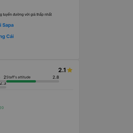
g tuyến đường với giá thấp nhất
i Sapa
ng Cái
2.1
2
2.8
n
Staff's attitude
2.3
020