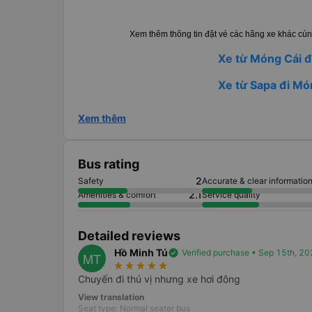
Xem thêm thông tin đặt vé các hãng xe khác cùn
Xe từ Móng Cái đ
Xe từ Sapa đi Mó
Xem thêm
Bus rating
2
Safety
Accurate & clear informatio
2.1
Amenities & comfort
Service quality
Detailed reviews
Hồ Minh Tú
verified
Verified purchase • Sep 15th, 2
MT
star_rate
star_rate
star_rate
star_rate
star_rate
Chuyến đi thú vị nhưng xe hơi đông
View translation
Seat type: Normal seater bus