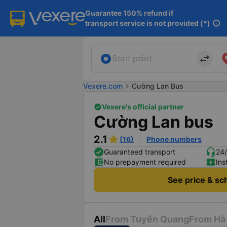
Guarantee 150% refund if

transport service is not provided (*)
info
import_export
Start point
Vexere.com
chevron_right
Cường Lan Bus
Vexere's official partner
Cường Lan bus
2.1
(16)
Phone numbers
Guaranteed transport
24/
No prepayment required
Ins
See price & sc
All
From Tuyên Quang
From Hà