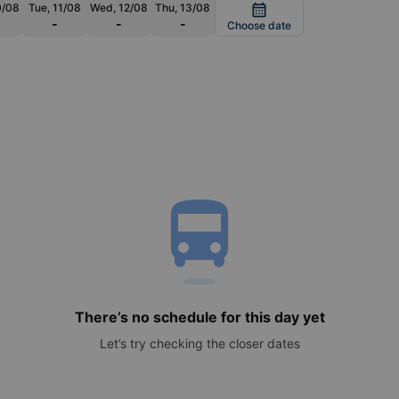
0/08
Tue, 11/08
Wed, 12/08
Thu, 13/08
calendar_month
-
-
-
Choose date
directions_bus
There’s no schedule for this day yet
Let’s try checking the closer dates