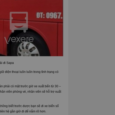
i đi Sapa
iữ điện thoại luôn luôn trong tình trạng có
ần phải có mặt trước giờ xe xuất bến từ 30 –
hân viên phòng vé, nhân viên sẽ hỗ trợ xuất
hông biết trước được bạn sẽ đi xe biển số
 liên hệ gần giờ đi để nắm rõ hơn.