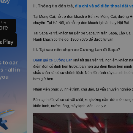
easy
II. Thông tin đón trả,
địa chỉ và số điện thoại đặt 
Tại Móng Cái, hỗ trợ đón khách ở Bến xe Móng Cái, đường H
chuyển. Tại Hà Nội, có hỗ trợ đón khách tại sân bay Nội Bài.
Tại Sapa xe trả khách tại Bến xe Sapa, thị trấn Sapa, Lào Cai.
Hành khách có thể gọi 1900 7075 để được tư vấn.
III. Tại sao nên chọn xe Cường Lan đi Sapa?
Đánh giá xe Cường Lan
khá tốt dựa trên trài nghiệm khách h
 to car
điểm đón cố định hẹn trước, bạn nên giữ điện thoại bên mình để
 - all in
chắc chắn sẽ có sự chênh lệch. Nên để tránh xảy ra tình h
 you
hơn giờ hẹn.
Nhân viên phục vụ nhiệt tình, chu đáo, tư vấn chuyên nghiệp 
Bên cạnh đó, về cơ sở vật chất, xe giường nằm đời mới cung cấp
khăn lạnh, nước uống, máy lạnh, đèn Led,v.v…