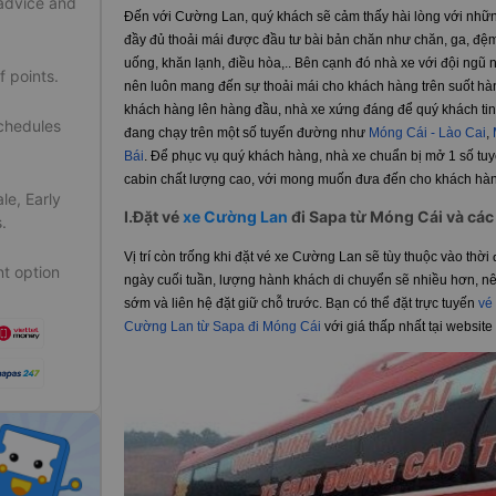
 advice and
Đến với Cường Lan, quý khách sẽ cảm thấy hài lòng với nhữ
đầy đủ thoải mái được đầu tư bài bản chăn như chăn, ga, đệm
uống, khăn lạnh, điều hòa,.. Bên cạnh đó nhà xe với đội ngũ 
f points.
nên luôn mang đến sự thoải mái cho khách hàng trên suốt hành
khách hàng lên hàng đầu, nhà xe xứng đáng để quý khách tin
schedules
đang chạy trên một số tuyến đường như
Móng Cái - Lào Cai
,
Bái
. Để phục vụ quý khách hàng, nhà xe chuẩn bị mở 1 số tu
cabin chất lượng cao, với mong muốn đưa đến cho khách hàn
le, Early
I.Đặt vé
xe Cường Lan
đi Sapa từ Móng Cái và các 
.
Vị trí còn trống khi đặt vé xe Cường Lan sẽ tùy thuộc vào th
t option
ngày cuối tuần, lượng hành khách di chuyển sẽ nhiều hơn, nên
sớm và liên hệ đặt giữ chỗ trước. Bạn có thể đặt trực tuyến
vé
Cường Lan từ Sapa đi Móng Cái
với giá thấp nhất tại website