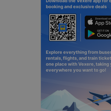
Download the Vexere app for 
booking and exclusive deals
Explore everything from buses
rentals, flights, and train tickets
one place with Vexere, taking
everywhere you want to go!