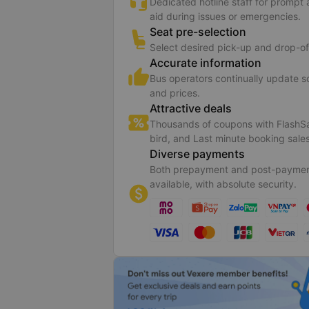
Dedicated hotline staff for prompt
aid during issues or emergencies.
Seat pre-selection
Select desired pick-up and drop-of
Accurate information
Bus operators continually update 
and prices.
Attractive deals
Thousands of coupons with FlashSa
bird, and Last minute booking sales
Diverse payments
Both prepayment and post-paymen
available, with absolute security.