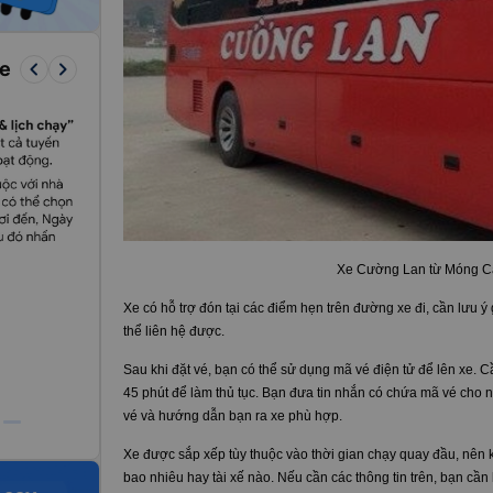
keyboard_arrow_left
keyboard_arrow_right
re
Xe Cường Lan từ Móng Cá
Xe có hỗ trợ đón tại các điểm hẹn trên đường xe đi, cần lưu ý g
thể liên hệ được.
Sau khi đặt vé, bạn có thể sử dụng mã vé điện tử để lên xe. C
45 phút để làm thủ tục. Bạn đưa tin nhắn có chứa mã vé cho n
vé và hướng dẫn bạn ra xe phù hợp.
Xe được sắp xếp tùy thuộc vào thời gian chạy quay đầu, nên k
bao nhiêu hay tài xế nào. Nếu cần các thông tin trên, bạn cần