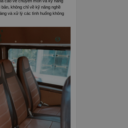
iá cao về chuyên môn và kỹ năng
ài bản, không chỉ về kỹ năng nghề
àng và xử lý các tình huống không