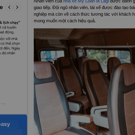
Nhân viên của
nhà xe Mỹ Loan đi Lagi
được đánh g
keyboard_arrow_left
keyboard_arrow_right
re
giao tiếp. Đội ngũ nhân viên, tài xế được đào tạo b
nghiệp mà còn về cách thức tương tác với khách h
mong muốn một cách hiệu quả.
easy