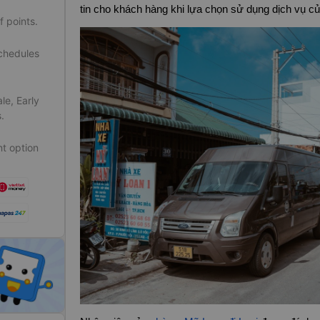
tin cho khách hàng khi lựa chọn sử dụng dịch vụ c
f points.
schedules
le, Early
.
t option