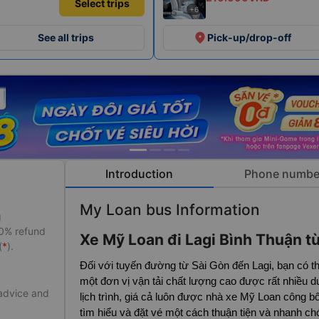
Select trips
+6
place
See all trips
Pick-up/drop-off
Introduction
Phone numbe
My Loan bus Information
g
50% refund
Xe Mỹ Loan đi Lagi Bình Thuận t
(
*
).
Đối với tuyến đường từ Sài Gòn đến Lagi, bạn có t
một đơn vị vận tải chất lượng cao được rất nhiều d
 advice and
lịch trình, giá cả luôn được nhà xe Mỹ Loan công 
tìm hiểu và đặt vé một cách thuận tiện và nhanh c