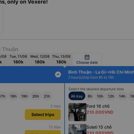
s, only on Vexere!
h Thuận
0/08
Tue, 11/08
Wed, 12/08
Thu, 13/08
calendar_month
k
180k
180k
180k
Choose date
Bình Thuận - La Gi
Hồ Chí Min
expand_less
2 hour(s)/trip from 8h to 16h
Select the desired departure time
17h
18h
19h
20h
21h
All day
8h
10h
12h
14h
1
Ford 16 chỗ
3 trips
210.000VND
Select trips
+9
Solati 15 chỗ
12 trips
210.000VND