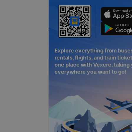
Explore everything from buses
rentals, flights, and train tickets
one place with Vexere, taking
everywhere you want to go!