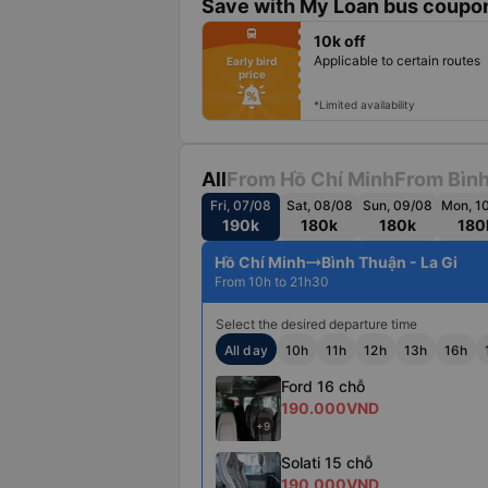
Save with My Loan bus coupon
fiber_manual_record
directions_bus
10k off
fiber_manual_record
fiber_manual_record
Applicable to certain routes
Early bird
fiber_manual_record
price
fiber_manual_record
fiber_manual_record
fiber_manual_record
*Limited availability
All
From Hồ Chí Minh
From Bìn
Fri, 07/08
Sat, 08/08
Sun, 09/08
Mon, 1
190k
180k
180k
180
Hồ Chí Minh
Bình Thuận - La Gi
From 10h to 21h30
Select the desired departure time
All day
10h
11h
12h
13h
16h
Ford 16 chỗ
190.000VND
+9
Solati 15 chỗ
190.000VND