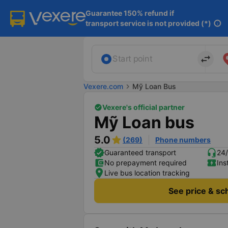
Guarantee 150% refund if

transport service is not provided (*)
info
import_export
Start point
Vexere.com
chevron_right
Mỹ Loan Bus
Vexere's official partner
Mỹ Loan bus
5.0
(269)
Phone numbers
Guaranteed transport
24/
No prepayment required
Ins
Live bus location tracking
See price & sc