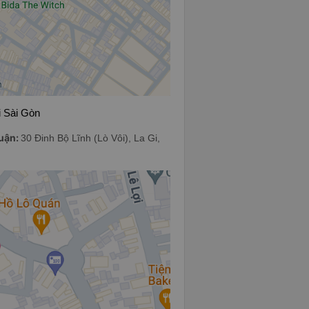
i Sài Gòn
huận:
30 Đinh Bộ Lĩnh (Lò Vôi), La Gi,