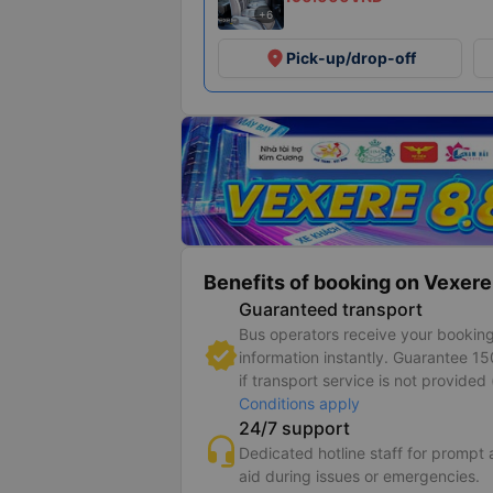
+6
place
Pick-up/drop-off
Benefits of booking on Vexere
Guaranteed transport
Bus operators receive your bookin
information instantly. Guarantee 1
if transport service is not provided 
Conditions apply
24/7 support
Dedicated hotline staff for prompt
aid during issues or emergencies.