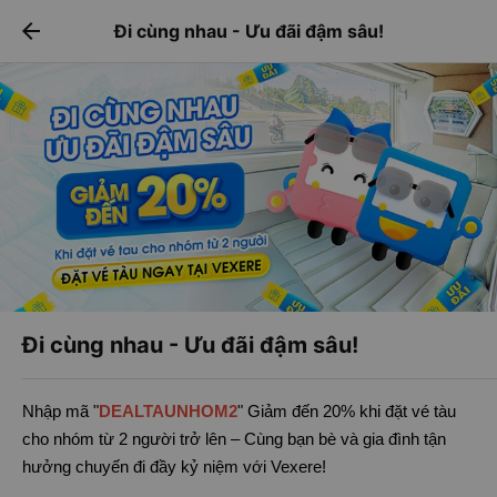
Tải app Vexere ngay!
Tải app Vexere
arrow_back
Đi cùng nhau - Ưu đãi đậm sâu!
Mở app
Mở app
Nhận ưu đãi thành viên độc
-30k/ghế khi đặt vé máy bay qua
quyền
app
Đi cùng nhau - Ưu đãi đậm sâu!
Nhập mã "
DEALTAUNHOM2
" Giảm đến 20% khi đặt vé tàu
cho nhóm từ 2 người trở lên – Cùng bạn bè và gia đình tận
hưởng chuyến đi đầy kỷ niệm với Vexere!