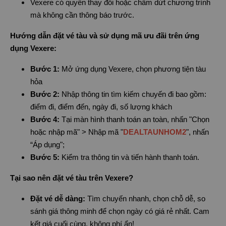
Vexere có quyền thay đổi hoặc chấm dứt chương trình
mà không cần thông báo trước.
Hướng dẫn đặt vé tàu và sử dụng mã ưu đãi trên ứng
dụng Vexere:
Bước 1:
Mở ứng dụng Vexere, chọn phương tiện tàu
hỏa
Bước 2:
Nhập thông tin tìm kiếm chuyến đi bao gồm:
điểm đi, điểm đến, ngày đi, số lượng khách
Bước 4:
Tại màn hình thanh toán an toàn, nhấn "Chọn
hoặc nhập mã" > Nhập mã "
DEALTAUNHOM2
", nhấn
“Áp dụng";
Bước 5:
Kiểm tra thông tin và tiến hành thanh toán.
Tại sao nên đặt vé tàu trên Vexere?
Đặt vé dễ dàng:
Tìm chuyến nhanh, chọn chỗ dễ, so
sánh giá thông minh để chọn ngày có giá rẻ nhất. Cam
kết giá cuối cùng, không phí ẩn!