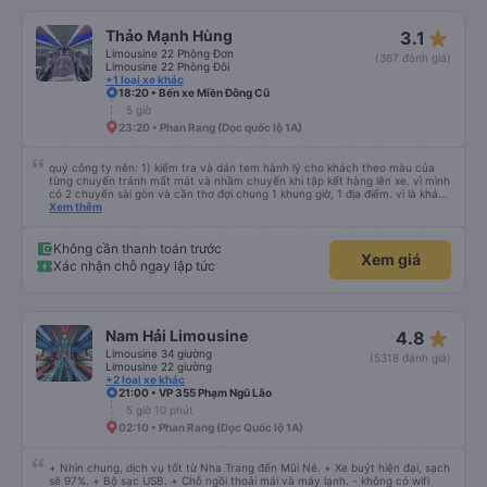
star_rate
Thảo Mạnh Hùng
3.1
Limousine 22 Phòng Đơn
(367 đánh giá)
Limousine 22 Phòng Đôi
+1 loại xe khác
18:20 • Bến xe Miền Đông Cũ
5 giờ
23:20 • Phan Rang (Dọc quốc lộ 1A)
quý công ty nên: 1) kiểm tra và dán tem hành lý cho khách theo màu của
từng chuyến tránh mất mát và nhầm chuyến khi tập kết hàng lên xe. vì mình
có 2 chuyến sài gòn và cần thơ đợi chung 1 khung giờ, 1 địa điểm. vì là khách
thân thiết của quý công ty nên rất hài lòng và tin tưởng. tuy nhiên rất mong
Xem thêm
muốn đội ngũ nhân viên anh chị em nhà xe cùng nhau cải thiện ngày một
phát triển. 2) đồng nhất về cách giao tiếp và CSKH nhẹ nhàng, chu đáo nữa
thì chắc chắn quy công ty là nhà xe được yêu thích và lựa chọn số 1 quy
Không cần thanh toán trước
Xem giá
nhơn. rất cảm ơn quý anh chị em cty cũng như chị Thảo đã lắng nghe và
Xác nhận chỗ ngay lập tức
tiếp nhận. " khách hàng thân thiết nhiều năm của nhà xe từ thời sinh viên"
star_rate
Nam Hải Limousine
4.8
Limousine 34 giường
(5318 đánh giá)
Limousine 22 giường
+2 loại xe khác
21:00 • VP 355 Phạm Ngũ Lão
5 giờ 10 phút
02:10 • Phan Rang (Dọc Quốc lộ 1A)
+ Nhìn chung, dịch vụ tốt từ Nha Trang đến Mũi Né. + Xe buýt hiện đại, sạch
sẽ 97%. + Bộ sạc USB. + Chỗ ngồi thoải mái và máy lạnh. - không có wifi