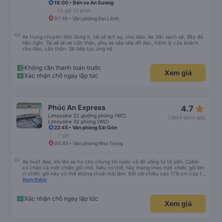
18:00 • Bến xe An Sương
13 giờ 10 phút
07:10 • Văn phòng Đại Lãnh
Xe trung chuyển đón đúng h, tài xế lịch sự, chu đáo. Xe 34c sạch sẽ, đầy đủ
tiện nghi. Tài xế lái xe cẩn thận, phụ xe sắp xếp đồ đạc, hành lý của khách
chu đáo, cẩn thận. Sẽ tiếp tục ủng hộ
Không cần thanh toán trước
Xem giá
Xác nhận chỗ ngay lập tức
star_rate
Phúc An Express
4.7
Limousine 22 giường phòng (WC)
(3854 đánh giá)
Limousine 32 phòng (WC)
22:45 • Văn phòng Sài Gòn
7 giờ
05:45 • Văn phòng Nha Trang
Xe buýt đẹp, khi lên xe họ cho chúng tôi nước và đồ uống từ tổ yến. Cabin
có chăn và một chiếc gối nhỏ. Nếu có thể, hãy mang theo một chiếc gối lớn
vì chiếc gối này có thể không thoải mái lắm. Đối với chiều cao 178 cm của tôi
thì không có đủ không gian về chiều dài. Tôi chọn khởi hành từ văn phòng ở
Xem thêm
trung tâm Nha Trang, nơi chúng tôi được đón bằng một chiếc xe buýt nhỏ và
đưa đến một chiếc xe buýt lớn mà chúng tôi đã đi. Khởi hành đúng giờ,
chúng tôi đến nơi sớm hơn một giờ so với thời gian quy định
Xác nhận chỗ ngay lập tức
Xem giá