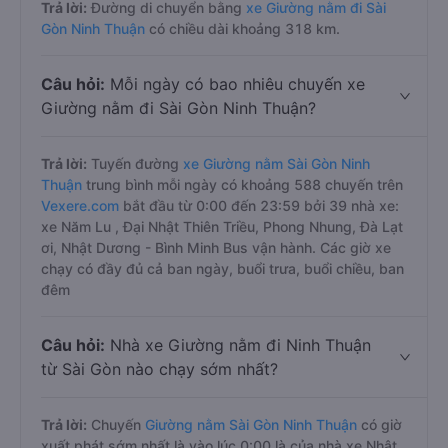
Trả lời:
Đường di chuyển bằng
xe Giường nằm đi Sài
Gòn Ninh Thuận
có chiều dài khoảng 318 km.
Câu hỏi:
Mỗi ngày có bao nhiêu chuyến xe
Giường nằm đi Sài Gòn Ninh Thuận?
Trả lời:
Tuyến đường
xe Giường nằm Sài Gòn Ninh
Thuận
trung bình mỗi ngày có khoảng 588 chuyến trên
Vexere.com
bắt đầu từ 0:00 đến 23:59 bởi 39 nhà xe:
xe Năm Lu , Đại Nhật Thiên Triều, Phong Nhung, Đà Lạt
ơi, Nhật Dương - Bình Minh Bus vận hành. Các giờ xe
chạy có đầy đủ cả ban ngày, buổi trưa, buổi chiều, ban
đêm
Câu hỏi:
Nhà xe Giường nằm đi Ninh Thuận
từ Sài Gòn nào chạy sớm nhất?
Trả lời:
Chuyến
Giường nằm Sài Gòn Ninh Thuận
có giờ
xuất phát sớm nhất là vào lúc 0:00 là của nhà xe Nhật