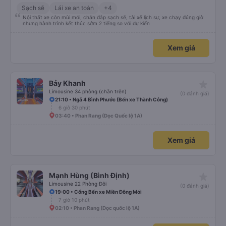
Sạch sẽ
Lái xe an toàn
+4
Nội thất xe còn mùi mới, chăn đắp sạch sẽ, tài xế lịch sự, xe chạy đúng giờ
nhưng hành trình kết thúc sớm 2 tiếng so với dự kiến
Xem giá
star_rate
Bảy Khanh
Limousine 34 phòng (chẵn trên)
(0 đánh giá)
21:10 • Ngã 4 Bình Phước (Bến xe Thành Công)
6 giờ 30 phút
03:40 • Phan Rang (Dọc Quốc lộ 1A)
Xem giá
star_rate
Mạnh Hùng (Bình Định)
Limousine 22 Phòng Đôi
(0 đánh giá)
19:00 • Cổng Bến xe Miền Đông Mới
7 giờ 10 phút
02:10 • Phan Rang (Dọc quốc lộ 1A)