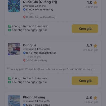
star_rate
Quốc Gia (Quảng Trị)
1.0
Limousine 22 phòng
(1 đánh giá)
12:00 • Bến xe Miền Tây
7 giờ
19:00 • Bến xe Phan Rang
Không cần thanh toán trước
Xem giá
Xác nhận chỗ ngay lập tức
star_rate
Dũng Lệ
3.7
Limousine 24 Phòng Đôi
(71 đánh giá)
18:15 • Văn phòng Bình Tân
5 giờ 45 phút
00:00 • Phan Rang
Xe này phải 10* quá tuyệt vời...cảm ơn xe vòng vô mình lại đặt xe này ạ....
Không cần thanh toán trước
Xem giá
Xác nhận chỗ ngay lập tức
star_rate
Phong Nhung
4.9
Limousine 24 Phòng Đôi
(5 đánh giá)
17:30 • Trạm Sài Gòn