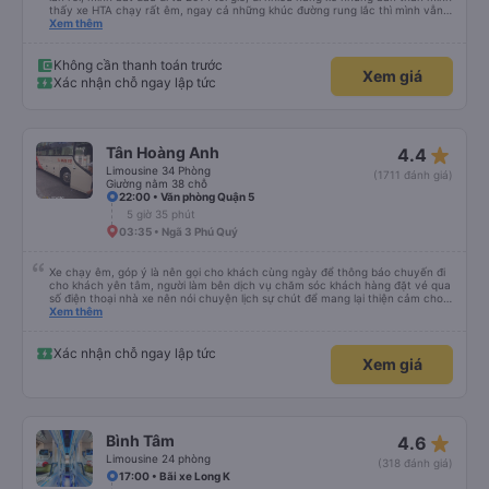
thấy xe HTA chạy rất êm, ngay cả những khúc đường rung lắc thì mình vẫn
cảm thấy êm, mượt hơn những xe khác. Xe sạch sẽ, mùi ko khó chịu, ví dụ
Xem thêm
khi bước lên xe khác mình luôn phải đeo khẩu trang, nhưng HTA thì ko cần.
Chưa bao giờ nghe các chú tài xế chửi mắng khách.
Không cần thanh toán trước
Xem giá
Xác nhận chỗ ngay lập tức
star_rate
Tân Hoàng Anh
4.4
Limousine 34 Phòng
(1711 đánh giá)
Giường nằm 38 chỗ
22:00 • Văn phòng Quận 5
5 giờ 35 phút
03:35 • Ngã 3 Phú Quý
Xe chạy êm, góp ý là nên gọi cho khách cùng ngày để thông báo chuyến đi
cho khách yên tâm, người làm bên dịch vụ chăm sóc khách hàng đặt vé qua
số điện thoại nhà xe nên nói chuyện lịch sự chút để mang lại thiện cảm cho
khách hàng
Xem thêm
Xác nhận chỗ ngay lập tức
Xem giá
star_rate
Bình Tâm
4.6
Limousine 24 phòng
(318 đánh giá)
17:00 • Bãi xe Long K