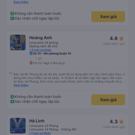
dù vẫn hơi xóc, nhưng đó là đặc trưng của Việt Nam ^^), và chỗ ngồi thoải
Xem thêm
mái. Chúng tôi thực sự rất hài lòng.
Không cần thanh toán trước
Xem giá
Xác nhận chỗ ngay lập tức
star_rate
Hoàng Anh
4.6
Limousine 34 phòng
(1656 đánh giá)
Giường nằm 38 chỗ
+3 loại xe khác
22:15 • Văn phòng Quận 10
7 giờ
05:15 • Ngã 3 Phú Quý
Bác tài Mr Phụng lái xe rất êm, buổi tối sử dụng đèn khi cần cảnh báo thay vì
dùng kèn như nhiều Lái xe khác. => Khách đi xe đêm ngủ rất ngon. Xin cám
ơn Bác tài Phụng, kính chúc anh luôn khoẻ, luôn mãi có những chuyến đi an
toàn!
Xem thêm
Không cần thanh toán trước
Xem giá
Xác nhận chỗ ngay lập tức
star_rate
Hà Linh
4.3
Limousine 22 Phòng
(1430 đánh giá)
Limousine 24 Phòng - Không WC
+1 loại xe khác