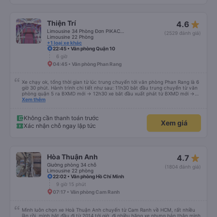
xuống xe cho chúng tôi vì chúng tôi đã đến nhầm địa điểm. Xe giường nằm
tiêu chuẩn của họ vẫn rất thoải mái và có một số điểm dừng thuận tiện. So
với một công ty &quot;cabin VIP&quot; khác mà tôi từng trải nghiệm cảm
giác nguy hiểm (lái xe nguy hiểm và không thoải mái cho hành khách, xe bảo
star_rate
Thiện Trí
4.6
trì kém và nhân viên cực kỳ không thân thiện), tôi đánh giá cao Han Café.
Tôi không thể tham gia các chuyến đi qua đêm của họ vì đã hết chỗ, có lẽ
Limousine 34 Phòng Đơn PIKACHU
(2529 đánh giá)
do nhu cầu quá cao! Đừng chần chừ nhé! 👍
Limousine 22 Phòng
+1 loại xe khác
22:45 • Văn phòng Quận 10
6 giờ
04:45 • Văn phòng Phan Rang
Xe chạy ok, tổng thời gian từ lúc trung chuyển tới văn phòng Phan Rang là 6
giờ 30 phút. Hành trình chi tiết như sau: 11h30 bắt đầu trung chuyển từ văn
phòng quận 5 ra BXMD mới -> 12h30 xe bắt đầu xuất phát từ BXMD mới ->
chạy QL 1A tầm 14h tới Xuân Lộc dừng chân -> sau đó chạy đoạn cao tốc
Xem thêm
đến Phan Thiết quẹo xuống QL 1A và chạy thẳng về Phan Rang -> tới văn
phòng Phan Rang tầm 18h.
Không cần thanh toán trước
Xem giá
Xác nhận chỗ ngay lập tức
star_rate
Hòa Thuận Anh
4.7
Giường phòng 34 chỗ
(1804 đánh giá)
Limousine 22 phòng
22:02 • Văn phòng Hồ Chí Minh
9 giờ 15 phút
07:17 • Văn phòng Cam Ranh
Mình luôn chọn xe Hoà Thuận Anh chuyến từ Cam Ranh về HCM, rất nhiều
lần rồi, mình bắt đầu đi từ 2014 tới giờ, đi nhiều hãng xe nhưng bản thân mình