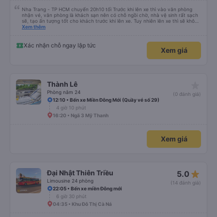
Nha Trang - TP HCM chuyến 20h10 tối Trước khi lên xe thì vào văn phòng
nhận vé, văn phòng là khách sạn nên có chỗ ngồi chờ, nhà vệ sinh rất sạch
sẽ, tạo ấn tượng tốt cho khách trước khi lên xe. Tuy nhiên lên xe thì sẽ không
có wifi, khách phải tự đăng ký 4G data để xài, lưu ý để đăng ký trước. Xe
Xem thêm
chạy nhanh đúng 6 tiếng là đã về tới SG, mặc dù đi sau chuyến 20h05 vs
20h00 nhưng bác tài lái nhanh nên vượt mặt bỏ xa 2 xe kia. Xe không có nhà
vệ sinh, nên đi vệ sinh ở dưới trước, xe không có dừng cho đi vệ sinh, chỉ có
Xác nhận chỗ ngay lập tức
Xem giá
bác tài dừng nghỉ chứ không có gọi khách dậy đi vệ sinh, mà xe thì đi full cao
tốc nên là không thể dừng trên cao tốc cho khách đi đc nên lưu ý. Xe 41
giường nên không có rèm che và giường chật, không nên đem balo lên xe vì
sẽ chiếm hết chỗ để chân, giường ngắn không phù hợp cho người cao trên
1m75 nằm. Tóm lại, với mức giá rẻ nhất thị trường hiện nay là 219k thì không
thể đòi hỏi gì thêm, chốt nên đi.
star_rate
Thành Lê
Phòng nằm 24
(0 đánh giá)
12:10 • Bến xe Miền Đông Mới (Quầy vé số 29)
4 giờ 10 phút
16:20 • Ngã 3 Mỹ Thanh
Xem giá
star_rate
Đại Nhật Thiên Triều
5.0
Limousine 24 phòng
(14 đánh giá)
22:05 • Bến xe miền Đông mới
6 giờ 30 phút
04:35 • Khu Đô Thị Cà Ná