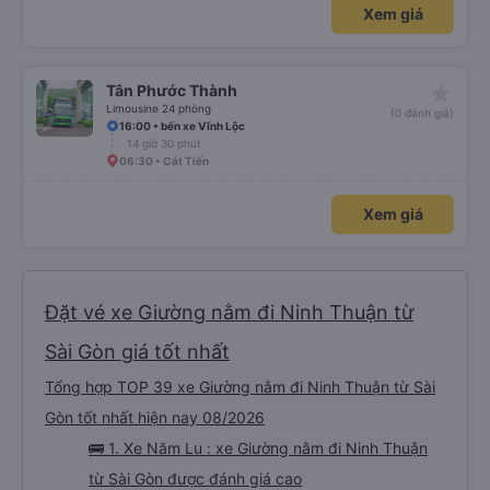
Xem giá
star_rate
Tân Phước Thành
Limousine 24 phòng
(0 đánh giá)
16:00 • bến xe Vĩnh Lộc
14 giờ 30 phút
06:30 • Cát Tiến
Xem giá
Đặt vé xe Giường nằm đi Ninh Thuận từ
Sài Gòn giá tốt nhất
Tổng hợp TOP 39 xe Giường nằm đi Ninh Thuận từ Sài
Gòn tốt nhất hiện nay 08/2026
🚌 1. Xe Năm Lu : xe Giường nằm đi Ninh Thuận
từ Sài Gòn được đánh giá cao