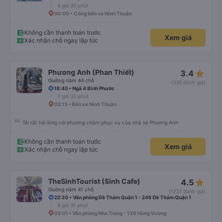
6 giờ 30 phút
00:00 • Cổng bến xe Ninh Thuận
Không cần thanh toán trước
Xem giá
Xác nhận chỗ ngay lập tức
star_rate
Phương Anh (Phan Thiết)
3.4
Giường nằm 44 chỗ
(330 đánh giá)
18:45 • Ngã 4 Bình Phước
7 giờ 30 phút
02:15 • Bến xe Ninh Thuận
Tôi rất hài lòng với phương châm phục vụ của nhà xe Phương Anh
Không cần thanh toán trước
Xem giá
Xác nhận chỗ ngay lập tức
star_rate
TheSinhTourist (Sinh Cafe)
4.5
Giường nằm 41 chỗ
(1237 đánh giá)
22:30 • Văn phòng Đề Thám Quận 1 - 246 Đề Thám Quận 1
6 giờ 31 phút
05:01 • Văn phòng Nha Trang - 130 Hùng Vương