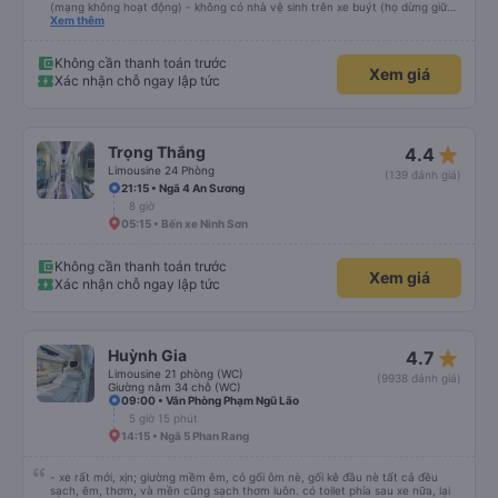
(mạng không hoạt động) - không có nhà vệ sinh trên xe buýt (họ dừng giữa
chừng) Họ gọi cho tôi và nói với tôi rằng xe buýt sẽ khởi hành sớm 45 phút
Xem thêm
và tôi nên đến sớm hơn. Tôi đến sớm 60 phút và chờ đợi. Không có sự khởi
hành sớm. Đi xe buýt vẫn ổn. Không biết tại sao nhưng họ không sử dụng
đường cao tốc nhanh, mới, hiện đại phục vụ tuyến đường này mà lái xe trên
Không cần thanh toán trước
Xem giá
những con đường nhỏ, chậm rãi. Nếu họ sử dụng đường cao tốc và không
Xác nhận chỗ ngay lập tức
dừng quá lâu ở phần còn lại trên đỉnh, tôi nghĩ thời gian di chuyển có thể
giảm từ 40% trở lên.
star_rate
Trọng Thắng
4.4
Limousine 24 Phòng
(139 đánh giá)
21:15 • Ngã 4 An Sương
8 giờ
05:15 • Bến xe Ninh Sơn
Không cần thanh toán trước
Xem giá
Xác nhận chỗ ngay lập tức
star_rate
Huỳnh Gia
4.7
Limousine 21 phòng (WC)
(9938 đánh giá)
Giường nằm 34 chỗ (WC)
09:00 • Văn Phòng Phạm Ngũ Lão
5 giờ 15 phút
14:15 • Ngã 5 Phan Rang
- xe rất mới, xịn; giường mềm êm, có gối ôm nè, gối kê đầu nè tất cả đều
sạch, êm, thơm, và mền cũng sạch thơm luôn. có toilet phía sau xe nữa, lại