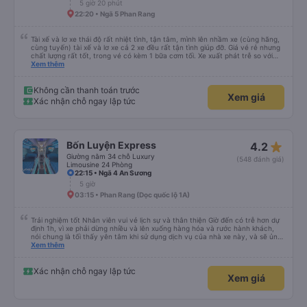
5 giờ 20 phút
22:20 • Ngã 5 Phan Rang
Tài xế và lơ xe thái độ rất nhiệt tình, tận tâm, mình lên nhầm xe (cùng hãng,
cùng tuyến) tài xế và lơ xe cả 2 xe đều rất tận tình giúp đỡ. Giá vé rẻ nhưng
chất lượng rất tốt, trong vé có kèm 1 bữa cơm tối. Xe xuất phát trễ so với
trên app 45p, nhưng do bão nên trời mưa rất to, có thể thông cảm được.
Xem thêm
99/10
Không cần thanh toán trước
Xem giá
Xác nhận chỗ ngay lập tức
star_rate
Bốn Luyện Express
4.2
Giường nằm 34 chỗ Luxury
(548 đánh giá)
Limousine 24 Phòng
22:15 • Ngã 4 An Sương
5 giờ
03:15 • Phan Rang (Dọc quốc lộ 1A)
Trải nghiệm tốt Nhân viên vui vẻ lịch sự và thân thiện Giờ đến có trễ hơn dự
định 1h, vì xe phải dừng nhiều và lên xuống hàng hóa và rước hành khách,
nói chung là tối thấy yên tâm khi sử dụng dịch vụ của nhà xe này, và sẽ ủng
hộ và giới thiệu cho người thân sử dụng dịch vụ của nhà xe này
Xem thêm
Xác nhận chỗ ngay lập tức
Xem giá