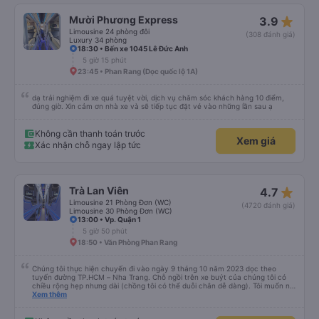
star_rate
Mười Phương Express
3.9
Limousine 24 phòng đôi
(308 đánh giá)
Luxury 34 phòng
18:30 • Bến xe 1045 Lê Đức Anh
5 giờ 15 phút
23:45 • Phan Rang (Dọc quốc lộ 1A)
dạ trải nghiệm đi xe quá tuyệt vời, dịch vụ chăm sóc khách hàng 10 điểm,
đúng giờ. Xin cảm ơn nhà xe và sẽ tiếp tục đặt vé vào những lần sau ạ
Không cần thanh toán trước
Xem giá
Xác nhận chỗ ngay lập tức
star_rate
Trà Lan Viên
4.7
Limousine 21 Phòng Đơn (WC)
(4720 đánh giá)
Limousine 30 Phòng Đơn (WC)
13:00 • Vp. Quận 1
5 giờ 50 phút
18:50 • Văn Phòng Phan Rang
Chúng tôi thực hiện chuyến đi vào ngày 9 tháng 10 năm 2023 dọc theo
tuyến đường TP.HCM – Nha Trang. Chỗ ngồi trên xe buýt của chúng tôi có
chiều rộng hẹp nhưng dài (chồng tôi có thể duỗi chân dễ dàng). Tôi muốn nói
lời cảm ơn sâu sắc đến các tài xế xe buýt. chúng tôi đến từ Thành phố Hồ
Xem thêm
Chí Minh đến Nha Trang sớm hơn dự định (rất đẹp) và các tài xế cũng rất
thân thiện. đặc biệt là một trong những tài xế (tiếc là tôi không biết tên anh