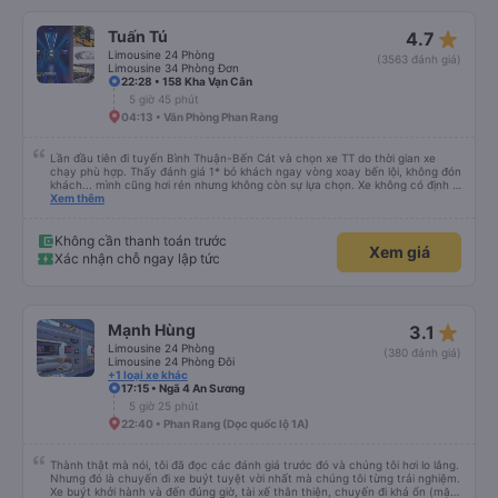
star_rate
Tuấn Tú
4.7
Limousine 24 Phòng
(3563 đánh giá)
Limousine 34 Phòng Đơn
22:28 • 158 Kha Vạn Cân
5 giờ 45 phút
04:13 • Văn Phòng Phan Rang
Lần đầu tiên đi tuyến Bình Thuận-Bến Cát và chọn xe TT do thời gian xe
chạy phù hợp. Thấy đánh giá 1* bỏ khách ngay vòng xoay bến lội, không đón
khách... mình cũng hơi rén nhưng không còn sự lựa chọn. Xe không có định vị
nhưng chạy đúng giờ, lệch có vài phút. Tài xế, phụ xe thân thiện, trả khách
Xem thêm
tận nơi. Xe sạch sẽ, hiện đại có điều máy lạnh mất nắp, nên hơi lạnh cứ phà
phà. Điểm 10 cho chất lượng. Sẽ đi lại nếu có dịp.
Không cần thanh toán trước
Xem giá
Xác nhận chỗ ngay lập tức
star_rate
Mạnh Hùng
3.1
Limousine 24 Phòng
(380 đánh giá)
Limousine 24 Phòng Đôi
+1 loại xe khác
17:15 • Ngã 4 An Sương
5 giờ 25 phút
22:40 • Phan Rang (Dọc quốc lộ 1A)
Thành thật mà nói, tôi đã đọc các đánh giá trước đó và chúng tôi hơi lo lắng.
Nhưng đó là chuyến đi xe buýt tuyệt vời nhất mà chúng tôi từng trải nghiệm.
Xe buýt khởi hành và đến đúng giờ, tài xế thân thiện, chuyến đi khá ổn (mặc