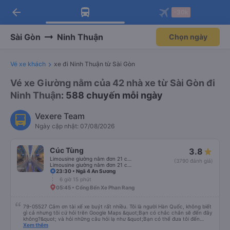
arrow_back
Tải app Vexere ngay!
Tải app Vexere
-30k
Mở app
Mở app
Nhận ưu đãi thành viên độc
-30k/ghế khi đặt vé máy bay qua
quyền
app
Sài Gòn
Ninh Thuận
Chọn ngày
Vé xe khách
xe đi Ninh Thuận từ Sài Gòn
Vé xe Giường nằm của 42 nhà xe từ Sài Gòn đi
Ninh Thuận
: 588 chuyến mỗi ngày
Vexere Team
Ngày cập nhật: 07/08/2026
Cúc Tùng
3.8
Limousine giường nằm đơn 21 chỗ (WC)
(3790 đánh giá)
Limousine giường nằm đơn 21 chỗ
23:30 • Ngã 4 An Sương
6 giờ 15 phút
05:45 • Cổng Bến Xe Phan Rang
79-05527 Cảm ơn tài xế xe buýt rất nhiều. Tôi là người Hàn Quốc, không biết
gì cả nhưng tôi cứ hỏi trên Google Maps &quot;Bạn có chắc chắn sẽ đến đây
không?&quot; và hỏi những câu hỏi lạ như &quot;Bạn có thể đưa tôi đến
khách sạn của chúng tôi không?&quot; Nhưng tài xế đã quan tâm. của mọi
Xem thêm