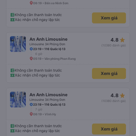
06:19 • Bến xe Ninh Sơn
Không cần thanh toán trước
Xem giá
Xác nhận chỗ ngay lập tức
star_rate
An Anh Limousine
4.8
Limousine 34 Phòng Đơn
(10380 đánh giá)
23:19 • 116 Quốc lộ 13
6 giờ
05:19 • Văn phòng Phan Rang
Không cần thanh toán trước
Xem giá
Xác nhận chỗ ngay lập tức
star_rate
An Anh Limousine
4.8
Limousine 34 Phòng Đơn
(10380 đánh giá)
23:19 • 116 Quốc lộ 13
7 giờ
06:19 • Vĩnh Hy
Không cần thanh toán trước
Xem giá
Xác nhận chỗ ngay lập tức