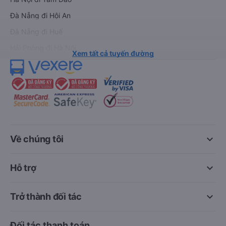
Đà Nẵng đi Hội An
Đà Nẵng đi Huế
Hải Phòng đi Hà Nội
Xem tất cả tuyến đường
keyboard_arrow_down
Về chúng tôi
keyboard_arrow_down
Hỗ trợ
keyboard_arrow_down
Trở thành đối tác
Đối tác thanh toán