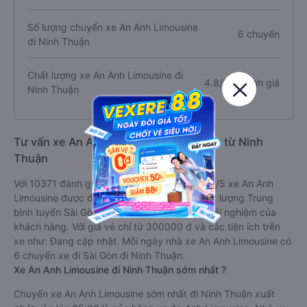
Số lượng chuyến xe An Anh Limousine
6 chuyến
đi Ninh Thuận
Chất lượng xe An Anh Limousine đi
4.8/5.0 đánh giá
Ninh Thuận
Tư vấn xe An Anh Limousine đi Sài Gòn từ Ninh
Thuận
Với 10371 đánh giá với điểm trung bình là 4.8/5 xe An Anh
Limousine được đánh giá là xe khách có chất lượng Trung
bình tuyến Sài Gòn đi Ninh Thuận dựa trên trải nghiệm của
khách hàng. Với giá vé chỉ từ 300000 đ và các tiện ích trên
xe như: Đang cập nhật. Mỗi ngày nhà xe An Anh Limousine có
6 chuyến xe đi Sài Gòn đi Ninh Thuận.
Xe An Anh Limousine đi Ninh Thuận sớm nhất ?
Chuyến xe An Anh Limousine sớm nhất đi Ninh Thuận xuất