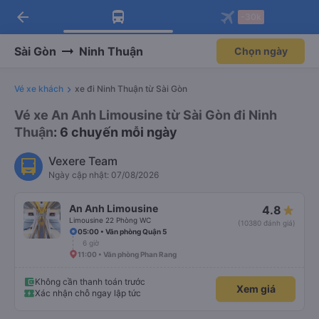
arrow_back
Tải app Vexere ngay!
Tải app Vexere
-30k
Mở app
Mở app
Nhận ưu đãi thành viên độc
-30k/ghế khi đặt vé máy bay qua
quyền
app
Sài Gòn
Ninh Thuận
Chọn ngày
Vé xe khách
xe đi Ninh Thuận từ Sài Gòn
Vé xe An Anh Limousine từ Sài Gòn đi Ninh
Thuận
: 6 chuyến mỗi ngày
Vexere Team
Ngày cập nhật: 07/08/2026
An Anh Limousine
4.8
Limousine 22 Phòng WC
(10380 đánh giá)
05:00 • Văn phòng Quận 5
6 giờ
11:00 • Văn phòng Phan Rang
Không cần thanh toán trước
Xem giá
Xác nhận chỗ ngay lập tức