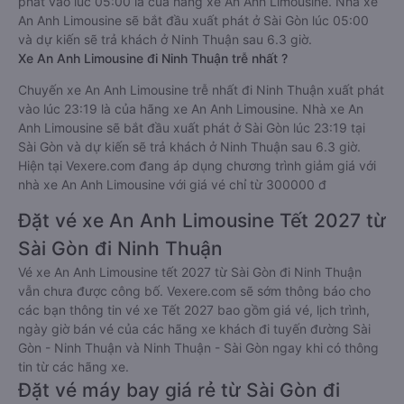
phát vào lúc 05:00 là của hãng xe An Anh Limousine. Nhà xe
An Anh Limousine sẽ bắt đầu xuất phát ở Sài Gòn lúc 05:00
và dự kiến sẽ trả khách ở Ninh Thuận sau 6.3 giờ.
Xe An Anh Limousine đi Ninh Thuận trễ nhất ?
Chuyến xe An Anh Limousine trễ nhất đi Ninh Thuận xuất phát
vào lúc 23:19 là của hãng xe An Anh Limousine. Nhà xe An
Anh Limousine sẽ bắt đầu xuất phát ở Sài Gòn lúc 23:19 tại
Sài Gòn và dự kiến sẽ trả khách ở Ninh Thuận sau 6.3 giờ.
Hiện tại Vexere.com đang áp dụng chương trình giảm giá với
nhà xe An Anh Limousine với giá vé chỉ từ 300000 đ
Đặt vé xe An Anh Limousine Tết 2027 từ
Sài Gòn đi Ninh Thuận
Vé xe An Anh Limousine tết 2027 từ Sài Gòn đi Ninh Thuận
vẫn chưa được công bố. Vexere.com sẽ sớm thông báo cho
các bạn thông tin vé xe Tết 2027 bao gồm giá vé, lịch trình,
ngày giờ bán vé của các hãng xe khách đi tuyến đường Sài
Gòn - Ninh Thuận và Ninh Thuận - Sài Gòn ngay khi có thông
tin từ các hãng xe.
Đặt vé máy bay giá rẻ từ Sài Gòn đi