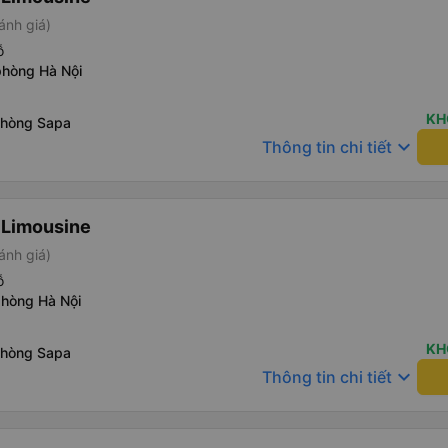
ánh giá)
ỗ
phòng Hà Nội
KH
phòng Sapa
keyboard_arrow_down
Thông tin chi tiết
 Limousine
ánh giá)
ỗ
phòng Hà Nội
KH
phòng Sapa
keyboard_arrow_down
Thông tin chi tiết