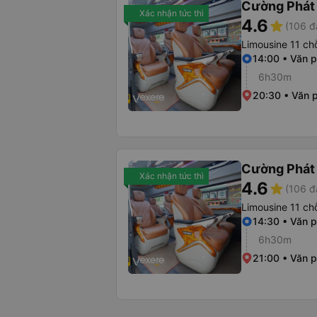
Cường Phát
Xác nhận tức thì
4.6
star
(106 đ
Limousine 11 ch
14:00 • Văn 
6h30m
20:30 • Văn 
Cường Phát
Xác nhận tức thì
4.6
star
(106 đ
Limousine 11 ch
14:30 • Văn 
6h30m
21:00 • Văn 