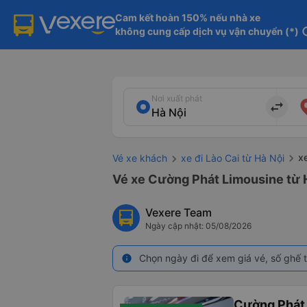
Cam kết hoàn 150% nếu nhà xe

không cung cấp dịch vụ vận chuyển (*)
in
Nơi xuất phát
import_export
x
Vé xe khách
xe đi Lào Cai từ Hà Nội
Vé xe Cường Phát Limousine từ Hà
Vexere Team
Ngày cập nhật: 05/08/2026
Chọn ngày đi để xem giá vé, số ghế t
info
Cường Phát