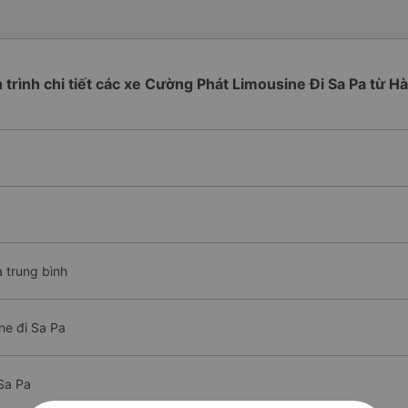
h trình chi tiết các xe Cường Phát Limousine Đi Sa Pa từ Hà
 trung bình
ne đi Sa Pa
Sa Pa