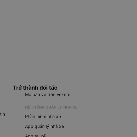
Trở thành đối tác
Mở bán vé trên Vexere
HỆ THỐNG QUẢN LÝ NHÀ XE
tin
Phần mềm nhà xe
App quản lý nhà xe
App tài xế