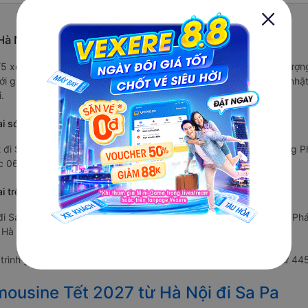
à Nội từ Sa Pa - Lào Cai
6/5 xe Cường Phát Limousine được đánh giá là xe khách có chất lượn
ới giá vé chỉ từ 445000 đ và các tiện ích trên xe như: Đang cập nh
.
ai sớm nhất ?
đi Sa Pa - Lào Cai xuất phát vào lúc 06:30 là của hãng xe Cường 
c 06:30 và dự kiến sẽ trả khách ở Sa Pa - Lào Cai sau 6.5 giờ.
 trễ nhất ?
i Sa Pa - Lào Cai xuất phát vào lúc 14:30 là của hãng xe Cường Ph
 Hà Nội và dự kiến sẽ trả khách ở Sa Pa - Lào Cai sau 6.5 giờ.
rình giảm giá với nhà xe Cường Phát Limousine với giá vé chỉ từ 4
mousine Tết 2027 từ Hà Nội đi Sa Pa