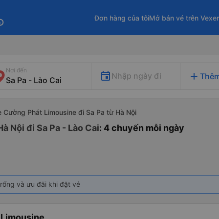
Đơn hàng của tôi
Mở bán vé trên Vexe
fo
Nơi đến
add
Nhập ngày đi
Thêm
e Cường Phát Limousine đi Sa Pa từ Hà Nội
 Nội đi Sa Pa - Lào Cai
: 4 chuyến mỗi ngày
rống và ưu đãi khi đặt vé
 Limousine