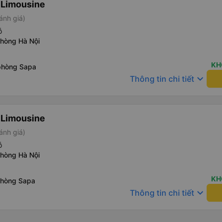
 Limousine
ánh giá)
ỗ
phòng Hà Nội
KH
phòng Sapa
keyboard_arrow_down
Thông tin chi tiết
 Limousine
ánh giá)
ỗ
phòng Hà Nội
KH
phòng Sapa
keyboard_arrow_down
Thông tin chi tiết