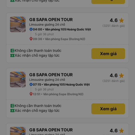
Xác nhận chỗ ngay lập tức
star_rate
G8 SAPA OPEN TOUR
4.6
Limousine giường 24 chỗ
(3251 đánh giá)
04:00 • Văn phòng 105 Hoàng Quốc Việt
5 giờ 36 phút
09:36 • Văn phòng Sapa (Đường N2)
Không cần thanh toán trước
Xem giá
Xác nhận chỗ ngay lập tức
star_rate
G8 SAPA OPEN TOUR
4.6
Limousine giường 24 chỗ
(3251 đánh giá)
07:15 • Văn phòng 105 Hoàng Quốc Việt
5 giờ 36 phút
12:51 • Văn phòng Sapa (Đường N2)
Không cần thanh toán trước
Xem giá
Xác nhận chỗ ngay lập tức
star_rate
G8 SAPA OPEN TOUR
4.6
Limousine giường 24 chỗ