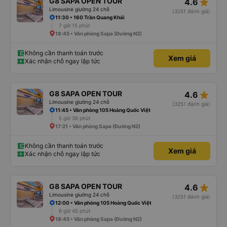
star_rate
G8 SAPA OPEN TOUR
4.6
Limousine giường 24 chỗ
(3251 đánh giá)
11:30 • 160 Trần Quang Khải
7 giờ 15 phút
18:45 • Văn phòng Sapa (Đường N2)
Không cần thanh toán trước
Xem giá
Xác nhận chỗ ngay lập tức
star_rate
G8 SAPA OPEN TOUR
4.6
Limousine giường 24 chỗ
(3251 đánh giá)
11:45 • Văn phòng 105 Hoàng Quốc Việt
5 giờ 36 phút
17:21 • Văn phòng Sapa (Đường N2)
Không cần thanh toán trước
Xem giá
Xác nhận chỗ ngay lập tức
star_rate
G8 SAPA OPEN TOUR
4.6
Limousine giường 24 chỗ
(3251 đánh giá)
12:00 • Văn phòng 105 Hoàng Quốc Việt
6 giờ 45 phút
18:45 • Văn phòng Sapa (Đường N2)