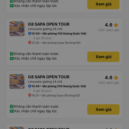
Không cần thanh toán trước
Xem giá
Xác nhận chỗ ngay lập tức
star_rate
G8 SAPA OPEN TOUR
4.6
Limousine giường 24 chỗ
(3251 đánh giá)
10:00 • Văn phòng 105 Hoàng Quốc Việt
5 giờ 36 phút
15:36 • Văn phòng Sapa (Đường N2)
Không cần thanh toán trước
Xem giá
Xác nhận chỗ ngay lập tức
star_rate
G8 SAPA OPEN TOUR
4.6
Limousine giường 24 chỗ
(3251 đánh giá)
10:45 • Văn phòng 105 Hoàng Quốc Việt
5 giờ 36 phút
16:21 • Văn phòng Sapa (Đường N2)
Không cần thanh toán trước
Xem giá
Xác nhận chỗ ngay lập tức