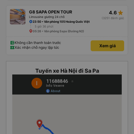
star_rate
G8 SAPA OPEN TOUR
4.6
Limousine giường 24 chỗ
(3251 đánh giá)
23:50 • Văn phòng 105 Hoàng Quốc Việt
5 giờ 36 phút
05:26 • Văn phòng Sapa (Đường N2)
Không cần thanh toán trước
Xem giá
Xác nhận chỗ ngay lập tức
Tuyến xe Hà Nội đi Sa Pa