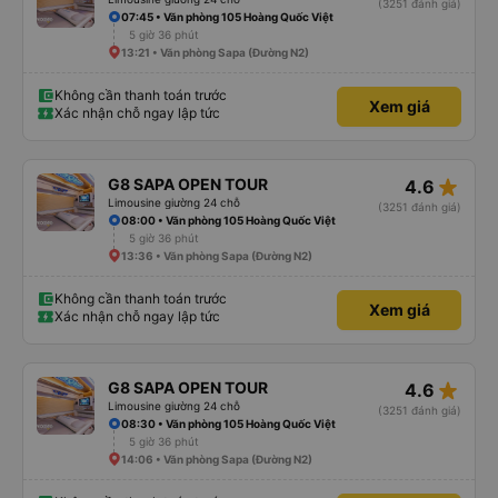
(3251 đánh giá)
07:45 • Văn phòng 105 Hoàng Quốc Việt
5 giờ 36 phút
13:21 • Văn phòng Sapa (Đường N2)
Không cần thanh toán trước
Xem giá
Xác nhận chỗ ngay lập tức
star_rate
G8 SAPA OPEN TOUR
4.6
Limousine giường 24 chỗ
(3251 đánh giá)
08:00 • Văn phòng 105 Hoàng Quốc Việt
5 giờ 36 phút
13:36 • Văn phòng Sapa (Đường N2)
Không cần thanh toán trước
Xem giá
Xác nhận chỗ ngay lập tức
star_rate
G8 SAPA OPEN TOUR
4.6
Limousine giường 24 chỗ
(3251 đánh giá)
08:30 • Văn phòng 105 Hoàng Quốc Việt
5 giờ 36 phút
14:06 • Văn phòng Sapa (Đường N2)