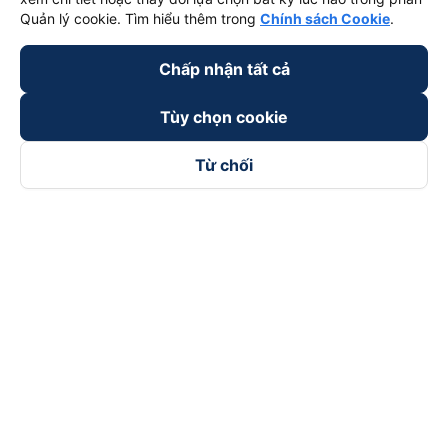
Quản lý cookie. Tìm hiểu thêm trong
Chính sách Cookie
.
Chấp nhận tất cả
Tùy chọn cookie
Từ chối
Theo dõi chúng tôi trên
Facebook
Tiktok
Youtube
Công ty TNHH Thương Mại Dịch Vụ Vexere
Địa chỉ đăng ký kinh doanh: 8C Chữ Đồng Tử, Phường Tân
Sơn Nhất, TP. Hồ Chí Minh, Việt Nam
Địa chỉ
:
Lầu 2, toà nhà H3 Circo Hoàng Diệu, 384 Hoàng Diệu,
Phường Khánh Hội, TP Hồ Chí Minh, Việt Nam