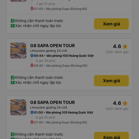
7 giờ 15 phút
07:45 • Văn phòng Sapa (Đường N2)
Không cần thanh toán trước
Xem giá
Xác nhận chỗ ngay lập tức
star_rate
G8 SAPA OPEN TOUR
4.6
Limousine giường 24 chỗ
(3251 đánh giá)
00:44 • Văn phòng 105 Hoàng Quốc Việt
5 giờ 36 phút
06:20 • Văn phòng Sapa (Đường N2)
Không cần thanh toán trước
Xem giá
Xác nhận chỗ ngay lập tức
star_rate
G8 SAPA OPEN TOUR
4.6
Limousine giường 24 chỗ
(3251 đánh giá)
01:00 • Văn phòng 105 Hoàng Quốc Việt
6 giờ 45 phút
07:45 • Văn phòng Sapa (Đường N2)
Không cần thanh toán trước
Xem giá