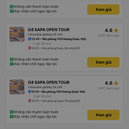
Không cần thanh toán trước
Xem giá
Xác nhận chỗ ngay lập tức
star_rate
G8 SAPA OPEN TOUR
4.6
Limousine giường 24 chỗ
(3251 đánh giá)
13:45 • Văn phòng 105 Hoàng Quốc Việt
5 giờ 36 phút
19:21 • Văn phòng Sapa (Đường N2)
Không cần thanh toán trước
Xem giá
Xác nhận chỗ ngay lập tức
star_rate
G8 SAPA OPEN TOUR
4.6
Limousine giường 24 chỗ
(3251 đánh giá)
15:15 • Văn phòng 105 Hoàng Quốc Việt
5 giờ 36 phút
20:51 • Văn phòng Sapa (Đường N2)
Không cần thanh toán trước
Xem giá
Xác nhận chỗ ngay lập tức