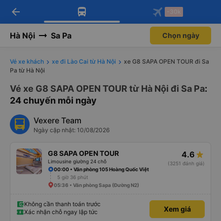
arrow_back
Tải app Vexere ngay!
Tải app Vexere
-30k
Mở app
Mở app
Nhận ưu đãi thành viên độc
-30k/ghế khi đặt vé máy bay qua
quyền
app
Hà Nội
Sa Pa
Chọn ngày
Vé xe khách
xe đi Lào Cai từ Hà Nội
xe G8 SAPA OPEN TOUR đi Sa
Pa từ Hà Nội
Vé xe G8 SAPA OPEN TOUR từ Hà Nội đi Sa Pa
:
24 chuyến mỗi ngày
Vexere Team
Ngày cập nhật: 10/08/2026
G8 SAPA OPEN TOUR
4.6
Limousine giường 24 chỗ
(3251 đánh giá)
00:00 • Văn phòng 105 Hoàng Quốc Việt
5 giờ 36 phút
05:36 • Văn phòng Sapa (Đường N2)
Không cần thanh toán trước
Xem giá
Xác nhận chỗ ngay lập tức