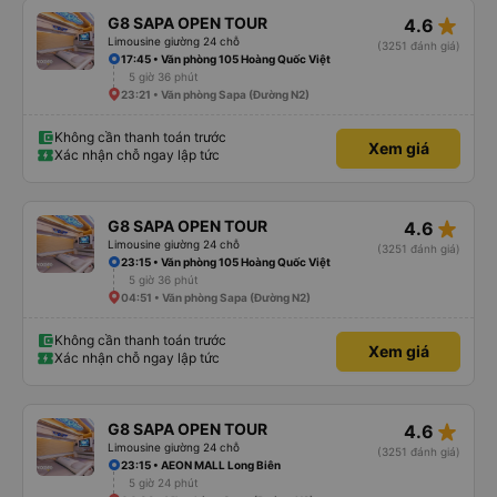
star_rate
G8 SAPA OPEN TOUR
4.6
Limousine giường 24 chỗ
(3251 đánh giá)
17:45 • Văn phòng 105 Hoàng Quốc Việt
5 giờ 36 phút
23:21 • Văn phòng Sapa (Đường N2)
Không cần thanh toán trước
Xem giá
Xác nhận chỗ ngay lập tức
star_rate
G8 SAPA OPEN TOUR
4.6
Limousine giường 24 chỗ
(3251 đánh giá)
23:15 • Văn phòng 105 Hoàng Quốc Việt
5 giờ 36 phút
04:51 • Văn phòng Sapa (Đường N2)
Không cần thanh toán trước
Xem giá
Xác nhận chỗ ngay lập tức
star_rate
G8 SAPA OPEN TOUR
4.6
Limousine giường 24 chỗ
(3251 đánh giá)
23:15 • AEON MALL Long Biên
5 giờ 24 phút