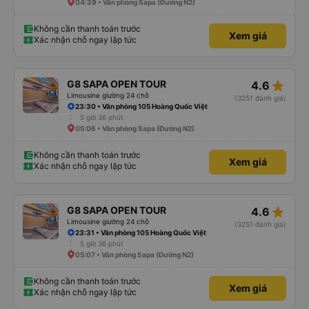
04:39 • Văn phòng Sapa (Đường N2)
Không cần thanh toán trước
Xem giá
Xác nhận chỗ ngay lập tức
star_rate
G8 SAPA OPEN TOUR
4.6
Limousine giường 24 chỗ
(3251 đánh giá)
23:30 • Văn phòng 105 Hoàng Quốc Việt
5 giờ 36 phút
05:06 • Văn phòng Sapa (Đường N2)
Không cần thanh toán trước
Xem giá
Xác nhận chỗ ngay lập tức
star_rate
G8 SAPA OPEN TOUR
4.6
Limousine giường 24 chỗ
(3251 đánh giá)
23:31 • Văn phòng 105 Hoàng Quốc Việt
5 giờ 36 phút
05:07 • Văn phòng Sapa (Đường N2)
Không cần thanh toán trước
Xem giá
Xác nhận chỗ ngay lập tức