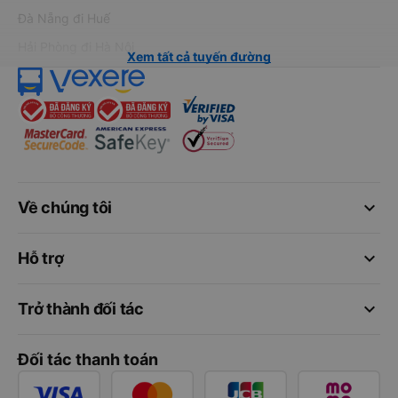
Đà Nẵng đi Huế
Hải Phòng đi Hà Nội
Xem tất cả tuyến đường
keyboard_arrow_down
Về chúng tôi
keyboard_arrow_down
Hỗ trợ
keyboard_arrow_down
Trở thành đối tác
Đối tác thanh toán