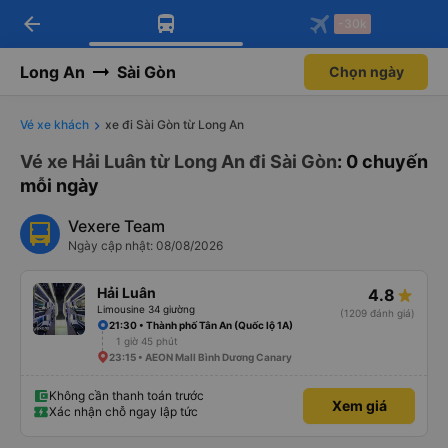
arrow_back
Tải app Vexere ngay!
Tải app Vexere
-30k
Mở app
Mở app
Nhận ưu đãi thành viên độc
-30k/ghế khi đặt vé máy bay qua
quyền
app
Long An
Sài Gòn
Chọn ngày
Vé xe khách
xe đi Sài Gòn từ Long An
Vé xe Hải Luân từ Long An đi Sài Gòn
: 0 chuyến
mỗi ngày
Vexere Team
Ngày cập nhật: 08/08/2026
Hải Luân
4.8
Limousine 34 giường
(1209 đánh giá)
21:30 • Thành phố Tân An (Quốc lộ 1A)
1 giờ 45 phút
23:15 • AEON Mall Bình Dương Canary
Không cần thanh toán trước
Xem giá
Xác nhận chỗ ngay lập tức