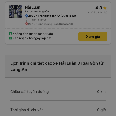
Hải Luân
4.8
Limousine 34 giường
(1209 đánh giá)
21:30 • Thành phố Tân An (Quốc lộ 1A)
1 giờ 45 phút
23:15 • Bình Dương (Dọc Quốc lộ 13)
Không cần thanh toán trước
Xem giá
Xác nhận chỗ ngay lập tức
Lịch trình chi tiết các xe Hải Luân Đi Sài Gòn từ
Long An
Chiều dài tuyến đường
0 km
Thời gian di chuyển
0 giờ