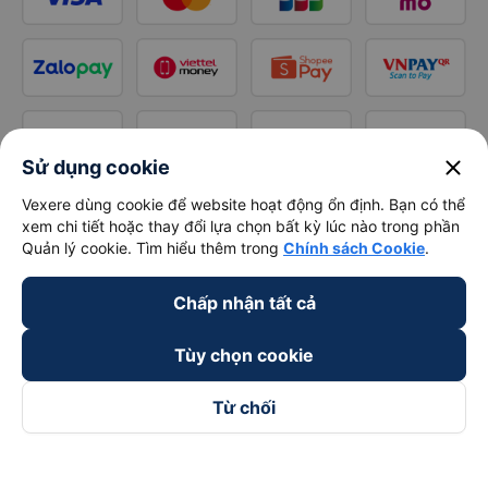
close
Sử dụng cookie
Vexere dùng cookie để website hoạt động ổn định. Bạn có thể
xem chi tiết hoặc thay đổi lựa chọn bất kỳ lúc nào trong phần
Quản lý cookie. Tìm hiểu thêm trong
Chính sách Cookie
.
Chấp nhận tất cả
Tùy chọn cookie
Từ chối
Theo dõi chúng tôi trên
Facebook
Tiktok
Youtube