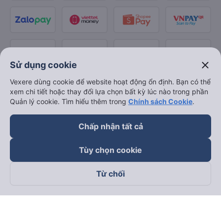
close
Sử dụng cookie
Vexere dùng cookie để website hoạt động ổn định. Bạn có thể
xem chi tiết hoặc thay đổi lựa chọn bất kỳ lúc nào trong phần
Quản lý cookie. Tìm hiểu thêm trong
Chính sách Cookie
.
Chấp nhận tất cả
Tùy chọn cookie
Từ chối
Theo dõi chúng tôi trên
Facebook
Tiktok
Youtube