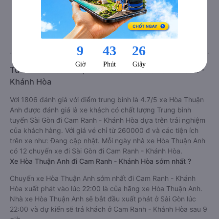
Chất lượng xe Hòa Thuận Anh đi Cam
4.7/5.0 đánh giá
Ranh
Tư vấn xe Hòa Thuận Anh đi Sài Gòn từ Cam Ranh -
Khánh Hòa
Với 1806 đánh giá với điểm trung bình là 4.7/5 xe Hòa Thuận
Anh được đánh giá là xe khách có chất lượng Trung bình
tuyến Sài Gòn đi Cam Ranh - Khánh Hòa dựa trên trải nghiệm
của khách hàng. Với giá vé chỉ từ 260000 đ và các tiện ích
trên xe như: Đang cập nhật. Mỗi ngày nhà xe Hòa Thuận Anh
có 12 chuyến xe đi Sài Gòn đi Cam Ranh - Khánh Hòa.
Xe Hòa Thuận Anh đi Cam Ranh - Khánh Hòa sớm nhất ?
Chuyến xe Hòa Thuận Anh sớm nhất đi Cam Ranh - Khánh
Hòa xuất phát vào lúc 22:00 là của hãng xe Hòa Thuận Anh.
Nhà xe Hòa Thuận Anh sẽ bắt đầu xuất phát ở Sài Gòn lúc
22:00 và dự kiến sẽ trả khách ở Cam Ranh - Khánh Hòa sau 9