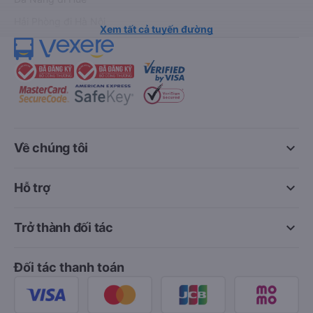
Hải Phòng đi Hà Nội
Xem tất cả tuyến đường
keyboard_arrow_down
Về chúng tôi
keyboard_arrow_down
Hỗ trợ
keyboard_arrow_down
Trở thành đối tác
Đối tác thanh toán