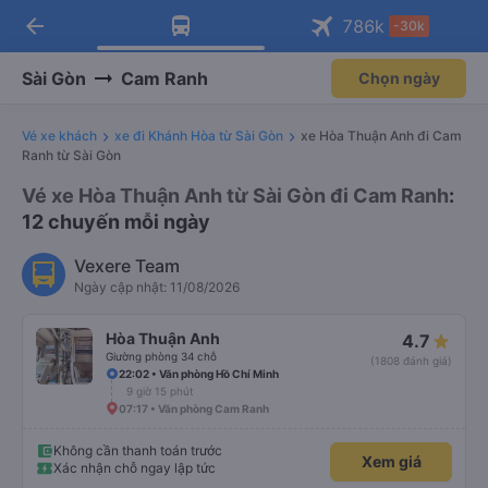
arrow_back
Tải app Vexere ngay!
Tải app Vexere
786
k
-30k
Mở app
Mở app
Nhận ưu đãi thành viên độc
-30k/ghế khi đặt vé máy bay qua
quyền
app
Sài Gòn
Cam Ranh
Chọn ngày
Vé xe khách
xe đi Khánh Hòa từ Sài Gòn
xe Hòa Thuận Anh đi Cam
Ranh từ Sài Gòn
Vé xe Hòa Thuận Anh từ Sài Gòn đi Cam Ranh
:
12 chuyến mỗi ngày
Vexere Team
Ngày cập nhật: 11/08/2026
Hòa Thuận Anh
4.7
Giường phòng 34 chỗ
(1808 đánh giá)
22:02 • Văn phòng Hồ Chí Minh
9 giờ 15 phút
07:17 • Văn phòng Cam Ranh
Không cần thanh toán trước
Xem giá
Xác nhận chỗ ngay lập tức