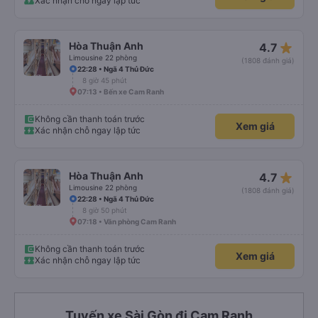
Xác nhận chỗ ngay lập tức
star_rate
Hòa Thuận Anh
4.7
Limousine 22 phòng
(1808 đánh giá)
22:28 • Ngã 4 Thủ Đức
8 giờ 45 phút
07:13 • Bến xe Cam Ranh
Không cần thanh toán trước
Xem giá
Xác nhận chỗ ngay lập tức
star_rate
Hòa Thuận Anh
4.7
Limousine 22 phòng
(1808 đánh giá)
22:28 • Ngã 4 Thủ Đức
8 giờ 50 phút
07:18 • Văn phòng Cam Ranh
Không cần thanh toán trước
Xem giá
Xác nhận chỗ ngay lập tức
Tuyến xe Sài Gòn đi Cam Ranh