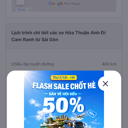
Lịch trình chi tiết các xe Hòa Thuận Anh Đi
Cam Ranh từ Sài Gòn
Chiều dài tuyến đường
400 km
Thời gian di chuyển
9 giờ
Giá vé xe Hòa Thuận Anh đi Cam Ranh
350.000 VNĐ
trung bình
Số lượng chuyến xe Hòa Thuận Anh đi
12 chuyến
Cam Ranh