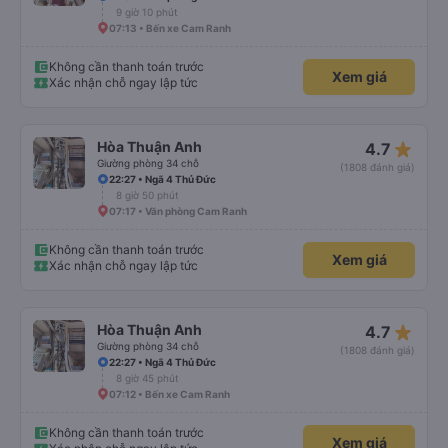
9 giờ 10 phút
07:13 • Bến xe Cam Ranh
Không cần thanh toán trước
Xem giá
Xác nhận chỗ ngay lập tức
star_rate
Hòa Thuận Anh
4.7
Giường phòng 34 chỗ
(1808 đánh giá)
22:27 • Ngã 4 Thủ Đức
8 giờ 50 phút
07:17 • Văn phòng Cam Ranh
Không cần thanh toán trước
Xem giá
Xác nhận chỗ ngay lập tức
star_rate
Hòa Thuận Anh
4.7
Giường phòng 34 chỗ
(1808 đánh giá)
22:27 • Ngã 4 Thủ Đức
8 giờ 45 phút
07:12 • Bến xe Cam Ranh
Không cần thanh toán trước
Xem giá