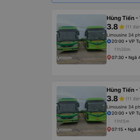
Hùng Tiến -
3.8
star
(11 đán
Limousine 34 p
20:00 • VP T
11h30m
07:30 • Ngã 
Hùng Tiến -
3.8
star
(11 đán
Limousine 34 p
20:00 • VP T
11h15m
07:15 • Ngã 