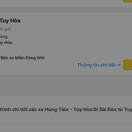
 Tuy Hòa
h giá)
hòng
uy Hòa
 Bến xe Miền Đông Mới
keyboard_arrow_down
Thông tin chi tiết
 trình chi tiết các xe Hùng Tiến - Tuy Hòa Đi Sài Gòn từ Tu