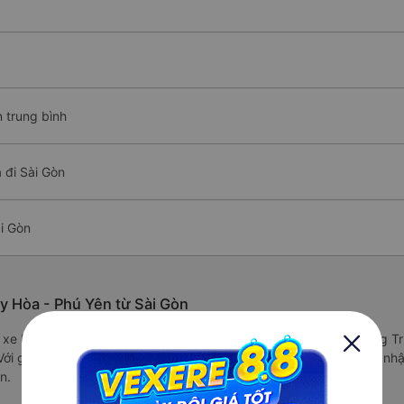
n trung bình
 đi Sài Gòn
i Gòn
y Hòa - Phú Yên từ Sài Gòn
/5 xe Hùng Tiến - Tuy Hòa được đánh giá là xe khách có chất lượng T
ới giá vé chỉ từ 350000 đ và các tiện ích trên xe như: Đang cập nh
n.