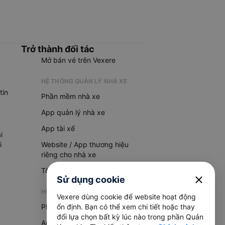
Trở thành đối tác
Mở bán vé trên Vexere
HỆ THỐNG QUẢN LÝ NHÀ XE
tin
Phần mềm nhà xe
App quản lý nhà xe
App tài xế
i
i
Website / App thương hiệu
riêng cho nhà xe
Tổng đài AI
close
Sử dụng cookie
HỆ THỐNG QUẢN LÝ HÀNG HOÁ
Vexere dùng cookie để website hoạt động
ổn định. Bạn có thể xem chi tiết hoặc thay
Phần mềm quản lý hàng hoá
đổi lựa chọn bất kỳ lúc nào trong phần Quản
App quản lý hàng hoá