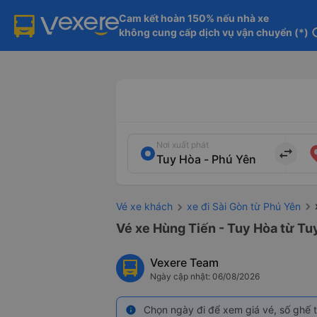
Cam kết hoàn 150% nếu nhà xe

không cung cấp dịch vụ vận chuyển (*)
in
Nơi xuất phát
import_export
Vé xe khách
xe đi Sài Gòn từ Phú Yên
Vé xe Hùng Tiến - Tuy Hòa từ Tu
Vexere Team
Ngày cập nhật: 06/08/2026
Chọn ngày đi để xem giá vé, số ghế t
info