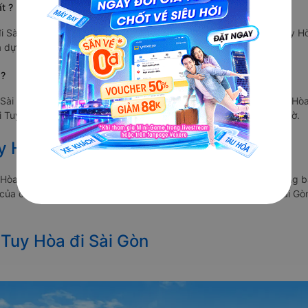
t ?
 Sài Gòn xuất phát vào lúc 20:00 là của hãng xe Hùng Tiến - Tuy H
 dự kiến sẽ trả khách ở Sài Gòn sau 11.3 giờ.
 ?
 Sài Gòn xuất phát vào lúc 20:00 là của hãng xe Hùng Tiến - Tuy Hò
i Tuy Hòa - Phú Yên và dự kiến sẽ trả khách ở Sài Gòn sau 11.3 giờ.
y Hòa Tết 2027 từ Tuy Hòa đi Sài Gòn
 Hòa đi Sài Gòn vẫn chưa được công bố. Vexere.com sẽ sớm thông b
é của các hãng xe khách đi tuyến đường Tuy Hòa - Sài Gòn và Sài Gòn
 Tuy Hòa đi Sài Gòn