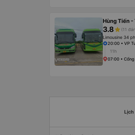
Hùng Tiến -
3.8
star
(11 đán
Limousine 34 p
20:00 • VP T
11h
07:00 • Cổng
Lịch