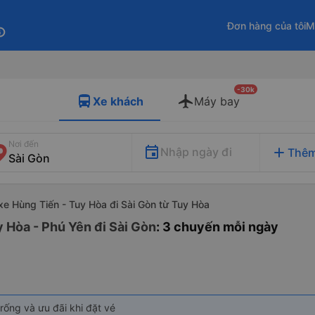
Đơn hàng của tôi
M
fo
-30k
Xe khách
Máy bay
Nơi đến
add
Nhập ngày đi
Thêm
xe Hùng Tiến - Tuy Hòa đi Sài Gòn từ Tuy Hòa
y Hòa - Phú Yên đi Sài Gòn
: 3 chuyến mỗi ngày
rống và ưu đãi khi đặt vé