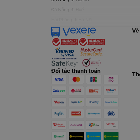
Đà Nẵng đi Huế
Hải Phòng đi Hà Nội
Về
Đối tác thanh toán
Th