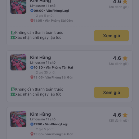
star_rate
Kim Hùng
4.6
Limousine 11 chỗ
(30 đánh giá)
09:00 • Văn Phòng Lagi
2 giờ 5 phút
11:05 • Văn Phòng Sài Gòn
Không cần thanh toán trước
Xem giá
Xác nhận chỗ ngay lập tức
star_rate
Kim Hùng
4.6
Limousine 11 chỗ
(30 đánh giá)
10:30 • Văn Phòng Tân Hải
2 giờ 35 phút
13:05 • Văn Phòng Sài Gòn
Không cần thanh toán trước
Xem giá
Xác nhận chỗ ngay lập tức
star_rate
Kim Hùng
4.6
Limousine 11 chỗ
(30 đánh giá)
11:00 • Văn Phòng Lagi
2 giờ 5 phút
13:05 • Văn Phòng Sài Gòn