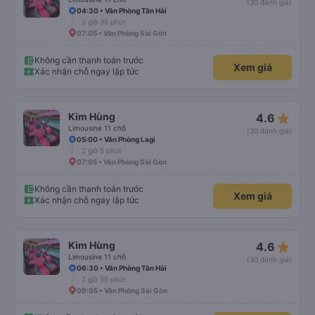
(30 đánh giá)
04:30 • Văn Phòng Tân Hải
2 giờ 35 phút
07:05 • Văn Phòng Sài Gòn
Không cần thanh toán trước
Xem giá
Xác nhận chỗ ngay lập tức
star_rate
Kim Hùng
4.6
Limousine 11 chỗ
(30 đánh giá)
05:00 • Văn Phòng Lagi
2 giờ 5 phút
07:05 • Văn Phòng Sài Gòn
Không cần thanh toán trước
Xem giá
Xác nhận chỗ ngay lập tức
star_rate
Kim Hùng
4.6
Limousine 11 chỗ
(30 đánh giá)
06:30 • Văn Phòng Tân Hải
2 giờ 35 phút
09:05 • Văn Phòng Sài Gòn