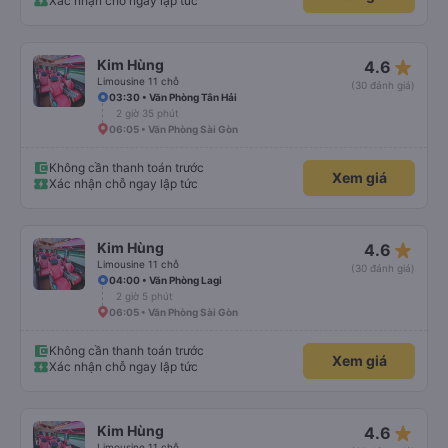
Xác nhận chỗ ngay lập tức
star_rate
Kim Hùng
4.6
Limousine 11 chỗ
(30 đánh giá)
03:30 • Văn Phòng Tân Hải
2 giờ 35 phút
06:05 • Văn Phòng Sài Gòn
Không cần thanh toán trước
Xem giá
Xác nhận chỗ ngay lập tức
star_rate
Kim Hùng
4.6
Limousine 11 chỗ
(30 đánh giá)
04:00 • Văn Phòng Lagi
2 giờ 5 phút
06:05 • Văn Phòng Sài Gòn
Không cần thanh toán trước
Xem giá
Xác nhận chỗ ngay lập tức
star_rate
Kim Hùng
4.6
Limousine 11 chỗ