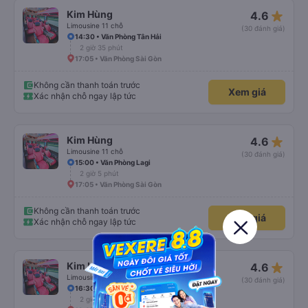
star_rate
Kim Hùng
4.6
Limousine 11 chỗ
(30 đánh giá)
14:30 • Văn Phòng Tân Hải
2 giờ 35 phút
17:05 • Văn Phòng Sài Gòn
Không cần thanh toán trước
Xem giá
Xác nhận chỗ ngay lập tức
star_rate
Kim Hùng
4.6
Limousine 11 chỗ
(30 đánh giá)
15:00 • Văn Phòng Lagi
2 giờ 5 phút
17:05 • Văn Phòng Sài Gòn
Không cần thanh toán trước
Xem giá
Xác nhận chỗ ngay lập tức
star_rate
Kim Hùng
4.6
Limousine 11 chỗ
(30 đánh giá)
16:30 • Văn Phòng Tân Hải
2 giờ 35 phút