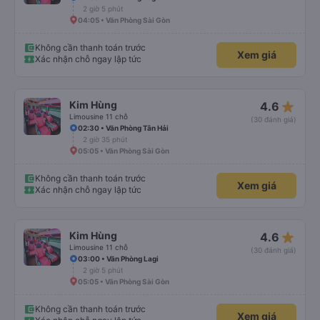
2 giờ 5 phút
04:05 • Văn Phòng Sài Gòn
Không cần thanh toán trước
Xem giá
Xác nhận chỗ ngay lập tức
star_rate
Kim Hùng
4.6
Limousine 11 chỗ
(30 đánh giá)
02:30 • Văn Phòng Tân Hải
2 giờ 35 phút
05:05 • Văn Phòng Sài Gòn
Không cần thanh toán trước
Xem giá
Xác nhận chỗ ngay lập tức
star_rate
Kim Hùng
4.6
Limousine 11 chỗ
(30 đánh giá)
03:00 • Văn Phòng Lagi
2 giờ 5 phút
05:05 • Văn Phòng Sài Gòn
Không cần thanh toán trước
Xem giá