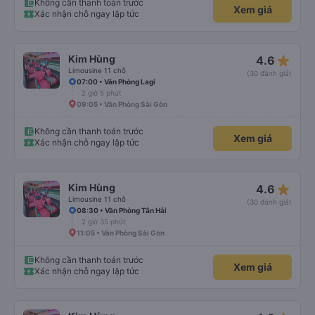
Không cần thanh toán trước
Xem giá
Xác nhận chỗ ngay lập tức
star_rate
Kim Hùng
4.6
Limousine 11 chỗ
(30 đánh giá)
07:00 • Văn Phòng Lagi
2 giờ 5 phút
09:05 • Văn Phòng Sài Gòn
Không cần thanh toán trước
Xem giá
Xác nhận chỗ ngay lập tức
star_rate
Kim Hùng
4.6
Limousine 11 chỗ
(30 đánh giá)
08:30 • Văn Phòng Tân Hải
2 giờ 35 phút
11:05 • Văn Phòng Sài Gòn
Không cần thanh toán trước
Xem giá
Xác nhận chỗ ngay lập tức