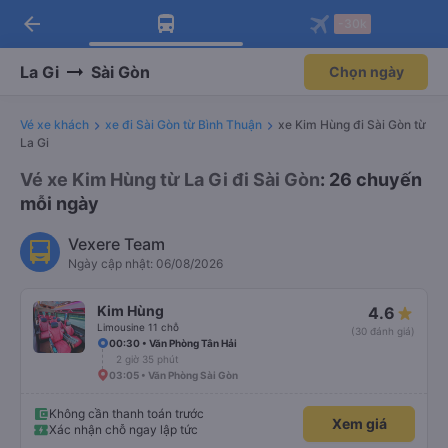
arrow_back
Tải app Vexere ngay!
Tải app Vexere
-30k
Mở app
Mở app
Nhận ưu đãi thành viên độc
-30k/ghế khi đặt vé máy bay qua
quyền
app
La Gi
Sài Gòn
Chọn ngày
Vé xe khách
xe đi Sài Gòn từ Bình Thuận
xe Kim Hùng đi Sài Gòn từ
La Gi
Vé xe Kim Hùng từ La Gi đi Sài Gòn
: 26 chuyến
mỗi ngày
Vexere Team
Ngày cập nhật: 06/08/2026
Kim Hùng
4.6
Limousine 11 chỗ
(30 đánh giá)
00:30 • Văn Phòng Tân Hải
2 giờ 35 phút
03:05 • Văn Phòng Sài Gòn
Không cần thanh toán trước
Xem giá
Xác nhận chỗ ngay lập tức