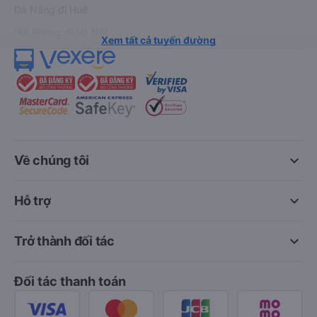
Đà Nẵng đi Huế
Hải Phòng đi Hà Nội
Xem tất cả tuyến đường
keyboard_arrow_down
Về chúng tôi
keyboard_arrow_down
Hỗ trợ
keyboard_arrow_down
Trở thành đối tác
Đối tác thanh toán