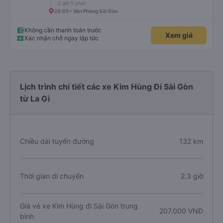
2 giờ 5 phút
23:05 • Văn Phòng Sài Gòn
Không cần thanh toán trước
Xem giá
Xác nhận chỗ ngay lập tức
Lịch trình chi tiết các xe Kim Hùng Đi Sài Gòn
từ La Gi
Chiều dài tuyến đường
132 km
Thời gian di chuyển
2.3 giờ
Giá vé xe Kim Hùng đi Sài Gòn trung
207.000 VNĐ
bình