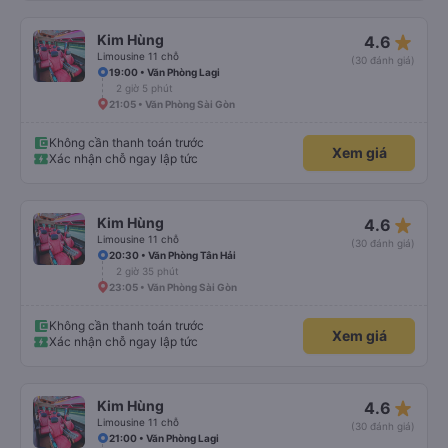
star_rate
Kim Hùng
4.6
Limousine 11 chỗ
(30 đánh giá)
19:00 • Văn Phòng Lagi
2 giờ 5 phút
21:05 • Văn Phòng Sài Gòn
Không cần thanh toán trước
Xem giá
Xác nhận chỗ ngay lập tức
star_rate
Kim Hùng
4.6
Limousine 11 chỗ
(30 đánh giá)
20:30 • Văn Phòng Tân Hải
2 giờ 35 phút
23:05 • Văn Phòng Sài Gòn
Không cần thanh toán trước
Xem giá
Xác nhận chỗ ngay lập tức
star_rate
Kim Hùng
4.6
Limousine 11 chỗ
(30 đánh giá)
21:00 • Văn Phòng Lagi