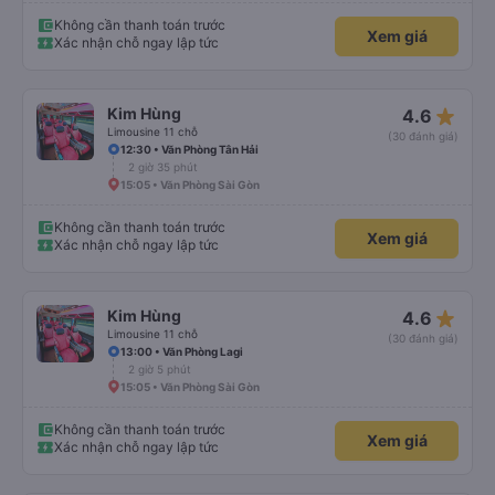
Không cần thanh toán trước
Xem giá
Xác nhận chỗ ngay lập tức
star_rate
Kim Hùng
4.6
Limousine 11 chỗ
(30 đánh giá)
12:30 • Văn Phòng Tân Hải
2 giờ 35 phút
15:05 • Văn Phòng Sài Gòn
Không cần thanh toán trước
Xem giá
Xác nhận chỗ ngay lập tức
star_rate
Kim Hùng
4.6
Limousine 11 chỗ
(30 đánh giá)
13:00 • Văn Phòng Lagi
2 giờ 5 phút
15:05 • Văn Phòng Sài Gòn
Không cần thanh toán trước
Xem giá
Xác nhận chỗ ngay lập tức