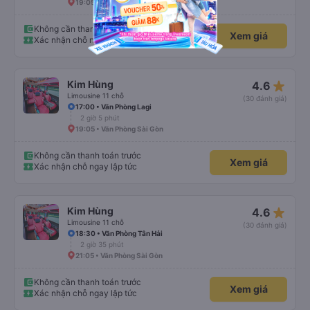
19:05 • Văn Phòng Sài Gòn
Không cần thanh toán trước
Xem giá
Xác nhận chỗ ngay lập tức
star_rate
Kim Hùng
4.6
Limousine 11 chỗ
(30 đánh giá)
17:00 • Văn Phòng Lagi
2 giờ 5 phút
19:05 • Văn Phòng Sài Gòn
Không cần thanh toán trước
Xem giá
Xác nhận chỗ ngay lập tức
star_rate
Kim Hùng
4.6
Limousine 11 chỗ
(30 đánh giá)
18:30 • Văn Phòng Tân Hải
2 giờ 35 phút
21:05 • Văn Phòng Sài Gòn
Không cần thanh toán trước
Xem giá
Xác nhận chỗ ngay lập tức