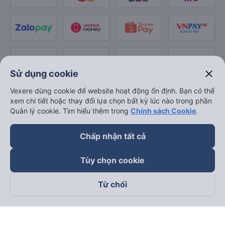
close
Sử dụng cookie
Vexere dùng cookie để website hoạt động ổn định. Bạn có thể
xem chi tiết hoặc thay đổi lựa chọn bất kỳ lúc nào trong phần
Quản lý cookie. Tìm hiểu thêm trong
Chính sách Cookie
.
Chấp nhận tất cả
Tùy chọn cookie
Từ chối
Theo dõi chúng tôi trên
Facebook
Tiktok
Youtube