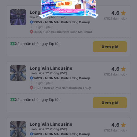
star_rate
Long Vân Limousine
4.6
Mia Royal 22 phòng (WC)
(7821 đánh giá)
13:50 • AEON MAll Bình Dương Canary
7 giờ 5 phút
20:55 • Bến xe Phía Nam Buôn Ma Thuột
Xác nhận chỗ ngay lập tức
Xem giá
star_rate
Long Vân Limousine
4.6
Limousine 22 Phòng (WC)
(7821 đánh giá)
14:20 • AEON MAll Bình Dương Canary
7 giờ 5 phút
21:25 • Bến xe Phía Nam Buôn Ma Thuột
Xác nhận chỗ ngay lập tức
Xem giá
star_rate
Long Vân Limousine
4.6
Limousine 22 Phòng (WC)
(7821 đánh giá)
14:20 • AEON MAll Bình Dương Canary