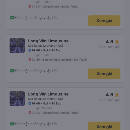
7 giờ 10 phút
21:30 • Văn phòng Buôn Ma Thuột
Xác nhận chỗ ngay lập tức
Xem giá
star_rate
Long Vân Limousine
4.6
Mia Royal 22 phòng (WC)
(7821 đánh giá)
14:40 • Ngã 4 Sở Sao
6 giờ 15 phút
20:55 • Bến xe Phía Nam Buôn Ma Thuột
Xác nhận chỗ ngay lập tức
Xem giá
star_rate
Long Vân Limousine
4.6
Mia Royal 22 phòng (WC)
(7821 đánh giá)
14:40 • Ngã 4 Sở Sao
6 giờ 20 phút
21:00 • Văn phòng Buôn Ma Thuột
Xác nhận chỗ ngay lập tức
Xem giá