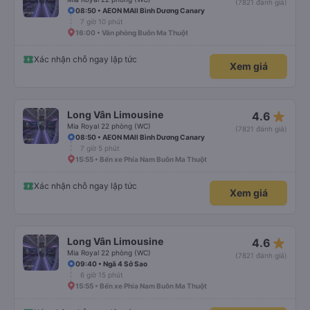
(7821 đánh giá)
08:50 • AEON MAll Bình Dương Canary
7 giờ 10 phút
16:00 • Văn phòng Buôn Ma Thuột
Xác nhận chỗ ngay lập tức
Xem giá
star_rate
Long Vân Limousine
4.6
Mia Royal 22 phòng (WC)
(7821 đánh giá)
08:50 • AEON MAll Bình Dương Canary
7 giờ 5 phút
15:55 • Bến xe Phía Nam Buôn Ma Thuột
Xác nhận chỗ ngay lập tức
Xem giá
star_rate
Long Vân Limousine
4.6
Mia Royal 22 phòng (WC)
(7821 đánh giá)
09:40 • Ngã 4 Sở Sao
6 giờ 15 phút
15:55 • Bến xe Phía Nam Buôn Ma Thuột