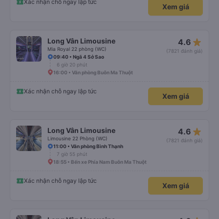
Xác nhận chỗ ngay lập tức
Xem giá
star_rate
Long Vân Limousine
4.6
Mia Royal 22 phòng (WC)
(7821 đánh giá)
09:40 • Ngã 4 Sở Sao
6 giờ 20 phút
16:00 • Văn phòng Buôn Ma Thuột
Xác nhận chỗ ngay lập tức
Xem giá
star_rate
Long Vân Limousine
4.6
Limousine 22 Phòng (WC)
(7821 đánh giá)
11:00 • Văn phòng Bình Thạnh
7 giờ 55 phút
18:55 • Bến xe Phía Nam Buôn Ma Thuột
Xác nhận chỗ ngay lập tức
Xem giá