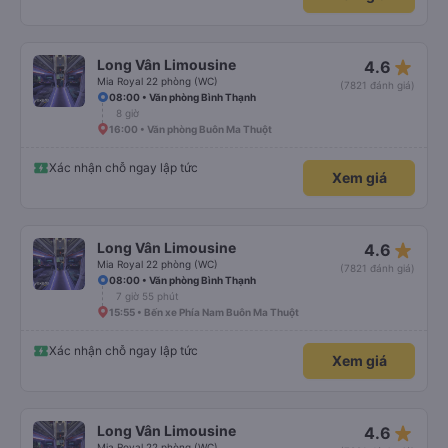
star_rate
Long Vân Limousine
4.6
Mia Royal 22 phòng (WC)
(7821 đánh giá)
08:00 • Văn phòng Bình Thạnh
8 giờ
16:00 • Văn phòng Buôn Ma Thuột
Xác nhận chỗ ngay lập tức
Xem giá
star_rate
Long Vân Limousine
4.6
Mia Royal 22 phòng (WC)
(7821 đánh giá)
08:00 • Văn phòng Bình Thạnh
7 giờ 55 phút
15:55 • Bến xe Phía Nam Buôn Ma Thuột
Xác nhận chỗ ngay lập tức
Xem giá
star_rate
Long Vân Limousine
4.6
Mia Royal 22 phòng (WC)