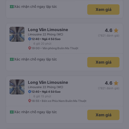
Xác nhận chỗ ngay lập tức
Xem giá
star_rate
Long Vân Limousine
4.6
Limousine 22 Phòng (WC)
(7821 đánh giá)
12:40 • Ngã 4 Sở Sao
6 giờ 20 phút
19:00 • Văn phòng Buôn Ma Thuột
Xác nhận chỗ ngay lập tức
Xem giá
star_rate
Long Vân Limousine
4.6
Limousine 22 Phòng (WC)
(7821 đánh giá)
12:40 • Ngã 4 Sở Sao
6 giờ 15 phút
18:55 • Bến xe Phía Nam Buôn Ma Thuột
Xác nhận chỗ ngay lập tức
Xem giá