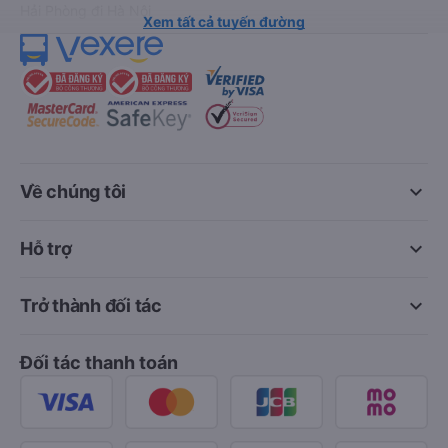
Hải Phòng đi Hà Nội
Xem tất cả tuyến đường
keyboard_arrow_down
Về chúng tôi
keyboard_arrow_down
Hỗ trợ
keyboard_arrow_down
Trở thành đối tác
Đối tác thanh toán