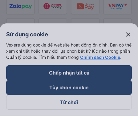
close
Sử dụng cookie
Vexere dùng cookie để website hoạt động ổn định. Bạn có thể
xem chi tiết hoặc thay đổi lựa chọn bất kỳ lúc nào trong phần
Quản lý cookie. Tìm hiểu thêm trong
Chính sách Cookie
.
Chấp nhận tất cả
Tùy chọn cookie
Từ chối
Theo dõi chúng tôi trên
Facebook
Tiktok
Youtube