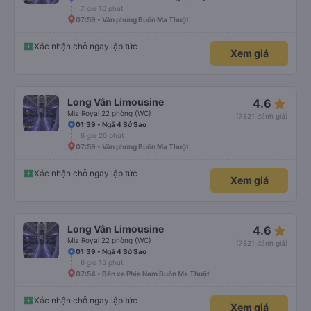
7 giờ 10 phút
07:59 • Văn phòng Buôn Ma Thuột
Xác nhận chỗ ngay lập tức
Xem giá
star_rate
Long Vân Limousine
4.6
Mia Royal 22 phòng (WC)
(7821 đánh giá)
01:39 • Ngã 4 Sở Sao
6 giờ 20 phút
07:59 • Văn phòng Buôn Ma Thuột
Xác nhận chỗ ngay lập tức
Xem giá
star_rate
Long Vân Limousine
4.6
Mia Royal 22 phòng (WC)
(7821 đánh giá)
01:39 • Ngã 4 Sở Sao
6 giờ 15 phút
07:54 • Bến xe Phía Nam Buôn Ma Thuột
Xác nhận chỗ ngay lập tức
Xem giá