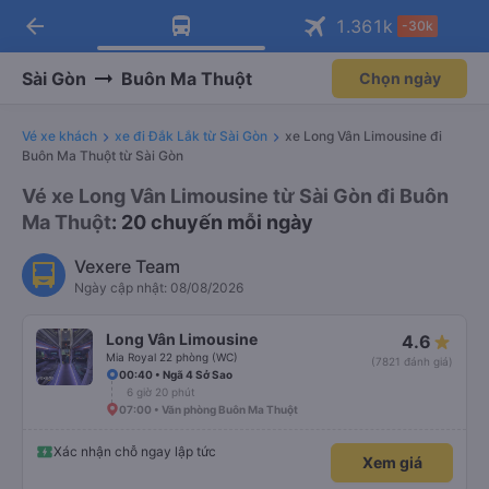
arrow_back
Tải app Vexere ngay!
Tải app Vexere
1.361
k
-30k
Mở app
Mở app
Nhận ưu đãi thành viên độc
-30k/ghế khi đặt vé máy bay qua
quyền
app
Sài Gòn
Buôn Ma Thuột
Chọn ngày
Vé xe khách
xe đi Đắk Lắk từ Sài Gòn
xe Long Vân Limousine đi
Buôn Ma Thuột từ Sài Gòn
Vé xe Long Vân Limousine từ Sài Gòn đi Buôn
Ma Thuột
: 20 chuyến mỗi ngày
Vexere Team
Ngày cập nhật: 08/08/2026
Long Vân Limousine
4.6
Mia Royal 22 phòng (WC)
(7821 đánh giá)
00:40 • Ngã 4 Sở Sao
6 giờ 20 phút
07:00 • Văn phòng Buôn Ma Thuột
Xác nhận chỗ ngay lập tức
Xem giá