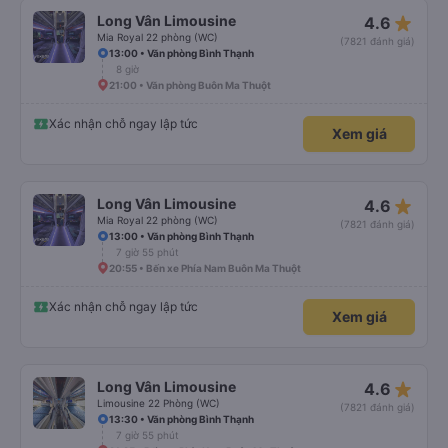
star_rate
Long Vân Limousine
4.6
Mia Royal 22 phòng (WC)
(7821 đánh giá)
13:00 • Văn phòng Bình Thạnh
8 giờ
21:00 • Văn phòng Buôn Ma Thuột
Xác nhận chỗ ngay lập tức
Xem giá
star_rate
Long Vân Limousine
4.6
Mia Royal 22 phòng (WC)
(7821 đánh giá)
13:00 • Văn phòng Bình Thạnh
7 giờ 55 phút
20:55 • Bến xe Phía Nam Buôn Ma Thuột
Xác nhận chỗ ngay lập tức
Xem giá
star_rate
Long Vân Limousine
4.6
Limousine 22 Phòng (WC)
(7821 đánh giá)
13:30 • Văn phòng Bình Thạnh
7 giờ 55 phút