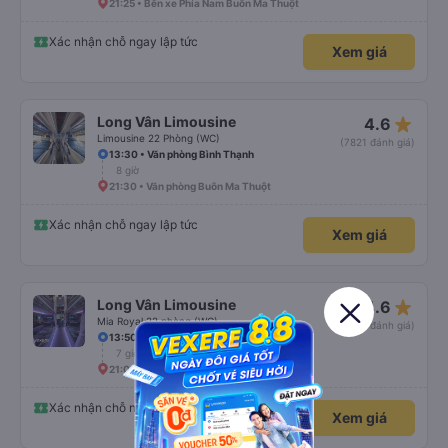
21:25 • Bến xe Phía Nam Buôn Ma Thuột
Xác nhận chỗ ngay lập tức
Xem giá
star_rate
Long Vân Limousine
4.6
Limousine 22 Phòng (WC)
(7821 đánh giá)
13:30 • Văn phòng Bình Thạnh
8 giờ
21:30 • Văn phòng Buôn Ma Thuột
Xác nhận chỗ ngay lập tức
Xem giá
star_rate
Long Vân Limousine
4.6
Mia Royal 22 phòng (WC)
(7821 đánh giá)
13:50 • AEON MAll Bình Dương Canary
7 giờ 10 phút
21:00 • Văn phòng Buôn Ma Thuột
Xác nhận chỗ ngay lập tức
Xem giá