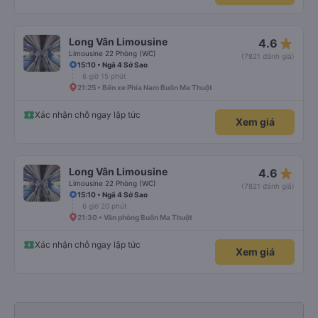
star_rate
Long Vân Limousine
4.6
Limousine 22 Phòng (WC)
(7821 đánh giá)
15:10 • Ngã 4 Sở Sao
6 giờ 15 phút
21:25 • Bến xe Phía Nam Buôn Ma Thuột
Xác nhận chỗ ngay lập tức
Xem giá
star_rate
Long Vân Limousine
4.6
Limousine 22 Phòng (WC)
(7821 đánh giá)
15:10 • Ngã 4 Sở Sao
6 giờ 20 phút
21:30 • Văn phòng Buôn Ma Thuột
Xác nhận chỗ ngay lập tức
Xem giá