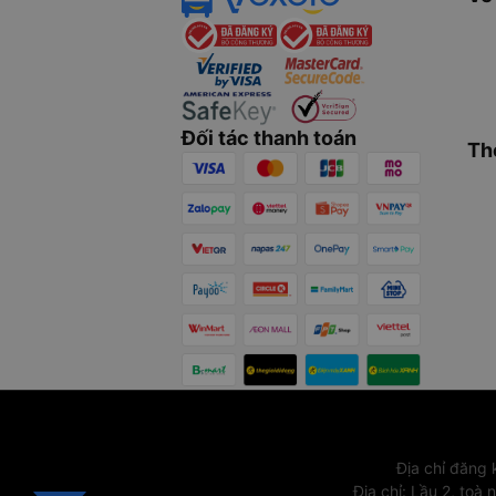
Đối tác thanh toán
Th
Địa chỉ đăng
Địa chỉ
:
Lầu 2, toà 