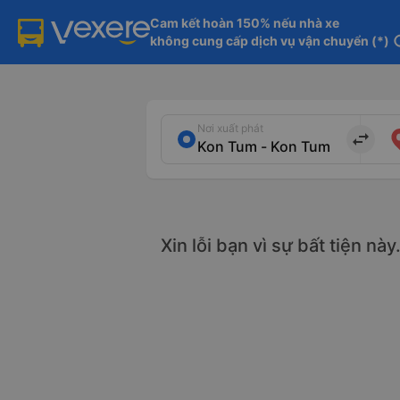
Cam kết hoàn 150% nếu nhà xe

không cung cấp dịch vụ vận chuyển (*)
in
Nơi xuất phát
import_export
Xin lỗi bạn vì sự bất tiện nà