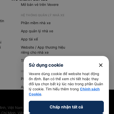
Mở bán vé trên Vexere
HỆ THỐNG QUẢN LÝ NHÀ XE
tin
Phần mềm nhà xe
App quản lý nhà xe
App tài xế
i
i
Website / App thương hiệu
riêng cho nhà xe
Tổng đài AI
close
Sử dụng cookie
HỆ THỐNG QUẢN LÝ HÀNG HOÁ
Vexere dùng cookie để website hoạt động
Phần mềm quản lý hàng hoá
ổn định. Bạn có thể xem chi tiết hoặc thay
đổi lựa chọn bất kỳ lúc nào trong phần Quản
App quản lý hàng hoá
lý cookie. Tìm hiểu thêm trong
Chính sách
Cookie
.
Chấp nhận tất cả
inh, Việt Nam
 Chí Minh, Việt Nam