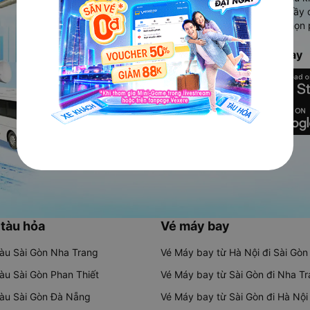
Ứng dụng hiển thị thông tin đầy 
người dùng so sánh và lựa chọn 
chóng và phù hợp nhất.
Tải ứng dụng Vexere ngay
 tàu hỏa
Vé máy bay
tàu Sài Gòn Nha Trang
Vé Máy bay từ Hà Nội đi Sài Gòn
tàu Sài Gòn Phan Thiết
Vé Máy bay từ Sài Gòn đi Nha T
tàu Sài Gòn Đà Nẵng
Vé Máy bay từ Sài Gòn đi Hà Nội