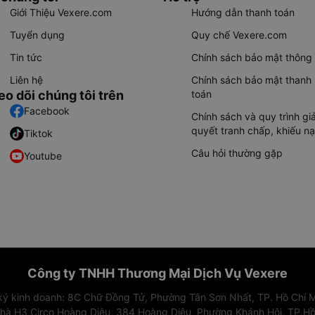
Giới Thiệu Vexere.com
Hướng dẫn thanh toán
Tuyển dụng
Quy chế Vexere.com
Tin tức
Chính sách bảo mật thông 
Liên hệ
Chính sách bảo mật thanh
eo dõi chúng tôi trên
toán
Facebook
Chính sách và quy trình giả
quyết tranh chấp, khiếu nạ
Tiktok
Câu hỏi thường gặp
Youtube
Công ty TNHH Thương Mại Dịch Vụ Vexere
 ký kinh doanh: 8C Chữ Đồng Tử, Phường Tân Sơn Nhất, TP. Hồ Chí M
nhà H3 Circo Hoàng Diệu, 384 Hoàng Diệu, Phường Khánh Hội, TP Hồ