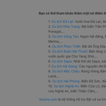
Bạn có thể tham khảo thêm một số điểm đế
1.
Du lịch Đà Lạt:
Vườn hoa Đà Lạt, là
2.
Du lịch Nha Trang:
Bãi biển Trần 
Ponagar,...
3.
Du lịch Vũng Tàu:
Ngọn hải đăng, 
Marina,...
4.
Du lịch Phan Thiết:
Bãi đá Ông Địa,
5.
Du lịch Buôn Ma Thuột:
Bảo tàng c
vườn quốc gia Chư Yang Shin,...
6.
Du lịch Sapa:
Nhà thờ đá Sapa, bả
7.
Du lịch Hà Giang:
Cao nguyên đá Đồ
8.
Du lịch Mộc Châu:
Rừng thông Bản 
Land,...
9.
Du lịch Hải Phòng:
Biển Đồ Sơn, đả
10.
Du lịch Nghệ An:
Biển Cửa Lò, đ
cừu Nghệ An, biển Thiên Cầm,...
Vexere.com
là hệ thống hỗ trợ đặt vé xe k