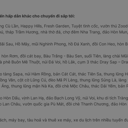
n hấp dẫn khác cho chuyến đi sắp tới:
ng Cù Lần, Happy Hills, Fresh Garden, Tuyệt tình cốc, vườn thú Zoodo
Phú, tháp Trầm Hương, nhà thờ đá, chợ đêm Nha Trang, đảo Hòn Mun,
Bãi Sau, Hồ Mây, mũi Nghinh Phong, hồ Đá Xanh, đồi Con Heo, hòn B
 hòn Rơm, đồi cát bay, Bàu Trắng - Bàu Sen, suối Tiên, làng chài Mũi
à phê Buôn Mê Thuột, núi Đá Voi, hồ Lắk, cụm 3 thác Dray Sap – Dra
o tàng Sapa, núi Hàm Rồng, bản Cát Cát, thác Tiên Sa, thung lũng 
ng Văn, cột cờ Lũng Cú, đèo Mã Pí Lèng, thung lũng Sủng Là, làng 
Áng, thung lũng mận Nà Ka, đồi chè Mộc Châu, thác Dải Yếm, bản P
o Hòn Dấu, vịnh Lan Hạ, đảo Bạch Long Vỹ, núi Voi, khu di tích Tràng
ảo Lan Châu, vườn quốc gia Pù Mát, đồi chè Thanh Chương, đảo Hò
hách, máy bay, tàu hoả và thuê xe máy, xe du lịch trên nhiều tuyến 