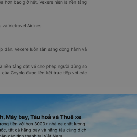
óa hơn bao giờ hết. Vexere hiện là nền tảng
 và Vietravel Airlines.
hấp dẫn. Vexere luôn sẵn sàng đồng hành và
 là nền tảng đặt vé cho phép người dùng so
 của Goyolo được liên kết trực tiếp với các
h, Máy bay, Tàu hoả và Thuê xe
ương tiện với hơn 3000+ nhà xe chất lượng
ốc, tất cả hãng bay và hãng tàu cùng dịch
hắp các tỉnh thành tại Việt Nam.