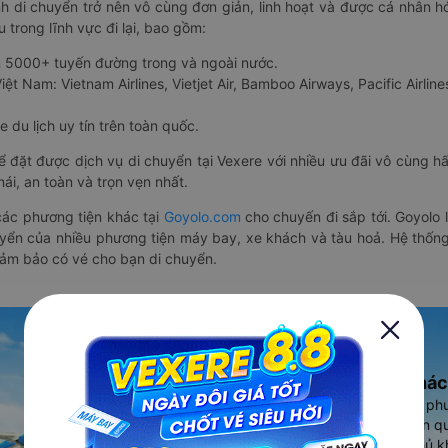
nh di chuyển trở nên vô cùng đơn giản, linh hoạt và được cá nhân h
 trong lĩnh vực đi lại, bao gồm:
n 5000+ tuyến đường trong và ngoài nước.
ệt Nam: Vietnam Airlines, Vietjet Air, Bamboo Airways, Pacific Airlines
 du lịch uy tín trên toàn quốc.
thể đặt được dịch vụ di chuyển tại Vexere với nhiều ưu đãi vô cùng 
i, an toàn và trọn vẹn nhất.
ác phương tiện khác tại
Goyolo.com
cho chuyến đi sắp tới. Goyolo
huyển của nhiều phương tiện máy bay, xe khách và tàu hoả. Hệ thống
đảm bảo có vé cho bạn di chuyển.
Ứng dụng đặt vé Xe khác
Vexere - ứng dụng đặt vé đa ph
cao, 5000+ tuyến đường toàn qu
vụ thuê xe máy, xe du lịch phủ k