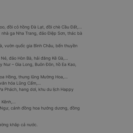
o, đồi cỏ hồng Đà Lạt, đồi chè Cầu Đất,...
 nhà ga Nha Trang, đảo Điệp Sơn, thác bà
à, vườn quốc gia Bình Châu, bến thuyền
 Né, đảo Hòn Bà, hải đăng Kê Gà,...
y Nur – Gia Long, Buôn Đôn, hồ Ea Kao,
Hoa Hồng, thung lũng Mường Hoa,...
văn hóa Lũng Cẩm,...
a Phách, hang dơi, khu du lịch Happy
 Kênh,...
n Ngư, cánh đồng hoa hướng dương, đồng
đường khắp cả nước.