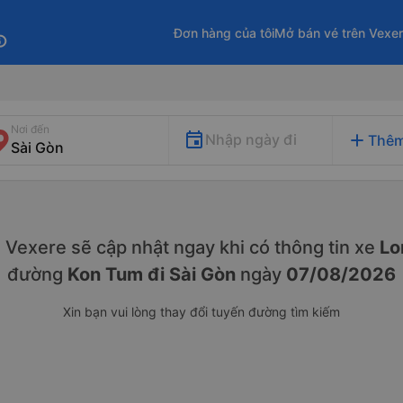
Đơn hàng của tôi
Mở bán vé trên Vexe
fo
Nơi đến
add
Nhập ngày đi
Thêm
y. Vexere sẽ cập nhật ngay khi có thông tin xe
Lo
đường
Kon Tum đi Sài Gòn
ngày
07/08/2026
Xin bạn vui lòng thay đổi tuyến đường tìm kiếm