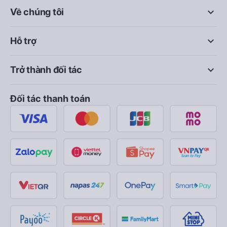
keyboard_arrow_down
Về chúng tôi
keyboard_arrow_down
Hỗ trợ
keyboard_arrow_down
Trở thành đối tác
Đối tác thanh toán