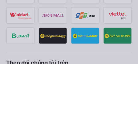
Theo dõi chúng tôi trên
Facebook
Tiktok
Youtube
Công ty TNHH Thương Mại Dịch Vụ Vexere
Địa chỉ đăng ký kinh doanh: 8C Chữ Đồng Tử, Phường Tân
Sơn Nhất, TP. Hồ Chí Minh, Việt Nam
Địa chỉ
:
Lầu 2, toà nhà H3 Circo Hoàng Diệu, 384 Hoàng Diệu,
Phường Khánh Hội, TP Hồ Chí Minh, Việt Nam
Tầng 3, toà nhà 101 Láng Hạ, 101 Láng Hạ, Phường Láng, TP.
Hà Nội, Việt Nam
Giấy chứng nhận ĐKKD số 0315133726 do Sở KH và ĐT TP.