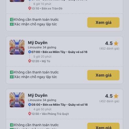
6 giờ 10 phút
13:10 • Bến xe Trần Đề
Không cần thanh toán trước
Xem giá
Xác nhận chỗ ngay lập tức
star_rate
Mỹ Duyên
4.5
Limousine 34 giường
(452 đánh giá)
07:00 • Bến xe Miền Tây - Quầy vé số 16
5 giờ 20 phút
12:20 • Mỹ Tú
Không cần thanh toán trước
Xem giá
Xác nhận chỗ ngay lập tức
star_rate
Mỹ Duyên
4.5
Limousine 34 giường
(452 đánh giá)
08:00 • Bến xe Miền Tây - Quầy vé số 16
4 giờ 50 phút
12:50 • Văn Phòng Trà Quýt
Không cần thanh toán trước
Xem giá