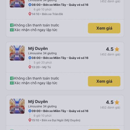
Limousine 34 giường
(452 đánh giá)
08:00 • Bến xe Miền Tây - Quầy vé số 16
6 giờ 10 phút
14:10 • Bến xe Trần Đề
Không cần thanh toán trước
Xem giá
Xác nhận chỗ ngay lập tức
star_rate
Mỹ Duyên
4.5
Limousine 34 giường
(452 đánh giá)
08:00 • Bến xe Miền Tây - Quầy vé số 16
5 giờ 20 phút
13:20 • Mỹ Tú
Không cần thanh toán trước
Xem giá
Xác nhận chỗ ngay lập tức
star_rate
Mỹ Duyên
4.5
Limousine 34 giường
(452 đánh giá)
09:00 • Bến xe Miền Tây - Quầy vé số 16
6 giờ 10 phút
15:10 • Bến xe Đại Ngãi (Mỹ Duyên)