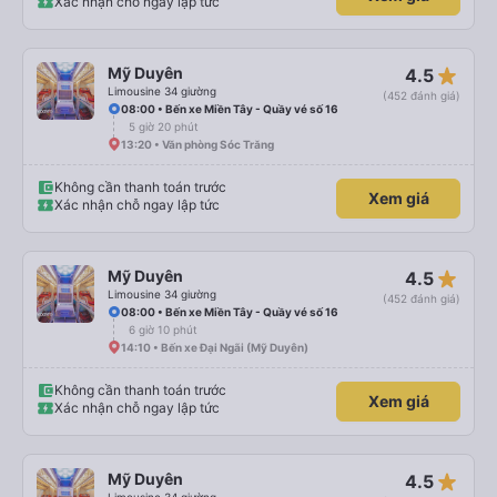
Xác nhận chỗ ngay lập tức
star_rate
Mỹ Duyên
4.5
Limousine 34 giường
(452 đánh giá)
08:00 • Bến xe Miền Tây - Quầy vé số 16
5 giờ 20 phút
13:20 • Văn phòng Sóc Trăng
Không cần thanh toán trước
Xem giá
Xác nhận chỗ ngay lập tức
star_rate
Mỹ Duyên
4.5
Limousine 34 giường
(452 đánh giá)
08:00 • Bến xe Miền Tây - Quầy vé số 16
6 giờ 10 phút
14:10 • Bến xe Đại Ngãi (Mỹ Duyên)
Không cần thanh toán trước
Xem giá
Xác nhận chỗ ngay lập tức
star_rate
Mỹ Duyên
4.5