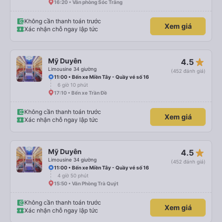
16:20 • Văn phòng Sóc Trăng
Không cần thanh toán trước
Xem giá
Xác nhận chỗ ngay lập tức
star_rate
Mỹ Duyên
4.5
Limousine 34 giường
(452 đánh giá)
11:00 • Bến xe Miền Tây - Quầy vé số 16
6 giờ 10 phút
17:10 • Bến xe Trần Đề
Không cần thanh toán trước
Xem giá
Xác nhận chỗ ngay lập tức
star_rate
Mỹ Duyên
4.5
Limousine 34 giường
(452 đánh giá)
11:00 • Bến xe Miền Tây - Quầy vé số 16
4 giờ 50 phút
15:50 • Văn Phòng Trà Quýt
Không cần thanh toán trước
Xem giá
Xác nhận chỗ ngay lập tức