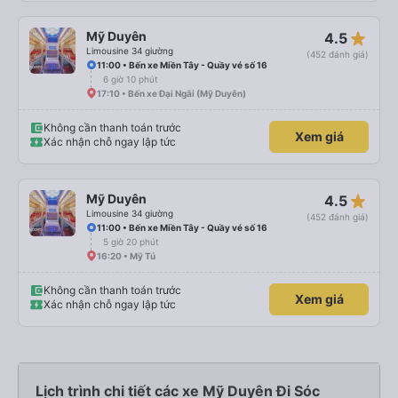
star_rate
Mỹ Duyên
4.5
Limousine 34 giường
(452 đánh giá)
11:00 • Bến xe Miền Tây - Quầy vé số 16
6 giờ 10 phút
17:10 • Bến xe Đại Ngãi (Mỹ Duyên)
Không cần thanh toán trước
Xem giá
Xác nhận chỗ ngay lập tức
star_rate
Mỹ Duyên
4.5
Limousine 34 giường
(452 đánh giá)
11:00 • Bến xe Miền Tây - Quầy vé số 16
5 giờ 20 phút
16:20 • Mỹ Tú
Không cần thanh toán trước
Xem giá
Xác nhận chỗ ngay lập tức
Lịch trình chi tiết các xe Mỹ Duyên Đi Sóc