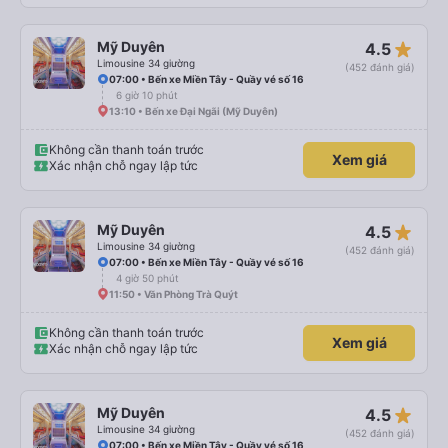
star_rate
Mỹ Duyên
4.5
Limousine 34 giường
(452 đánh giá)
07:00 • Bến xe Miền Tây - Quầy vé số 16
6 giờ 10 phút
13:10 • Bến xe Đại Ngãi (Mỹ Duyên)
Không cần thanh toán trước
Xem giá
Xác nhận chỗ ngay lập tức
star_rate
Mỹ Duyên
4.5
Limousine 34 giường
(452 đánh giá)
07:00 • Bến xe Miền Tây - Quầy vé số 16
4 giờ 50 phút
11:50 • Văn Phòng Trà Quýt
Không cần thanh toán trước
Xem giá
Xác nhận chỗ ngay lập tức
star_rate
Mỹ Duyên
4.5
Limousine 34 giường
(452 đánh giá)
07:00 • Bến xe Miền Tây - Quầy vé số 16