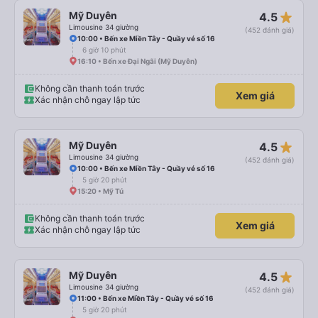
star_rate
Mỹ Duyên
4.5
Limousine 34 giường
(452 đánh giá)
10:00 • Bến xe Miền Tây - Quầy vé số 16
6 giờ 10 phút
16:10 • Bến xe Đại Ngãi (Mỹ Duyên)
Không cần thanh toán trước
Xem giá
Xác nhận chỗ ngay lập tức
star_rate
Mỹ Duyên
4.5
Limousine 34 giường
(452 đánh giá)
10:00 • Bến xe Miền Tây - Quầy vé số 16
5 giờ 20 phút
15:20 • Mỹ Tú
Không cần thanh toán trước
Xem giá
Xác nhận chỗ ngay lập tức
star_rate
Mỹ Duyên
4.5
Limousine 34 giường
(452 đánh giá)
11:00 • Bến xe Miền Tây - Quầy vé số 16
5 giờ 20 phút