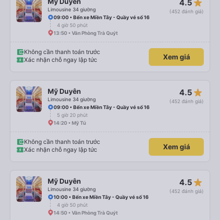
star_rate
Mỹ Duyên
4.5
Limousine 34 giường
(452 đánh giá)
09:00 • Bến xe Miền Tây - Quầy vé số 16
4 giờ 50 phút
13:50 • Văn Phòng Trà Quýt
Không cần thanh toán trước
Xem giá
Xác nhận chỗ ngay lập tức
star_rate
Mỹ Duyên
4.5
Limousine 34 giường
(452 đánh giá)
09:00 • Bến xe Miền Tây - Quầy vé số 16
5 giờ 20 phút
14:20 • Mỹ Tú
Không cần thanh toán trước
Xem giá
Xác nhận chỗ ngay lập tức
star_rate
Mỹ Duyên
4.5
Limousine 34 giường
(452 đánh giá)
10:00 • Bến xe Miền Tây - Quầy vé số 16
4 giờ 50 phút
14:50 • Văn Phòng Trà Quýt