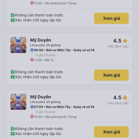
11:20 • Văn phòng Sóc Trăng
Không cần thanh toán trước
Xem giá
Xác nhận chỗ ngay lập tức
star_rate
Mỹ Duyên
4.5
Limousine 34 giường
(452 đánh giá)
06:00 • Bến xe Miền Tây - Quầy vé số 16
5 giờ 20 phút
11:20 • Mỹ Tú
Không cần thanh toán trước
Xem giá
Xác nhận chỗ ngay lập tức
star_rate
Mỹ Duyên
4.5
Limousine 34 giường
(452 đánh giá)
07:00 • Bến xe Miền Tây - Quầy vé số 16
5 giờ 20 phút
12:20 • Văn phòng Sóc Trăng
Không cần thanh toán trước
Xem giá
Xác nhận chỗ ngay lập tức