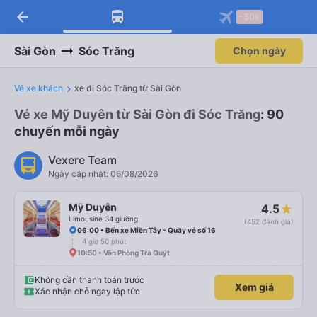
arrow_back
Tải app Vexere ngay!
Tải app Vexere
-30k
Mở app
Mở app
Nhận ưu đãi thành viên độc
-30k/ghế khi đặt vé máy bay qua
quyền
app
Sài Gòn
Sóc Trăng
Chọn ngày
Vé xe khách
xe đi Sóc Trăng từ Sài Gòn
Vé xe Mỹ Duyên từ Sài Gòn đi Sóc Trăng
: 90
chuyến mỗi ngày
Vexere Team
Ngày cập nhật: 06/08/2026
Mỹ Duyên
4.5
Limousine 34 giường
(452 đánh giá)
06:00 • Bến xe Miền Tây - Quầy vé số 16
4 giờ 50 phút
10:50 • Văn Phòng Trà Quýt
Không cần thanh toán trước
Xem giá
Xác nhận chỗ ngay lập tức