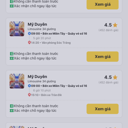
Không cần thanh toán trước
Xem giá
Xác nhận chỗ ngay lập tức
star_rate
Mỹ Duyên
4.5
Limousine 34 giường
(452 đánh giá)
09:00 • Bến xe Miền Tây - Quầy vé số 16
5 giờ 20 phút
14:20 • Văn phòng Sóc Trăng
Không cần thanh toán trước
Xem giá
Xác nhận chỗ ngay lập tức
star_rate
Mỹ Duyên
4.5
Limousine 34 giường
(452 đánh giá)
09:00 • Bến xe Miền Tây - Quầy vé số 16
6 giờ 10 phút
15:10 • Bến xe Trần Đề
Không cần thanh toán trước
Xem giá
Xác nhận chỗ ngay lập tức