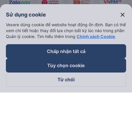
close
Sử dụng cookie
Vexere dùng cookie để website hoạt động ổn định. Bạn có thể
xem chi tiết hoặc thay đổi lựa chọn bất kỳ lúc nào trong phần
Quản lý cookie. Tìm hiểu thêm trong
Chính sách Cookie
.
Chấp nhận tất cả
Tùy chọn cookie
Từ chối
Theo dõi chúng tôi trên
Facebook
Tiktok
Youtube
Công ty TNHH Thương Mại Dịch Vụ Vexere