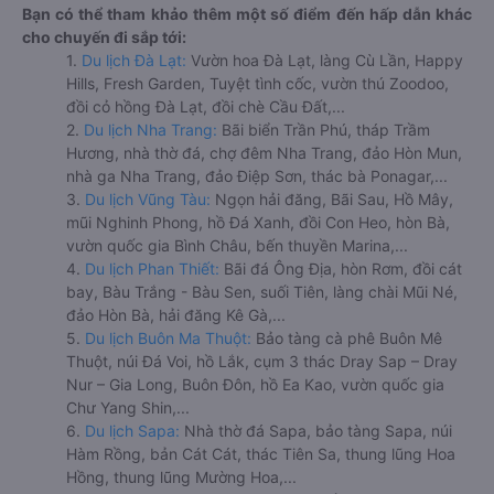
Bạn có thể tham khảo thêm một số điểm đến hấp dẫn khác
cho chuyến đi sắp tới:
1.
Du lịch Đà Lạt:
Vườn hoa Đà Lạt, làng Cù Lần, Happy
Hills, Fresh Garden, Tuyệt tình cốc, vườn thú Zoodoo,
đồi cỏ hồng Đà Lạt, đồi chè Cầu Đất,...
2.
Du lịch Nha Trang:
Bãi biển Trần Phú, tháp Trầm
Hương, nhà thờ đá, chợ đêm Nha Trang, đảo Hòn Mun,
nhà ga Nha Trang, đảo Điệp Sơn, thác bà Ponagar,...
3.
Du lịch Vũng Tàu:
Ngọn hải đăng, Bãi Sau, Hồ Mây,
mũi Nghinh Phong, hồ Đá Xanh, đồi Con Heo, hòn Bà,
vườn quốc gia Bình Châu, bến thuyền Marina,...
4.
Du lịch Phan Thiết:
Bãi đá Ông Địa, hòn Rơm, đồi cát
bay, Bàu Trắng - Bàu Sen, suối Tiên, làng chài Mũi Né,
đảo Hòn Bà, hải đăng Kê Gà,...
5.
Du lịch Buôn Ma Thuột:
Bảo tàng cà phê Buôn Mê
Thuột, núi Đá Voi, hồ Lắk, cụm 3 thác Dray Sap – Dray
Nur – Gia Long, Buôn Đôn, hồ Ea Kao, vườn quốc gia
Chư Yang Shin,...
6.
Du lịch Sapa:
Nhà thờ đá Sapa, bảo tàng Sapa, núi
Hàm Rồng, bản Cát Cát, thác Tiên Sa, thung lũng Hoa
Hồng, thung lũng Mường Hoa,...