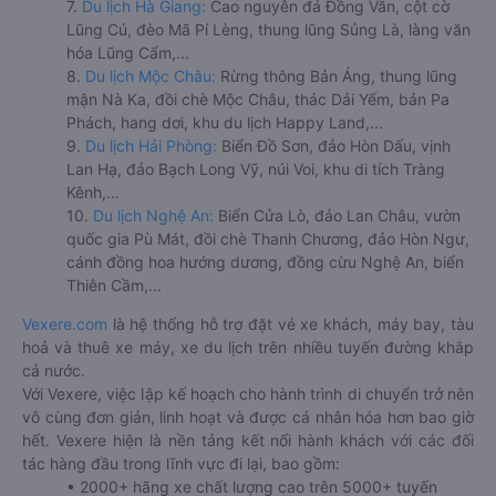
7.
Du lịch Hà Giang:
Cao nguyên đá Đồng Văn, cột cờ
Lũng Cú, đèo Mã Pí Lèng, thung lũng Sủng Là, làng văn
hóa Lũng Cẩm,...
8.
Du lịch Mộc Châu:
Rừng thông Bản Áng, thung lũng
mận Nà Ka, đồi chè Mộc Châu, thác Dải Yếm, bản Pa
Phách, hang dơi, khu du lịch Happy Land,...
9.
Du lịch Hải Phòng:
Biển Đồ Sơn, đảo Hòn Dấu, vịnh
Lan Hạ, đảo Bạch Long Vỹ, núi Voi, khu di tích Tràng
Kênh,...
10.
Du lịch Nghệ An:
Biển Cửa Lò, đảo Lan Châu, vườn
quốc gia Pù Mát, đồi chè Thanh Chương, đảo Hòn Ngư,
cánh đồng hoa hướng dương, đồng cừu Nghệ An, biển
Thiên Cầm,...
Vexere.com
là hệ thống hỗ trợ đặt vé xe khách, máy bay, tàu
hoả và thuê xe máy, xe du lịch trên nhiều tuyến đường khắp
cả nước.
Với Vexere, việc lập kế hoạch cho hành trình di chuyển trở nên
vô cùng đơn giản, linh hoạt và được cá nhân hóa hơn bao giờ
hết. Vexere hiện là nền tảng kết nối hành khách với các đối
tác hàng đầu trong lĩnh vực đi lại, bao gồm:
• 2000+ hãng xe chất lượng cao trên 5000+ tuyến