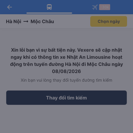
arrow_back
Tải app Vexere ngay!
Tải app Vexere
-30k
Mở app
Mở app
Nhận ưu đãi thành viên độc
-30k/ghế khi đặt vé máy bay qua
quyền
app
Hà Nội
Mộc Châu
Chọn ngày
Xin lỗi bạn vì sự bất tiện này. Vexere sẽ cập nhật
ngay khi có thông tin xe Nhật An Limousine hoạt
động trên tuyến đường Hà Nội đi Mộc Châu ngày
08/08/2026
Xin bạn vui lòng thay đổi tuyến đường tìm kiếm
Thay đổi tìm kiếm