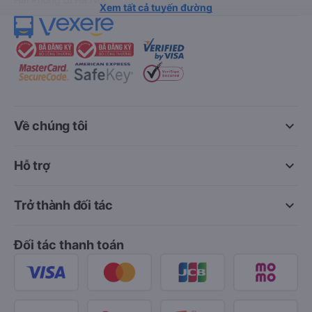
Xem tất cả tuyến đường
keyboard_arrow_down
Về chúng tôi
keyboard_arrow_down
Hỗ trợ
keyboard_arrow_down
Trở thành đối tác
Đối tác thanh toán