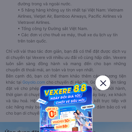
đường trong và ngoài nước.
• 5 hãng hàng không uy tín nhất tại Việt Nam: Vietnam
Airlines, Vietjet Air, Bamboo Airways, Pacific Airlines và
Vietravel Airlines.
• Tổng công ty Đường sắt Việt Nam.
• Các đơn vị cho thuê xe máy, thuê xe du lịch uy tín
trên toàn quốc.
Chỉ với vài thao tác đơn giản, bạn đã có thể đặt được dịch vụ
di chuyển tại Vexere với nhiều ưu đãi vô cùng hấp dẫn. Vexere
luôn sẵn sàng đồng hành và mang đến cho bạn những
chuyến đi thoải mái, an toàn và trọn vẹn nhất.
Bên cạnh đó, bạn có thể tham khảo thêm các phương tiện
khác tại
Goyolo.com
cho chuyến đi sắp tới. Goyolo là nền tảng
đặt vé cho phép người dùng so sánh giá cả, giờ khởi hành,
thời gian di chuyển của nhiều phương tiện máy bay, xe khách
và tàu hoả. Hệ thống của Goyolo được liên kết trực tiếp với
các hãng máy bay, xe khách và tàu hoả, luôn đảm bảo có vé
cho bạn di chuyển.