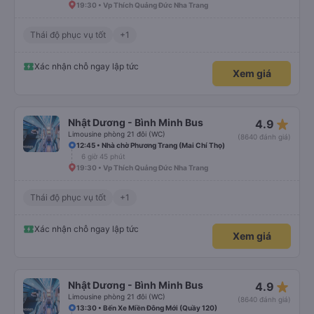
19:30 • Vp Thích Quảng Đức Nha Trang
Thái độ phục vụ tốt
+1
Xác nhận chỗ ngay lập tức
Xem giá
star_rate
Nhật Dương - Bình Minh Bus
4.9
Limousine phòng 21 đôi (WC)
(8640 đánh giá)
12:45 • Nhà chờ Phương Trang (Mai Chí Thọ)
6 giờ 45 phút
19:30 • Vp Thích Quảng Đức Nha Trang
Thái độ phục vụ tốt
+1
Xác nhận chỗ ngay lập tức
Xem giá
star_rate
Nhật Dương - Bình Minh Bus
4.9
Limousine phòng 21 đôi (WC)
(8640 đánh giá)
13:30 • Bến Xe Miền Đông Mới (Quầy 120)