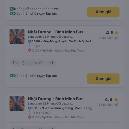
Không cần thanh toán trước
Xem giá
Xác nhận chỗ ngay lập tức
Nhật Dương - Bình Minh Bus
4.9
Limousine 22 Phòng Đôi Luxury (WC)
(8640 đánh giá)
05:00 • Văn phòng Nguyễn Cư Trinh Quận 1
7 giờ
12:00 • Vp Thích Quảng Đức Nha Trang
Thái độ phục vụ tốt
+1
Xác nhận chỗ ngay lập tức
Xem giá
star_rate
Nhật Dương - Bình Minh Bus
4.9
Limousine 22 Phòng Đôi Luxury (WC)
(8640 đánh giá)
05:15 • Nhà chờ Phương Trang (Mai Chí Thọ)
6 giờ 45 phút
12:00 • Vp Thích Quảng Đức Nha Trang