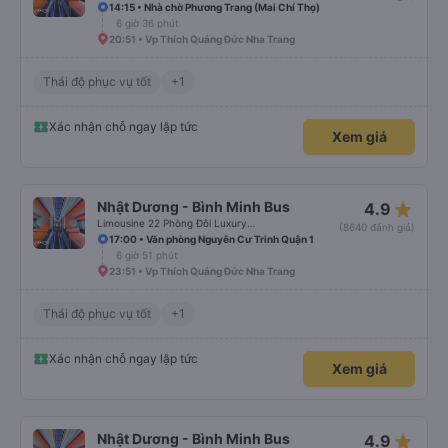
14:15 • Nhà chờ Phương Trang (Mai Chí Thọ)
6 giờ 36 phút
20:51 • Vp Thích Quảng Đức Nha Trang
Thái độ phục vụ tốt
+1
Xác nhận chỗ ngay lập tức
Xem giá
star_rate
Nhật Dương - Bình Minh Bus
4.9
Limousine 22 Phòng Đôi Luxury (WC)
(8640 đánh giá)
17:00 • Văn phòng Nguyễn Cư Trinh Quận 1
6 giờ 51 phút
23:51 • Vp Thích Quảng Đức Nha Trang
Thái độ phục vụ tốt
+1
Xác nhận chỗ ngay lập tức
Xem giá
star_rate
Nhật Dương - Bình Minh Bus
4.9