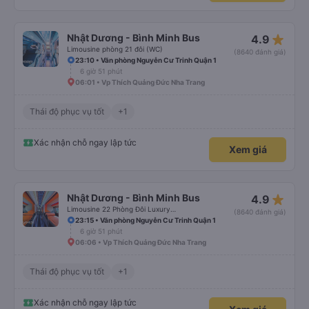
star_rate
Nhật Dương - Bình Minh Bus
4.9
Limousine phòng 21 đôi (WC)
(8640 đánh giá)
23:10 • Văn phòng Nguyễn Cư Trinh Quận 1
6 giờ 51 phút
06:01 • Vp Thích Quảng Đức Nha Trang
Thái độ phục vụ tốt
+1
Xác nhận chỗ ngay lập tức
Xem giá
star_rate
Nhật Dương - Bình Minh Bus
4.9
Limousine 22 Phòng Đôi Luxury (WC)
(8640 đánh giá)
23:15 • Văn phòng Nguyễn Cư Trinh Quận 1
6 giờ 51 phút
06:06 • Vp Thích Quảng Đức Nha Trang
Thái độ phục vụ tốt
+1
Xác nhận chỗ ngay lập tức