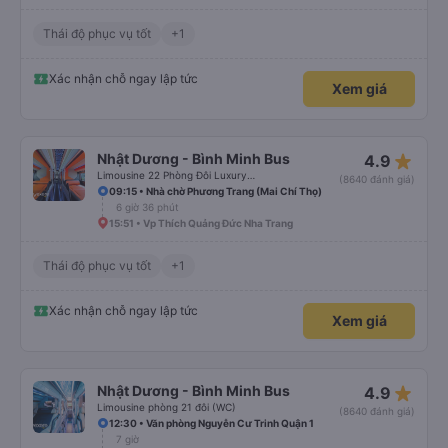
Thái độ phục vụ tốt
+1
Xác nhận chỗ ngay lập tức
Xem giá
star_rate
Nhật Dương - Bình Minh Bus
4.9
Limousine 22 Phòng Đôi Luxury (WC)
(8640 đánh giá)
09:15 • Nhà chờ Phương Trang (Mai Chí Thọ)
6 giờ 36 phút
15:51 • Vp Thích Quảng Đức Nha Trang
Thái độ phục vụ tốt
+1
Xác nhận chỗ ngay lập tức
Xem giá
star_rate
Nhật Dương - Bình Minh Bus
4.9
Limousine phòng 21 đôi (WC)
(8640 đánh giá)
12:30 • Văn phòng Nguyễn Cư Trinh Quận 1
7 giờ