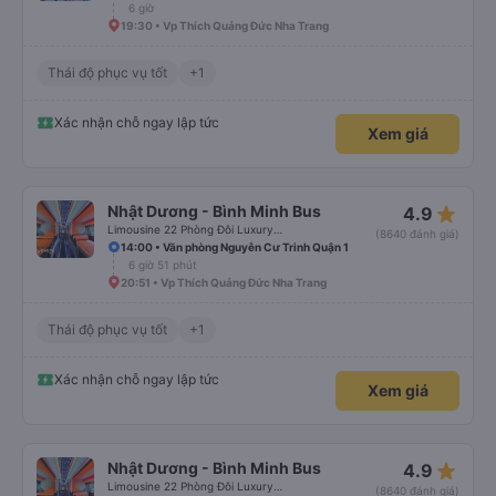
6 giờ
19:30 • Vp Thích Quảng Đức Nha Trang
Thái độ phục vụ tốt
+1
Xác nhận chỗ ngay lập tức
Xem giá
star_rate
Nhật Dương - Bình Minh Bus
4.9
Limousine 22 Phòng Đôi Luxury (WC)
(8640 đánh giá)
14:00 • Văn phòng Nguyễn Cư Trinh Quận 1
6 giờ 51 phút
20:51 • Vp Thích Quảng Đức Nha Trang
Thái độ phục vụ tốt
+1
Xác nhận chỗ ngay lập tức
Xem giá
star_rate
Nhật Dương - Bình Minh Bus
4.9
Limousine 22 Phòng Đôi Luxury (WC)
(8640 đánh giá)