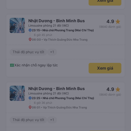
Xem giá
star_rate
Nhật Dương - Bình Minh Bus
4.9
Limousine phòng 21 đôi (WC)
(8640 đánh giá)
23:15 • Nhà chờ Phương Trang (Mai Chí Thọ)
6 giờ 45 phút
06:00 • Vp Thích Quảng Đức Nha Trang
Thái độ phục vụ tốt
+1
Xác nhận chỗ ngay lập tức
Xem giá
star_rate
Nhật Dương - Bình Minh Bus
4.9
Limousine phòng 21 đôi (WC)
(8640 đánh giá)
23:25 • Nhà chờ Phương Trang (Mai Chí Thọ)
6 giờ 36 phút
06:01 • Vp Thích Quảng Đức Nha Trang
Thái độ phục vụ tốt
+1