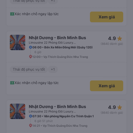
Thái độ phục vụ tốt
+1
Xác nhận chỗ ngay lập tức
Xem giá
star_rate
Nhật Dương - Bình Minh Bus
4.9
Limousine 22 Phòng Đôi Luxury (WC)
(8640 đánh giá)
06:00 • Bến Xe Miền Đông Mới (Quầy 120)
6 giờ
12:00 • Vp Thích Quảng Đức Nha Trang
Thái độ phục vụ tốt
+1
Xác nhận chỗ ngay lập tức
Xem giá
star_rate
Nhật Dương - Bình Minh Bus
4.9
Limousine 22 Phòng Đôi Luxury (WC)
(8640 đánh giá)
07:30 • Văn phòng Nguyễn Cư Trinh Quận 1
6 giờ 51 phút
14:21 • Vp Thích Quảng Đức Nha Trang