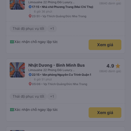
Limousine 22 Phòng Đôi Luxury (WC)
(8640 đánh giá)
17:15 • Nhà chờ Phương Trang (Mai Chí Thọ)
6 giờ 36 phút
23:51 • Vp Thích Quảng Đức Nha Trang
Thái độ phục vụ tốt
+1
Xác nhận chỗ ngay lập tức
Xem giá
star_rate
Nhật Dương - Bình Minh Bus
4.9
Limousine 22 Phòng Đôi Luxury (WC)
(8640 đánh giá)
22:15 • Văn phòng Nguyễn Cư Trinh Quận 1
6 giờ 51 phút
05:06 • Vp Thích Quảng Đức Nha Trang
Thái độ phục vụ tốt
+1
Xác nhận chỗ ngay lập tức
Xem giá