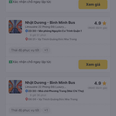
Xác nhận chỗ ngay lập tức
Xem giá
star_rate
Nhật Dương - Bình Minh Bus
4.9
Limousine 22 Phòng Đôi Luxury (WC)
(8640 đánh giá)
23:30 • Văn phòng Nguyễn Cư Trinh Quận 1
6 giờ 51 phút
06:21 • Vp Thích Quảng Đức Nha Trang
Thái độ phục vụ tốt
+1
Xác nhận chỗ ngay lập tức
Xem giá
star_rate
Nhật Dương - Bình Minh Bus
4.9
Limousine 22 Phòng Đôi Luxury (WC)
(8640 đánh giá)
23:30 • Nhà chờ Phương Trang (Mai Chí Thọ)
6 giờ 36 phút
06:06 • Vp Thích Quảng Đức Nha Trang
Thái độ phục vụ tốt
+1