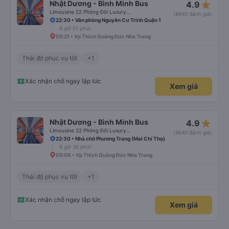
star_rate
Nhật Dương - Bình Minh Bus
4.9
Limousine 22 Phòng Đôi Luxury (WC)
(8640 đánh giá)
22:30 • Văn phòng Nguyễn Cư Trinh Quận 1
6 giờ 51 phút
05:21 • Vp Thích Quảng Đức Nha Trang
Thái độ phục vụ tốt
+1
Xác nhận chỗ ngay lập tức
Xem giá
star_rate
Nhật Dương - Bình Minh Bus
4.9
Limousine 22 Phòng Đôi Luxury (WC)
(8640 đánh giá)
22:30 • Nhà chờ Phương Trang (Mai Chí Thọ)
6 giờ 36 phút
05:06 • Vp Thích Quảng Đức Nha Trang
Thái độ phục vụ tốt
+1
Xác nhận chỗ ngay lập tức
Xem giá