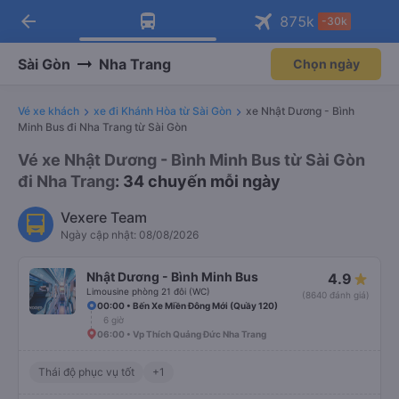
arrow_back
Tải app Vexere ngay!
Tải app Vexere
875
k
-30k
Mở app
Mở app
Nhận ưu đãi thành viên độc
-30k/ghế khi đặt vé máy bay qua
quyền
app
Sài Gòn
Nha Trang
Chọn ngày
Vé xe khách
xe đi Khánh Hòa từ Sài Gòn
xe Nhật Dương - Bình
Minh Bus đi Nha Trang từ Sài Gòn
Vé xe Nhật Dương - Bình Minh Bus từ Sài Gòn
đi Nha Trang
: 34 chuyến mỗi ngày
Vexere Team
Ngày cập nhật: 08/08/2026
Nhật Dương - Bình Minh Bus
4.9
Limousine phòng 21 đôi (WC)
(8640 đánh giá)
00:00 • Bến Xe Miền Đông Mới (Quầy 120)
6 giờ
06:00 • Vp Thích Quảng Đức Nha Trang
Thái độ phục vụ tốt
+1