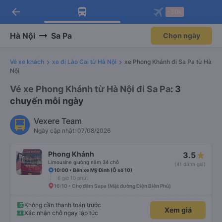
arrow_back
Tải app Vexere ngay!
Tải app Vexere
-30k
Mở app
Mở app
Nhận ưu đãi thành viên độc
-30k/ghế khi đặt vé máy bay qua
quyền
app
Hà Nội
Sa Pa
Chọn ngày
Vé xe khách
xe đi Lào Cai từ Hà Nội
xe Phong Khánh đi Sa Pa từ Hà
Nội
Vé xe Phong Khánh từ Hà Nội đi Sa Pa
: 3
chuyến mỗi ngày
Vexere Team
Ngày cập nhật: 07/08/2026
Phong Khánh
3.5
Limousine giường nằm 34 chỗ
(41 đánh giá)
10:00 • Bến xe Mỹ Đình (Ô số 10)
6 giờ 10 phút
16:10 • Chợ đêm Sapa (Mặt đường Điện Biên Phủ)
Không cần thanh toán trước
Xem giá
Xác nhận chỗ ngay lập tức