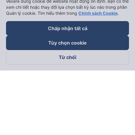
Vexere dùng cookie để website hoạt động ổn định. Bạn có thể
xem chi tiết hoặc thay đổi lựa chọn bất kỳ lúc nào trong phần
Quản lý cookie. Tìm hiểu thêm trong
Chính sách Cookie
.
Chấp nhận tất cả
Tùy chọn cookie
Từ chối
Theo dõi chúng tôi trên
Facebook
Tiktok
Youtube
Công ty TNHH Thương Mại Dịch Vụ Vexere
Địa chỉ đăng ký kinh doanh: 8C Chữ Đồng Tử, Phường Tân
Sơn Nhất, TP. Hồ Chí Minh, Việt Nam
Địa chỉ
:
Lầu 2, toà nhà H3 Circo Hoàng Diệu, 384 Hoàng Diệu,
Phường Khánh Hội, TP Hồ Chí Minh, Việt Nam
Tầng 3, toà nhà 101 Láng Hạ, 101 Láng Hạ, Phường Láng, TP.