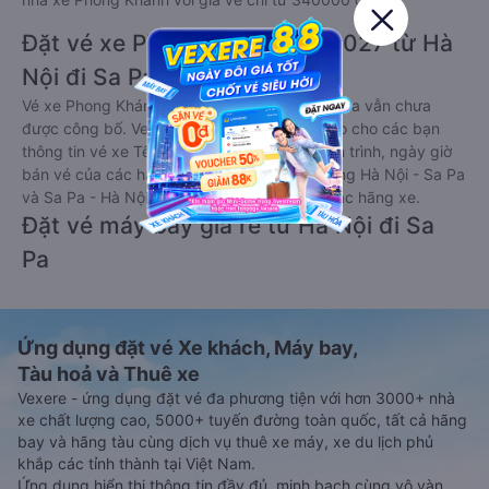
Đặt vé xe Phong Khánh Tết 2027 từ Hà
Nội đi Sa Pa
Vé xe Phong Khánh tết 2027 từ Hà Nội đi Sa Pa vẫn chưa
được công bố. Vexere.com sẽ sớm thông báo cho các bạn
thông tin vé xe Tết 2027 bao gồm giá vé, lịch trình, ngày giờ
bán vé của các hãng xe khách đi tuyến đường Hà Nội - Sa Pa
và Sa Pa - Hà Nội ngay khi có thông tin từ các hãng xe.
Đặt vé máy bay giá rẻ từ Hà Nội đi Sa
Pa
Ứng dụng đặt vé Xe khách, Máy bay,
Tàu hoả và Thuê xe
Vexere - ứng dụng đặt vé đa phương tiện với hơn 3000+ nhà
xe chất lượng cao, 5000+ tuyến đường toàn quốc, tất cả hãng
bay và hãng tàu cùng dịch vụ thuê xe máy, xe du lịch phủ
khắp các tỉnh thành tại Việt Nam.
Ứng dụng hiển thị thông tin đầy đủ, minh bạch cùng vô vàn