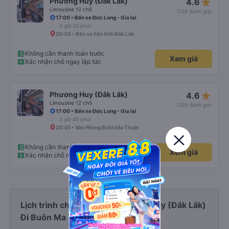
star_rate
Phương Huy (Đắk Lắk)
4.6
Limousine 12 chỗ
(129 đánh giá)
17:00 • Bến xe Đức Long - Gia lai
3 giờ 30 phút
20:30 • Bến xe liên tỉnh Đắk Lắk
Không cần thanh toán trước
Xem giá
Xác nhận chỗ ngay lập tức
star_rate
Phương Huy (Đắk Lắk)
4.6
Limousine 12 chỗ
(129 đánh giá)
17:00 • Bến xe Đức Long - Gia lai
3 giờ 45 phút
20:45 • Văn Phòng Buôn Ma Thuột
Không cần thanh toán trước
Xem giá
Xác nhận chỗ ngay lập tức
Lịch trình chi tiết các xe Phương Huy (Đắk Lắk)
Đi Buôn Ma Thuột từ Gia Lai