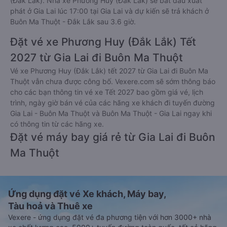
(Đắk Lắk). Nhà xe Phương Huy (Đắk Lắk) sẽ bắt đầu xuất
phát ở Gia Lai lúc 17:00 tại Gia Lai và dự kiến sẽ trả khách ở
Buôn Ma Thuột - Đắk Lắk sau 3.6 giờ.
Đặt vé xe Phương Huy (Đắk Lắk) Tết
2027 từ Gia Lai đi Buôn Ma Thuột
Vé xe Phương Huy (Đắk Lắk) tết 2027 từ Gia Lai đi Buôn Ma
Thuột vẫn chưa được công bố. Vexere.com sẽ sớm thông báo
cho các bạn thông tin vé xe Tết 2027 bao gồm giá vé, lịch
trình, ngày giờ bán vé của các hãng xe khách đi tuyến đường
Gia Lai - Buôn Ma Thuột và Buôn Ma Thuột - Gia Lai ngay khi
có thông tin từ các hãng xe.
Đặt vé máy bay giá rẻ từ Gia Lai đi Buôn
Ma Thuột
Ứng dụng đặt vé Xe khách, Máy bay,
Tàu hoả và Thuê xe
Vexere - ứng dụng đặt vé đa phương tiện với hơn 3000+ nhà