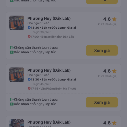
Xác nhận chỗ ngay lập tức
star_rate
Phương Huy (Đắk Lắk)
4.6
Ghế ngồi 18 chỗ
(129 đánh giá)
13:30 • Bến xe Đức Long - Gia lai
3 giờ 30 phút
17:00 • Bến xe liên tỉnh Đắk Lắk
Không cần thanh toán trước
Xem giá
Xác nhận chỗ ngay lập tức
star_rate
Phương Huy (Đắk Lắk)
4.6
Ghế ngồi 18 chỗ
(129 đánh giá)
13:30 • Bến xe Đức Long - Gia lai
3 giờ 45 phút
17:15 • Văn Phòng Buôn Ma Thuột
Không cần thanh toán trước
Xem giá
Xác nhận chỗ ngay lập tức
star_rate
Phương Huy (Đắk Lắk)
4.6
Limousine 12 chỗ