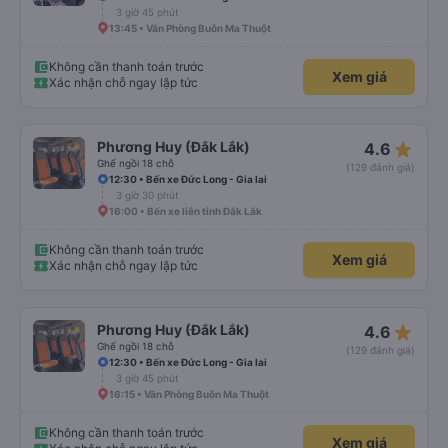
3 giờ 45 phút
13:45 • Văn Phòng Buôn Ma Thuột
Không cần thanh toán trước
Xem giá
Xác nhận chỗ ngay lập tức
star_rate
Phương Huy (Đắk Lắk)
4.6
Ghế ngồi 18 chỗ
(129 đánh giá)
12:30 • Bến xe Đức Long - Gia lai
3 giờ 30 phút
16:00 • Bến xe liên tỉnh Đắk Lắk
Không cần thanh toán trước
Xem giá
Xác nhận chỗ ngay lập tức
star_rate
Phương Huy (Đắk Lắk)
4.6
Ghế ngồi 18 chỗ
(129 đánh giá)
12:30 • Bến xe Đức Long - Gia lai
3 giờ 45 phút
16:15 • Văn Phòng Buôn Ma Thuột
Không cần thanh toán trước
Xem giá