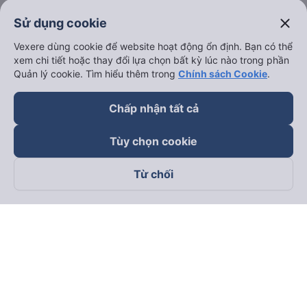
close
Sử dụng cookie
Vexere dùng cookie để website hoạt động ổn định. Bạn có thể
xem chi tiết hoặc thay đổi lựa chọn bất kỳ lúc nào trong phần
Quản lý cookie. Tìm hiểu thêm trong
Chính sách Cookie
.
Chấp nhận tất cả
Tùy chọn cookie
Từ chối
Theo dõi chúng tôi trên
Facebook
Tiktok
Youtube
Công ty TNHH Thương Mại Dịch Vụ Vexere
Địa chỉ đăng ký kinh doanh: 8C Chữ Đồng Tử, Phường Tân
Sơn Nhất, TP. Hồ Chí Minh, Việt Nam