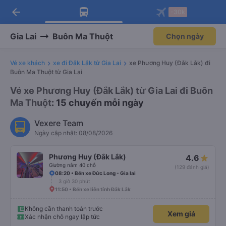
arrow_back
Tải app Vexere ngay!
Tải app Vexere
-30k
Mở app
Mở app
Nhận ưu đãi thành viên độc
-30k/ghế khi đặt vé máy bay qua
quyền
app
Gia Lai
Buôn Ma Thuột
Chọn ngày
Vé xe khách
xe đi Đắk Lắk từ Gia Lai
xe Phương Huy (Đắk Lắk) đi
Buôn Ma Thuột từ Gia Lai
Vé xe Phương Huy (Đắk Lắk) từ Gia Lai đi Buôn
Ma Thuột
: 15 chuyến mỗi ngày
Vexere Team
Ngày cập nhật: 08/08/2026
Phương Huy (Đắk Lắk)
4.6
Giường nằm 40 chỗ
(129 đánh giá)
08:20 • Bến xe Đức Long - Gia lai
3 giờ 30 phút
11:50 • Bến xe liên tỉnh Đắk Lắk
Không cần thanh toán trước
Xem giá
Xác nhận chỗ ngay lập tức