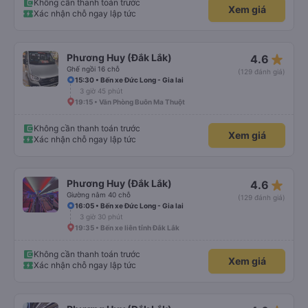
Không cần thanh toán trước
Xem giá
Xác nhận chỗ ngay lập tức
star_rate
Phương Huy (Đắk Lắk)
4.6
Ghế ngồi 16 chỗ
(129 đánh giá)
15:30 • Bến xe Đức Long - Gia lai
3 giờ 45 phút
19:15 • Văn Phòng Buôn Ma Thuột
Không cần thanh toán trước
Xem giá
Xác nhận chỗ ngay lập tức
star_rate
Phương Huy (Đắk Lắk)
4.6
Giường nằm 40 chỗ
(129 đánh giá)
16:05 • Bến xe Đức Long - Gia lai
3 giờ 30 phút
19:35 • Bến xe liên tỉnh Đắk Lắk
Không cần thanh toán trước
Xem giá
Xác nhận chỗ ngay lập tức