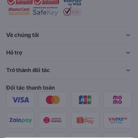
keyboard_arrow_down
Về chúng tôi
keyboard_arrow_down
Hỗ trợ
keyboard_arrow_down
Trở thành đối tác
Đối tác thanh toán