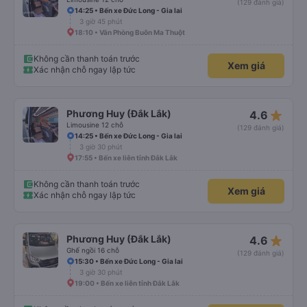
(129 đánh giá)
14:25 • Bến xe Đức Long - Gia lai
3 giờ 45 phút
18:10 • Văn Phòng Buôn Ma Thuột
Không cần thanh toán trước
Xem giá
Xác nhận chỗ ngay lập tức
star_rate
Phương Huy (Đắk Lắk)
4.6
Limousine 12 chỗ
(129 đánh giá)
14:25 • Bến xe Đức Long - Gia lai
3 giờ 30 phút
17:55 • Bến xe liên tỉnh Đắk Lắk
Không cần thanh toán trước
Xem giá
Xác nhận chỗ ngay lập tức
star_rate
Phương Huy (Đắk Lắk)
4.6
Ghế ngồi 16 chỗ
(129 đánh giá)
15:30 • Bến xe Đức Long - Gia lai
3 giờ 30 phút
19:00 • Bến xe liên tỉnh Đắk Lắk