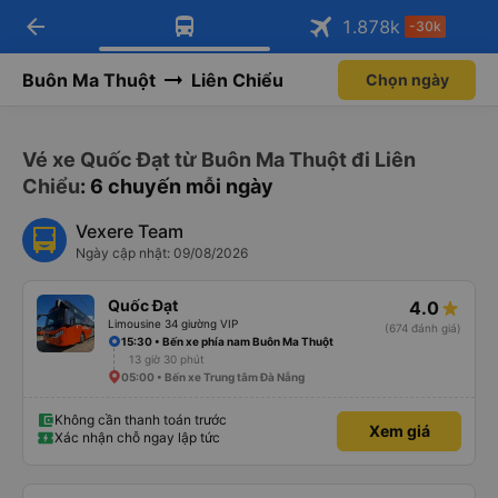
arrow_back
Tải app Vexere ngay!
Tải app Vexere
1.878
k
-30k
Mở app
Mở app
Nhận ưu đãi thành viên độc
-30k/ghế khi đặt vé máy bay qua
quyền
app
Buôn Ma Thuột
Liên Chiểu
Chọn ngày
Vé xe Quốc Đạt từ Buôn Ma Thuột đi Liên
Chiểu
: 6 chuyến mỗi ngày
Vexere Team
Ngày cập nhật: 09/08/2026
Quốc Đạt
4.0
Limousine 34 giường VIP
(674 đánh giá)
15:30 • Bến xe phía nam Buôn Ma Thuột
13 giờ 30 phút
05:00 • Bến xe Trung tâm Đà Nẵng
Không cần thanh toán trước
Xem giá
Xác nhận chỗ ngay lập tức