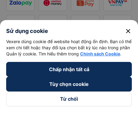
close
Sử dụng cookie
Vexere dùng cookie để website hoạt động ổn định. Bạn có thể
xem chi tiết hoặc thay đổi lựa chọn bất kỳ lúc nào trong phần
Quản lý cookie. Tìm hiểu thêm trong
Chính sách Cookie
.
Chấp nhận tất cả
Tùy chọn cookie
Từ chối
Theo dõi chúng tôi trên
Facebook
Tiktok
Youtube
Công ty TNHH Thương Mại Dịch Vụ Vexere