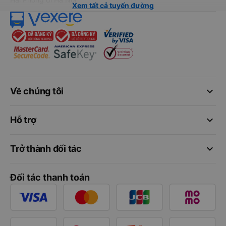
Xem tất cả tuyến đường
keyboard_arrow_down
Về chúng tôi
keyboard_arrow_down
Hỗ trợ
keyboard_arrow_down
Trở thành đối tác
Đối tác thanh toán