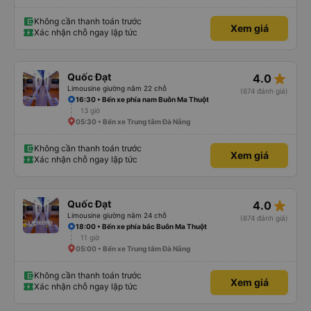
Không cần thanh toán trước
Xem giá
Xác nhận chỗ ngay lập tức
star_rate
Quốc Đạt
4.0
Limousine giường nằm 22 chỗ
(674 đánh giá)
16:30 • Bến xe phía nam Buôn Ma Thuột
13 giờ
05:30 • Bến xe Trung tâm Đà Nẵng
Không cần thanh toán trước
Xem giá
Xác nhận chỗ ngay lập tức
star_rate
Quốc Đạt
4.0
Limousine giường nằm 24 chỗ
(674 đánh giá)
18:00 • Bến xe phía bắc Buôn Ma Thuột
11 giờ
05:00 • Bến xe Trung tâm Đà Nẵng
Không cần thanh toán trước
Xem giá
Xác nhận chỗ ngay lập tức