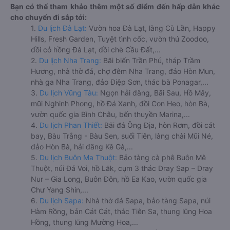
Bạn có thể tham khảo thêm một số điểm đến hấp dẫn khác
cho chuyến đi sắp tới:
1.
Du lịch Đà Lạt:
Vườn hoa Đà Lạt, làng Cù Lần, Happy
Hills, Fresh Garden, Tuyệt tình cốc, vườn thú Zoodoo,
đồi cỏ hồng Đà Lạt, đồi chè Cầu Đất,...
2.
Du lịch Nha Trang:
Bãi biển Trần Phú, tháp Trầm
Hương, nhà thờ đá, chợ đêm Nha Trang, đảo Hòn Mun,
nhà ga Nha Trang, đảo Điệp Sơn, thác bà Ponagar,...
3.
Du lịch Vũng Tàu:
Ngọn hải đăng, Bãi Sau, Hồ Mây,
mũi Nghinh Phong, hồ Đá Xanh, đồi Con Heo, hòn Bà,
vườn quốc gia Bình Châu, bến thuyền Marina,...
4.
Du lịch Phan Thiết:
Bãi đá Ông Địa, hòn Rơm, đồi cát
bay, Bàu Trắng - Bàu Sen, suối Tiên, làng chài Mũi Né,
đảo Hòn Bà, hải đăng Kê Gà,...
5.
Du lịch Buôn Ma Thuột:
Bảo tàng cà phê Buôn Mê
Thuột, núi Đá Voi, hồ Lắk, cụm 3 thác Dray Sap – Dray
Nur – Gia Long, Buôn Đôn, hồ Ea Kao, vườn quốc gia
Chư Yang Shin,...
6.
Du lịch Sapa:
Nhà thờ đá Sapa, bảo tàng Sapa, núi
Hàm Rồng, bản Cát Cát, thác Tiên Sa, thung lũng Hoa
Hồng, thung lũng Mường Hoa,...