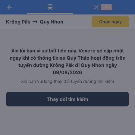
arrow_back
Tải app Vexere ngay!
Tải app Vexere
-30k
Mở app
Mở app
Nhận ưu đãi thành viên độc
-30k/ghế khi đặt vé máy bay qua
quyền
app
Krông Pắk
Quy Nhơn
Chọn ngày
Xin lỗi bạn vì sự bất tiện này. Vexere sẽ cập nhật
ngay khi có thông tin xe Quý Thảo hoạt động trên
tuyến đường Krông Pắk đi Quy Nhơn ngày
09/08/2026
Xin bạn vui lòng thay đổi tuyến đường tìm kiếm
Thay đổi tìm kiếm