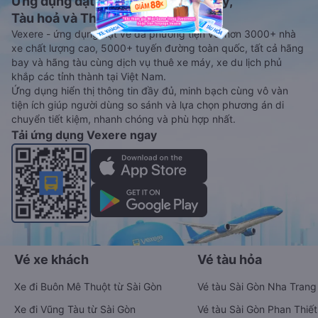
Ứng dụng đặt vé Xe khách, Máy bay,
Tàu hoả và Thuê xe
Vexere - ứng dụng đặt vé đa phương tiện với hơn 3000+ nhà
xe chất lượng cao, 5000+ tuyến đường toàn quốc, tất cả hãng
bay và hãng tàu cùng dịch vụ thuê xe máy, xe du lịch phủ
khắp các tỉnh thành tại Việt Nam.
Ứng dụng hiển thị thông tin đầy đủ, minh bạch cùng vô vàn
tiện ích giúp người dùng so sánh và lựa chọn phương án di
chuyển tiết kiệm, nhanh chóng và phù hợp nhất.
Tải ứng dụng Vexere ngay
Vé xe khách
Vé tàu hỏa
Xe đi Buôn Mê Thuột từ Sài Gòn
Vé tàu Sài Gòn Nha Trang
Xe đi Vũng Tàu từ Sài Gòn
Vé tàu Sài Gòn Phan Thiết