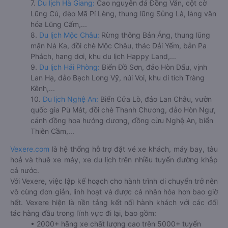
7.
Du lịch Hà Giang:
Cao nguyên đá Đồng Văn, cột cờ
Lũng Cú, đèo Mã Pí Lèng, thung lũng Sủng Là, làng văn
hóa Lũng Cẩm,...
8.
Du lịch Mộc Châu:
Rừng thông Bản Áng, thung lũng
mận Nà Ka, đồi chè Mộc Châu, thác Dải Yếm, bản Pa
Phách, hang dơi, khu du lịch Happy Land,...
9.
Du lịch Hải Phòng:
Biển Đồ Sơn, đảo Hòn Dấu, vịnh
Lan Hạ, đảo Bạch Long Vỹ, núi Voi, khu di tích Tràng
Kênh,...
10.
Du lịch Nghệ An:
Biển Cửa Lò, đảo Lan Châu, vườn
quốc gia Pù Mát, đồi chè Thanh Chương, đảo Hòn Ngư,
cánh đồng hoa hướng dương, đồng cừu Nghệ An, biển
Thiên Cầm,...
Vexere.com
là hệ thống hỗ trợ đặt vé xe khách, máy bay, tàu
hoả và thuê xe máy, xe du lịch trên nhiều tuyến đường khắp
cả nước.
Với Vexere, việc lập kế hoạch cho hành trình di chuyển trở nên
vô cùng đơn giản, linh hoạt và được cá nhân hóa hơn bao giờ
hết. Vexere hiện là nền tảng kết nối hành khách với các đối
tác hàng đầu trong lĩnh vực đi lại, bao gồm:
• 2000+ hãng xe chất lượng cao trên 5000+ tuyến