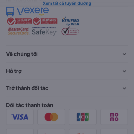
Xem tất cả tuyến đường
keyboard_arrow_down
Về chúng tôi
keyboard_arrow_down
Hỗ trợ
keyboard_arrow_down
Trở thành đối tác
Đối tác thanh toán