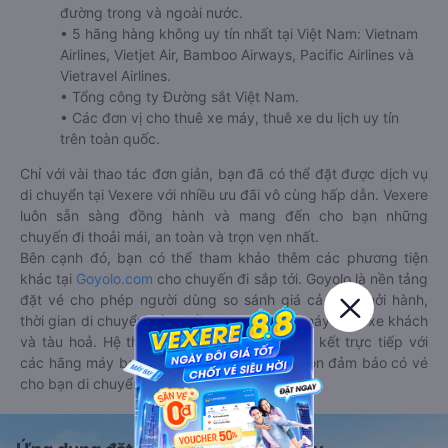
đường trong và ngoài nước.
• 5 hãng hàng không uy tín nhất tại Việt Nam: Vietnam
Airlines, Vietjet Air, Bamboo Airways, Pacific Airlines và
Vietravel Airlines.
• Tổng công ty Đường sắt Việt Nam.
• Các đơn vị cho thuê xe máy, thuê xe du lịch uy tín
trên toàn quốc.
Chỉ với vài thao tác đơn giản, bạn đã có thể đặt được dịch vụ
di chuyển tại Vexere với nhiều ưu đãi vô cùng hấp dẫn. Vexere
luôn sẵn sàng đồng hành và mang đến cho bạn những
chuyến đi thoải mái, an toàn và trọn vẹn nhất.
Bên cạnh đó, bạn có thể tham khảo thêm các phương tiện
khác tại
Goyolo.com
cho chuyến đi sắp tới. Goyolo là nền tảng
đặt vé cho phép người dùng so sánh giá cả, giờ khởi hành,
thời gian di chuyển của nhiều phương tiện máy bay, xe khách
và tàu hoả. Hệ thống của Goyolo được liên kết trực tiếp với
các hãng máy bay, xe khách và tàu hoả, luôn đảm bảo có vé
cho bạn di chuyển.