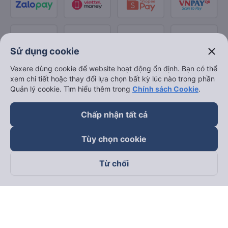
close
Sử dụng cookie
Vexere dùng cookie để website hoạt động ổn định. Bạn có thể
xem chi tiết hoặc thay đổi lựa chọn bất kỳ lúc nào trong phần
Quản lý cookie. Tìm hiểu thêm trong
Chính sách Cookie
.
Chấp nhận tất cả
Tùy chọn cookie
Từ chối
Theo dõi chúng tôi trên
Facebook
Tiktok
Youtube
Công ty TNHH Thương Mại Dịch Vụ Vexere