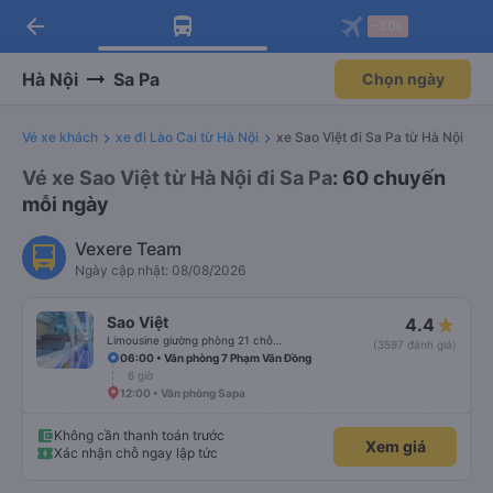
arrow_back
Tải app Vexere ngay!
Tải app Vexere
-30k
Mở app
Mở app
Nhận ưu đãi thành viên độc
-30k/ghế khi đặt vé máy bay qua
quyền
app
Hà Nội
Sa Pa
Chọn ngày
Vé xe khách
xe đi Lào Cai từ Hà Nội
xe Sao Việt đi Sa Pa từ Hà Nội
Vé xe Sao Việt từ Hà Nội đi Sa Pa
: 60 chuyến
mỗi ngày
Vexere Team
Ngày cập nhật: 08/08/2026
Sao Việt
4.4
Limousine giường phòng 21 chỗ (WC)
(3597 đánh giá)
06:00 • Văn phòng 7 Phạm Văn Đồng
6 giờ
12:00 • Văn phòng Sapa
Không cần thanh toán trước
Xem giá
Xác nhận chỗ ngay lập tức