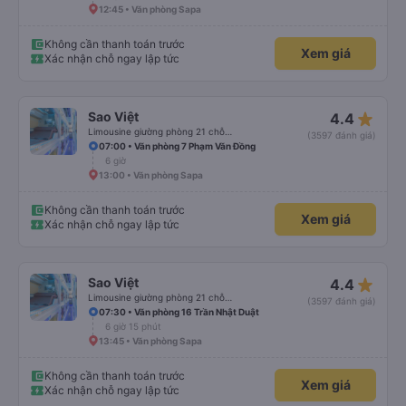
12:45 • Văn phòng Sapa
Không cần thanh toán trước
Xem giá
Xác nhận chỗ ngay lập tức
star_rate
Sao Việt
4.4
Limousine giường phòng 21 chỗ (WC)
(3597 đánh giá)
07:00 • Văn phòng 7 Phạm Văn Đồng
6 giờ
13:00 • Văn phòng Sapa
Không cần thanh toán trước
Xem giá
Xác nhận chỗ ngay lập tức
star_rate
Sao Việt
4.4
Limousine giường phòng 21 chỗ (WC)
(3597 đánh giá)
07:30 • Văn phòng 16 Trần Nhật Duật
6 giờ 15 phút
13:45 • Văn phòng Sapa
Không cần thanh toán trước
Xem giá
Xác nhận chỗ ngay lập tức