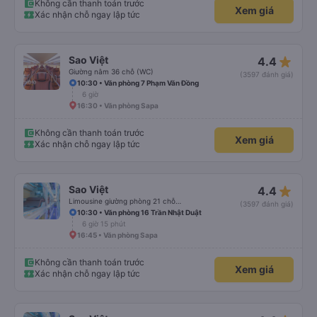
Không cần thanh toán trước
Xem giá
Xác nhận chỗ ngay lập tức
star_rate
Sao Việt
4.4
Giường nằm 36 chỗ (WC)
(3597 đánh giá)
10:30 • Văn phòng 7 Phạm Văn Đồng
6 giờ
16:30 • Văn phòng Sapa
Không cần thanh toán trước
Xem giá
Xác nhận chỗ ngay lập tức
star_rate
Sao Việt
4.4
Limousine giường phòng 21 chỗ (WC)
(3597 đánh giá)
10:30 • Văn phòng 16 Trần Nhật Duật
6 giờ 15 phút
16:45 • Văn phòng Sapa
Không cần thanh toán trước
Xem giá
Xác nhận chỗ ngay lập tức