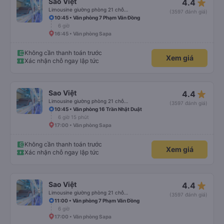
star_rate
Sao Việt
4.4
Limousine giường phòng 21 chỗ (WC)
(3597 đánh giá)
10:45 • Văn phòng 7 Phạm Văn Đồng
6 giờ
16:45 • Văn phòng Sapa
Không cần thanh toán trước
Xem giá
Xác nhận chỗ ngay lập tức
star_rate
Sao Việt
4.4
Limousine giường phòng 21 chỗ (WC)
(3597 đánh giá)
10:45 • Văn phòng 16 Trần Nhật Duật
6 giờ 15 phút
17:00 • Văn phòng Sapa
Không cần thanh toán trước
Xem giá
Xác nhận chỗ ngay lập tức
star_rate
Sao Việt
4.4
Limousine giường phòng 21 chỗ (WC)
(3597 đánh giá)
11:00 • Văn phòng 7 Phạm Văn Đồng
6 giờ
17:00 • Văn phòng Sapa