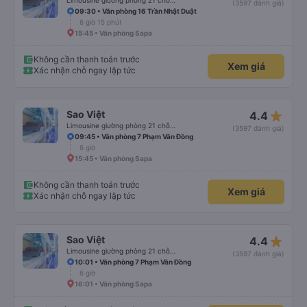
Limousine giường phòng 21 chỗ (WC)
(3597 đánh giá)
09:30 • Văn phòng 16 Trần Nhật Duật
6 giờ 15 phút
15:45 • Văn phòng Sapa
Không cần thanh toán trước
Xem giá
Xác nhận chỗ ngay lập tức
star_rate
Sao Việt
4.4
Limousine giường phòng 21 chỗ (WC)
(3597 đánh giá)
09:45 • Văn phòng 7 Phạm Văn Đồng
6 giờ
15:45 • Văn phòng Sapa
Không cần thanh toán trước
Xem giá
Xác nhận chỗ ngay lập tức
star_rate
Sao Việt
4.4
Limousine giường phòng 21 chỗ (WC)
(3597 đánh giá)
10:01 • Văn phòng 7 Phạm Văn Đồng
6 giờ
16:01 • Văn phòng Sapa