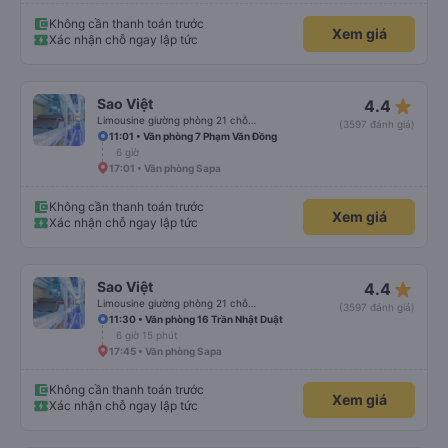
Không cần thanh toán trước
Xem giá
Xác nhận chỗ ngay lập tức
star_rate
Sao Việt
4.4
Limousine giường phòng 21 chỗ (WC)
(3597 đánh giá)
11:01 • Văn phòng 7 Phạm Văn Đồng
6 giờ
17:01 • Văn phòng Sapa
Không cần thanh toán trước
Xem giá
Xác nhận chỗ ngay lập tức
star_rate
Sao Việt
4.4
Limousine giường phòng 21 chỗ (WC)
(3597 đánh giá)
11:30 • Văn phòng 16 Trần Nhật Duật
6 giờ 15 phút
17:45 • Văn phòng Sapa
Không cần thanh toán trước
Xem giá
Xác nhận chỗ ngay lập tức