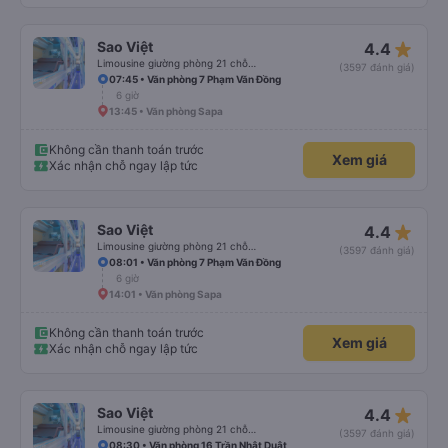
star_rate
Sao Việt
4.4
Limousine giường phòng 21 chỗ (WC)
(3597 đánh giá)
07:45 • Văn phòng 7 Phạm Văn Đồng
6 giờ
13:45 • Văn phòng Sapa
Không cần thanh toán trước
Xem giá
Xác nhận chỗ ngay lập tức
star_rate
Sao Việt
4.4
Limousine giường phòng 21 chỗ (WC)
(3597 đánh giá)
08:01 • Văn phòng 7 Phạm Văn Đồng
6 giờ
14:01 • Văn phòng Sapa
Không cần thanh toán trước
Xem giá
Xác nhận chỗ ngay lập tức
star_rate
Sao Việt
4.4
Limousine giường phòng 21 chỗ (WC)
(3597 đánh giá)
08:30 • Văn phòng 16 Trần Nhật Duật