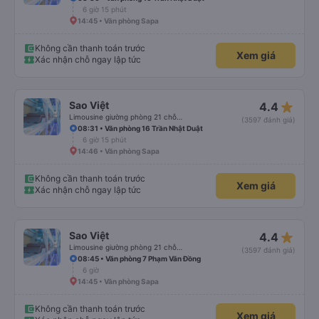
6 giờ 15 phút
14:45 • Văn phòng Sapa
Không cần thanh toán trước
Xem giá
Xác nhận chỗ ngay lập tức
star_rate
Sao Việt
4.4
Limousine giường phòng 21 chỗ (WC)
(3597 đánh giá)
08:31 • Văn phòng 16 Trần Nhật Duật
6 giờ 15 phút
14:46 • Văn phòng Sapa
Không cần thanh toán trước
Xem giá
Xác nhận chỗ ngay lập tức
star_rate
Sao Việt
4.4
Limousine giường phòng 21 chỗ (WC)
(3597 đánh giá)
08:45 • Văn phòng 7 Phạm Văn Đồng
6 giờ
14:45 • Văn phòng Sapa
Không cần thanh toán trước
Xem giá