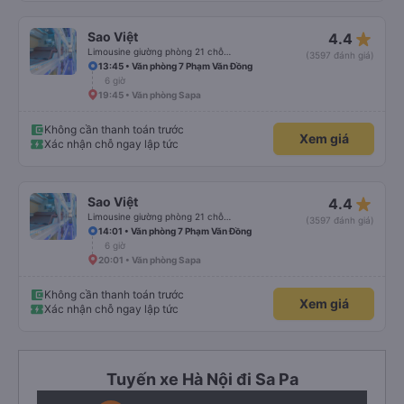
star_rate
Sao Việt
4.4
Limousine giường phòng 21 chỗ (WC)
(3597 đánh giá)
13:45 • Văn phòng 7 Phạm Văn Đồng
6 giờ
19:45 • Văn phòng Sapa
Không cần thanh toán trước
Xem giá
Xác nhận chỗ ngay lập tức
star_rate
Sao Việt
4.4
Limousine giường phòng 21 chỗ (WC)
(3597 đánh giá)
14:01 • Văn phòng 7 Phạm Văn Đồng
6 giờ
20:01 • Văn phòng Sapa
Không cần thanh toán trước
Xem giá
Xác nhận chỗ ngay lập tức
Tuyến xe Hà Nội đi Sa Pa