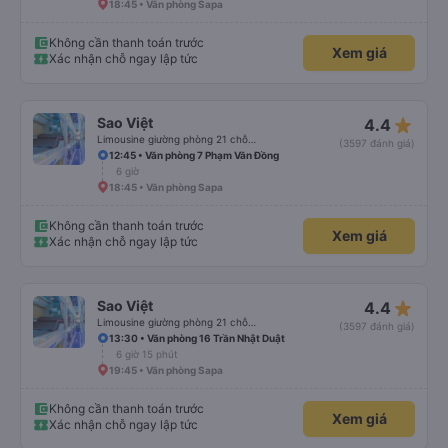
18:45 • Văn phòng Sapa
Không cần thanh toán trước
Xem giá
Xác nhận chỗ ngay lập tức
star_rate
Sao Việt
4.4
Limousine giường phòng 21 chỗ (WC)
(3597 đánh giá)
12:45 • Văn phòng 7 Phạm Văn Đồng
6 giờ
18:45 • Văn phòng Sapa
Không cần thanh toán trước
Xem giá
Xác nhận chỗ ngay lập tức
star_rate
Sao Việt
4.4
Limousine giường phòng 21 chỗ (WC)
(3597 đánh giá)
13:30 • Văn phòng 16 Trần Nhật Duật
6 giờ 15 phút
19:45 • Văn phòng Sapa
Không cần thanh toán trước
Xem giá
Xác nhận chỗ ngay lập tức