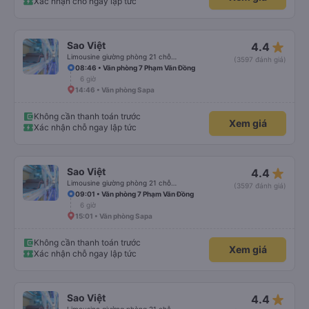
Xác nhận chỗ ngay lập tức
star_rate
Sao Việt
4.4
Limousine giường phòng 21 chỗ (WC)
(3597 đánh giá)
08:46 • Văn phòng 7 Phạm Văn Đồng
6 giờ
14:46 • Văn phòng Sapa
Không cần thanh toán trước
Xem giá
Xác nhận chỗ ngay lập tức
star_rate
Sao Việt
4.4
Limousine giường phòng 21 chỗ (WC)
(3597 đánh giá)
09:01 • Văn phòng 7 Phạm Văn Đồng
6 giờ
15:01 • Văn phòng Sapa
Không cần thanh toán trước
Xem giá
Xác nhận chỗ ngay lập tức
star_rate
Sao Việt
4.4