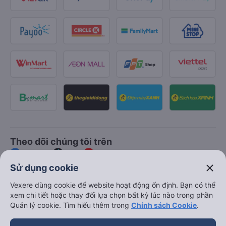
Theo dõi chúng tôi trên
Facebook
Tiktok
Youtube
close
Sử dụng cookie
Công ty TNHH Thương Mại Dịch Vụ Vexere
Vexere dùng cookie để website hoạt động ổn định. Bạn có thể
xem chi tiết hoặc thay đổi lựa chọn bất kỳ lúc nào trong phần
Địa chỉ đăng ký kinh doanh: 8C Chữ Đồng Tử, Phường Tân
Quản lý cookie. Tìm hiểu thêm trong
Chính sách Cookie
.
Sơn Nhất, TP. Hồ Chí Minh, Việt Nam
Địa chỉ
:
Lầu 2, toà nhà H3 Circo Hoàng Diệu, 384 Hoàng Diệu,