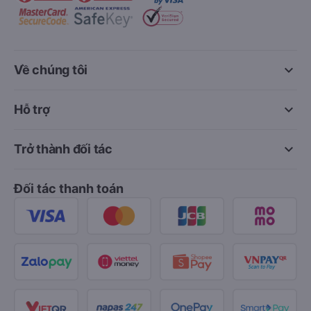
keyboard_arrow_down
Về chúng tôi
keyboard_arrow_down
Hỗ trợ
keyboard_arrow_down
Trở thành đối tác
Đối tác thanh toán