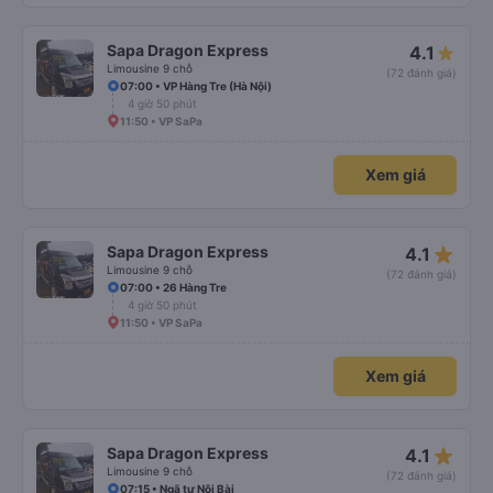
Sapa Dragon Express
4.1
Limousine 9 chỗ
(72 đánh giá)
07:00 • VP Hàng Tre (Hà Nội)
4 giờ 50 phút
11:50 • VP SaPa
Xem giá
star_rate
Sapa Dragon Express
4.1
Limousine 9 chỗ
(72 đánh giá)
07:00 • 26 Hàng Tre
4 giờ 50 phút
11:50 • VP SaPa
Xem giá
star_rate
Sapa Dragon Express
4.1
Limousine 9 chỗ
(72 đánh giá)
07:15 • Ngã tư Nội Bài