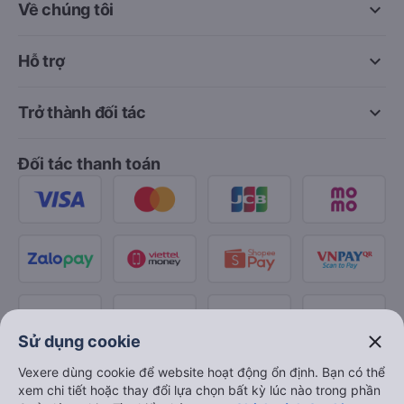
keyboard_arrow_down
Về chúng tôi
keyboard_arrow_down
Hỗ trợ
keyboard_arrow_down
Trở thành đối tác
Đối tác thanh toán
close
Sử dụng cookie
Vexere dùng cookie để website hoạt động ổn định. Bạn có thể
xem chi tiết hoặc thay đổi lựa chọn bất kỳ lúc nào trong phần