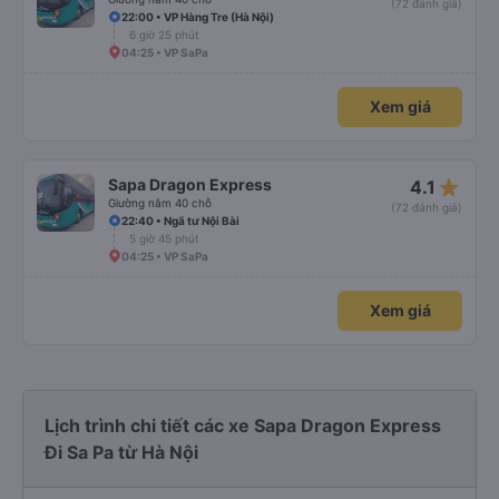
(72 đánh giá)
22:00 • VP Hàng Tre (Hà Nội)
6 giờ 25 phút
04:25 • VP SaPa
Xem giá
star_rate
Sapa Dragon Express
4.1
Giường nằm 40 chỗ
(72 đánh giá)
22:40 • Ngã tư Nội Bài
5 giờ 45 phút
04:25 • VP SaPa
Xem giá
Lịch trình chi tiết các xe Sapa Dragon Express
Đi Sa Pa từ Hà Nội