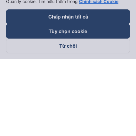
Quản lý cookie. Tìm hiểu thêm trong
Chính sách Cookie
.
Chấp nhận tất cả
Tùy chọn cookie
Từ chối
Theo dõi chúng tôi trên
Facebook
Tiktok
Youtube
Công ty TNHH Thương Mại Dịch Vụ Vexere
Địa chỉ đăng ký kinh doanh: 8C Chữ Đồng Tử, Phường Tân
Sơn Nhất, TP. Hồ Chí Minh, Việt Nam
Địa chỉ
:
Lầu 2, toà nhà H3 Circo Hoàng Diệu, 384 Hoàng Diệu,
Phường Khánh Hội, TP Hồ Chí Minh, Việt Nam
Tầng 3, toà nhà 101 Láng Hạ, 101 Láng Hạ, Phường Láng, TP.
Hà Nội, Việt Nam
Giấy chứng nhận ĐKKD số 0315133726 do Sở KH và ĐT TP.