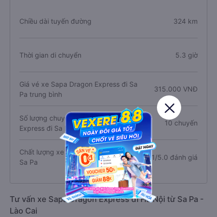
Chiều dài tuyến đường
324 km
Thời gian di chuyển
5.3 giờ
Giá vé xe Sapa Dragon Express đi Sa
315.000 VNĐ
Pa trung bình
Số lượng chuyến xe Sapa Dragon
10 chuyến
Express đi Sa Pa
Chất lượng xe Sapa Dragon Express đi
4.1/5.0 đánh giá
Sa Pa
Tư vấn xe Sapa Dragon Express đi Hà Nội từ Sa Pa -
Lào Cai