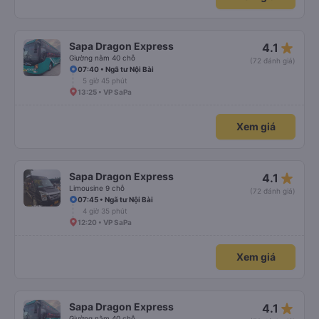
star_rate
Sapa Dragon Express
4.1
Giường nằm 40 chỗ
(72 đánh giá)
07:40 • Ngã tư Nội Bài
5 giờ 45 phút
13:25 • VP SaPa
Xem giá
star_rate
Sapa Dragon Express
4.1
Limousine 9 chỗ
(72 đánh giá)
07:45 • Ngã tư Nội Bài
4 giờ 35 phút
12:20 • VP SaPa
Xem giá
star_rate
Sapa Dragon Express
4.1
Giường nằm 40 chỗ