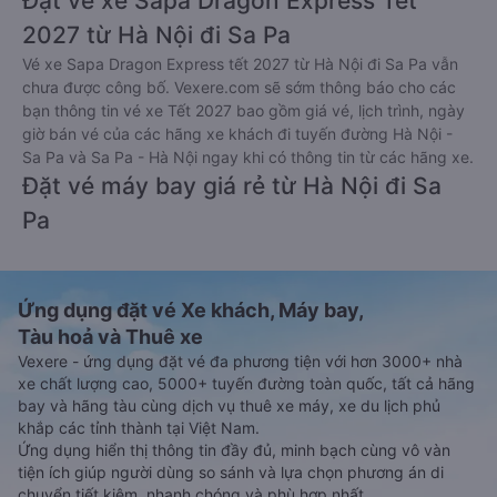
Đặt vé xe Sapa Dragon Express Tết
2027 từ Hà Nội đi Sa Pa
Vé xe Sapa Dragon Express tết 2027 từ Hà Nội đi Sa Pa vẫn
chưa được công bố. Vexere.com sẽ sớm thông báo cho các
bạn thông tin vé xe Tết 2027 bao gồm giá vé, lịch trình, ngày
giờ bán vé của các hãng xe khách đi tuyến đường Hà Nội -
Sa Pa và Sa Pa - Hà Nội ngay khi có thông tin từ các hãng xe.
Đặt vé máy bay giá rẻ từ Hà Nội đi Sa
Pa
Ứng dụng đặt vé Xe khách, Máy bay,
Tàu hoả và Thuê xe
Vexere - ứng dụng đặt vé đa phương tiện với hơn 3000+ nhà
xe chất lượng cao, 5000+ tuyến đường toàn quốc, tất cả hãng
bay và hãng tàu cùng dịch vụ thuê xe máy, xe du lịch phủ
khắp các tỉnh thành tại Việt Nam.
Ứng dụng hiển thị thông tin đầy đủ, minh bạch cùng vô vàn
tiện ích giúp người dùng so sánh và lựa chọn phương án di
chuyển tiết kiệm, nhanh chóng và phù hợp nhất.