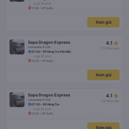
4 giờ 35 phút
11:50 • VP SaPa
Xem giá
star_rate
Sapa Dragon Express
4.1
Limousine 9 chỗ
(72 đánh giá)
07:30 • VP Hàng Tre (Hà Nội)
4 giờ 50 phút
12:20 • VP SaPa
Xem giá
star_rate
Sapa Dragon Express
4.1
Limousine 9 chỗ
(72 đánh giá)
07:30 • 26 Hàng Tre
4 giờ 50 phút
12:20 • VP SaPa
Xem giá