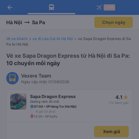
arrow_back
Tải app Vexere ngay!
Tải app Vexere
-30k
Mở app
Mở app
Nhận ưu đãi thành viên độc
-30k/ghế khi đặt vé máy bay qua
quyền
app
Hà Nội
Sa Pa
Chọn ngày
Vé xe khách
xe đi Lào Cai từ Hà Nội
xe Sapa Dragon Express đi Sa
Pa từ Hà Nội
Vé xe Sapa Dragon Express từ Hà Nội đi Sa Pa
:
10 chuyến mỗi ngày
Vexere Team
Ngày cập nhật: 07/08/2026
Sapa Dragon Express
4.1
Giường nằm 40 chỗ
(72 đánh giá)
07:00 • VP Hàng Tre (Hà Nội)
6 giờ 25 phút
13:25 • VP SaPa
Xem giá