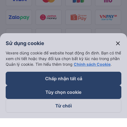
close
Sử dụng cookie
Vexere dùng cookie để website hoạt động ổn định. Bạn có thể
xem chi tiết hoặc thay đổi lựa chọn bất kỳ lúc nào trong phần
Quản lý cookie. Tìm hiểu thêm trong
Chính sách Cookie
.
Chấp nhận tất cả
Tùy chọn cookie
Từ chối
Theo dõi chúng tôi trên
Facebook
Tiktok
Youtube