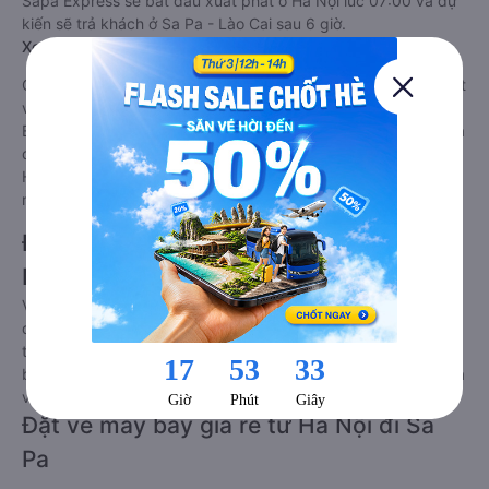
Sapa Express sẽ bắt đầu xuất phát ở Hà Nội lúc 07:00 và dự
kiến sẽ trả khách ở Sa Pa - Lào Cai sau 6 giờ.
Xe Sapa Express đi Sa Pa - Lào Cai trễ nhất ?
Chuyến xe Sapa Express trễ nhất đi Sa Pa - Lào Cai xuất phát
vào lúc 22:00 là của hãng xe Sapa Express. Nhà xe Sapa
Express sẽ bắt đầu xuất phát ở Hà Nội lúc 22:00 tại Hà Nội và
dự kiến sẽ trả khách ở Sa Pa - Lào Cai sau 6 giờ.
Hiện tại Vexere.com đang áp dụng chương trình giảm giá với
nhà xe Sapa Express với giá vé chỉ từ 361112 đ
Đặt vé xe Sapa Express Tết 2027 từ Hà
Nội đi Sa Pa
Vé xe Sapa Express tết 2027 từ Hà Nội đi Sa Pa vẫn chưa
được công bố. Vexere.com sẽ sớm thông báo cho các bạn
thông tin vé xe Tết 2027 bao gồm giá vé, lịch trình, ngày giờ
bán vé của các hãng xe khách đi tuyến đường Hà Nội - Sa Pa
và Sa Pa - Hà Nội ngay khi có thông tin từ các hãng xe.
Đặt vé máy bay giá rẻ từ Hà Nội đi Sa
Pa