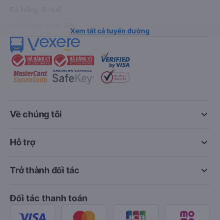
Đà Nẵng đi Huế
Hải Phòng đi Hà Nội
Xem tất cả tuyến đường
keyboard_arrow_down
Về chúng tôi
keyboard_arrow_down
Hỗ trợ
keyboard_arrow_down
Trở thành đối tác
Đối tác thanh toán