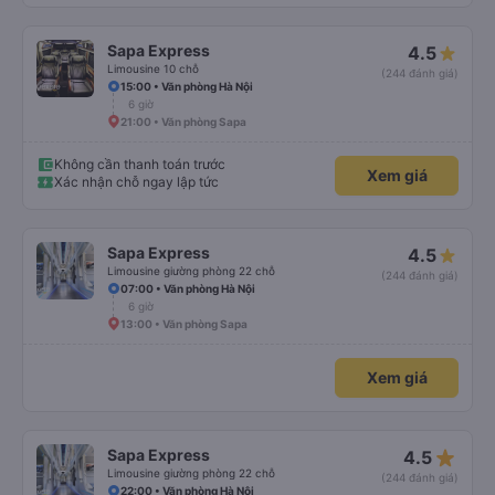
Sapa Express
4.5
Limousine 10 chỗ
(244 đánh giá)
15:00 • Văn phòng Hà Nội
6 giờ
21:00 • Văn phòng Sapa
Không cần thanh toán trước
Xem giá
Xác nhận chỗ ngay lập tức
Sapa Express
4.5
Limousine giường phòng 22 chỗ
(244 đánh giá)
07:00 • Văn phòng Hà Nội
6 giờ
13:00 • Văn phòng Sapa
Xem giá
star_rate
Sapa Express
4.5
Limousine giường phòng 22 chỗ
(244 đánh giá)
22:00 • Văn phòng Hà Nội