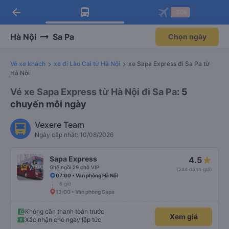
arrow_back
Tải app Vexere ngay!
Tải app Vexere
-30k
Mở app
Mở app
Nhận ưu đãi thành viên độc
-30k/ghế khi đặt vé máy bay qua
quyền
app
Hà Nội
Sa Pa
Chọn ngày
Vé xe khách
xe đi Lào Cai từ Hà Nội
xe Sapa Express đi Sa Pa từ
Hà Nội
Vé xe Sapa Express từ Hà Nội đi Sa Pa
: 5
chuyến mỗi ngày
Vexere Team
Ngày cập nhật: 10/08/2026
Sapa Express
4.5
Ghế ngồi 29 chỗ VIP
(244 đánh giá)
07:00 • Văn phòng Hà Nội
6 giờ
13:00 • Văn phòng Sapa
Không cần thanh toán trước
Xem giá
Xác nhận chỗ ngay lập tức