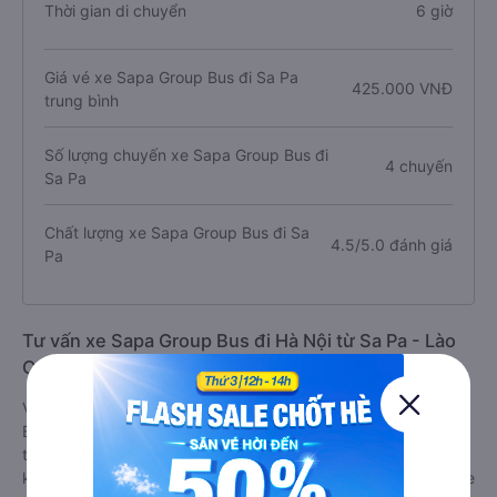
Thời gian di chuyển
6 giờ
Giá vé xe Sapa Group Bus đi Sa Pa
425.000 VNĐ
trung bình
Số lượng chuyến xe Sapa Group Bus đi
4 chuyến
Sa Pa
Chất lượng xe Sapa Group Bus đi Sa
4.5/5.0 đánh giá
Pa
Tư vấn xe Sapa Group Bus đi Hà Nội từ Sa Pa - Lào
Cai
Với 531 đánh giá với điểm trung bình là 4.5/5 xe Sapa Group
Bus được đánh giá là xe khách có chất lượng Trung bình
tuyến Hà Nội đi Sa Pa - Lào Cai dựa trên trải nghiệm của
khách hàng. Với giá vé chỉ từ 425000 đ và các tiện ích trên xe