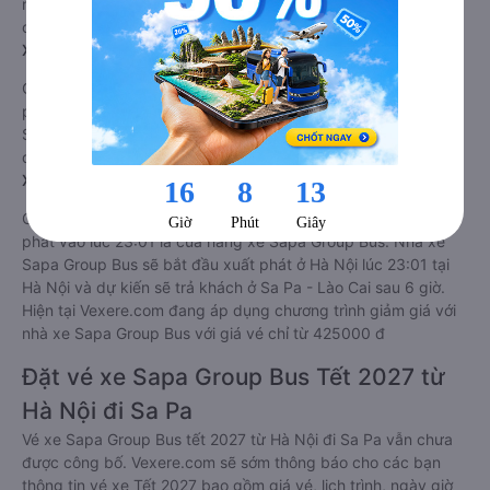
như: Đang cập nhật. Mỗi ngày nhà xe Sapa Group Bus có 4
chuyến xe đi Hà Nội đi Sa Pa - Lào Cai.
Xe Sapa Group Bus đi Sa Pa - Lào Cai sớm nhất ?
Chuyến xe Sapa Group Bus sớm nhất đi Sa Pa - Lào Cai xuất
phát vào lúc 06:45 là của hãng xe Sapa Group Bus. Nhà xe
Sapa Group Bus sẽ bắt đầu xuất phát ở Hà Nội lúc 06:45 và
dự kiến sẽ trả khách ở Sa Pa - Lào Cai sau 6 giờ.
Xe Sapa Group Bus đi Sa Pa - Lào Cai trễ nhất ?
Chuyến xe Sapa Group Bus trễ nhất đi Sa Pa - Lào Cai xuất
phát vào lúc 23:01 là của hãng xe Sapa Group Bus. Nhà xe
Sapa Group Bus sẽ bắt đầu xuất phát ở Hà Nội lúc 23:01 tại
Hà Nội và dự kiến sẽ trả khách ở Sa Pa - Lào Cai sau 6 giờ.
Hiện tại Vexere.com đang áp dụng chương trình giảm giá với
nhà xe Sapa Group Bus với giá vé chỉ từ 425000 đ
Đặt vé xe Sapa Group Bus Tết 2027 từ
Hà Nội đi Sa Pa
Vé xe Sapa Group Bus tết 2027 từ Hà Nội đi Sa Pa vẫn chưa
được công bố. Vexere.com sẽ sớm thông báo cho các bạn
thông tin vé xe Tết 2027 bao gồm giá vé, lịch trình, ngày giờ