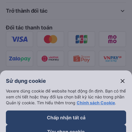
keyboard_arrow_down
Trở thành đối tác
Đối tác thanh toán
close
Sử dụng cookie
Vexere dùng cookie để website hoạt động ổn định. Bạn có thể
xem chi tiết hoặc thay đổi lựa chọn bất kỳ lúc nào trong phần
Quản lý cookie. Tìm hiểu thêm trong
Chính sách Cookie
.
Chấp nhận tất cả
Tùy chọn cookie