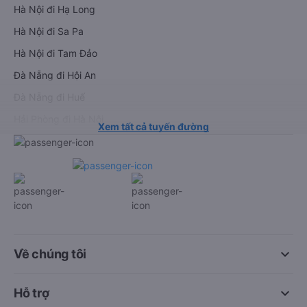
Hà Nội đi Hạ Long
Hà Nội đi Sa Pa
Hà Nội đi Tam Đảo
Đà Nẵng đi Hội An
Đà Nẵng đi Huế
Hải Phòng đi Hà Nội
Xem tất cả tuyến đường
keyboard_arrow_down
Về chúng tôi
keyboard_arrow_down
Hỗ trợ