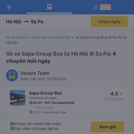
arrow_back
Tải app Vexere ngay!
Tải app Vexere
-30k
Mở app
Mở app
Nhận ưu đãi thành viên độc
-30k/ghế khi đặt vé máy bay qua
quyền
app
Hà Nội
Sa Pa
Chọn ngày
Vé xe khách
xe đi Lào Cai từ Hà Nội
xe Sapa Group Bus đi Sa Pa từ
Hà Nội
Vé xe Sapa Group Bus từ Hà Nội đi Sa Pa
: 4
chuyến mỗi ngày
Vexere Team
Ngày cập nhật: 10/08/2026
Sapa Group Bus
4.5
Limousine 22 cabin
(531 đánh giá)
06:45 • 160 Trần Quang Khải
6 giờ 30 phút
13:15 • Văn phòng Sapa
Không cần thanh toán trước
Xem giá
Xác nhận chỗ ngay lập tức