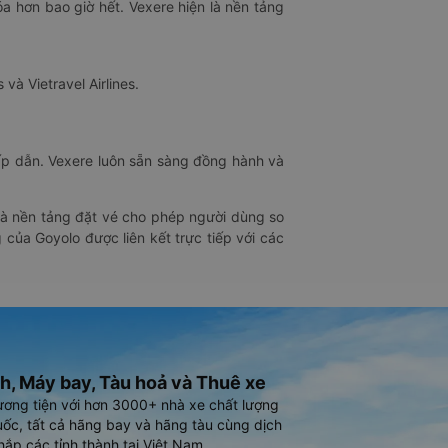
óa hơn bao giờ hết. Vexere hiện là nền tảng
 và Vietravel Airlines.
hấp dẫn. Vexere luôn sẵn sàng đồng hành và
 là nền tảng đặt vé cho phép người dùng so
 của Goyolo được liên kết trực tiếp với các
h, Máy bay, Tàu hoả và Thuê xe
ương tiện với hơn 3000+ nhà xe chất lượng
ốc, tất cả hãng bay và hãng tàu cùng dịch
hắp các tỉnh thành tại Việt Nam.