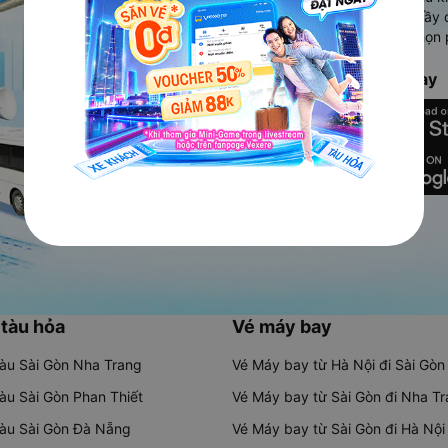
Ứng dụng hiển thị thông tin đầy 
người dùng so sánh và lựa chọn 
chóng và phù hợp nhất.
Tải ứng dụng Vexere ngay
 tàu hỏa
Vé máy bay
tàu Sài Gòn Nha Trang
Vé Máy bay từ Hà Nội đi Sài Gòn
tàu Sài Gòn Phan Thiết
Vé Máy bay từ Sài Gòn đi Nha T
tàu Sài Gòn Đà Nẵng
Vé Máy bay từ Sài Gòn đi Hà Nội