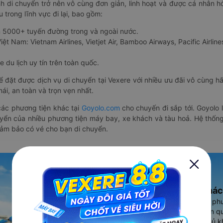
nh di chuyển trở nên vô cùng đơn giản, linh hoạt và được cá nhân h
 trong lĩnh vực đi lại, bao gồm:
n 5000+ tuyến đường trong và ngoài nước.
ệt Nam: Vietnam Airlines, Vietjet Air, Bamboo Airways, Pacific Airlines
 du lịch uy tín trên toàn quốc.
thể đặt được dịch vụ di chuyển tại Vexere với nhiều ưu đãi vô cùng 
i, an toàn và trọn vẹn nhất.
ác phương tiện khác tại
Goyolo.com
cho chuyến đi sắp tới. Goyolo
huyển của nhiều phương tiện máy bay, xe khách và tàu hoả. Hệ thống
đảm bảo có vé cho bạn di chuyển.
Ứng dụng đặt vé Xe khác
Vexere - ứng dụng đặt vé đa ph
cao, 5000+ tuyến đường toàn qu
vụ thuê xe máy, xe du lịch phủ k