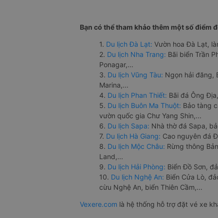
Bạn có thể tham khảo thêm một số điểm đế
1.
Du lịch Đà Lạt:
Vườn hoa Đà Lạt, là
2.
Du lịch Nha Trang:
Bãi biển Trần 
Ponagar,...
3.
Du lịch Vũng Tàu:
Ngọn hải đăng, 
Marina,...
4.
Du lịch Phan Thiết:
Bãi đá Ông Địa,
5.
Du lịch Buôn Ma Thuột:
Bảo tàng c
vườn quốc gia Chư Yang Shin,...
6.
Du lịch Sapa:
Nhà thờ đá Sapa, bả
7.
Du lịch Hà Giang:
Cao nguyên đá Đồ
8.
Du lịch Mộc Châu:
Rừng thông Bản 
Land,...
9.
Du lịch Hải Phòng:
Biển Đồ Sơn, đả
10.
Du lịch Nghệ An:
Biển Cửa Lò, đ
cừu Nghệ An, biển Thiên Cầm,...
Vexere.com
là hệ thống hỗ trợ đặt vé xe k