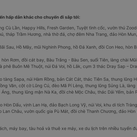
n hấp dẫn khác cho chuyến đi sắp tới:
ng Cù Lần, Happy Hills, Fresh Garden, Tuyệt tình cốc, vườn thú Zoodo
Phú, tháp Trầm Hương, nhà thờ đá, chợ đêm Nha Trang, đảo Hòn Mun,
Bãi Sau, Hồ Mây, mũi Nghinh Phong, hồ Đá Xanh, đồi Con Heo, hòn B
 hòn Rơm, đồi cát bay, Bàu Trắng - Bàu Sen, suối Tiên, làng chài Mũi
à phê Buôn Mê Thuột, núi Đá Voi, hồ Lắk, cụm 3 thác Dray Sap – Dra
o tàng Sapa, núi Hàm Rồng, bản Cát Cát, thác Tiên Sa, thung lũng 
ng Văn, cột cờ Lũng Cú, đèo Mã Pí Lèng, thung lũng Sủng Là, làng 
Áng, thung lũng mận Nà Ka, đồi chè Mộc Châu, thác Dải Yếm, bản P
o Hòn Dấu, vịnh Lan Hạ, đảo Bạch Long Vỹ, núi Voi, khu di tích Tràng
ảo Lan Châu, vườn quốc gia Pù Mát, đồi chè Thanh Chương, đảo Hò
hách, máy bay, tàu hoả và thuê xe máy, xe du lịch trên nhiều tuyến 