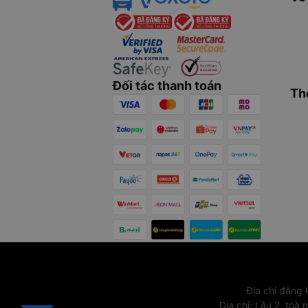
Đối tác thanh toán
Th
Địa chỉ đăng
Địa chỉ
:
Lầu 2, toà 