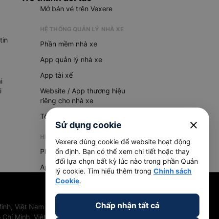
Mở bán vé trên Vexere
HỆ THỐNG QUẢN LÝ NHÀ XE
tin
Phần mềm nhà xe
App quản lý nhà xe
App tài xế
i
i
Website / App thương hiệu
riêng cho nhà xe
Tổng đài AI
close
Sử dụng cookie
HỆ THỐNG QUẢN LÝ HÀNG HOÁ
Vexere dùng cookie để website hoạt động
Phần mềm quản lý hàng hoá
ổn định. Bạn có thể xem chi tiết hoặc thay
đổi lựa chọn bất kỳ lúc nào trong phần Quản
App quản lý hàng hoá
lý cookie. Tìm hiểu thêm trong
Chính sách
Cookie
.
Chấp nhận tất cả
inh, Việt Nam
 Chí Minh, Việt Nam