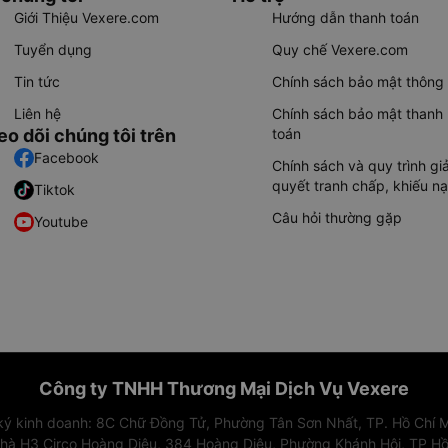
Giới Thiệu Vexere.com
Hướng dẫn thanh toán
Tuyển dụng
Quy chế Vexere.com
Tin tức
Chính sách bảo mật thông 
Liên hệ
Chính sách bảo mật thanh
eo dõi chúng tôi trên
toán
Facebook
Chính sách và quy trình giả
quyết tranh chấp, khiếu nạ
Tiktok
Câu hỏi thường gặp
Youtube
Công ty TNHH Thương Mại Dịch Vụ Vexere
 ký kinh doanh: 8C Chữ Đồng Tử, Phường Tân Sơn Nhất, TP. Hồ Chí M
nhà H3 Circo Hoàng Diệu, 384 Hoàng Diệu, Phường Khánh Hội, TP Hồ