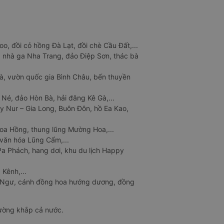
o, đồi cỏ hồng Đà Lạt, đồi chè Cầu Đất,...
 nhà ga Nha Trang, đảo Điệp Sơn, thác bà
à, vườn quốc gia Bình Châu, bến thuyền
 Né, đảo Hòn Bà, hải đăng Kê Gà,...
y Nur – Gia Long, Buôn Đôn, hồ Ea Kao,
Hoa Hồng, thung lũng Mường Hoa,...
văn hóa Lũng Cẩm,...
a Phách, hang dơi, khu du lịch Happy
 Kênh,...
n Ngư, cánh đồng hoa hướng dương, đồng
đường khắp cả nước.