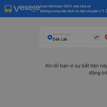
Cam kết hoàn 150% nếu nhà xe

không cung cấp dịch vụ vận chuyển (*)
in
Nơi xuất phát
import_export
Xin lỗi bạn vì sự bất tiện n
động tr