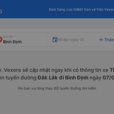
Đơn hàng của tôi
Mở bán vé trên Vexe
fo
Nơi đến
add
Nhập ngày đi
Thêm
ày. Vexere sẽ cập nhật ngay khi có thông tin xe
Th
ên tuyến đường
Đắk Lắk đi Bình Định
ngày
07/
Xin bạn vui lòng thay đổi tuyến đường tìm kiếm