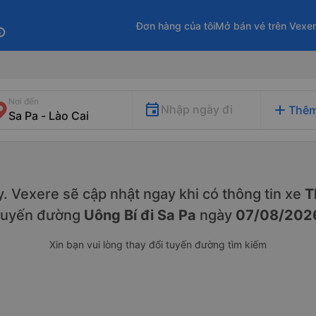
Đơn hàng của tôi
Mở bán vé trên Vexe
fo
Nơi đến
add
Nhập ngày đi
Thêm
ày. Vexere sẽ cập nhật ngay khi có thông tin xe
T
tuyến đường
Uông Bí đi Sa Pa
ngày
07/08/202
Xin bạn vui lòng thay đổi tuyến đường tìm kiếm