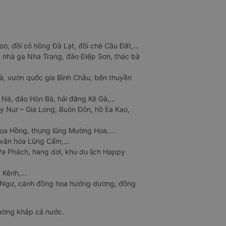
o, đồi cỏ hồng Đà Lạt, đồi chè Cầu Đất,...
 nhà ga Nha Trang, đảo Điệp Sơn, thác bà
à, vườn quốc gia Bình Châu, bến thuyền
 Né, đảo Hòn Bà, hải đăng Kê Gà,...
y Nur – Gia Long, Buôn Đôn, hồ Ea Kao,
Hoa Hồng, thung lũng Mường Hoa,...
văn hóa Lũng Cẩm,...
a Phách, hang dơi, khu du lịch Happy
 Kênh,...
n Ngư, cánh đồng hoa hướng dương, đồng
đường khắp cả nước.