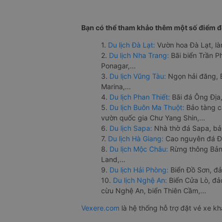
Bạn có thể tham khảo thêm một số điểm đế
1.
Du lịch Đà Lạt:
Vườn hoa Đà Lạt, là
2.
Du lịch Nha Trang:
Bãi biển Trần 
Ponagar,...
3.
Du lịch Vũng Tàu:
Ngọn hải đăng, 
Marina,...
4.
Du lịch Phan Thiết:
Bãi đá Ông Địa,
5.
Du lịch Buôn Ma Thuột:
Bảo tàng c
vườn quốc gia Chư Yang Shin,...
6.
Du lịch Sapa:
Nhà thờ đá Sapa, bả
7.
Du lịch Hà Giang:
Cao nguyên đá Đồ
8.
Du lịch Mộc Châu:
Rừng thông Bản 
Land,...
9.
Du lịch Hải Phòng:
Biển Đồ Sơn, đả
10.
Du lịch Nghệ An:
Biển Cửa Lò, đ
cừu Nghệ An, biển Thiên Cầm,...
Vexere.com
là hệ thống hỗ trợ đặt vé xe k