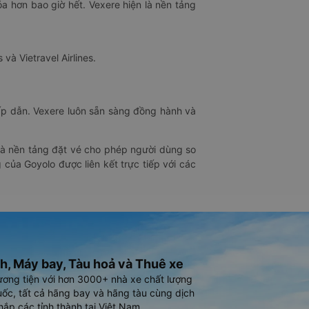
óa hơn bao giờ hết. Vexere hiện là nền tảng
 và Vietravel Airlines.
hấp dẫn. Vexere luôn sẵn sàng đồng hành và
 là nền tảng đặt vé cho phép người dùng so
 của Goyolo được liên kết trực tiếp với các
h, Máy bay, Tàu hoả và Thuê xe
ương tiện với hơn 3000+ nhà xe chất lượng
ốc, tất cả hãng bay và hãng tàu cùng dịch
hắp các tỉnh thành tại Việt Nam.