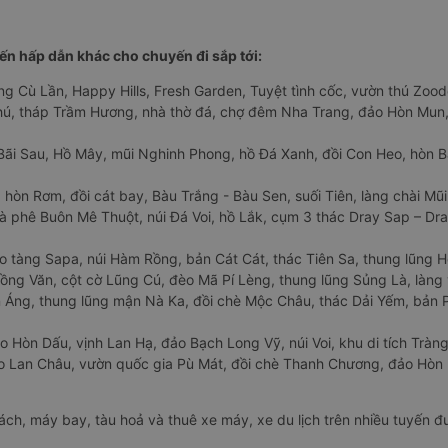
n hấp dẫn khác cho chuyến đi sắp tới:
ng Cù Lần, Happy Hills, Fresh Garden, Tuyệt tình cốc, vườn thú Zoodo
Phú, tháp Trầm Hương, nhà thờ đá, chợ đêm Nha Trang, đảo Hòn Mun,
Bãi Sau, Hồ Mây, mũi Nghinh Phong, hồ Đá Xanh, đồi Con Heo, hòn B
 hòn Rơm, đồi cát bay, Bàu Trắng - Bàu Sen, suối Tiên, làng chài Mũi
à phê Buôn Mê Thuột, núi Đá Voi, hồ Lắk, cụm 3 thác Dray Sap – Dra
o tàng Sapa, núi Hàm Rồng, bản Cát Cát, thác Tiên Sa, thung lũng 
ng Văn, cột cờ Lũng Cú, đèo Mã Pí Lèng, thung lũng Sủng Là, làng 
Áng, thung lũng mận Nà Ka, đồi chè Mộc Châu, thác Dải Yếm, bản P
o Hòn Dấu, vịnh Lan Hạ, đảo Bạch Long Vỹ, núi Voi, khu di tích Tràng
ảo Lan Châu, vườn quốc gia Pù Mát, đồi chè Thanh Chương, đảo Hò
hách, máy bay, tàu hoả và thuê xe máy, xe du lịch trên nhiều tuyến 