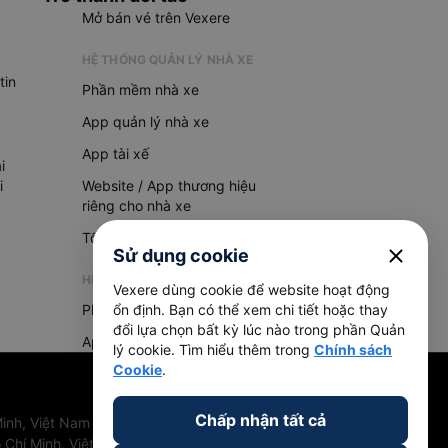
Mở bán vé trên Vexere
HỆ THỐNG QUẢN LÝ NHÀ XE
tin
Phần mềm nhà xe
App quản lý nhà xe
App tài xế
i
i
Website / App thương hiệu
riêng cho nhà xe
Tổng đài AI
close
Sử dụng cookie
HỆ THỐNG QUẢN LÝ HÀNG HOÁ
Vexere dùng cookie để website hoạt động
Phần mềm quản lý hàng hoá
ổn định. Bạn có thể xem chi tiết hoặc thay
đổi lựa chọn bất kỳ lúc nào trong phần Quản
App quản lý hàng hoá
lý cookie. Tìm hiểu thêm trong
Chính sách
Cookie
.
Chấp nhận tất cả
inh, Việt Nam
 Chí Minh, Việt Nam