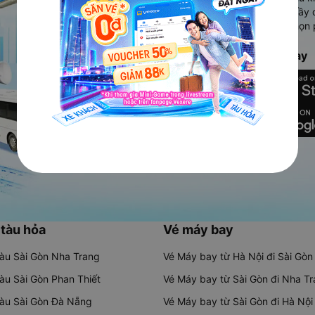
Ứng dụng hiển thị thông tin đầy 
người dùng so sánh và lựa chọn 
chóng và phù hợp nhất.
Tải ứng dụng Vexere ngay
 tàu hỏa
Vé máy bay
tàu Sài Gòn Nha Trang
Vé Máy bay từ Hà Nội đi Sài Gòn
tàu Sài Gòn Phan Thiết
Vé Máy bay từ Sài Gòn đi Nha T
tàu Sài Gòn Đà Nẵng
Vé Máy bay từ Sài Gòn đi Hà Nội