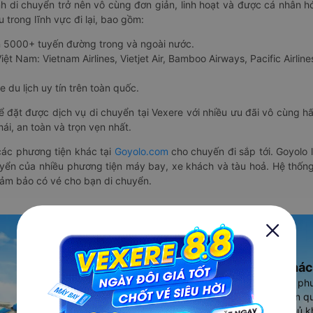
nh di chuyển trở nên vô cùng đơn giản, linh hoạt và được cá nhân h
 trong lĩnh vực đi lại, bao gồm:
n 5000+ tuyến đường trong và ngoài nước.
ệt Nam: Vietnam Airlines, Vietjet Air, Bamboo Airways, Pacific Airlines
 du lịch uy tín trên toàn quốc.
thể đặt được dịch vụ di chuyển tại Vexere với nhiều ưu đãi vô cùng 
i, an toàn và trọn vẹn nhất.
ác phương tiện khác tại
Goyolo.com
cho chuyến đi sắp tới. Goyolo
huyển của nhiều phương tiện máy bay, xe khách và tàu hoả. Hệ thống
đảm bảo có vé cho bạn di chuyển.
Ứng dụng đặt vé Xe khác
Vexere - ứng dụng đặt vé đa ph
cao, 5000+ tuyến đường toàn qu
vụ thuê xe máy, xe du lịch phủ k