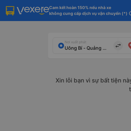
Cam kết hoàn 150% nếu nhà xe

không cung cấp dịch vụ vận chuyển (*)
in
Nơi xuất phát
import_export
Xin lỗi bạn vì sự bất tiện n