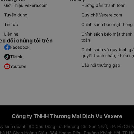
Giới Thiệu Vexere.com
Hướng dẫn thanh toán
Tuyển dụng
Quy chế Vexere.com
Tin tức
Chính sách bảo mật thông 
Liên hệ
Chính sách bảo mật thanh
eo dõi chúng tôi trên
toán
Facebook
Chính sách và quy trình giả
quyết tranh chấp, khiếu nạ
Tiktok
Câu hỏi thường gặp
Youtube
Công ty TNHH Thương Mại Dịch Vụ Vexere
 ký kinh doanh: 8C Chữ Đồng Tử, Phường Tân Sơn Nhất, TP. Hồ Chí M
nhà H3 Circo Hoàng Diệu, 384 Hoàng Diệu, Phường Khánh Hội, TP Hồ