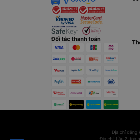
Đối tác thanh toán
Th
Địa chỉ đăng
Địa chỉ
:
Lầu 2, toà 