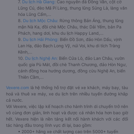
7.
Du lịch Hà Giang:
Cao nguyên đá Đồng Văn, cột cờ
Lũng Cú, đèo Mã Pí Lèng, thung lũng Sủng Là, làng văn
hóa Lũng Cẩm,...
8.
Du lịch Mộc Châu:
Rừng thông Bản Áng, thung lũng
mận Nà Ka, đồi chè Mộc Châu, thác Dải Yếm, bản Pa
Phách, hang dơi, khu du lịch Happy Land,...
9.
Du lịch Hải Phòng:
Biển Đồ Sơn, đảo Hòn Dấu, vịnh
Lan Hạ, đảo Bạch Long Vỹ, núi Voi, khu di tích Tràng
Kênh,...
10.
Du lịch Nghệ An:
Biển Cửa Lò, đảo Lan Châu, vườn
quốc gia Pù Mát, đồi chè Thanh Chương, đảo Hòn Ngư,
cánh đồng hoa hướng dương, đồng cừu Nghệ An, biển
Thiên Cầm,...
Vexere.com
là hệ thống hỗ trợ đặt vé xe khách, máy bay, tàu
hoả và thuê xe máy, xe du lịch trên nhiều tuyến đường khắp
cả nước.
Với Vexere, việc lập kế hoạch cho hành trình di chuyển trở nên
vô cùng đơn giản, linh hoạt và được cá nhân hóa hơn bao giờ
hết. Vexere hiện là nền tảng kết nối hành khách với các đối
tác hàng đầu trong lĩnh vực đi lại, bao gồm:
• 2000+ hãng xe chất lượng cao trên 5000+ tuyến