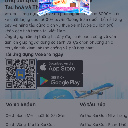
Ứng dụng đặt vé Xe khách, Máy bay,
Tàu hoả và Thuê xe
Vexere - ứng dụng đặt vé đa phương tiện với hơn 3000+ nhà
xe chất lượng cao, 5000+ tuyến đường toàn quốc, tất cả hãng
bay và hãng tàu cùng dịch vụ thuê xe máy, xe du lịch phủ
khắp các tỉnh thành tại Việt Nam.
Ứng dụng hiển thị thông tin đầy đủ, minh bạch cùng vô vàn
tiện ích giúp người dùng so sánh và lựa chọn phương án di
chuyển tiết kiệm, nhanh chóng và phù hợp nhất.
Tải ứng dụng Vexere ngay
Vé xe khách
Vé tàu hỏa
Xe đi Buôn Mê Thuột từ Sài Gòn
Vé tàu Sài Gòn Nha Trang
Xe đi Vũng Tàu từ Sài Gòn
Vé tàu Sài Gòn Phan Thiết