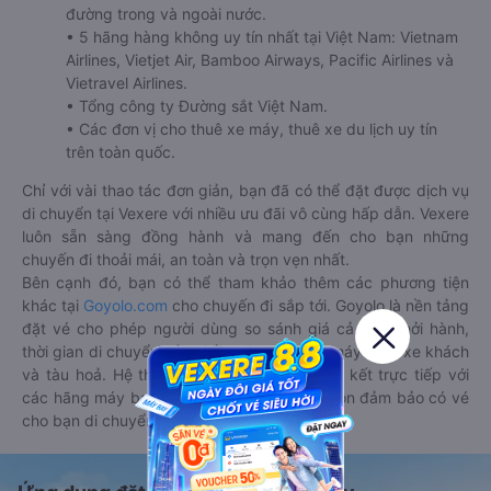
đường trong và ngoài nước.
• 5 hãng hàng không uy tín nhất tại Việt Nam: Vietnam
Airlines, Vietjet Air, Bamboo Airways, Pacific Airlines và
Vietravel Airlines.
• Tổng công ty Đường sắt Việt Nam.
• Các đơn vị cho thuê xe máy, thuê xe du lịch uy tín
trên toàn quốc.
Chỉ với vài thao tác đơn giản, bạn đã có thể đặt được dịch vụ
di chuyển tại Vexere với nhiều ưu đãi vô cùng hấp dẫn. Vexere
luôn sẵn sàng đồng hành và mang đến cho bạn những
chuyến đi thoải mái, an toàn và trọn vẹn nhất.
Bên cạnh đó, bạn có thể tham khảo thêm các phương tiện
khác tại
Goyolo.com
cho chuyến đi sắp tới. Goyolo là nền tảng
đặt vé cho phép người dùng so sánh giá cả, giờ khởi hành,
thời gian di chuyển của nhiều phương tiện máy bay, xe khách
và tàu hoả. Hệ thống của Goyolo được liên kết trực tiếp với
các hãng máy bay, xe khách và tàu hoả, luôn đảm bảo có vé
cho bạn di chuyển.