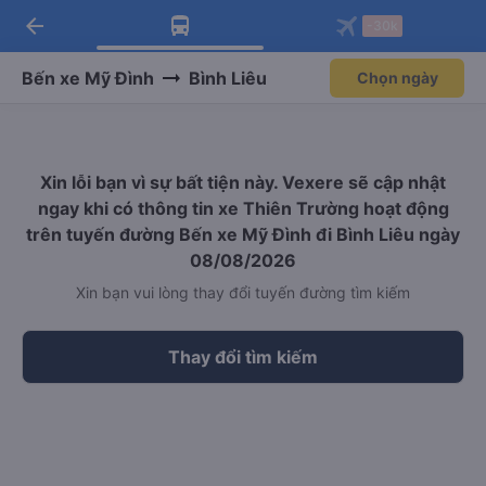
arrow_back
Tải app Vexere ngay!
Tải app Vexere
-30k
Mở app
Mở app
Nhận ưu đãi thành viên độc
-30k/ghế khi đặt vé máy bay qua
quyền
app
Bến xe Mỹ Đình
Bình Liêu
Chọn ngày
Xin lỗi bạn vì sự bất tiện này. Vexere sẽ cập nhật
ngay khi có thông tin xe Thiên Trường hoạt động
trên tuyến đường Bến xe Mỹ Đình đi Bình Liêu ngày
08/08/2026
Xin bạn vui lòng thay đổi tuyến đường tìm kiếm
Thay đổi tìm kiếm