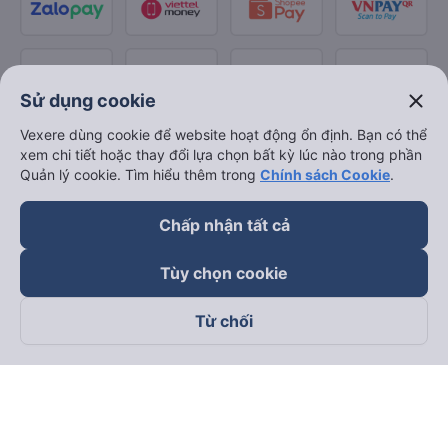
close
Sử dụng cookie
Vexere dùng cookie để website hoạt động ổn định. Bạn có thể
xem chi tiết hoặc thay đổi lựa chọn bất kỳ lúc nào trong phần
Quản lý cookie. Tìm hiểu thêm trong
Chính sách Cookie
.
Chấp nhận tất cả
Tùy chọn cookie
Từ chối
Theo dõi chúng tôi trên
Facebook
Tiktok
Youtube
Công ty TNHH Thương Mại Dịch Vụ Vexere