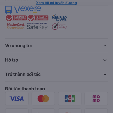
Xem tất cả tuyến đường
keyboard_arrow_down
Về chúng tôi
keyboard_arrow_down
Hỗ trợ
keyboard_arrow_down
Trở thành đối tác
Đối tác thanh toán