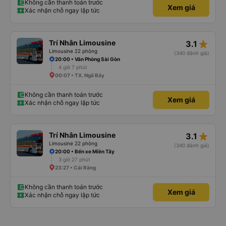
Không cần thanh toán trước
Xem giá
Xác nhận chỗ ngay lập tức
star_rate
Trí Nhân Limousine
3.1
Limousine 22 phòng
(340 đánh giá)
20:00 • Văn Phòng Sài Gòn
4 giờ 7 phút
00:07 • TX. Ngã Bảy
Không cần thanh toán trước
Xem giá
Xác nhận chỗ ngay lập tức
star_rate
Trí Nhân Limousine
3.1
Limousine 22 phòng
(340 đánh giá)
20:00 • Bến xe Miền Tây
3 giờ 27 phút
23:27 • Cái Răng
Không cần thanh toán trước
Xem giá
Xác nhận chỗ ngay lập tức