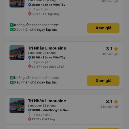
Limousine 22 phòng
(340 đánh giá)
20:00 • Bến xe Miền Tây
4 giờ 7 phút
00:07 • TX. Ngã Bảy
Không cần thanh toán trước
Xem giá
Xác nhận chỗ ngay lập tức
star_rate
Trí Nhân Limousine
3.1
Limousine 22 phòng
(340 đánh giá)
20:00 • Bến xe Miền Tây
4 giờ 47 phút
00:47 • Dọc Quốc Lộ 1A
Không cần thanh toán trước
Xem giá
Xác nhận chỗ ngay lập tức
star_rate
Trí Nhân Limousine
3.1
Limousine 22 phòng
(340 đánh giá)
20:00 • Văn Phòng Sài Gòn
3 giờ 27 phút
23:27 • Cái Răng