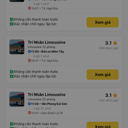
4 giờ 7 phút
15:07 • TX. Ngã Bảy
Không cần thanh toán trước
Xem giá
Xác nhận chỗ ngay lập tức
star_rate
Trí Nhân Limousine
3.1
Limousine 22 phòng
(340 đánh giá)
11:00 • Bến xe Miền Tây
4 giờ 7 phút
15:07 • TX. Ngã Bảy
Không cần thanh toán trước
Xem giá
Xác nhận chỗ ngay lập tức
star_rate
Trí Nhân Limousine
3.1
Limousine 22 phòng
(340 đánh giá)
11:00 • Văn Phòng Sài Gòn
4 giờ 47 phút
15:47 • Dọc Quốc Lộ 1A
Không cần thanh toán trước
Xem giá