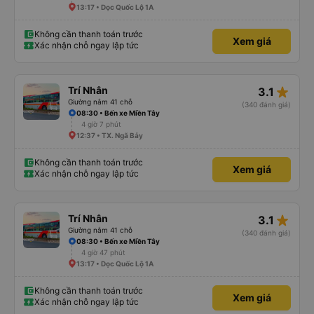
13:17 • Dọc Quốc Lộ 1A
Không cần thanh toán trước
Xem giá
Xác nhận chỗ ngay lập tức
star_rate
Trí Nhân
3.1
Giường nằm 41 chỗ
(340 đánh giá)
08:30 • Bến xe Miền Tây
4 giờ 7 phút
12:37 • TX. Ngã Bảy
Không cần thanh toán trước
Xem giá
Xác nhận chỗ ngay lập tức
star_rate
Trí Nhân
3.1
Giường nằm 41 chỗ
(340 đánh giá)
08:30 • Bến xe Miền Tây
4 giờ 47 phút
13:17 • Dọc Quốc Lộ 1A
Không cần thanh toán trước
Xem giá
Xác nhận chỗ ngay lập tức