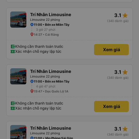
star_rate
Trí Nhân Limousine
3.1
Limousine 22 phòng
(340 đánh giá)
11:00 • Bến xe Miền Tây
3 giờ 27 phút
14:27 • Cái Răng
Không cần thanh toán trước
Xem giá
Xác nhận chỗ ngay lập tức
star_rate
Trí Nhân Limousine
3.1
Limousine 22 phòng
(340 đánh giá)
11:00 • Bến xe Miền Tây
4 giờ 47 phút
15:47 • Dọc Quốc Lộ 1A
Không cần thanh toán trước
Xem giá
Xác nhận chỗ ngay lập tức
star_rate
Trí Nhân Limousine
3.1
Limousine 22 phòng
(340 đánh giá)
11:00 • Văn Phòng Sài Gòn