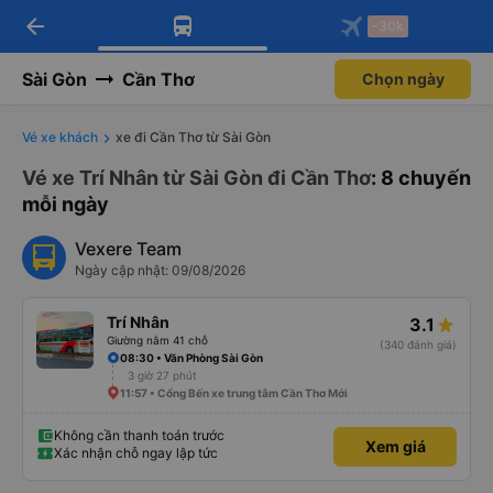
arrow_back
Tải app Vexere ngay!
Tải app Vexere
-30k
Mở app
Mở app
Nhận ưu đãi thành viên độc
-30k/ghế khi đặt vé máy bay qua
quyền
app
Sài Gòn
Cần Thơ
Chọn ngày
Vé xe khách
xe đi Cần Thơ từ Sài Gòn
Vé xe Trí Nhân từ Sài Gòn đi Cần Thơ
: 8 chuyến
mỗi ngày
Vexere Team
Ngày cập nhật: 09/08/2026
Trí Nhân
3.1
Giường nằm 41 chỗ
(340 đánh giá)
08:30 • Văn Phòng Sài Gòn
3 giờ 27 phút
11:57 • Cổng Bến xe trung tâm Cần Thơ Mới
Không cần thanh toán trước
Xem giá
Xác nhận chỗ ngay lập tức