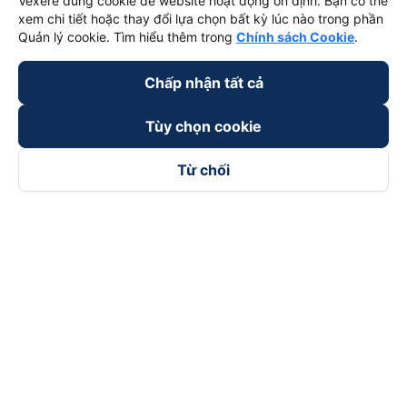
Vexere dùng cookie để website hoạt động ổn định. Bạn có thể
xem chi tiết hoặc thay đổi lựa chọn bất kỳ lúc nào trong phần
Quản lý cookie. Tìm hiểu thêm trong
Chính sách Cookie
.
Chấp nhận tất cả
Tùy chọn cookie
Từ chối
Theo dõi chúng tôi trên
Facebook
Tiktok
Youtube
Công ty TNHH Thương Mại Dịch Vụ Vexere
Địa chỉ đăng ký kinh doanh: 8C Chữ Đồng Tử, Phường Tân
Sơn Nhất, TP. Hồ Chí Minh, Việt Nam
Địa chỉ
:
Lầu 2, toà nhà H3 Circo Hoàng Diệu, 384 Hoàng Diệu,
Phường Khánh Hội, TP Hồ Chí Minh, Việt Nam
Tầng 3, toà nhà 101 Láng Hạ, 101 Láng Hạ, Phường Láng, TP.
Hà Nội, Việt Nam