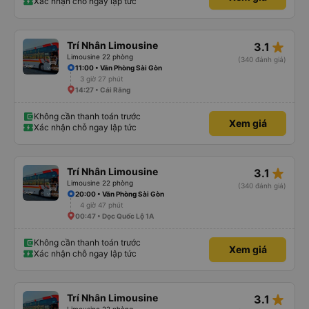
Xác nhận chỗ ngay lập tức
star_rate
Trí Nhân Limousine
3.1
Limousine 22 phòng
(340 đánh giá)
11:00 • Văn Phòng Sài Gòn
3 giờ 27 phút
14:27 • Cái Răng
Không cần thanh toán trước
Xem giá
Xác nhận chỗ ngay lập tức
star_rate
Trí Nhân Limousine
3.1
Limousine 22 phòng
(340 đánh giá)
20:00 • Văn Phòng Sài Gòn
4 giờ 47 phút
00:47 • Dọc Quốc Lộ 1A
Không cần thanh toán trước
Xem giá
Xác nhận chỗ ngay lập tức
star_rate
Trí Nhân Limousine
3.1