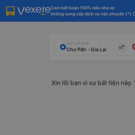
Cam kết hoàn 150% nếu nhà xe

không cung cấp dịch vụ vận chuyển (*)
in
Nơi xuất phát
import_export
Xin lỗi bạn vì sự bất tiện này