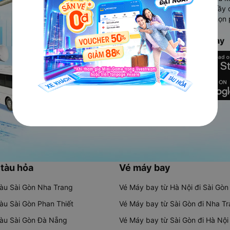
Ứng dụng hiển thị thông tin đầy 
người dùng so sánh và lựa chọn 
chóng và phù hợp nhất.
Tải ứng dụng Vexere ngay
 tàu hỏa
Vé máy bay
tàu Sài Gòn Nha Trang
Vé Máy bay từ Hà Nội đi Sài Gòn
tàu Sài Gòn Phan Thiết
Vé Máy bay từ Sài Gòn đi Nha T
tàu Sài Gòn Đà Nẵng
Vé Máy bay từ Sài Gòn đi Hà Nội