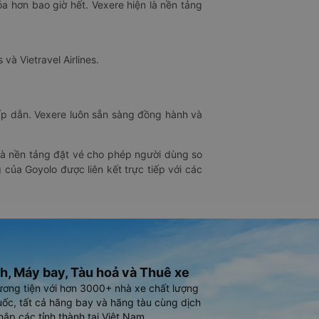
óa hơn bao giờ hết. Vexere hiện là nền tảng
 và Vietravel Airlines.
hấp dẫn. Vexere luôn sẵn sàng đồng hành và
 là nền tảng đặt vé cho phép người dùng so
 của Goyolo được liên kết trực tiếp với các
h, Máy bay, Tàu hoả và Thuê xe
ương tiện với hơn 3000+ nhà xe chất lượng
ốc, tất cả hãng bay và hãng tàu cùng dịch
hắp các tỉnh thành tại Việt Nam.