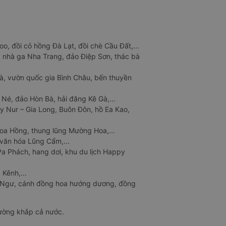
o, đồi cỏ hồng Đà Lạt, đồi chè Cầu Đất,...
 nhà ga Nha Trang, đảo Điệp Sơn, thác bà
à, vườn quốc gia Bình Châu, bến thuyền
 Né, đảo Hòn Bà, hải đăng Kê Gà,...
y Nur – Gia Long, Buôn Đôn, hồ Ea Kao,
Hoa Hồng, thung lũng Mường Hoa,...
văn hóa Lũng Cẩm,...
a Phách, hang dơi, khu du lịch Happy
 Kênh,...
n Ngư, cánh đồng hoa hướng dương, đồng
đường khắp cả nước.