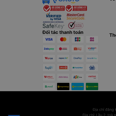
Đối tác thanh toán
Th
Địa chỉ đăng
Địa chỉ
:
Lầu 2, toà 