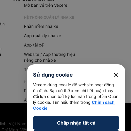
Mở bán vé trên Vexere
HỆ THỐNG QUẢN LÝ NHÀ XE
tin
Phần mềm nhà xe
App quản lý nhà xe
App tài xế
i
i
Website / App thương hiệu
riêng cho nhà xe
Tổng đài AI
close
Sử dụng cookie
HỆ THỐNG QUẢN LÝ HÀNG HOÁ
Vexere dùng cookie để website hoạt động
Phần mềm quản lý hàng hoá
ổn định. Bạn có thể xem chi tiết hoặc thay
đổi lựa chọn bất kỳ lúc nào trong phần Quản
App quản lý hàng hoá
lý cookie. Tìm hiểu thêm trong
Chính sách
Cookie
.
Chấp nhận tất cả
inh, Việt Nam
 Chí Minh, Việt Nam