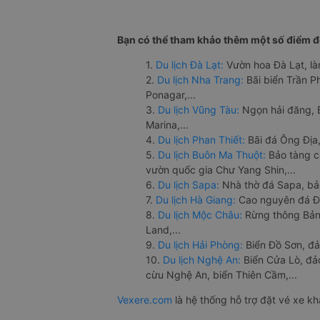
Bạn có thể tham khảo thêm một số điểm đế
1.
Du lịch Đà Lạt:
Vườn hoa Đà Lạt, là
2.
Du lịch Nha Trang:
Bãi biển Trần 
Ponagar,...
3.
Du lịch Vũng Tàu:
Ngọn hải đăng, 
Marina,...
4.
Du lịch Phan Thiết:
Bãi đá Ông Địa,
5.
Du lịch Buôn Ma Thuột:
Bảo tàng c
vườn quốc gia Chư Yang Shin,...
6.
Du lịch Sapa:
Nhà thờ đá Sapa, bả
7.
Du lịch Hà Giang:
Cao nguyên đá Đồ
8.
Du lịch Mộc Châu:
Rừng thông Bản 
Land,...
9.
Du lịch Hải Phòng:
Biển Đồ Sơn, đả
10.
Du lịch Nghệ An:
Biển Cửa Lò, đ
cừu Nghệ An, biển Thiên Cầm,...
Vexere.com
là hệ thống hỗ trợ đặt vé xe k