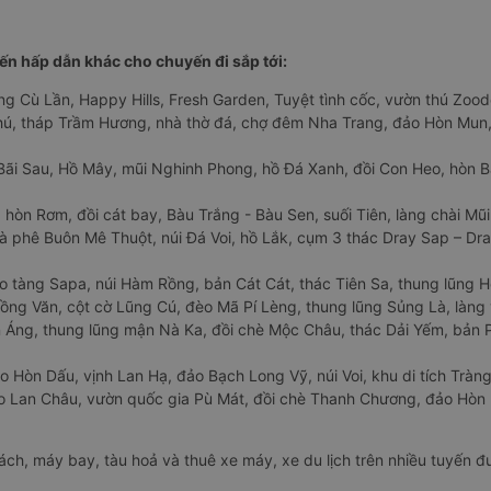
n hấp dẫn khác cho chuyến đi sắp tới:
ng Cù Lần, Happy Hills, Fresh Garden, Tuyệt tình cốc, vườn thú Zoodo
Phú, tháp Trầm Hương, nhà thờ đá, chợ đêm Nha Trang, đảo Hòn Mun,
Bãi Sau, Hồ Mây, mũi Nghinh Phong, hồ Đá Xanh, đồi Con Heo, hòn B
 hòn Rơm, đồi cát bay, Bàu Trắng - Bàu Sen, suối Tiên, làng chài Mũi
à phê Buôn Mê Thuột, núi Đá Voi, hồ Lắk, cụm 3 thác Dray Sap – Dra
o tàng Sapa, núi Hàm Rồng, bản Cát Cát, thác Tiên Sa, thung lũng 
ng Văn, cột cờ Lũng Cú, đèo Mã Pí Lèng, thung lũng Sủng Là, làng 
Áng, thung lũng mận Nà Ka, đồi chè Mộc Châu, thác Dải Yếm, bản P
o Hòn Dấu, vịnh Lan Hạ, đảo Bạch Long Vỹ, núi Voi, khu di tích Tràng
ảo Lan Châu, vườn quốc gia Pù Mát, đồi chè Thanh Chương, đảo Hò
hách, máy bay, tàu hoả và thuê xe máy, xe du lịch trên nhiều tuyến 