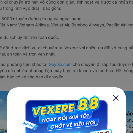
nh di chuyển trở nên vô cùng đơn giản, linh hoạt và được cá nhân h
 trong lĩnh vực đi lại, bao gồm:
n 5000+ tuyến đường trong và ngoài nước.
ệt Nam: Vietnam Airlines, Vietjet Air, Bamboo Airways, Pacific Airlines
 du lịch uy tín trên toàn quốc.
thể đặt được dịch vụ di chuyển tại Vexere với nhiều ưu đãi vô cùng 
i, an toàn và trọn vẹn nhất.
ác phương tiện khác tại
Goyolo.com
cho chuyến đi sắp tới. Goyolo
huyển của nhiều phương tiện máy bay, xe khách và tàu hoả. Hệ thống
đảm bảo có vé cho bạn di chuyển.
Ứng dụng đặt vé Xe khác
Vexere - ứng dụng đặt vé đa ph
cao, 5000+ tuyến đường toàn qu
vụ thuê xe máy, xe du lịch phủ k