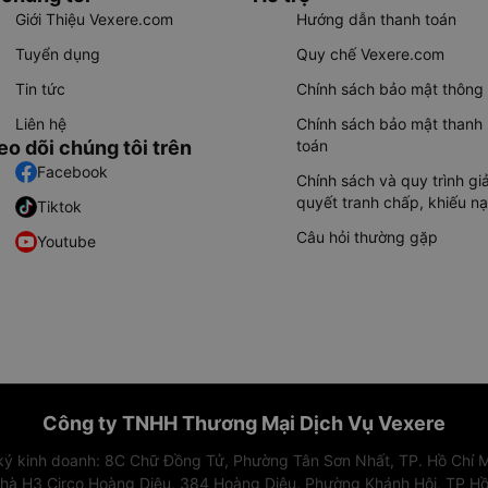
Giới Thiệu Vexere.com
Hướng dẫn thanh toán
Tuyển dụng
Quy chế Vexere.com
Tin tức
Chính sách bảo mật thông 
Liên hệ
Chính sách bảo mật thanh
eo dõi chúng tôi trên
toán
Facebook
Chính sách và quy trình giả
quyết tranh chấp, khiếu nạ
Tiktok
Câu hỏi thường gặp
Youtube
Công ty TNHH Thương Mại Dịch Vụ Vexere
 ký kinh doanh: 8C Chữ Đồng Tử, Phường Tân Sơn Nhất, TP. Hồ Chí M
nhà H3 Circo Hoàng Diệu, 384 Hoàng Diệu, Phường Khánh Hội, TP Hồ