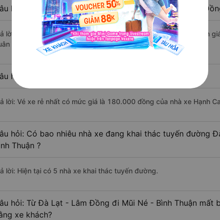
âu hỏi: Nhà xe đi Mũi Né - Bình Thuận từ Đà Lạt - Lâm Đồn
rả lời: Xe đi Mũi Né - Bình Thuận từ Đà Lạt - Lâm Đồng được đánh gi
uân Pha Bus, Phương Trang, Hạnh Cafe.
âu hỏi: Xe nào đi Mũi Né - Bình Thuận có giá rẻ nhất?
rả lời: Vé xe rẻ nhất có mức giá là 180.000 đồng của nhà xe Hạnh Ca
âu hỏi: Có bao nhiêu nhà xe đang khai thác tuyến đường Đ
ình Thuận ?
ả lời: Hiện tại có 5 nhà xe khai thác tuyến đường.
âu hỏi: Từ Đà Lạt - Lâm Đồng đi Mũi Né - Bình Thuận mất b
ằng xe khách?