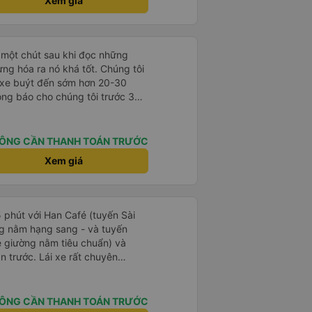
 nhà xe Thanh Lịch - dv không
Xem giá
đâu nhé 😆
ợ một chút sau khi đọc những
ưng hóa ra nó khá tốt. Chúng tôi
, xe buýt đến sớm hơn 20-30
ông báo cho chúng tôi trước 30
ng với tài xế thực sự tốt bụng,
 lý và cho chúng tôi nước miễn
ạch sẽ, có chăn và không gian
ÔNG CẦN THANH TOÁN TRƯỚC
. Lái xe ổn mà không bấm còi quá
Xem giá
có giấc ngủ ngon vì đường gập
. Có 3-4 điểm dừng vệ sinh
 Hội An vào khoảng thời gian đã
úng tôi có may mắn và những
5 phút với Han Café (tuyến Sài
ay họ mong đợi điều gì đó không
g nằm hạng sang - và tuyến
 với họ. 10/10
 giường nằm tiêu chuẩn) và
ần trước. Lái xe rất chuyên
hu đáo (họ kiểm tra xem mọi thứ
ông, luôn tươi cười và chào đón
ng tin hữu ích tại điểm đón).
ÔNG CẦN THANH TOÁN TRƯỚC