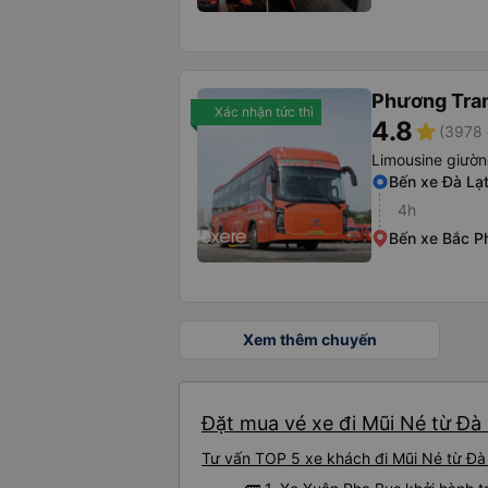
Phương Tra
Xác nhận tức thì
4.8
star
(3978 
Limousine giườ
Bến xe Đà Lạ
4h
Bến xe Bắc P
Xem thêm chuyến
Đặt mua vé xe đi Mũi Né từ Đà 
Tư vấn TOP 5 xe khách đi Mũi Né từ Đà L