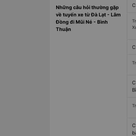
C
Những câu hỏi thường gặp
về tuyến xe từ Đà Lạt - Lâm
T
Đồng đi Mũi Né - Bình
X
Thuận
C
T
C
B
Tr
C
b