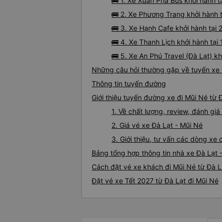
🚌 1. Xe Xuân Pha Bus khởi hành t
🚌 2. Xe Phương Trang khởi hành t
🚌 3. Xe Hạnh Cafe khởi hành tại
🚌 4. Xe Thanh Lịch khởi hành tạ
🚌 5. Xe An Phú Travel (Đà Lạt) 
Những câu hỏi thường gặp về tuyến xe 
Thông tin tuyến đường
Giới thiệu tuyến đường xe đi Mũi Né từ 
1. Về chất lượng, review, đánh gi
2. Giá vé xe Đà Lạt - Mũi Né
3. Giới thiệu, tư vấn các dòng xe
Bảng tổng hợp thông tin nhà xe Đà Lạt 
Cách đặt vé xe khách đi Mũi Né từ Đà L
Đặt vé xe Tết 2027 từ Đà Lạt đi Mũi Né