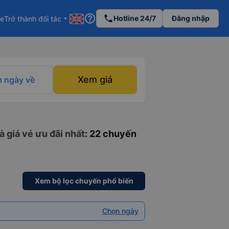
help_outline
phone
Hotline 24/7
Đăng nhập
re
Trở thành đối tác
arrow_drop_down
Xem giá
 ngày về
à giá vé ưu đãi nhất
: 22 chuyến
Xem bộ lọc chuyến phổ biến
Chọn ngày