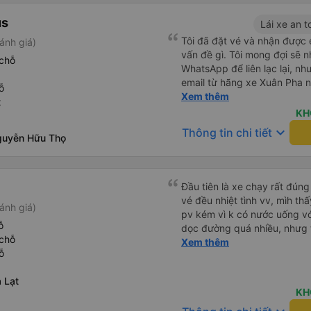
us
Lái xe an t
Tôi đã đặt vé và nhận được
ánh giá)
vấn đề gì. Tôi mong đợi sẽ 
chỗ
WhatsApp để liên lạc lại, n
email từ hãng xe Xuân Pha nó
ỗ
tôi vì tôi không có số điện t
Xem thêm
t
ảnh của vợ chồng tôi, và tôi
KH
lắng. Email cũng yêu cầu ch
keyboard_arrow_down
Thông tin chi tiết
guyễn Hữu Thọ
phút trước giờ khởi hành. C
trước khi chúng tôi tìm thấy 
chúng tôi, điều này rất thuậ
sẽ, rất thoải mái và tài xế r
Đầu tiên là xe chạy rất đúng
vé với Xuân Pha lần nữa.
vé đều nhiệt tình vv, mìh thấ
ánh giá)
pv kém vì k có nước uống v
ỗ
dọc đường quá nhiều, nhưg t
chỗ
200k xe giường nằm máy lạnh
Xem thêm
ỗ
nữa, còn chuỵn dừng dọc đư
vấn đề doanh thu cùa nhà x
 Lạt
phiền vì chuỵn đó, tuy nhiên
KH
ngta sẽ vô cùng khó chịu ák 