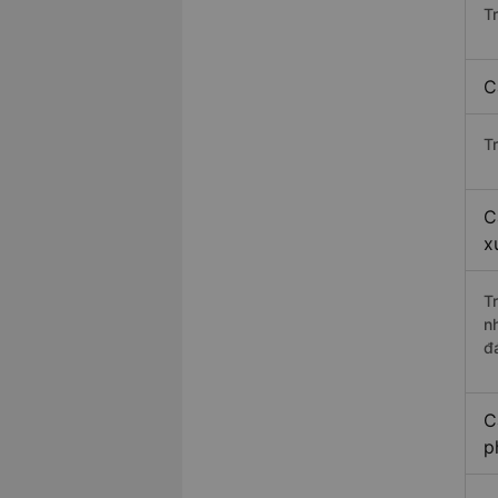
T
C
T
C
x
T
n
đ
C
p