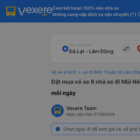
Cam kết hoàn 150% nếu nhà xe

không cung cấp dịch vụ vận chuyển (*)
in
Nơi xuất phát
import_export
Vé xe khách
xe đi Bình Thuận từ Lâm Đồ
Đặt mua vé xe 8 nhà xe đi Mũi Né
mỗi ngày
Vexere Team
Ngày cập nhật: 07/08/2026
Chọn ngày đi để xem giá vé, số ghế t
info