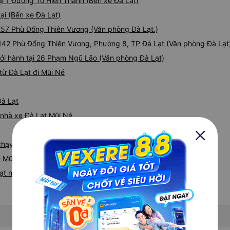
ại 1 Đường Tô Hiến Thành (Bến xe Đà Lạt)
ại (Bến xe Đà Lạt)
 257 Phù Đổng Thiên Vương (Văn phòng Đà Lạt.)
i 142 Phù Đổng Thiên Vương, Phường 8, TP Đà Lạt (Văn phòng Đà Lạt
khởi hành tại 26 Phạm Ngũ Lão (Văn phòng Đà Lạt)
từ Đà Lạt đi Mũi Né
Đà Lạt
á nhà xe Đà Lạt Mũi Né
 chạy tuyến đường Đà Lạt đi Mũi Né
- Mũi Né
ạt nhanh và uy tín nhất