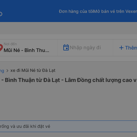
Đơn hàng của tôi
Mở bán vé trên Vexe
fo
Nơi đến
add
Nhập ngày đi
Thêm
xe đi Mũi Né từ Đà Lạt
ng
 - Bình Thuận từ Đà Lạt - Lâm Đồng chất lượng cao v
rống và ưu đãi khi đặt vé