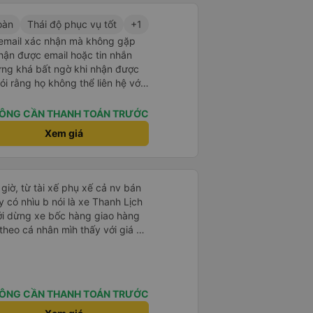
oàn
Thái độ phục vụ tốt
+1
 email xác nhận mà không gặp
nhận được email hoặc tin nhắn
hưng khá bất ngờ khi nhận được
i rằng họ không thể liên hệ với
hoại Việt Nam. Họ yêu cầu tôi gửi
 đã làm vậy, nhưng vẫn hơi lo
ÔNG CẦN THANH TOÁN TRƯỚC
úng tôi có mặt tại điểm đón 30
Xem giá
húng tôi đến trước 30 phút và
xe buýt, tài xế đã tìm thấy
n tiện. Xe buýt và chỗ ngồi sạch
ất giỏi. Tôi sẽ không ngần ngại đặt
 giờ, từ tài xế phụ xế cả nv bán
y có nhìu b nói là xe Thanh Lịch
ới dừng xe bốc hàng giao hàng
heo cá nhân mìh thấy với giá có
 thì cũg k nên đòi hỏi thêm
ờng bốc và giao hàng hóa thì là
e mà nên cá nhân mìh k thấy
 những người bị say sóng thì
ÔNG CẦN THANH TOÁN TRƯỚC
😁, cuối cùng thì mìh chốt câu