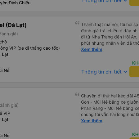
keyboard_arrow_down
Thông tin chi tiết
cuối là mìh rất hài lòng với
yễn Đình Chiểu
nuông chiều ng bị say sóng 
l (Đà Lạt)
Thành thật mà nói, tôi hơi s
đánh giá trái chiều ở đây nh
đánh giá)
đi từ Nha Trang đến Hội An
chỗ
phút nhưng nhân viên đã th
òng VIP (xe đi thẳng cao tốc)
phút. Nhân viên bên trong cù
Xem thêm
 Lạt
họ giúp chúng tôi mang hành
phí cùng đồ ăn nhẹ. Cabin s
KH
ổn ngay cả với tôi (184 cm)
i Né
keyboard_arrow_down
Thông tin chi tiết
nhiều nhưng đừng mong đợi 
ghềnh và có nhiều khúc cua
nhanh chóng và xe buýt đến
hứa. Tôi không biết liệu ch
Chuyến đi thứ hai kéo dài 4
người khác cực kỳ xui xẻo h
Gòn - Mũi Né bằng xe giườn
đánh giá)
thể xảy ra nhưng tôi sẽ đi lại
Phan Rang - Mũi Né bằng xe
ế VIP
chúng tôi vẫn hài lòng như l
 Lạt.
nghiệp, nhân viên vô cùng c
Xem thêm
ở chỗ ngồi của bạn có ổn kh
nồng nhiệt cùng cung cấp thô
KH
i Né