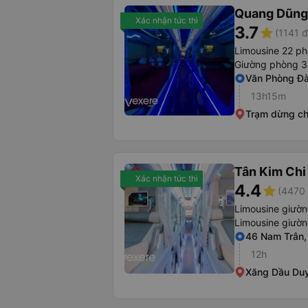
Quang Dũng
Xác nhận tức thì
3.7
star
(1141 đ
Limousine 22 p
Giường phòng 3
Văn Phòng Đà
13h15m
Trạm dừng ch
Tân Kim Chi
Xác nhận tức thì
4.4
star
(4470 
Limousine giườ
Limousine giườ
46 Nam Trân,
12h
Xăng Dầu Du