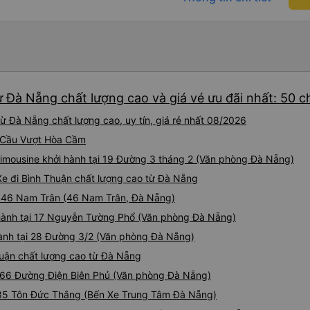
просыпаться. Спасибо на т
tài và lơ cũng cực dễ thươn
автостраде после выезда и
Mình sẽ lưu lại để giới thiệu
целом, мне было комфортн
hết sức. Giờ thấy may mắn v
дважды помимо остановок.
xe này
громком объявляет, что у
запланированного времени
поездка была более чем к
ừ Đà Nẵng chất lượng cao và giá vé ưu đãi nhất: 50 
наши ожидания. Надеюсь, 
путешественникам опреде
ừ Đà Nẵng chất lượng cao, uy tín, giá rẻ nhất 08/2026
и компании!
i Cầu Vượt Hòa Cầm
imousine khởi hành tại 19 Đường 3 tháng 2 (Văn phòng Đà Nẵng)
Xe đi Bình Thuận chất lượng cao từ Đà Nẵng
ại 46 Nam Trân (46 Nam Trân, Đà Nẵng)
 hành tại 17 Nguyễn Tường Phổ (Văn phòng Đà Nẵng)
hành tại 28 Đường 3/2 (Văn phòng Đà Nẵng)
Thuận chất lượng cao từ Đà Nẵng
 166 Đường Điện Biên Phủ (Văn phòng Đà Nẵng)
 185 Tôn Đức Thắng (Bến Xe Trung Tâm Đà Nẵng)