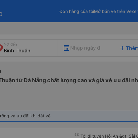
Đơn hàng của tôi
Mở bán vé trên Vexe
fo
Nơi đến
add
Nhập ngày đi
Thêm
g
Thuận từ Đà Nẵng chất lượng cao và giá vé ưu đãi nh
rống và ưu đãi khi đặt vé
Tôi đi tuyến Hội An &gt; Sài 