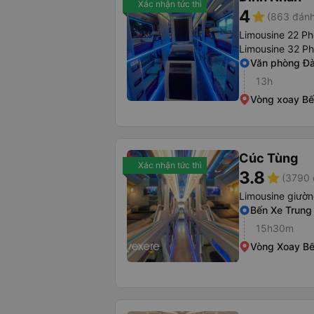
Xác nhận tức thì
4
star
(863 đánh
Limousine 22 P
Limousine 32 P
Văn phòng Đ
13h
Vòng xoay Bế
Cúc Tùng
Xác nhận tức thì
3.8
star
(3790 
Limousine giườ
Bến Xe Trung
15h30m
Vòng Xoay Bế