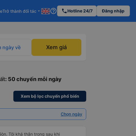
help_outline
phone
Hotline 24/7
Đăng nhập
re
Trở thành đối tác
arrow_drop_down
Xem giá
 ngày về
ất
: 50 chuyến mỗi ngày
Xem bộ lọc chuyến phổ biến
Chọn ngày
Gòn. Tôi khá thận trọng sau khi