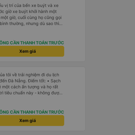
u vị trí của bến xe buýt và xe
ước giờ xe buýt khởi hành một
 một giờ, cuối cùng họ cũng gọi
ụ bình thường, nhưng dù sao thì
vì tôi rất thoải mái. Sẽ tuyệt
ơn. Nhưng tôi thích nó nên tôi
rất nhiều.
ÔNG CẦN THANH TOÁN TRƯỚC
Xem giá
a tôi về trải nghiệm đi du lịch
 đến Đà Nẵng. Điểm tốt: • Sạch
ẽ một cách ấn tượng và họ rất
trì tiêu chuẩn này - không được
ầu tiên tôi thấy sự chú trọng
ở Việt Nam. Mọi thứ bên trong
h sẽ. • WiFi đáng tin cậy: WiFi
ÔNG CẦN THANH TOÁN TRƯỚC
trong suốt chuyến đi. • Tùy chọn
Xem giá
à USB-C, đây cũng là lần đầu
yên tĩnh và thanh bình: Họ không
 bật nhạc lớn, giúp tôi dễ dàng