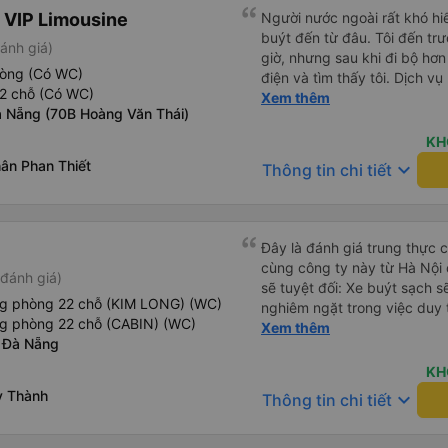
 VIP Limousine
Người nước ngoài rất khó hiể
buýt đến từ đâu. Tôi đến tr
ánh giá)
giờ, nhưng sau khi đi bộ hơn
hòng (Có WC)
điện và tìm thấy tôi. Dịch v
2 chỗ (Có WC)
tôi ngủ ngon hơn ở khách sạn 
Xem thêm
 Nẵng (70B Hoàng Văn Thái)
hơn nếu tiếng còi xe bớt to h
cho điểm tối đa. Cảm ơn bạn 
KH
ân Phan Thiết
keyboard_arrow_down
Thông tin chi tiết
Đây là đánh giá trung thực củ
cùng công ty này từ Hà Nội
đánh giá)
sẽ tuyệt đối: Xe buýt sạch s
ng phòng 22 chỗ (KIM LONG) (WC)
nghiêm ngặt trong việc duy 
ng phòng 22 chỗ (CABIN) (WC)
phép ăn trên xe. Đây là lần đ
Xem thêm
 Đà Nẵng
đến vấn đề sạch sẽ như vậy 
xe buýt đều trông mới và sạc
KH
trên xe hoạt động hoàn hảo 
y Thành
keyboard_arrow_down
Thông tin chi tiết
sạc: Có sẵn cổng sạc USB v
tiên tôi thấy. • Môi trường 
bật đèn không cần thiết hoặc