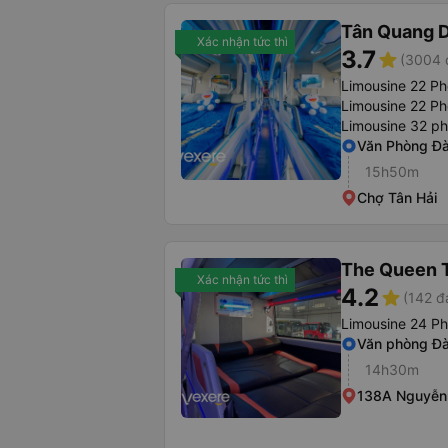
Tân Quang 
Xác nhận tức thì
3.7
star
(3004 
Limousine 22 P
Limousine 22 Ph
Limousine 32 p
Văn Phòng Đ
15h50m
Chợ Tân Hải
The Queen T
Xác nhận tức thì
4.2
star
(142 đ
Limousine 24 P
Văn phòng Đ
14h30m
138A Nguyễn 