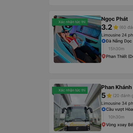
Ngọc Phát
Xác nhận tức thì
3.2
star
(60 đá
Limousine 24 p
Đà Nẵng Dọc
15h30m
Phan Thiết (
Phan Khánh
Xác nhận tức thì
5
star
(20 đánh g
Limousine 34 p
Cầu vượt Hò
10h30m
Vòng xoay Bế