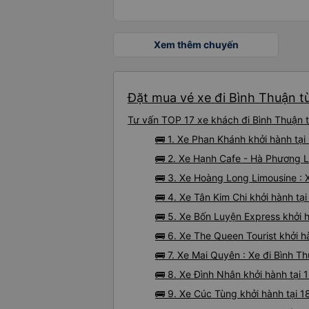
Xem thêm chuyến
Đặt mua vé xe đi Bình Thuận t
Tư vấn TOP 17 xe khách đi Bình Thuận t
🚌 1. Xe Phan Khánh khởi hành tạ
🚌 2. Xe Hạnh Cafe - Hà Phương L
🚌 3. Xe Hoàng Long Limousine : 
🚌 4. Xe Tân Kim Chi khởi hành t
🚌 5. Xe Bốn Luyện Express khởi
🚌 6. Xe The Queen Tourist khởi 
🚌 7. Xe Mai Quyên : Xe đi Bình 
🚌 8. Xe Đình Nhân khởi hành tại
🚌 9. Xe Cúc Tùng khởi hành tại