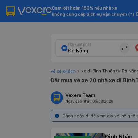
Cam kết hoàn 150% nếu nhà xe

không cung cấp dịch vụ vận chuyển (*)
in
Nơi xuất phát
import_export
xe đi Bình Thuận từ Đà Nẵn
Vé xe khách
Đặt mua vé xe 20 nhà xe đi Bình 
Vexere Team
Ngày cập nhật: 06/08/2026
Chọn ngày đi để xem giá vé, số ghế t
info
Đình Nhân