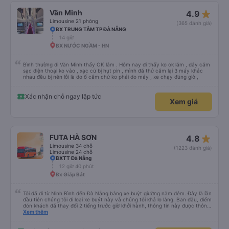
những ghế dưới ngay trước những ghế này thoải mái hơn nhiều và chúng tôi
có thể sử dụng chúng vì chúng trống. Nhìn chung là một hành trình rất tốt :)
star_rate
Văn Minh
4.9
Limousine 21 phòng
(365 đánh giá)
BX TRUNG TÂM TP ĐÀ NẴNG
14 giờ
BX NƯỚC NGẦM - HN
Bình thường đi Văn Minh thấy OK lắm . Hôm nay đi thấy ko ok lắm , dây cắm
sạc điện thoại ko vào , xạc cứ bị hụt pin , mình đã thử cắm lại 3 máy khác
nhau đều bị nên lỗi là do ổ cắm chứ ko phải do máy , xe chạy đúng giờ ,
Xác nhận chỗ ngay lập tức
Xem giá
star_rate
FUTA HÀ SƠN
4.8
Limousine 34 chỗ
(1223 đánh giá)
Limousine 24 chỗ
BXTT Đà Nẵng
12 giờ 40 phút
Bx Giáp Bát
Tôi đã đi từ Ninh Bình đến Đà Nẵng bằng xe buýt giường nằm đêm. Đây là lần
đầu tiên chúng tôi đi loại xe buýt này và chúng tôi khá lo lắng. Ban đầu, điểm
đón khách đã thay đổi 2 tiếng trước giờ khởi hành, thông tin này được thông
báo qua email. Chúng tôi đến đúng địa điểm lúc 9 giờ nhưng xe buýt không
Xem thêm
có ở đó. Chúng tôi đã liên lạc qua email và nhận được phản hồi nhanh chóng,
điều này rất đáng trân trọng. Họ cho chúng tôi biết xe buýt đến muộn 10-15