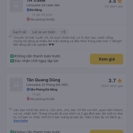
star_rate
TH Travel
3.5
chuyện đều ổn. Hãy lưu ý rằng, vì là một nhà điều hành xe buýt nhỏ hơn, họ
sẽ gặp nhiều vấn đề về độ tin cậy hơn. Một số công ty khác của Việt Nam
Limousine 24 cabin đơn
(12 đánh giá)
có thể xử lý rất tệ nếu xảy ra sự cố; tôi rất ấn tượng với cách họ liên lạc qua
Đà Nẵng
Zalo.
12 giờ 30 phút
Văn phòng Hà Nội.
Sạch sẽ
Lái xe an toàn
+5
Chuyến đi thật tuyệt vời. Xe buýt thoải mái, có ổ cắm sạc, nước uống,
chúng tôi dừng lại nhiều lần trên đường và đến Nhà Trang sớm hơn 7 tiếng!!!
Rất đáng để trải nghiệm ♥️♥️
Không cần thanh toán trước
Xem giá
Xác nhận chỗ ngay lập tức
star_rate
Tân Quang Dũng
3.7
Limousine 22 Phòng Đôi (WC)
(3002 đánh giá)
Văn Phòng Đà Nẵng
13 giờ
Văn phòng Hà Nội
Các bạn nữ lễ tân xinh iu. Các anh, chú, bác VP ĐH vui tính, quan tâm khách,
vui vẻ, nhiệt tình. Trong chuyến đi của mình có 2 gia đình bác lớn tuổi nc khá
to, có bạn nv nhắc nhở thì 2 bác mắng lại bạn ấy. Nếu 2 bác ấy có đánh giá
xấu thì mình ngược lại nha. Bạn ấy nhắc nhở rất đúng. 2 bác nói rất to. To
Xem thêm
đến lỗi mình ngủ còn mơ được câu chuyện các bác nói với nhau xuất hiện
trong giấc mơ của mình luôn. Nên nếu bạn ấy bị phản ánh thì đừng trừ lương
bạn ấy nha. Nếu bạn ấy bị trừ thì bảo bạn ấy liên hệ sđt của mình, mình hỗ
Không cần thanh toán trước