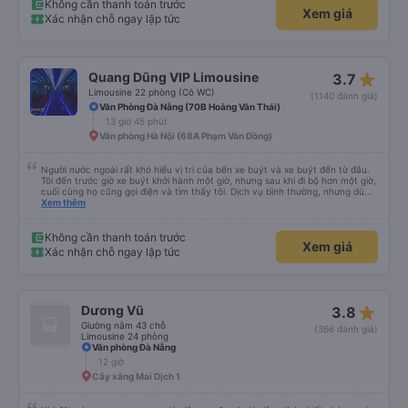
phút. Khi xe buýt đến, tài xế đã đến tận nơi giúp đỡ chúng tôi và nhân viên
Không cần thanh toán trước
Xem giá
chăm sóc khách hàng cũng đã xác nhận qua email. Xe buýt sạch sẽ và
Xác nhận chỗ ngay lập tức
giường ngủ thoải mái. Tài xế rất tốt bụng và chu đáo vì biết chúng tôi là
khách du lịch. Chúng tôi cảm thấy an toàn suốt cả chuyến đi. Cuối chuyến
đi, tài xế đã hướng dẫn chúng tôi đến xe đưa đón miễn phí đến khách sạn. Tôi
rất khuyên bạn nên sử dụng dịch vụ này.
star_rate
Quang Dũng VIP Limousine
3.7
Limousine 22 phòng (Có WC)
(1140 đánh giá)
Văn Phòng Đà Nẵng (70B Hoàng Văn Thái)
13 giờ 45 phút
Văn phòng Hà Nội (68A Phạm Văn Đồng)
Người nước ngoài rất khó hiểu vị trí của bến xe buýt và xe buýt đến từ đâu.
Tôi đến trước giờ xe buýt khởi hành một giờ, nhưng sau khi đi bộ hơn một giờ,
cuối cùng họ cũng gọi điện và tìm thấy tôi. Dịch vụ bình thường, nhưng dù
sao thì tôi ngủ ngon hơn ở khách sạn vì tôi rất thoải mái. Sẽ tuyệt hơn nếu
Xem thêm
tiếng còi xe bớt to hơn. Nhưng tôi thích nó nên tôi cho điểm tối đa. Cảm ơn
bạn rất nhiều.
Không cần thanh toán trước
Xem giá
Xác nhận chỗ ngay lập tức
star_rate
Dương Vũ
3.8
Giường nằm 43 chỗ
(366 đánh giá)
Limousine 24 phòng
Văn phòng Đà Nẵng
12 giờ
Cây xăng Mai Dịch 1