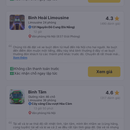
star_rate
Bình Hoài Limousine
4.3
Limousine 24 phòng
(490 đánh giá)
131 Nguyễn Đỗ Cung (Đà Nẵng)
12 giờ
Văn phòng Hà Nội (837 Giải Phóng)
Chúng tôi đã đặt vé xe buýt đêm từ Huế đến Hà Nội cho hai người. Xe buýt
đến điểm đón muộn một tiếng, điều này khá bình thường ở đây vì xe buýt
thường đón khách từ các thành phố khác trước đó. Chuyến đi rất thoải mái,
ghế nằm êm ái, và ngay cả người cao 1,80 m như tôi vẫn ngủ ngon. Sau khi
Xem thêm
đến nơi, chúng tôi quên một chiếc túi nhỏ trên xe, nhưng đã nhận lại được
vào tối hôm đó hoàn toàn nguyên vẹn. Tất nhiên, tốt hơn hết là tránh những
rắc rối như vậy, nhưng thật tốt khi thấy công ty xe buýt quan tâm đến
Không cần thanh toán trước
Xem giá
khách hàng của mình. Chúng tôi chắc chắn sẽ đi xe của họ lần nữa.
Xác nhận chỗ ngay lập tức
star_rate
Bình Tâm
4.6
Giường nằm 46 chỗ
(317 đánh giá)
Limousine 36 phòng
Cây xăng Cầu vượt Hòa Cầm
13 giờ 50 phút
Văn phòng Hà Nội
Tài xế và lơ xe thái độ rất nhiệt tình, tận tâm, mình lên nhầm xe (cùng hãng,
cùng tuyến) tài xế và lơ xe cả 2 xe đều rất tận tình giúp đỡ. Giá vé rẻ nhưng