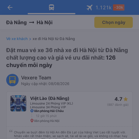
arrow_back
Tải app Vexere ngay!
Tải app Vexere
1.121
k
-30k
Mở app
Mở app
Nhận ưu đãi thành viên độc
-30k/ghế khi đặt vé máy bay qua
quyền
app
Đà Nẵng
Hà Nội
Chọn ngày
Vé xe khách
xe đi Hà Nội từ Đà Nẵng
Đặt mua vé xe 36 nhà xe đi Hà Nội từ Đà Nẵng
chất lượng cao và giá vé ưu đãi nhất
: 126
chuyến mỗi ngày
Vexere Team
Ngày cập nhật: 08/08/2026
Việt Lào (Đà Nẵng)
4.7
Limousine 24 Phòng VIP (KL)
(887 đánh giá)
Limousine 34 Phòng VIP
Văn phòng Hải Châu
12 giờ 15 phút
Văn phòng Hà Nội
Chuyến xe buýt đêm từ Hội An đến Đà Lạt của hãng Viet Lao rất tuyệt vời.
Nhân viên rất thân thiện, xe sạch sẽ, tài xế lái xe giỏi, và không có nhạc hay