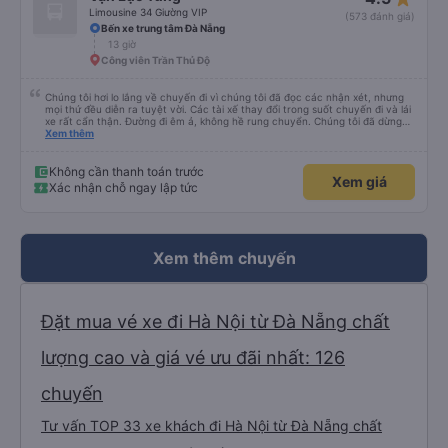
Limousine 34 Giường VIP
(573 đánh giá)
Bến xe trung tâm Đà Nẵng
13 giờ
Công viên Trần Thủ Độ
Chúng tôi hơi lo lắng về chuyến đi vì chúng tôi đã đọc các nhận xét, nhưng
mọi thứ đều diễn ra tuyệt vời. Các tài xế thay đổi trong suốt chuyến đi và lái
xe rất cẩn thận. Đường đi êm ả, không hề rung chuyển. Chúng tôi đã dừng
đủ số lần để đi vệ sinh và dừng lại để ăn tối. Nhìn chung, ghế ngồi có thể hơi
Xem thêm
ngắn đối với những người cao trên 180 cm nhưng đó không phải là vấn đề
lớn. Chúng tôi rất thích chuyến đi.
Không cần thanh toán trước
Xem giá
Xác nhận chỗ ngay lập tức
Xem thêm chuyến
Đặt mua vé xe đi Hà Nội từ Đà Nẵng chất
lượng cao và giá vé ưu đãi nhất: 126
chuyến
Tư vấn TOP 33 xe khách đi Hà Nội từ Đà Nẵng chất