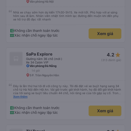
Văn phòng Hà Nội
Nhà xe chạy sớm hơn dự kiến 17h30-5h15. Xe mới tốt. Phù hợp với ai sáng
hôm sau đi làm. Nhân viên nhiệt tình mình lạc đường đến muộn khi đến phụ
xe hỗ trợ đồ đạc rất nhanh
Không cần thanh toán trước
Xem giá
Xác nhận chỗ ngay lập tức
star_rate
SaPa Explore
4.2
Giường nằm 36 chỗ (mới )
(313 đánh giá)
Xe 34 Cabin VIP
Văn phòng Đà Nẵng
14 giờ
5 P. Trần Nguyên Hãn
Đây là lần thứ hai tôi đi với công ty này. Tôi đã đặt vé xe buýt hạng sang 34
chỗ từ Hà Nội đến Hội An. Vài giờ trước giờ khởi hành, họ đã đổi giờ khởi hành
của tôi sang xe buýt tiêu chuẩn 44 chỗ, nói rằng xe của tôi gặp sự cố. Trong
quá trình sắp xếp lại, họ tự động xếp tôi vào một chỗ ngồi rất tệ. Sau khi
Xem thêm
nhắn tin cho họ qua Zalo (chỉ tiếng Việt) trước khi khởi hành, tôi đã được đổi
sang chỗ ngồi tốt hơn. Xe khởi hành từ Hà Nội đúng giờ lúc 22:40. Điểm đón
khách ngay trước một quán cà phê gần các xe buýt khác; bạn cần hỏi ở mỗi
Không cần thanh toán trước
Xem giá
xe buýt để tìm xe của mình. Xe buýt thoải mái, chỗ ngồi có chăn và nước
Xác nhận chỗ ngay lập tức
uống miễn phí ở phía trước. Điều hòa tốt và chuyến đi dễ chịu. Không có
người ngủ gật ở lối đi. Điểm dừng ăn sáng lúc 8 giờ sáng phía bắc Huế có giá
cả phải chăng nhưng chỉ có hai nhà vệ sinh. Thật kỳ lạ, chúng tôi đã dừng lại
giữa Huế và Đà Nẵng để thay lốp (??). Đến Đà Nẵng lúc 12:30, Hội An lúc
14:00. Tôi rất lo lắng khi họ thay đổi vé của tôi vào phút cuối, nhưng mọi