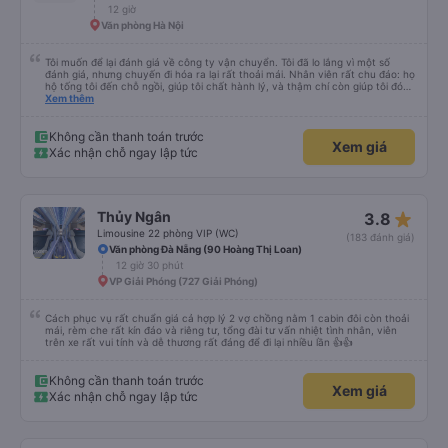
12 giờ
Văn phòng Hà Nội
Tôi muốn để lại đánh giá về công ty vận chuyển. Tôi đã lo lắng vì một số
đánh giá, nhưng chuyến đi hóa ra lại rất thoải mái. Nhân viên rất chu đáo: họ
hộ tống tôi đến chỗ ngồi, giúp tôi chất hành lý, và thậm chí còn giúp tôi đóng
gói giày. Điểm trừ duy nhất là xe buýt đến sớm hơn một tiếng so với giờ khởi
Xem thêm
hành, giống như tôi, nên tôi không biết chuyện gì sẽ xảy ra nếu tôi đến đúng
giờ ghi trên vé. Nhìn chung, tôi rất hài lòng với chuyến đi và tôi rất vui vì đã
chọn công ty này.
Không cần thanh toán trước
Xem giá
Xác nhận chỗ ngay lập tức
star_rate
Thủy Ngân
3.8
Limousine 22 phòng VIP (WC)
(183 đánh giá)
Văn phòng Đà Nẵng (90 Hoàng Thị Loan)
12 giờ 30 phút
VP Giải Phóng (727 Giải Phóng)
Cách phục vụ rất chuẩn giá cả hợp lý 2 vợ chồng nằm 1 cabin đôi còn thoải
mái, rèm che rất kín đáo và riêng tư, tổng đài tư vấn nhiệt tình nhân, viên
trên xe rất vui tính và dễ thương rất đáng để đi lại nhiều lần 👍👍
Không cần thanh toán trước
Xem giá
Xác nhận chỗ ngay lập tức