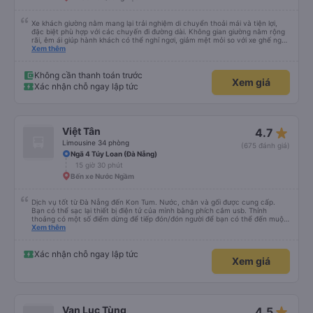
Xe khách giường nằm mang lại trải nghiệm di chuyển thoải mái và tiện lợi,
đặc biệt phù hợp với các chuyến đi đường dài. Không gian giường nằm rộng
rãi, êm ái giúp hành khách có thể nghỉ ngơi, giảm mệt mỏi so với xe ghế ngồi
thông thường. Hệ thống điều hòa hoạt động ổn định, xe vận hành êm, ít rung
Xem thêm
lắc. Trên xe được trang bị đầy đủ tiện ích như chăn, gối, rèm che riêng tư,
cổng sạc điện thoại và WiFi, tạo cảm giác dễ chịu trong suốt hành trình. Đội
ngũ tài xế và phụ xe phục vụ nhiệt tình, lịch sự, lái xe cẩn thận, đảm bảo an
Không cần thanh toán trước
Xem giá
toàn cho hành khách. Xe xuất bến đúng giờ, dừng nghỉ hợp lý, thuận tiện cho
Xác nhận chỗ ngay lập tức
việc ăn uống và vệ sinh. Với giá vé hợp lý, chất lượng phục vụ tốt, xe khách
giường nằm là lựa chọn đáng tin cậy cho những chuyến đi xa, đặc biệt là các
chuyến đi ban đêm.
star_rate
Việt Tân
4.7
Limousine 34 phòng
(675 đánh giá)
Ngã 4 Túy Loan (Đà Nẵng)
15 giờ 30 phút
Bến xe Nước Ngầm
Dịch vụ tốt từ Đà Nẵng đến Kon Tum. Nước, chăn và gối được cung cấp.
Bạn có thể sạc lại thiết bị điện tử của mình bằng phích cắm usb. Thỉnh
thoảng có một số điểm dừng để tiếp đón/đón người để bạn có thể đến muộn
hơn một chút so với mô tả. (Lưu ý: chúng tôi hiểu và nói được một chút
Xem thêm
tiếng Việt)
Xác nhận chỗ ngay lập tức
Xem giá
star_rate
Vạn Lục Tùng
4.5