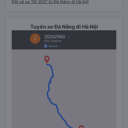
Đặt vé xe Tết 2027 từ Đà Nẵng đi Hà Nội
Tuyến xe Đà Nẵng đi Hà Nội