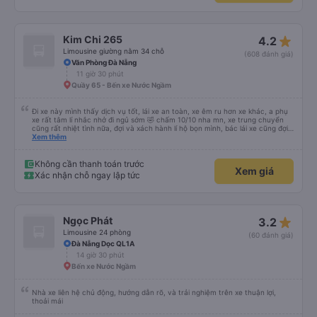
star_rate
Kim Chi 265
4.2
Limousine giường nằm 34 chỗ
(608 đánh giá)
Văn Phòng Đà Nẵng
11 giờ 30 phút
Quầy 65 - Bến xe Nước Ngầm
Đi xe này mình thấy dịch vụ tốt, lái xe an toàn, xe êm ru hơn xe khác, a phụ
xe rất tâm lí nhắc nhở đi ngủ sớm 🤣 chấm 10/10 nha mn, xe trung chuyển
cũng rất nhiệt tình nữa, đợi và xách hành lí hộ bọn mình, bác lái xe cũng đợi
mn đi vệ sinh xong mới đi chứ ko vội vàng mắng khách như xe khác, nên đi
Xem thêm
mn nha, cabin nằm cũng rất rộng nữa người m8, m9 nằm thoải mái luôn,
kphai PR đâu nhưng rất tốt mn nhé, tại mình đi xe khác HN-ĐN rồi nên mình
thấy thế
Không cần thanh toán trước
Xem giá
Xác nhận chỗ ngay lập tức
star_rate
Ngọc Phát
3.2
Limousine 24 phòng
(60 đánh giá)
Đà Nẵng Dọc QL1A
14 giờ 30 phút
Bến xe Nước Ngầm
Nhà xe liên hệ chủ động, hướng dẫn rõ, và trải nghiệm trên xe thuận lợi,
thoải mái