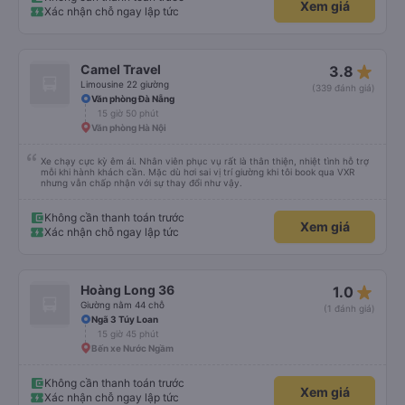
Xem giá
trợ ạ. Số mình đuôi 666, chuyến ĐH-NT ngày 16/1. À các bạn nữ lễ tân xinh
Xác nhận chỗ ngay lập tức
iu còn đổi cho mình phòng đơn sang đôi xong còn note là (một mình) yêu
luôn. Nhưng phòng đôi mà nằm một thì mỗi lần xe rẽ 1 cái là ✈️ Ít đi xe khách
nhưng đủ để đánh giá 10/10.
star_rate
Camel Travel
3.8
Limousine 22 giường
(339 đánh giá)
Văn phòng Đà Nẵng
15 giờ 50 phút
Văn phòng Hà Nội
Xe chạy cực kỳ êm ái. Nhân viên phục vụ rất là thân thiện, nhiệt tình hỗ trợ
mỗi khi hành khách cần. Mặc dù hơi sai vị trí giường khi tôi book qua VXR
nhưng vẫn chấp nhận với sự thay đổi như vậy.
Không cần thanh toán trước
Xem giá
Xác nhận chỗ ngay lập tức
star_rate
Hoàng Long 36
1.0
Giường nằm 44 chỗ
(1 đánh giá)
Ngã 3 Túy Loan
15 giờ 45 phút
Bến xe Nước Ngầm
Không cần thanh toán trước
Xem giá
Xác nhận chỗ ngay lập tức