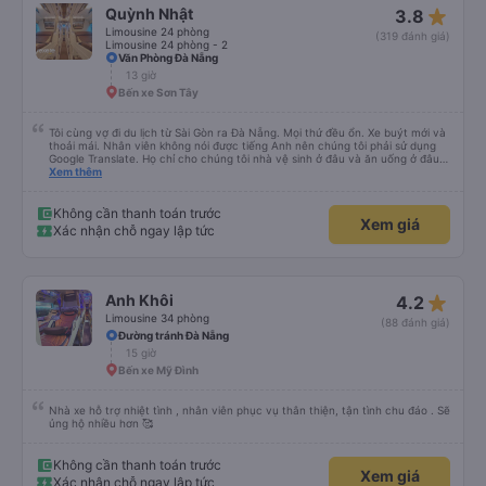
star_rate
Quỳnh Nhật
3.8
Limousine 24 phòng
(319 đánh giá)
Limousine 24 phòng - 2
Văn Phòng Đà Nẵng
13 giờ
Bến xe Sơn Tây
Tôi cùng vợ đi du lịch từ Sài Gòn ra Đà Nẵng. Mọi thứ đều ổn. Xe buýt mới và
thoải mái. Nhân viên không nói được tiếng Anh nên chúng tôi phải sử dụng
Google Translate. Họ chỉ cho chúng tôi nhà vệ sinh ở đâu và ăn uống ở đâu.
Xe buýt dừng 4 lần trong chuyến đi 16 giờ của chúng tôi. Chúng tôi đến sớm
Xem thêm
hơn dự kiến 3 tiếng. Trải nghiệm đích thực :). Vấn đề chính là công ty đã thay
đổi điểm đón của chúng tôi. Họ gọi cho chúng tôi cả buổi sáng để thông báo
nhưng chúng tôi không hiểu được tiếng Việt. Người quản lý trong khách sạn
Không cần thanh toán trước
Xem giá
của chúng tôi đã giúp đỡ chúng tôi.
Xác nhận chỗ ngay lập tức
star_rate
Anh Khôi
4.2
Limousine 34 phòng
(88 đánh giá)
Đường tránh Đà Nẵng
15 giờ
Bến xe Mỹ Đình
Nhà xe hỗ trợ nhiệt tình , nhân viên phục vụ thân thiện, tận tình chu đáo . Sẽ
ủng hộ nhiều hơn 🥰
Không cần thanh toán trước
Xem giá
Xác nhận chỗ ngay lập tức