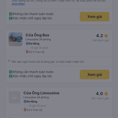
chất lượng rất tốt, trong vé có kèm 1 bữa cơm tối. Xe xuất phát trễ so với
trên app 45p, nhưng do bão nên trời mưa rất to, có thể thông cảm được.
Xem thêm
99/10
Không cần thanh toán trước
Xem giá
Xác nhận chỗ ngay lập tức
star_rate
Cửa Ông Bus
4.2
Limousine 34 phòng
(65 đánh giá)
Đà Nẵng
16 giờ 30 phút
Số 5 Trần Vỹ
Rất tiện nghi thoải mái đi đúng giờ .lx thân thiện nhiệt tình
Không cần thanh toán trước
Xem giá
Xác nhận chỗ ngay lập tức
star_rate
Cửa Ông Limousine
4.0
Limousine 34 phòng
(621 đánh giá)
Đà Nẵng
15 giờ 30 phút
Số 5 Trần Vỹ