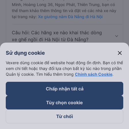
Minh, Hoàng Long 36, Ngọc Phát, Thiên Trung, bạn có
thể tham khảo thêm thông tin và đặt vé các nhà xe này
tại trang này:
Xe giường nằm Đà Nẵng đi Hà Nội
Câu hỏi: Các hãng xe nào khai thác dòng
xe ghế ngồi đi Hà Nội từ Đà Nẵng?
close
Sử dụng cookie
Trả lời: Hiện tại chưa có nhà xe nào có loại xe ghế ngồi
khai thác tuyến Đà Nẵng đi Hà Nội
Vexere dùng cookie để website hoạt động ổn định. Bạn có thể
xem chi tiết hoặc thay đổi lựa chọn bất kỳ lúc nào trong phần
Quản lý cookie. Tìm hiểu thêm trong
Chính sách Cookie
.
Chấp nhận tất cả
Thông tin tuyến đường Đà Nẵng đi Hà Nội
Tùy chọn cookie
Chiều dài tuyến đường
610 km
Từ chối