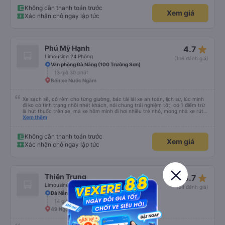
Không cần thanh toán trước
Xem giá
Xác nhận chỗ ngay lập tức
star_rate
Phú Mỹ Hạnh
4.7
Limousine 24 Phòng
(116 đánh giá)
Văn phòng Đà Nẵng (100 Trường Sơn)
13 giờ 30 phút
Bến xe Nước Ngầm
Xe sạch sẽ, có rèm cho từng giường, bác tài lái xe an toàn, lịch sự, lúc mình
đi ko có tình trạng nhồi nhét khách, nói chung trải nghiệm tốt, có 1 điểm trừ
là hút thuốc trên xe, mà xe hôm mình đi hơi nhiều trẻ nhỏ, mong nhà xe rút
kinh nghiệm khi đọc đc bình luận này
Xem thêm
Không cần thanh toán trước
Xem giá
Xác nhận chỗ ngay lập tức
star_rate
Thiên Trung
3.7
Limousine 34 giường
(54 đánh giá)
Đà Nẵng
14 giờ 25 phút
49 Ngọc Hồi