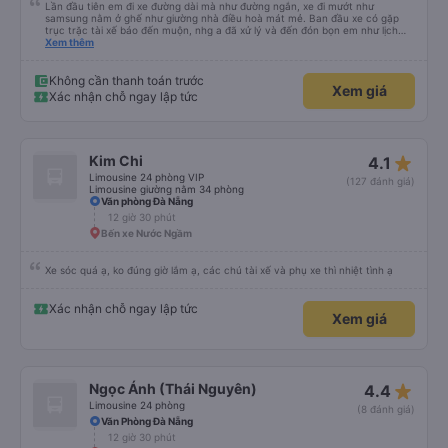
Lần đầu tiên em đi xe đường dài mà như đường ngắn, xe đi mướt như
samsung nằm ở ghế như giường nhà điều hoà mát mẻ. Ban đầu xe có gặp
trục trặc tài xế báo đến muộn, nhg a đã xử lý và đến đón bọn em như lịch
trên hệ thống. Anh tài xế Văn Sĩ quá vui tính và nhiệt tình, trời mưa gió đã
Xem thêm
chở bọn e về tận nơi an toàn. 5⭐️ cho anh tài xế Văn Sĩ cùng với nhà xe. Lần
sau e mong có duyên gặp lại a ạ.
Không cần thanh toán trước
Xem giá
Xác nhận chỗ ngay lập tức
star_rate
Kim Chi
4.1
Limousine 24 phòng VIP
(127 đánh giá)
Limousine giường nằm 34 phòng
Văn phòng Đà Nẵng
12 giờ 30 phút
Bến xe Nước Ngầm
Xe sóc quá ạ, ko đúng giờ lắm ạ, các chú tài xế và phụ xe thì nhiệt tình ạ
Xác nhận chỗ ngay lập tức
Xem giá
star_rate
Ngọc Ánh (Thái Nguyên)
4.4
Limousine 24 phòng
(8 đánh giá)
Văn Phòng Đà Nẵng
12 giờ 30 phút