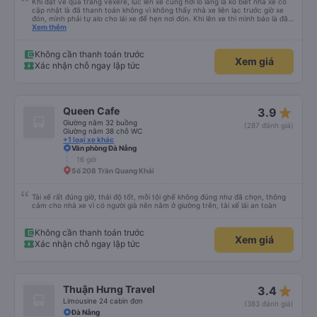
Khi đặt vé qua trang vexere, lúc lên xe cũng hơi lo lắng là ko biết nhà xe có
cập nhật là đã thanh toán không vì không thấy nhà xe liên lạc trước giờ xe
đón, mình phải tự alo cho lái xe để hẹn nơi đón. Khi lên xe thì mình báo là đã
mua qua trang vexere thì lúc đó nhà xe mới kiểm tra và OK. Như vậy, nếu
Xem thêm
nhà xe liên hệ trước để xác nhận với khách là tốt nhất, tránh để khách sốt
ruột, lo lắng.
Không cần thanh toán trước
Xem giá
Xác nhận chỗ ngay lập tức
star_rate
Queen Cafe
3.9
Giường nằm 32 buồng
(287 đánh giá)
Giường nằm 38 chỗ WC
+1 loại xe khác
Văn phòng Đà Nẵng
16 giờ
Số 208 Trần Quang Khải
Tài xế rất đúng giờ, thái độ tốt, mỗi tội ghế không đúng như đã chọn, thông
cảm cho nhà xe vì có người già nên nằm ở giường trên, tài xế lái an toàn
Không cần thanh toán trước
Xem giá
Xác nhận chỗ ngay lập tức
star_rate
Thuận Hưng Travel
3.4
Limousine 24 cabin đơn
(383 đánh giá)
Đà Nẵng