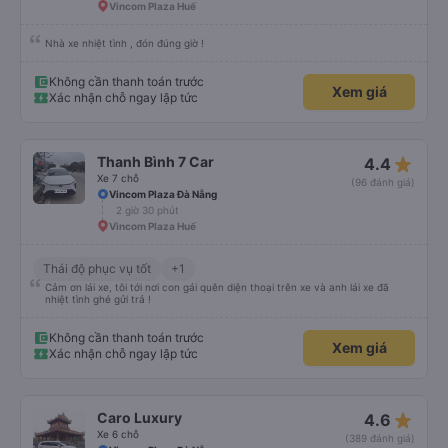
Vincom Plaza Huế
Nhà xe nhiệt tình , đón đúng giờ !
Không cần thanh toán trước
Xem giá
Xác nhận chỗ ngay lập tức
star_rate
Thanh Bình 7 Car
4.4
Xe 7 chỗ
(96 đánh giá)
Vincom Plaza Đà Nẵng
2 giờ 30 phút
Vincom Plaza Huế
Thái độ phục vụ tốt
+1
Cảm ơn lái xe, tôi tới nơi con gái quên diện thoại trên xe và anh lái xe đã
nhiệt tình ghé gửi trả !
Không cần thanh toán trước
Xem giá
Xác nhận chỗ ngay lập tức
star_rate
Caro Luxury
4.6
Xe 6 chỗ
(389 đánh giá)