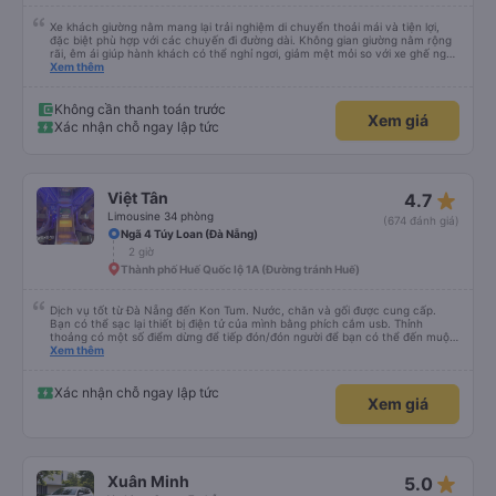
Xe khách giường nằm mang lại trải nghiệm di chuyển thoải mái và tiện lợi,
đặc biệt phù hợp với các chuyến đi đường dài. Không gian giường nằm rộng
rãi, êm ái giúp hành khách có thể nghỉ ngơi, giảm mệt mỏi so với xe ghế ngồi
thông thường. Hệ thống điều hòa hoạt động ổn định, xe vận hành êm, ít rung
Xem thêm
lắc. Trên xe được trang bị đầy đủ tiện ích như chăn, gối, rèm che riêng tư,
cổng sạc điện thoại và WiFi, tạo cảm giác dễ chịu trong suốt hành trình. Đội
ngũ tài xế và phụ xe phục vụ nhiệt tình, lịch sự, lái xe cẩn thận, đảm bảo an
Không cần thanh toán trước
Xem giá
toàn cho hành khách. Xe xuất bến đúng giờ, dừng nghỉ hợp lý, thuận tiện cho
Xác nhận chỗ ngay lập tức
việc ăn uống và vệ sinh. Với giá vé hợp lý, chất lượng phục vụ tốt, xe khách
giường nằm là lựa chọn đáng tin cậy cho những chuyến đi xa, đặc biệt là các
chuyến đi ban đêm.
star_rate
Việt Tân
4.7
Limousine 34 phòng
(674 đánh giá)
Ngã 4 Túy Loan (Đà Nẵng)
2 giờ
Thành phố Huế Quốc lộ 1A (Đường tránh Huế)
Dịch vụ tốt từ Đà Nẵng đến Kon Tum. Nước, chăn và gối được cung cấp.
Bạn có thể sạc lại thiết bị điện tử của mình bằng phích cắm usb. Thỉnh
thoảng có một số điểm dừng để tiếp đón/đón người để bạn có thể đến muộn
hơn một chút so với mô tả. (Lưu ý: chúng tôi hiểu và nói được một chút
Xem thêm
tiếng Việt)
Xác nhận chỗ ngay lập tức
Xem giá
star_rate
Xuân Minh
5.0