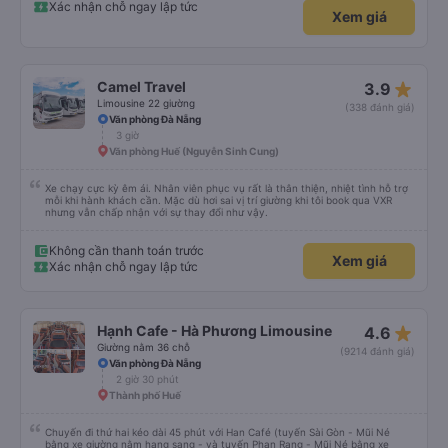
thời gian dự kiến. 10 điểm, lần sau có nhu cầu sẽ chọn nhà xe này để đi Vinh
Xác nhận chỗ ngay lập tức
Xem giá
<-> Đà Nẵng
star_rate
Camel Travel
3.9
Limousine 22 giường
(338 đánh giá)
Văn phòng Đà Nẵng
3 giờ
Văn phòng Huế (Nguyễn Sinh Cung)
Xe chạy cực kỳ êm ái. Nhân viên phục vụ rất là thân thiện, nhiệt tình hỗ trợ
mỗi khi hành khách cần. Mặc dù hơi sai vị trí giường khi tôi book qua VXR
nhưng vẫn chấp nhận với sự thay đổi như vậy.
Không cần thanh toán trước
Xem giá
Xác nhận chỗ ngay lập tức
star_rate
Hạnh Cafe - Hà Phương Limousine
4.6
Giường nằm 36 chỗ
(9214 đánh giá)
Văn phòng Đà Nẵng
2 giờ 30 phút
Thành phố Huế
Chuyến đi thứ hai kéo dài 45 phút với Han Café (tuyến Sài Gòn - Mũi Né
bằng xe giường nằm hạng sang - và tuyến Phan Rang - Mũi Né bằng xe