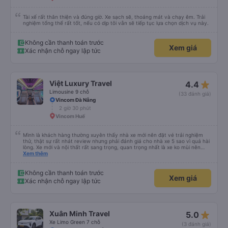
Tài xế rất thân thiện và đúng giờ. Xe sạch sẽ, thoáng mát và chạy êm. Trải
nghiệm tổng thể rất tốt, nếu có dịp tôi vẫn sẽ tiếp tục lựa chọn dịch vụ này.
Không cần thanh toán trước
Xem giá
Xác nhận chỗ ngay lập tức
star_rate
Việt Luxury Travel
4.4
Limousine 9 chỗ
(33 đánh giá)
Vincom Đà Nẵng
2 giờ 30 phút
Vincom Huế
Mình là khách hàng thường xuyên thấy nhà xe mới nên đặt vé trải nghiệm
thử, thật sự rất nhát review nhưng phải đánh giá cho nhà xe 5 sao vì quá hài
lòng. Xe mới và nội thất rất sang trọng, quan trọng nhất là xe ko mùi nên
mình đỡ hẳn các triệu chứng say xe. Bác tài chạy rất êm, tốc độ đều, xe có
Xem thêm
ghế massage. Mình rất hài lòng về chuyến đi, nếu có nhu cầu thì đây sẽ là
nhà xe đầu tiên trong lựa chọn của mình.
Không cần thanh toán trước
Xem giá
Xác nhận chỗ ngay lập tức
star_rate
Xuân Minh Travel
5.0
Xe Limo Green 7 chỗ
(3 đánh giá)