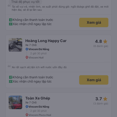
Thái độ phục vụ tốt
Tài xế vui vẻ, nhiệt tình, xe xuất phát đúng giờ. ngồi đubgs ghế đã đặt, xe mới
hiện đaj. sẽ đi lại lần sau
Không cần thanh toán trước
Xem giá
Xác nhận chỗ ngay lập tức
star_rate
Hoàng Long Happy Car
4.8
Xe 7 Chỗ
(8 đánh giá)
Vincom Đà Nẵng
2 giờ 30 phút
Vincom Huế
Xe rất sạch sẽ,tiện ích wifi nước uốn đầy đủ
Không cần thanh toán trước
Xem giá
Xác nhận chỗ ngay lập tức
star_rate
Toàn Xe Ghép
3.7
Xe 7 Chỗ
(3 đánh giá)
Vincom Đà Nẵng
2 giờ 30 phút
Vincom Plaza Huế