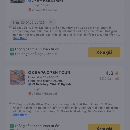
Vincom Plaza Đà Nẵng
2 giờ 15 phút
Vincom Plaza Huế
Thái độ phục vụ tốt
+1
Đi chuyến Huế với Đà Nẵng khá nhiều nhưng chưa bao giờ hài lòng với
chuyến này đến mức phải lưu số lại để đặt đi sau này chắc chắn. Thời gian
hẹn đón rất chuẩn giờ, các nhà xe khác đi rất hay lề mề trễ giờ, nên mình rất
bất ngờ với sự đúng giờ của xe. Xe ngồi sạch sẽ, chạy khá êm, thơm tho mùi
Xem thêm
tinh dầu ko có bị hôi hay dơ. Xe đời mới. Tài xế nay mình đi bạn ốm ốm sinh
năm 90, lái xe rất cứng và cực kỳ an toàn. Lần đầu tiên đi tuyến này mà
thấy tài xế chạy tuân thủ biến báo giới hạn tốc độ, ko sử dụng điện thoại khi
Không cần thanh toán trước
Xem giá
lái xe và rất tập trung, chuyển làn từ tốn và quan sát kỹ. Đón mình đi từ Đà
Xác nhận chỗ ngay lập tức
Nẵng 2:30 thì trả tại nhà lúc 5:00, trải nghiệm tốt nhất trong các nhà xe đã
từng đi.
star_rate
G8 SAPA OPEN TOUR
4.6
Limousine 28 chỗ VIP
(3232 đánh giá)
Limousine giường 24 chỗ
VP Đà Nẵng - 204 Hồ Nghinh
2 giờ
VP Huế - 45 Lê Lợi
Thông tin về địa điểm đón v.v. chỉ mang tính chất tham khảo, tôi đã hỏi
Vexere nơi chúng tôi có thể đến trực tiếp xe buýt lớn và cuối cùng địa điểm
vẫn là xe buýt nhỏ đưa chúng tôi đến xe buýt nhưng điều đó không thành
vấn đề. Chúng tôi khởi hành đúng giờ từ Hà Nội nhưng đã nghỉ rất lâu ở sân
Xem thêm
bay để đợi một số hành khách tôi đoán vậy và chỉ đến Sa Pa muộn 30 phút
nên rất tốt. Không có WC trên xe buýt nên hãy cân nhắc nhưng bạn sẽ nghỉ
30 phút hai lần ở khu vực đường cao tốc (3 nghìn đồng để sử dụng phòng
Không cần thanh toán trước
Xem giá
tắm và chúng rất sạch sẽ) và cũng có thể mua rất nhiều đồ ăn nhẹ và thức