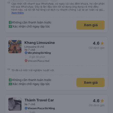
Cập nhật rất nhanh qua WhatsApp, và ngay cả vào đêm khuya, họ vẫn phản
hồi qua WhatsApp. Đây là lần đầu tiên tôi sử dụng ứng dụng và nhà điều
hành này, và tôi rất hài lòng với dịch vụ nhanh chóng. Lái xe an toàn và giúp
tôi đến khách sạn ở Huế, mặc dù tôi không báo trước khi đặt xe và tài xế đã
Xem thêm
hỏi tôi muốn đi đâu. Tôi rất cảm kích vì họ đã đón tôi tại địa điểm tôi muốn,
không giống như các nhà điều hành khác. Tôi đã quyết định sử dụng dịch vụ
của họ một lần nữa cho chuyến trở về Đà Nẵng.
Không cần thanh toán trước
Xem giá
Xác nhận chỗ ngay lập tức
Khang Limousine
4.6
Limousine 9 chỗ
(22 đánh giá)
Xe 7 chỗ
Văn phòng Đà Nẵng
2 giờ 30 phút
Vincom Plaza Huế
Tôi đã có một trải nghiệm tuyệt vời.
Không cần thanh toán trước
Xem giá
Xác nhận chỗ ngay lập tức
Thành Travel Car
4.6
Xe 7 chỗ
(10 đánh giá)
Vincom Plaza Đà Nẵng
3 giờ