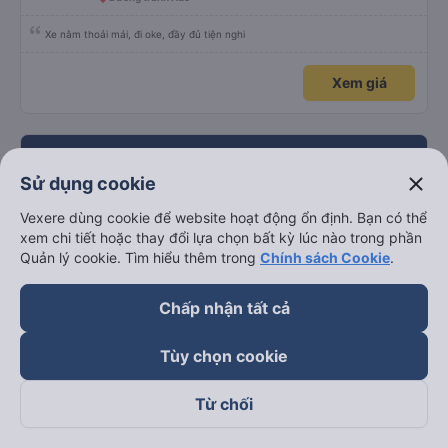
Xe nằm thoải mái, đi oke, đầy đủ tiện nghi
Xem giá
Xem thêm chuyến
close
Sử dụng cookie
Vexere dùng cookie để website hoạt động ổn định. Bạn có thể
Đặt mua vé xe đi Thừa Thiên Huế từ Đà
xem chi tiết hoặc thay đổi lựa chọn bất kỳ lúc nào trong phần
Nẵng chất lượng cao và giá vé ưu đãi nhất:
Quản lý cookie. Tìm hiểu thêm trong
Chính sách Cookie
.
798 chuyến
Chấp nhận tất cả
Tư vấn TOP 60 xe khách đi Thừa Thiên Huế từ Đà
Nẵng chất lượng cao, uy tín, giá rẻ nhất 08/2026
Tùy chọn cookie
🚌 1. Xe Dũng Nhật khởi hành tại (Bến xe trung
Từ chối
tâm Đà Nẵng)
🚌 2. Xe Băng Như TL khởi hành tại 910A Ngô