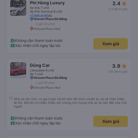
star_rate
Phi Hùng Luxury
2.4
Xe KIA 7 chỗ
(13 đánh giá)
Xe KIA Carnival 6 chỗ
+1 loại xe khác
Vincom Plaza Đà Nẵng
2 giờ 30 phút
Vincom Plaza Huế
Không cần thanh toán trước
Xem giá
Xác nhận chỗ ngay lập tức
star_rate
Dũng Car
3.9
Limousine 9 chỗ
(45 đánh giá)
Xe 7 chỗ
Vincom Plaza Đà Nẵng
2 giờ 30 phút
Vincom Plaza Huế
Nhà xe tận tình, có gọi trước tới khi đón để mình chuẩn bị, tài xế thân thiện,
lái tốt. Đôi khi có nhiều thiếu sót nhưng nói chung nhà xe ok nên đặt nha mọi
người
Không cần thanh toán trước
Xem giá
Xác nhận chỗ ngay lập tức