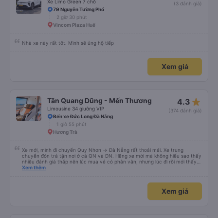
Xe Limo Green 7 chỗ
(3 đánh giá)
79 Nguyễn Tường Phổ
2 giờ 30 phút
Vincom Plaza Huế
Nhà xe này rất tốt. Mình sẽ ủng hộ tiếp
Xem giá
star_rate
Tân Quang Dũng - Mến Thương
4.3
Limousine 34 giường VIP
(374 đánh giá)
Bến xe Đức Long Đà Nẵng
1 giờ 55 phút
Hương Trà
Xe mới, mình đi chuyến Quy Nhơn -> Đà Nẵng rất thoải mái. Xe trung
chuyển đón trả tận nơi ở cả QN và ĐN. Hãng xe mới mà không hiểu sao thấy
nhiều đánh giá thấp nên lúc mua vé có phân vân, nhưng lúc đi rồi mới thấy
tuyệt vời. Mọi nhân viên đều thân thiện, nhiệt tình. Nhắn tin cho anh phụ lái
Xem thêm
nếu muốn đi vệ sinh và ảnh vui vẻ dừng xe ở trạm xăng gần nhất để nhà
mình xuống đi!! Mấy xe khác có khi nhăn nhó và chửi nhẹ rồi :) Xe mới, điều
hoà mạnh, sạch sẽ. Không hiểu sao nhiều đánh giá thấp? Mọi người ủng hộ
Xem giá
nhé, mình đi Quy Nhơn về Đà Nẵng mà cả xe có 7 khách, nhìn thương. Chúc
Tân Quang Dũng thành công.