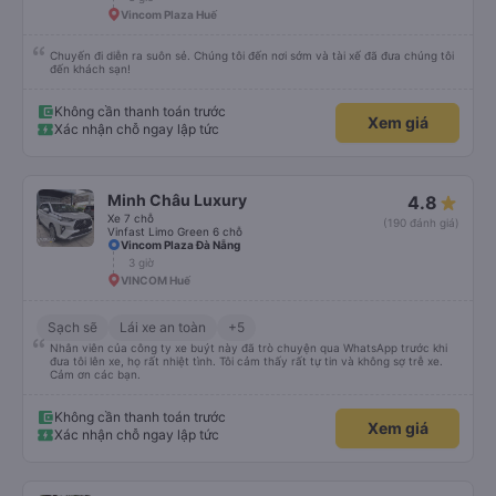
Vincom Plaza Huế
Chuyến đi diễn ra suôn sẻ. Chúng tôi đến nơi sớm và tài xế đã đưa chúng tôi
đến khách sạn!
Không cần thanh toán trước
Xem giá
Xác nhận chỗ ngay lập tức
Minh Châu Luxury
4.8
Xe 7 chỗ
(190 đánh giá)
Vinfast Limo Green 6 chỗ
Vincom Plaza Đà Nẵng
3 giờ
VINCOM Huế
Sạch sẽ
Lái xe an toàn
+5
Nhân viên của công ty xe buýt này đã trò chuyện qua WhatsApp trước khi
đưa tôi lên xe, họ rất nhiệt tình. Tôi cảm thấy rất tự tin và không sợ trễ xe.
Cảm ơn các bạn.
Không cần thanh toán trước
Xem giá
Xác nhận chỗ ngay lập tức