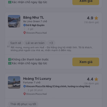
Xem giá
Xác nhận chỗ ngay lập tức
star_rate
Băng Như TL
4.9
Xe Limo Green 7 chỗ
(18 đánh giá)
Số 6 Ngô Quyền
2 giờ
Vincom Plaza Huế
Sạch sẽ
Lái xe an toàn
+3
Rất mong, mong anh em Huế - Đà Nẵng ủng hộ nhiệt tình. Tôi là khách,
không phải người của nhà xe, nhấn mạnh ở điểm này.
Không cần thanh toán trước
Xem giá
Xác nhận chỗ ngay lập tức
star_rate
Hoàng Trí Luxury
4.4
Fortuner 7 chỗ
(26 đánh giá)
Vincom Plaza Đà Nẵng (Cổng chính, hướng ra sông Hàn)
2 giờ 30 phút
Vincom Plaza Huế
Thái độ phục vụ tốt