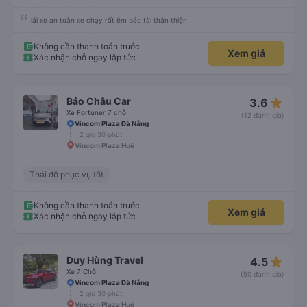
lái xe an toàn xe chạy rất êm bác tài thân thiện
Không cần thanh toán trước
Xem giá
Xác nhận chỗ ngay lập tức
star_rate
Bảo Châu Car
3.6
Xe Fortuner 7 chỗ
(12 đánh giá)
Vincom Plaza Đà Nẵng
2 giờ 30 phút
Vincom Plaza Huế
Thái độ phục vụ tốt
Không cần thanh toán trước
Xem giá
Xác nhận chỗ ngay lập tức
star_rate
Duy Hùng Travel
4.5
Xe 7 Chỗ
(50 đánh giá)
Vincom Plaza Đà Nẵng
2 giờ 30 phút
Vincom Plaza Huế