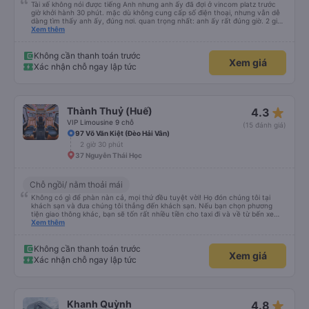
Tài xế không nói được tiếng Anh nhưng anh ấy đã đợi ở vincom platz trước
giờ khởi hành 30 phút. mặc dù không cung cấp số điện thoại, nhưng vẫn dễ
dàng tìm thấy anh ấy, đúng nơi. quan trọng nhất: anh ấy rất đúng giờ. 2 giờ
15 phút đến khách sạn của chúng tôi ở Đà Nẵng. tôi muốn boa tiền cho anh
Xem thêm
ấy nhưng ví của tôi lại ở trong hành lý, vì vậy tôi sẽ nói chúc mừng năm mới
ở đây, hy vọng anh ấy có thể nhìn thấy. Anh ấy là một tài xế rất giỏi!
Không cần thanh toán trước
Xem giá
Xác nhận chỗ ngay lập tức
star_rate
Thành Thuỷ (Huế)
4.3
VIP Limousine 9 chỗ
(15 đánh giá)
97 Võ Văn Kiệt (Đèo Hải Vân)
2 giờ 30 phút
37 Nguyễn Thái Học
Chỗ ngồi/ nằm thoải mái
Không có gì để phàn nàn cả, mọi thứ đều tuyệt vời! Họ đón chúng tôi tại
khách sạn và đưa chúng tôi thẳng đến khách sạn. Nếu bạn chọn phương
tiện giao thông khác, bạn sẽ tốn rất nhiều tiền cho taxi đi và về từ bến xe
buýt. Đây là sự lựa chọn hoàn hảo — tôi rất khuyên bạn nên sử dụng dịch vụ
Xem thêm
xe buýt này. Giá cả cũng rất hợp lý!
Không cần thanh toán trước
Xem giá
Xác nhận chỗ ngay lập tức
star_rate
Khanh Quỳnh
4.8