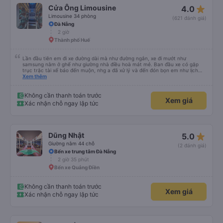
star_rate
Cửa Ông Limousine
4.0
Limousine 34 phòng
(621 đánh giá)
Đà Nẵng
2 giờ
Thành phố Huế
Lần đầu tiên em đi xe đường dài mà như đường ngắn, xe đi mướt như
samsung nằm ở ghế như giường nhà điều hoà mát mẻ. Ban đầu xe có gặp
trục trặc tài xế báo đến muộn, nhg a đã xử lý và đến đón bọn em như lịch
trên hệ thống. Anh tài xế Văn Sĩ quá vui tính và nhiệt tình, trời mưa gió đã
Xem thêm
chở bọn e về tận nơi an toàn. 5⭐️ cho anh tài xế Văn Sĩ cùng với nhà xe. Lần
sau e mong có duyên gặp lại a ạ.
Không cần thanh toán trước
Xem giá
Xác nhận chỗ ngay lập tức
star_rate
Dũng Nhật
5.0
Giường nằm 44 chỗ
(2 đánh giá)
Bến xe trung tâm Đà Nẵng
2 giờ 35 phút
Bến xe Quảng Điền
Không cần thanh toán trước
Xem giá
Xác nhận chỗ ngay lập tức