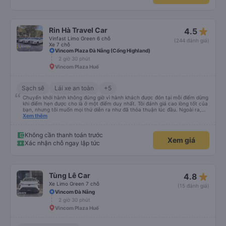
star_rate
Rin Hà Travel Car
4.5
Vinfast Limo Green 6 chỗ
(244 đánh giá)
Xe 7 chỗ
Vincom Plaza Đà Nẵng (Cổng Highland)
2 giờ 30 phút
Vincom Plaza Huế
Sạch sẽ
Lái xe an toàn
+5
Chuyến khởi hành không đúng giờ vì hành khách được đón tại mỗi điểm dừng
khi điểm hẹn được cho là ở một điểm duy nhất. Tôi đánh giá cao lòng tốt của
bạn, nhưng tôi muốn mọi thứ diễn ra như đã thỏa thuận lúc đầu. Ngoài ra,
mọi thứ đều ổn. Chiếc xe thoải mái và tài xế lái xe rất tốt. Cảm ơn bạn rất
Xem thêm
nhiều.
Không cần thanh toán trước
Xem giá
Xác nhận chỗ ngay lập tức
star_rate
Tùng Lê Car
4.8
Xe Limo Green 7 chỗ
(15 đánh giá)
Vincom Đà Nẵng
2 giờ 30 phút
Vincom Plaza Huế