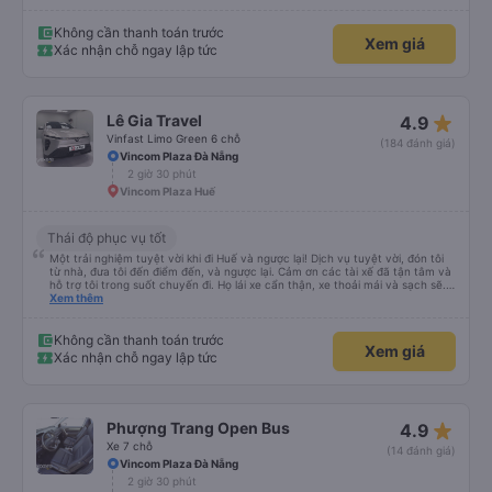
Không cần thanh toán trước
Xem giá
Xác nhận chỗ ngay lập tức
star_rate
Lê Gia Travel
4.9
Vinfast Limo Green 6 chỗ
(184 đánh giá)
Vincom Plaza Đà Nẵng
2 giờ 30 phút
Vincom Plaza Huế
Thái độ phục vụ tốt
Một trải nghiệm tuyệt vời khi đi Huế và ngược lại! Dịch vụ tuyệt vời, đón tôi
từ nhà, đưa tôi đến điểm đến, và ngược lại. Cảm ơn các tài xế đã tận tâm và
hỗ trợ tôi trong suốt chuyến đi. Họ lái xe cẩn thận, xe thoải mái và sạch sẽ.
Họ cung cấp nước uống và có bộ sạc điện thoại trên xe. Hãy mang theo dây
Xem thêm
nguồn và Wi-Fi nhé! 👍
Không cần thanh toán trước
Xem giá
Xác nhận chỗ ngay lập tức
star_rate
Phượng Trang Open Bus
4.9
Xe 7 chỗ
(14 đánh giá)
Vincom Plaza Đà Nẵng
2 giờ 30 phút