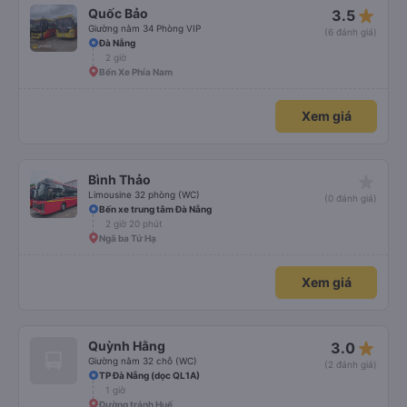
star_rate
Quốc Bảo
3.5
Giường nằm 34 Phòng VIP
(6 đánh giá)
Đà Nẵng
2 giờ
Bến Xe Phía Nam
Xem giá
star_rate
Bình Thảo
Limousine 32 phòng (WC)
(0 đánh giá)
Bến xe trung tâm Đà Nẵng
2 giờ 20 phút
Ngã ba Tứ Hạ
Xem giá
star_rate
Quỳnh Hằng
3.0
Giường nằm 32 chỗ (WC)
(2 đánh giá)
TP Đà Nẵng (dọc QL1A)
1 giờ
Đường tránh Huế