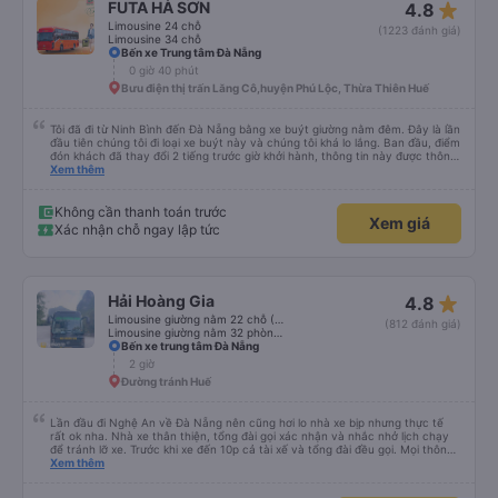
star_rate
FUTA HÀ SƠN
4.8
Limousine 24 chỗ
(1223 đánh giá)
Limousine 34 chỗ
Bến xe Trung tâm Đà Nẵng
0 giờ 40 phút
Bưu điện thị trấn Lăng Cô,huyện Phú Lộc, Thừa Thiên Huế
Tôi đã đi từ Ninh Bình đến Đà Nẵng bằng xe buýt giường nằm đêm. Đây là lần
đầu tiên chúng tôi đi loại xe buýt này và chúng tôi khá lo lắng. Ban đầu, điểm
đón khách đã thay đổi 2 tiếng trước giờ khởi hành, thông tin này được thông
báo qua email. Chúng tôi đến đúng địa điểm lúc 9 giờ nhưng xe buýt không
Xem thêm
có ở đó. Chúng tôi đã liên lạc qua email và nhận được phản hồi nhanh chóng,
điều này rất đáng trân trọng. Họ cho chúng tôi biết xe buýt đến muộn 10-15
phút. Khi xe buýt đến, tài xế đã đến tận nơi giúp đỡ chúng tôi và nhân viên
Không cần thanh toán trước
Xem giá
chăm sóc khách hàng cũng đã xác nhận qua email. Xe buýt sạch sẽ và
Xác nhận chỗ ngay lập tức
giường ngủ thoải mái. Tài xế rất tốt bụng và chu đáo vì biết chúng tôi là
khách du lịch. Chúng tôi cảm thấy an toàn suốt cả chuyến đi. Cuối chuyến
đi, tài xế đã hướng dẫn chúng tôi đến xe đưa đón miễn phí đến khách sạn. Tôi
rất khuyên bạn nên sử dụng dịch vụ này.
star_rate
Hải Hoàng Gia
4.8
Limousine giường nằm 22 chỗ (WC)
(812 đánh giá)
Limousine giường nằm 32 phòng (WC)
Bến xe trung tâm Đà Nẵng
2 giờ
Đường tránh Huế
Lần đầu đi Nghệ An về Đà Nẵng nên cũng hơi lo nhà xe bịp nhưng thực tế
rất ok nha. Nhà xe thân thiện, tổng đài gọi xác nhận và nhắc nhở lịch chạy
để tránh lỡ xe. Trước khi xe đến 10p cả tài xế và tổng đài đều gọi. Mọi thông
tin về biển số xe và số điện thoại tài xế đều trùng khớp trong email nhận
Xem thêm
được. Mình đặt ghế nào thì giữ nguyên ghế đó cho mình. Chỗ nằm rộng rãi,
thoải mái, xe chạy êm và không có mùi, về đến ĐN sớm gần 1 tiếng so với