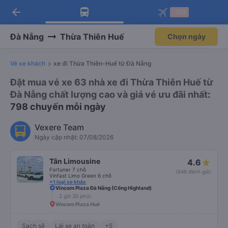
arrow_back
Tải app Vexere ngay!
Tải app Vexere
-30k
Mở app
Mở app
Nhận ưu đãi thành viên độc
-30k/ghế khi đặt vé máy bay qua
quyền
app
Đà Nẵng
Thừa Thiên Huế
Chọn ngày
Vé xe khách
xe đi Thừa Thiên-Huế từ Đà Nẵng
Đặt mua vé xe 63 nhà xe đi Thừa Thiên Huế từ
Đà Nẵng chất lượng cao và giá vé ưu đãi nhất
:
798 chuyến mỗi ngày
Vexere Team
Ngày cập nhật: 07/08/2026
Tân Limousine
4.6
Fortuner 7 chỗ
(646 đánh giá)
Vinfast Limo Green 6 chỗ
+1 loại xe khác
Vincom Plaza Đà Nẵng (Cổng Highland)
2 giờ 30 phút
Vincom Plaza Huế
Sạch sẽ
Lái xe an toàn
+5