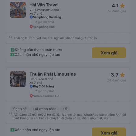
star_rate
Hải Vân Travel
4.1
VIP Limousine 9 chỗ
(52 đánh giá)
Xe 7 chỗ
Văn phòng Đà Nẵng
2 giờ 30 phút
Văn phòng Huế
Thái độ lái xe tuyệt vời, trải nghiệm khách hàng rất tốt 👍
Không cần thanh toán trước
Xem giá
Xác nhận chỗ ngay lập tức
star_rate
Thuận Phát Limousine
3.7
Limousine 9 chỗ
(67 đánh giá)
Xe 7 chỗ
Big C Đà Nẵng
2 giờ 10 phút
Viva Reserve Huế
Sạch sẽ
Lái xe an toàn
+5
Rất đáng để giới thiệu! Họ đã liên lạc với tôi qua WhatsApp bằng tiếng Anh để
biết thông tin chi tiết về chuyến đi (biển số xe, điểm gặp mặt, v.v.)
Xác nhận chỗ ngay lập tức
Xem giá