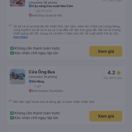
(317 đánh giá)
Limousine 36 phòng
Cây xăng Cầu vượt Hòa Cầm
1 giờ 20 phút
Huế (Dọc Quốc lộ 1A)
Tài xế và lơ xe thái độ rất nhiệt tình, tận tâm, mình lên nhầm xe (cùng hãng,
cùng tuyến) tài xế và lơ xe cả 2 xe đều rất tận tình giúp đỡ. Giá vé rẻ nhưng
chất lượng rất tốt, trong vé có kèm 1 bữa cơm tối. Xe xuất phát trễ so với
trên app 45p, nhưng do bão nên trời mưa rất to, có thể thông cảm được.
Xem thêm
99/10
Không cần thanh toán trước
Xem giá
Xác nhận chỗ ngay lập tức
star_rate
Cửa Ông Bus
4.2
Limousine 34 phòng
(65 đánh giá)
Đà Nẵng
2 giờ
Bến thuyền Tòa Khâm
Rất tiện nghi thoải mái đi đúng giờ .lx thân thiện nhiệt tình
Không cần thanh toán trước
Xem giá
Xác nhận chỗ ngay lập tức