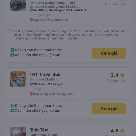
Limousine giường phòng 22 chỗ (WC)
(157 đánh giá)
Limousine giường phòng 32 chỗ (WC)
Văn Phòng Đà Nẵng số 58 Thanh Tịnh
1 giờ 15 phút
Ngã ba đường tránh Huế
Thật sự chúng ta nên ủng hộ những nhà xe tốt như Khánh Quỳnh, từ thái độ
lái xe, nhân viên đến tiện ích xe. Xe mới và rất sạch sẽ. Chỉ mong những
hành khách Việt đi xe văn minh hơn nữa thôi.
Không cần thanh toán trước
Xem giá
Xác nhận chỗ ngay lập tức
star_rate
TNT Travel Bus
3.4
Limousine 21 phòng
(13 đánh giá)
28 Đường 3 Tháng 2
2 giờ
Bến xe Nguyễn Hoàng (Huế)
Không cần thanh toán trước
Xem giá
Xác nhận chỗ ngay lập tức
star_rate
Bình Tâm
4.6
Giường nằm 46 chỗ