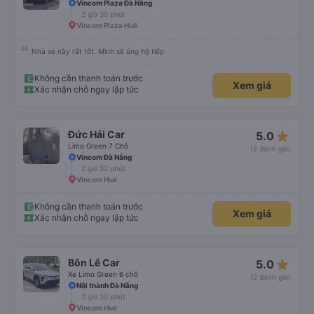
Vincom Plaza Đà Nẵng
2 giờ 30 phút
Vincom Plaza Huế
Nhà xe này rất tốt. Mình sẽ ủng hộ tiếp
Không cần thanh toán trước
Xem giá
Xác nhận chỗ ngay lập tức
star_rate
Đức Hải Car
5.0
Limo Green 7 Chỗ
(2 đánh giá)
Vincom Đà Nẵng
2 giờ 30 phút
Vincom Huế
Không cần thanh toán trước
Xem giá
Xác nhận chỗ ngay lập tức
star_rate
Bôn Lê Car
5.0
Xe Limo Green 6 chỗ
(2 đánh giá)
Nội thành Đà Nẵng
2 giờ 30 phút
Vincom Huế