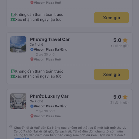
Vincom Plaza Huế
Không cần thanh toán trước
Xem giá
Xác nhận chỗ ngay lập tức
star_rate
Phương Travel Car
5.0
Xe 7 chỗ
(1 đánh giá)
Vincom Plaza Đà Nẵng
2 giờ 30 phút
Vincom Plaza Huế
Không cần thanh toán trước
Xem giá
Xác nhận chỗ ngay lập tức
star_rate
Phước Luxury Car
5.0
Xe 7 chỗ
(11 đánh giá)
Vincom Plaza Đà Nẵng
2 giờ 30 phút
Vincom Plaza Huế
Chuyến đi từ Huế đến Đà Nẵng của chúng tôi thật sự là một bất ngờ thú vị.
Xe có 7 chỗ. Tài xế rất giỏi. Xe sạch sẽ. Tài xế đến đón chúng tôi sớm nên
chúng tôi đến điểm đến tiếp theo cũng sớm hơn dự kiến. Dịch vụ đưa đón tận
nơi, chúng tôi rất đánh giá cao điều này. Do nhầm lẫn số điện thoại (lỗi của
Xem thêm