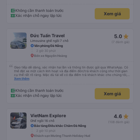
Không cần thanh toán trước
Xem giá
Xác nhận chỗ ngay lập tức
star_rate
Đức Tuấn Travel
5.0
Limousine ghế ngồi 7 chỗ
(7 đánh giá)
Văn phòng Đà Nẵng
2 giờ 30 phút
Bến xe Nguyễn Hoàng
Giao tiếp dễ dàng, xác nhận hai lần và thông tin được gửi qua WhatsApp. Có
thể đặt xe một cách linh hoạt và địa điểm đón/trả khách cũng như thời gian
cụ thể rất rõ ràng. Mặc dù tài xế có địa điểm trả khách khác cho chúng tôi,
nhưng chúng tôi vẫn có thể đến địa điểm mình muốn.
Xem thêm
Không cần thanh toán trước
Xem giá
Xác nhận chỗ ngay lập tức
star_rate
VietNam Explore
4.6
Ghế ngồi 16 chỗ
(108 đánh giá)
Bảo tàng Điêu khắc Chăm Đà Nẵng
2 giờ 10 phút
Khách sạn Mường Thanh Holiday Huế