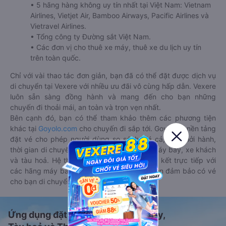
• 5 hãng hàng không uy tín nhất tại Việt Nam: Vietnam
Airlines, Vietjet Air, Bamboo Airways, Pacific Airlines và
Vietravel Airlines.
• Tổng công ty Đường sắt Việt Nam.
• Các đơn vị cho thuê xe máy, thuê xe du lịch uy tín
trên toàn quốc.
Chỉ với vài thao tác đơn giản, bạn đã có thể đặt được dịch vụ
di chuyển tại Vexere với nhiều ưu đãi vô cùng hấp dẫn. Vexere
luôn sẵn sàng đồng hành và mang đến cho bạn những
chuyến đi thoải mái, an toàn và trọn vẹn nhất.
Bên cạnh đó, bạn có thể tham khảo thêm các phương tiện
khác tại
Goyolo.com
cho chuyến đi sắp tới. Goyolo là nền tảng
đặt vé cho phép người dùng so sánh giá cả, giờ khởi hành,
thời gian di chuyển của nhiều phương tiện máy bay, xe khách
và tàu hoả. Hệ thống của Goyolo được liên kết trực tiếp với
các hãng máy bay, xe khách và tàu hoả, luôn đảm bảo có vé
cho bạn di chuyển.
Ứng dụng đặt vé Xe khách, Máy bay,