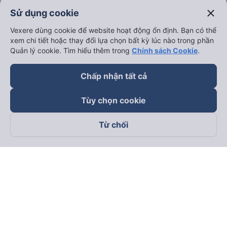
close
Sử dụng cookie
Vexere dùng cookie để website hoạt động ổn định. Bạn có thể
xem chi tiết hoặc thay đổi lựa chọn bất kỳ lúc nào trong phần
Quản lý cookie. Tìm hiểu thêm trong
Chính sách Cookie
.
Chấp nhận tất cả
Tùy chọn cookie
Từ chối
Theo dõi chúng tôi trên
Facebook
Tiktok
Youtube
Công ty TNHH Thương Mại Dịch Vụ Vexere