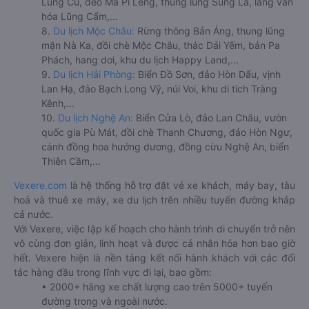
Lũng Cú, đèo Mã Pí Lèng, thung lũng Sủng Là, làng văn
hóa Lũng Cẩm,...
8.
Du lịch Mộc Châu:
Rừng thông Bản Áng, thung lũng
mận Nà Ka, đồi chè Mộc Châu, thác Dải Yếm, bản Pa
Phách, hang dơi, khu du lịch Happy Land,...
9.
Du lịch Hải Phòng:
Biển Đồ Sơn, đảo Hòn Dấu, vịnh
Lan Hạ, đảo Bạch Long Vỹ, núi Voi, khu di tích Tràng
Kênh,...
10.
Du lịch Nghệ An:
Biển Cửa Lò, đảo Lan Châu, vườn
quốc gia Pù Mát, đồi chè Thanh Chương, đảo Hòn Ngư,
cánh đồng hoa hướng dương, đồng cừu Nghệ An, biển
Thiên Cầm,...
Vexere.com
là hệ thống hỗ trợ đặt vé xe khách, máy bay, tàu
hoả và thuê xe máy, xe du lịch trên nhiều tuyến đường khắp
cả nước.
Với Vexere, việc lập kế hoạch cho hành trình di chuyển trở nên
vô cùng đơn giản, linh hoạt và được cá nhân hóa hơn bao giờ
hết. Vexere hiện là nền tảng kết nối hành khách với các đối
tác hàng đầu trong lĩnh vực đi lại, bao gồm:
• 2000+ hãng xe chất lượng cao trên 5000+ tuyến
đường trong và ngoài nước.