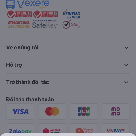
keyboard_arrow_down
Về chúng tôi
keyboard_arrow_down
Hỗ trợ
keyboard_arrow_down
Trở thành đối tác
Đối tác thanh toán