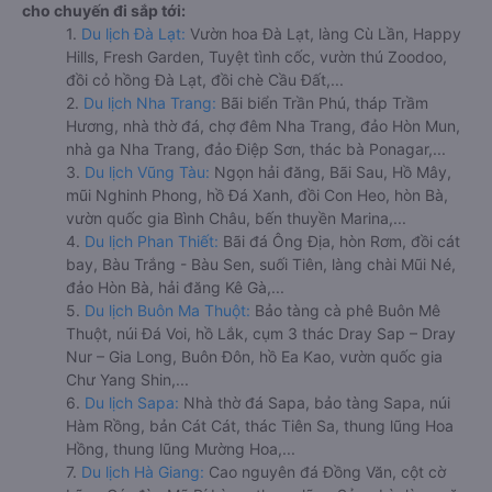
cho chuyến đi sắp tới:
1.
Du lịch Đà Lạt:
Vườn hoa Đà Lạt, làng Cù Lần, Happy
Hills, Fresh Garden, Tuyệt tình cốc, vườn thú Zoodoo,
đồi cỏ hồng Đà Lạt, đồi chè Cầu Đất,...
2.
Du lịch Nha Trang:
Bãi biển Trần Phú, tháp Trầm
Hương, nhà thờ đá, chợ đêm Nha Trang, đảo Hòn Mun,
nhà ga Nha Trang, đảo Điệp Sơn, thác bà Ponagar,...
3.
Du lịch Vũng Tàu:
Ngọn hải đăng, Bãi Sau, Hồ Mây,
mũi Nghinh Phong, hồ Đá Xanh, đồi Con Heo, hòn Bà,
vườn quốc gia Bình Châu, bến thuyền Marina,...
4.
Du lịch Phan Thiết:
Bãi đá Ông Địa, hòn Rơm, đồi cát
bay, Bàu Trắng - Bàu Sen, suối Tiên, làng chài Mũi Né,
đảo Hòn Bà, hải đăng Kê Gà,...
5.
Du lịch Buôn Ma Thuột:
Bảo tàng cà phê Buôn Mê
Thuột, núi Đá Voi, hồ Lắk, cụm 3 thác Dray Sap – Dray
Nur – Gia Long, Buôn Đôn, hồ Ea Kao, vườn quốc gia
Chư Yang Shin,...
6.
Du lịch Sapa:
Nhà thờ đá Sapa, bảo tàng Sapa, núi
Hàm Rồng, bản Cát Cát, thác Tiên Sa, thung lũng Hoa
Hồng, thung lũng Mường Hoa,...
7.
Du lịch Hà Giang:
Cao nguyên đá Đồng Văn, cột cờ