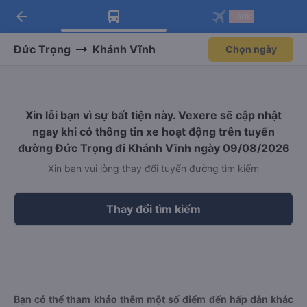
arrow_back
Tải app Vexere ngay!
Tải app Vexere
-30k
Mở app
Mở app
Nhận ưu đãi thành viên độc
-30k/ghế khi đặt vé máy bay qua
quyền
app
Đức Trọng
Khánh Vĩnh
Chọn ngày
Xin lỗi bạn vì sự bất tiện này. Vexere sẽ cập nhật
ngay khi có thông tin xe hoạt động trên tuyến
đường Đức Trọng đi Khánh Vĩnh ngày 09/08/2026
Xin bạn vui lòng thay đổi tuyến đường tìm kiếm
Thay đổi tìm kiếm
Bạn có thể tham khảo thêm một số điểm đến hấp dẫn khác