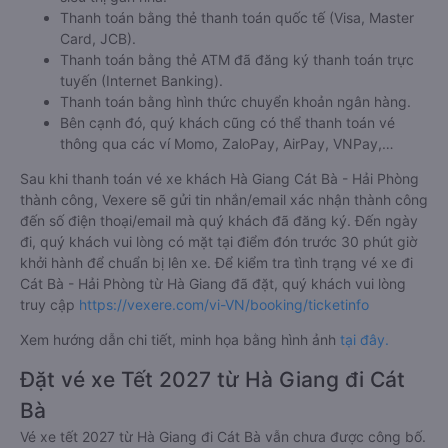
Thanh toán bằng thẻ thanh toán quốc tế (Visa, Master
Card, JCB).
Thanh toán bằng thẻ ATM đã đăng ký thanh toán trực
tuyến (Internet Banking).
Thanh toán bằng hình thức chuyển khoản ngân hàng.
Bên cạnh đó, quý khách cũng có thể thanh toán vé
thông qua các ví Momo, ZaloPay, AirPay, VNPay,…
Sau khi thanh toán vé xe khách Hà Giang Cát Bà - Hải Phòng
thành công, Vexere sẽ gửi tin nhắn/email xác nhận thành công
đến số điện thoại/email mà quý khách đã đăng ký. Đến ngày
đi, quý khách vui lòng có mặt tại điểm đón trước 30 phút giờ
khởi hành để chuẩn bị lên xe. Để kiểm tra tình trạng vé xe đi
Cát Bà - Hải Phòng từ Hà Giang đã đặt, quý khách vui lòng
truy cập
https://vexere.com/vi-VN/booking/ticketinfo
Xem hướng dẫn chi tiết, minh họa bằng hình ảnh
tại đây.
Đặt vé xe Tết 2027 từ Hà Giang đi Cát
Bà
Vé xe tết 2027 từ Hà Giang đi Cát Bà vẫn chưa được công bố.