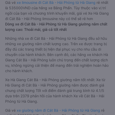
Giá vé
xe limousine đi Cát Bà - Hải Phòng từ Hà Giang
rẻ nhất
là 535000VND của hãng xe Bằng Phấn. Tùy thuộc vào vị trí
ngồi của bạn và chương trình khuyến mãi, giá vé Xe Hà Giang
đi Cát Bà - Hải Phòng limousine này có thể sẽ rẻ hơn
Dòng xe đi Cát Bà - Hải Phòng từ Hà Giang giường nằm chất
lượng cao: Thoải mái, giá cả tốt nhất
Những nhà xe đi Cát Bà - Hải Phòng từ Hà Giang đều sở hữu
những xe giường nằm chất lượng cao. Trên xe được trang bị
đầy đủ các trang thiết bị hiện đại phục vụ cho nhu cầu di
chuyển của hành khách. Bên cạnh đó, các hãng xe khách Hà
Giang Cát Bà - Hải Phòng luôn chú trọng đến chất lượng dịch
vụ, không ngừng cải thiện để mang đến trải nghiệm hoàn hảo
cho hành khách.
Xe Hà Giang Cát Bà - Hải Phòng giường nằm tốt nhất: Xe từ
Hà Giang đi Cát Bà - Hải Phòng giường nằm được đánh giá
chung chất lượng Tốt với điểm đánh giá trung bình từ 4.1/5
dựa trên 2379 phản hồi của hành khách Xe về Cát Bà - Hải
Phòng từ Hà Giang.
Giá vé
xe giường nằm đi Cát Bà - Hải Phòng từ Hà Giang
rẻ