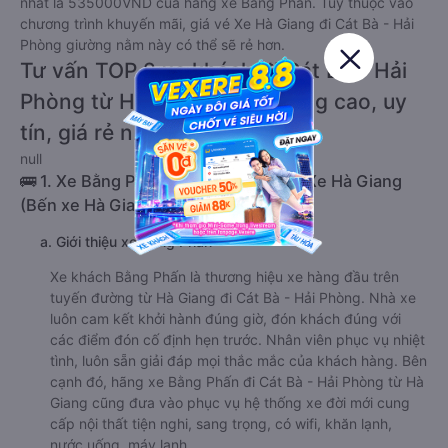
nhất là 535000VND của hãng xe Bằng Phấn. Tùy thuộc vào
chương trình khuyến mãi, giá vé Xe Hà Giang đi Cát Bà - Hải
Phòng giường nằm này có thể sẽ rẻ hơn.
Tư vấn TOP 2 xe khách đi Cát Bà - Hải
Phòng từ Hà Giang chất lượng cao, uy
tín, giá rẻ nhất 08/2026
null
🚌 1. Xe Bằng Phấn khởi hành tại Bến Xe Hà Giang
(Bến xe Hà Giang)
a. Giới thiệu xe Bằng Phấn
Xe khách Bằng Phấn là thương hiệu xe hàng đầu trên
tuyến đường từ Hà Giang đi Cát Bà - Hải Phòng. Nhà xe
luôn cam kết khởi hành đúng giờ, đón khách đúng với
các điểm đón cố định hẹn trước. Nhân viên phục vụ nhiệt
tình, luôn sẵn giải đáp mọi thắc mắc của khách hàng. Bên
cạnh đó, hãng xe Bằng Phấn đi Cát Bà - Hải Phòng từ Hà
Giang cũng đưa vào phục vụ hệ thống xe đời mới cung
cấp nội thất tiện nghi, sang trọng, có wifi, khăn lạnh,
nước uống, máy lạnh,…