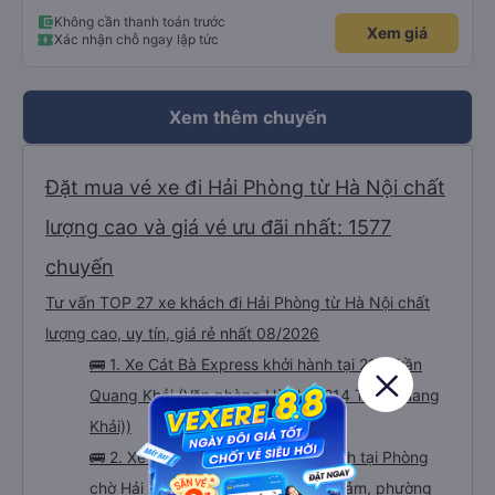
Không cần thanh toán trước
Xem giá
Xác nhận chỗ ngay lập tức
Xem thêm chuyến
Đặt mua vé xe đi Hải Phòng từ Hà Nội chất
lượng cao và giá vé ưu đãi nhất: 1577
chuyến
Tư vấn TOP 27 xe khách đi Hải Phòng từ Hà Nội chất
lượng cao, uy tín, giá rẻ nhất 08/2026
🚌 1. Xe Cát Bà Express khởi hành tại 214 Trần
Quang Khải (Văn phòng Hà Nội (214 Trần Quang
Khải))
🚌 2. Xe Thanh Bình Hải Âu khởi hành tại Phòng
chờ Hải Âu, số 9 đường Ngô Gia Khảm, phường