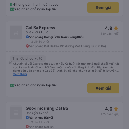
Không cần thanh toán trước
Xem giá
Xác nhận chỗ ngay lập tức
star_rate
Cát Bà Express
4.9
Ghế ngồi 34 chỗ
(130 đánh giá)
Văn phòng Hà Nội (214 Trần Quang Khải)
3 giờ 30 phút
Văn phòng Cát Bà (Số 191 đường Một Tháng Tư, Cát Bà)
Thái độ phục vụ tốt
Chuyến đi với Express thật tuyệt vời. Xe buýt rất mới (ghế ngồi thoải mái) và
cực kỳ sạch sẽ. Chúng tôi được một người nói tiếng Anh đón tiếp (anh ấy
đang đến văn phòng ở Cát Bà). Anh ấy đã cho chúng tôi một số lời khuyên
hữu ích về những việc nên làm ở Cát Bà. Chúng tôi có một quãng nghỉ ngắn
Xem thêm
15 phút sau 2 giờ. Sau đó, chúng tôi đi thêm 30 phút nữa trước khi đến bến
phà và lên tàu cao tốc. Chúng tôi có tàu cao tốc riêng đưa chúng tôi đến
đảo trong 8-10 phút. Sau đó, chúng tôi đi xe buýt khoảng 30 phút vào thị
Xác nhận chỗ ngay lập tức
Xem giá
trấn Cát Bà. Chúng tôi được thả xuống cách khách sạn khoảng 5 phút đi bộ.
Nhìn chung, dịch vụ tuyệt vời và tôi rất khuyên bạn nên sử dụng dịch vụ
này.
star_rate
Good morning Cát Bà
4.6
Ghế ngồi 45 chỗ
(175 đánh giá)
Văn phòng Hà Nội
3 giờ 25 phút
Văn phòng Cát Bà