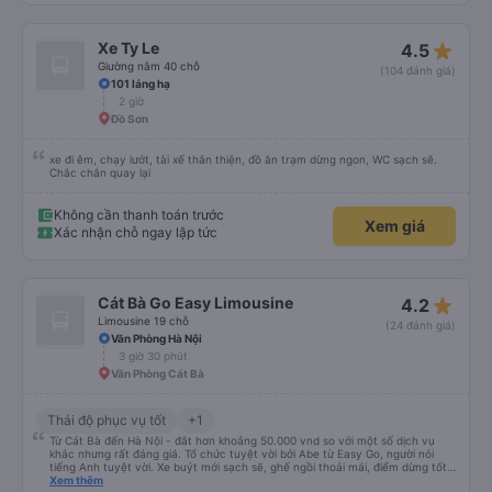
star_rate
Xe Ty Le
4.5
Giường nằm 40 chỗ
(104 đánh giá)
101 láng hạ
2 giờ
Đồ Sơn
xe đi êm, chạy lướt, tài xế thân thiện, đồ ăn trạm dừng ngon, WC sạch sẽ.
Chắc chắn quay lại
Không cần thanh toán trước
Xem giá
Xác nhận chỗ ngay lập tức
star_rate
Cát Bà Go Easy Limousine
4.2
Limousine 19 chỗ
(24 đánh giá)
Văn Phòng Hà Nội
3 giờ 30 phút
Văn Phòng Cát Bà
Thái độ phục vụ tốt
+1
Từ Cát Bà đến Hà Nội - đắt hơn khoảng 50.000 vnd so với một số dịch vụ
khác nhưng rất đáng giá. Tổ chức tuyệt vời bởi Abe từ Easy Go, người nói
tiếng Anh tuyệt vời. Xe buýt mới sạch sẽ, ghế ngồi thoải mái, điểm dừng tốt
giữa chặng, tốt hơn nhiều so với nhiều xe buýt mà tôi đã thử cho đến nay.
Xem thêm