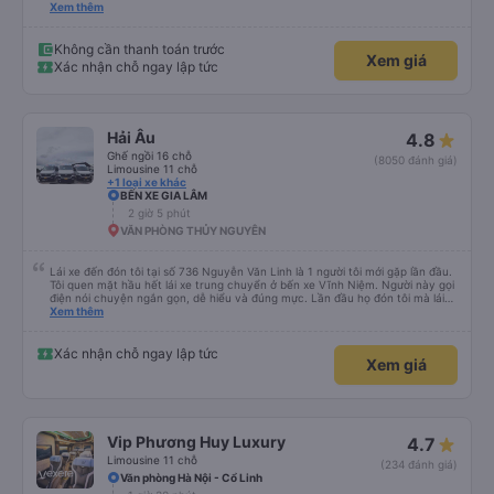
và phát triển hơn nữa. Mọi người ủng hộ đi nhiều cho hãng xe Anh Huy và
Xem thêm
chúc Cty phát triển vững mạnh. Cảm ơn về những chuyến đi an toàn và vui
vẻ👌👌🥰🥰❤️❤️💖💖💕💕💐💐💐💐💐💐
Không cần thanh toán trước
Xem giá
Xác nhận chỗ ngay lập tức
Hải Âu
4.8
Ghế ngồi 16 chỗ
(8050 đánh giá)
Limousine 11 chỗ
+1 loại xe khác
BẾN XE GIA LÂM
2 giờ 5 phút
VĂN PHÒNG THỦY NGUYÊN
Lái xe đến đón tôi tại số 736 Nguyễn Văn Linh là 1 người tôi mới gặp lần đầu.
Tôi quen mặt hầu hết lái xe trung chuyển ở bến xe Vĩnh Niệm. Người này gọi
điện nói chuyện ngắn gọn, dễ hiểu và đúng mực. Lần đầu họ đón tôi mà lái
xe chạy thẳng vào cửa đón tôi, băng qua quãng đường ngập nước dài gần
Xem thêm
100m. Các lái xe trước chỉ đón ngoài mặt đường Nguyễn Văn Linh chứ không
chạy thẳng vào ngõ như lái xe này. Lái xe này còn tận tình giúp tôi gửi về
nhà chiếc chìa khoá xe mà tôi để quên trong túi và mang theo bên người. Tôi
Xác nhận chỗ ngay lập tức
Xem giá
thực sự rất ấn tượng với người lái xe này, cũng như cách đào tạo nhân viên
của Quý công ty. Đề nghị Quý công ty tuyên dương lái xe này (số điện thoại
của lái xe là : 0963567429)
Vip Phương Huy Luxury
4.7
Limousine 11 chỗ
(234 đánh giá)
Văn phòng Hà Nội - Cổ Linh