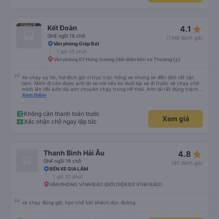
không được tốt nên có thể rất rung lắc. Chúng tôi đã đặt 2 ghế trên cùng ở
phía sau cùng của xe buýt và bạn có thể cảm thấy xe buýt rung rất nhiều,
những ghế dưới ngay trước những ghế này thoải mái hơn nhiều và chúng tôi
có thể sử dụng chúng vì chúng trống. Nhìn chung là một hành trình rất tốt :)
star_rate
Kết Đoàn
4.1
Ghế ngồi 16 chỗ
(1348 đánh giá)
Văn phòng Giáp Bát
1 giờ 55 phút
Văn phòng 61 Hùng Vương (đối diện bến xe Thượng Lý)
Xe chạy uy tín, hơi lệch giờ vì trục trặc hỏng xe nhưng xe đến đón rất tận
tâm. Mình đi còn được anh lái xe nói nếu ko đuổi kịp xe đi trước sẽ chạy chở
mình lên HN luôn dù anh chuyên chạy trong HP thôi. Anh lái rất đúng trách
nhiệm của công ty là đặt khách lên hàng đầu. Sẽ ủng hộ xe dài dài. P/s: xe
Xem thêm
ko có mùi, đi rất mượt, ko bị say
Không cần thanh toán trước
Xem giá
Xác nhận chỗ ngay lập tức
star_rate
Thanh Bình Hải Âu
4.8
Ghế ngồi 16 chỗ
(45 đánh giá)
BẾN XE GIA LÂM
1 giờ 30 phút
VĂN PHÒNG VĨNH BẢO (ĐỐI DIỆN BX VĨNH BẢO)
xe chạy đúng giờ, hạn chế bắt khách dọc đường