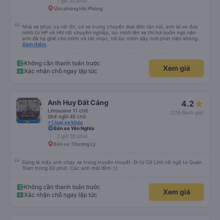
1 giờ 30 phút
Văn phòng Hải Phòng
Nhà xe phục vụ rất ổn, có xe trung chuyển đưa đón tận nơi, anh lái xe đưa
mình từ HP về HN rất chuyên nghiệp, lúc mình lên xe thì hơi buồn ngủ nên
anh đã hạ ghế cho mình và tắt nhạc, tới lúc mình dậy mới phát hiện không
thấy điện thoại thì anh đã ngay lập tức gọi xe trung chuyển để tìm điện thoại
Xem thêm
hộ mình và mình nhận được điện thoại ngay trong ngày hôm đó. Cảm ơn anh
và nhà xe rất nhiều. 1000 sao ạ.
Không cần thanh toán trước
Xem giá
Xác nhận chỗ ngay lập tức
Anh Huy Đất Cảng
4.2
Limousine 11 chỗ
(276 đánh giá)
Ghế ngồi 45 chỗ
+1 loại xe khác
Bến xe Yên Nghĩa
2 giờ 35 phút
Bến xe Thượng Lý
Đúng là mấy anh chạy xe trong truyền thuyết. Đi từ Cổ Linh về ngã tư Quán
Toan trong 60 phút. Các anh mãi đỉnh :))
Không cần thanh toán trước
Xem giá
Xác nhận chỗ ngay lập tức