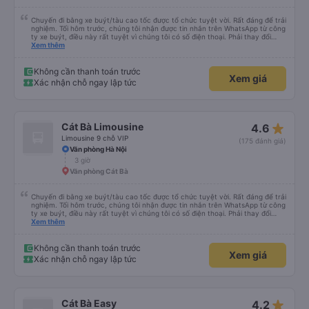
Chuyến đi bằng xe buýt/tàu cao tốc được tổ chức tuyệt vời. Rất đáng để trải
nghiệm. Tối hôm trước, chúng tôi nhận được tin nhắn trên WhatsApp từ công
ty xe buýt, điều này rất tuyệt vì chúng tôi có số điện thoại. Phải thay đổi
điểm đón vì trời mưa như trút nước, nhưng họ rất thông cảm. Anh chàng lái
Xem thêm
xe đảm bảo chúng tôi đã lên xe, anh ấy nói tiếng Anh. Anh ấy cung cấp tất
cả thông tin trước bằng tiếng Việt rồi sau đó bằng tiếng Anh. Chúng tôi đi từ
Cát Bà đến Hà Nội, phải xuống xe buýt, lên tàu cao tốc rồi lại lên một xe
Không cần thanh toán trước
Xem giá
buýt khác. Được tổ chức tốt, giao tiếp tuyệt vời, chuyến đi tuyệt vời.
Xác nhận chỗ ngay lập tức
star_rate
Cát Bà Limousine
4.6
Limousine 9 chỗ VIP
(175 đánh giá)
Văn phòng Hà Nội
3 giờ
Văn phòng Cát Bà
Chuyến đi bằng xe buýt/tàu cao tốc được tổ chức tuyệt vời. Rất đáng để trải
nghiệm. Tối hôm trước, chúng tôi nhận được tin nhắn trên WhatsApp từ công
ty xe buýt, điều này rất tuyệt vì chúng tôi có số điện thoại. Phải thay đổi
điểm đón vì trời mưa như trút nước, nhưng họ rất thông cảm. Anh chàng lái
Xem thêm
xe đảm bảo chúng tôi đã lên xe, anh ấy nói tiếng Anh. Anh ấy cung cấp tất
cả thông tin trước bằng tiếng Việt rồi sau đó bằng tiếng Anh. Chúng tôi đi từ
Cát Bà đến Hà Nội, phải xuống xe buýt, lên tàu cao tốc rồi lại lên một xe
Không cần thanh toán trước
Xem giá
buýt khác. Được tổ chức tốt, giao tiếp tuyệt vời, chuyến đi tuyệt vời.
Xác nhận chỗ ngay lập tức
star_rate
Cát Bà Easy
4.2