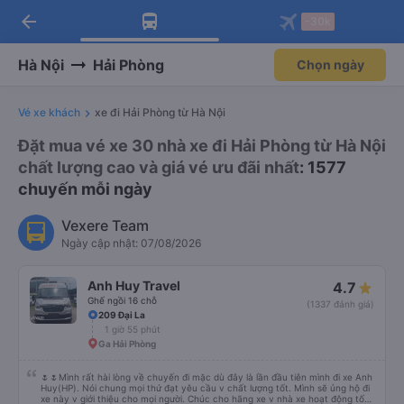
arrow_back
Tải app Vexere ngay!
Tải app Vexere
-30k
Mở app
Mở app
Nhận ưu đãi thành viên độc
-30k/ghế khi đặt vé máy bay qua
quyền
app
Hà Nội
Hải Phòng
Chọn ngày
Vé xe khách
xe đi Hải Phòng từ Hà Nội
Đặt mua vé xe 30 nhà xe đi Hải Phòng từ Hà Nội
chất lượng cao và giá vé ưu đãi nhất
: 1577
chuyến mỗi ngày
Vexere Team
Ngày cập nhật: 07/08/2026
Anh Huy Travel
4.7
Ghế ngồi 16 chỗ
(1337 đánh giá)
209 Đại La
1 giờ 55 phút
Ga Hải Phòng
🌷🌷Mình rất hài lòng về chuyến đi mặc dù đây là lần đầu tiên mình đi xe Anh
Huy(HP). Nói chung mọi thứ đạt yêu cầu v chất lượng tốt. Mình sẽ ủng hộ đi
xe này v giới thiệu cho mọi người. Chúc cho hãng xe v nhà xe hoạt động tốt