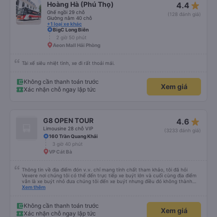
star_rate
Hoàng Hà (Phú Thọ)
4.4
Ghế ngồi 29 chỗ
(128 đánh giá)
Giường nằm 40 chỗ
+1 loại xe khác
BigC Long Biên
2 giờ 50 phút
Aeon Mall Hải Phòng
Tài xế siêu nhiệt tình, xe đi rất thoải mái.
Không cần thanh toán trước
Xem giá
Xác nhận chỗ ngay lập tức
star_rate
G8 OPEN TOUR
4.6
Limousine 28 chỗ VIP
(3233 đánh giá)
160 Trần Quang Khải
3 giờ 40 phút
VP Cát Bà
Thông tin về địa điểm đón v.v. chỉ mang tính chất tham khảo, tôi đã hỏi
Vexere nơi chúng tôi có thể đến trực tiếp xe buýt lớn và cuối cùng địa điểm
vẫn là xe buýt nhỏ đưa chúng tôi đến xe buýt nhưng điều đó không thành
vấn đề. Chúng tôi khởi hành đúng giờ từ Hà Nội nhưng đã nghỉ rất lâu ở sân
Xem thêm
bay để đợi một số hành khách tôi đoán vậy và chỉ đến Sa Pa muộn 30 phút
nên rất tốt. Không có WC trên xe buýt nên hãy cân nhắc nhưng bạn sẽ nghỉ
30 phút hai lần ở khu vực đường cao tốc (3 nghìn đồng để sử dụng phòng
Không cần thanh toán trước
Xem giá
tắm và chúng rất sạch sẽ) và cũng có thể mua rất nhiều đồ ăn nhẹ và thức
Xác nhận chỗ ngay lập tức
ăn khác nhau. Ghế ngồi rất thoải mái! Hãy nhớ rằng đôi khi chất lượng đường