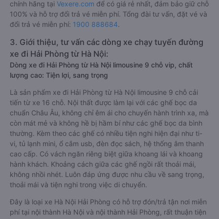
chính hãng tại
Vexere.com
để có giá rẻ nhất, đảm bảo giữ chỗ
100% và hỗ trợ đổi trả vé miễn phí. Tổng đài tư vấn, đặt vé và
đổi trả vé miễn phí:
1900 888684
.
3. Giới thiệu, tư vấn các dòng xe chạy tuyến đường
xe đi Hải Phòng từ Hà Nội:
Dòng xe đi Hải Phòng từ Hà Nội limousine 9 chỗ vip, chất
lượng cao: Tiện lợi, sang trọng
Là sản phẩm xe đi Hải Phòng từ Hà Nội limousine 9 chỗ cải
tiến từ xe 16 chỗ. Nội thất được làm lại với các ghế bọc da
chuẩn Châu Âu, không chỉ êm ái cho chuyến hành trình xa, mà
còn mát mẻ và không hề bị hầm bí như các ghế bọc da bình
thường. Kèm theo các ghế có nhiều tiện nghi hiện đại như ti-
vi, tủ lạnh mini, ổ cắm usb, đèn đọc sách, hệ thống âm thanh
cao cấp. Có vách ngăn riêng biệt giữa khoang lái và khoang
hành khách. Khoảng cách giữa các ghế ngồi rất thoải mái,
không nhồi nhét. Luôn đáp ứng được nhu cầu về sang trọng,
thoải mái và tiện nghi trong việc di chuyển.
Đây là loại xe Hà Nội Hải Phòng có hỗ trợ đón/trả tận nơi miễn
phí tại nội thành Hà Nội và nội thành Hải Phòng, rất thuận tiện