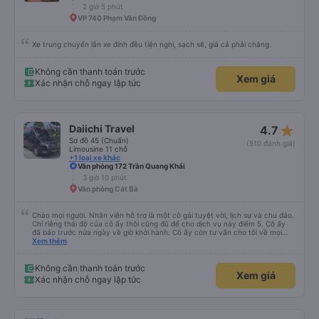
2 giờ 5 phút
VP 740 Phạm Văn Đồng
Xe trung chuyển lẫn xe đính đều tiện nghi, sạch sẽ, giá cả phải chăng.
Không cần thanh toán trước
Xem giá
Xác nhận chỗ ngay lập tức
star_rate
Daiichi Travel
4.7
Sơ đồ 45 (Chuẩn)
(510 đánh giá)
Limousine 11 chỗ
+1 loại xe khác
Văn phòng 172 Trần Quang Khải
3 giờ 10 phút
Văn phòng Cát Bà
Chào mọi người. Nhân viên hỗ trợ là một cô gái tuyệt vời, lịch sự và chu đáo.
Chỉ riêng thái độ của cô ấy thôi cũng đủ để cho dịch vụ này điểm 5. Cô ấy
đã báo trước nửa ngày về giờ khởi hành. Cô ấy còn tư vấn cho tôi về mọi
vấn đề, kể cả những vấn đề không liên quan đến chuyến đi này. Tôi hỏi tôi có
Xem thêm
thể sử dụng dịch vụ taxi nào ở Hà Nội. Cô ấy gợi ý tôi nên đặt taxi; giá cũng
không chênh lệch nhiều so với giá tôi tìm thấy trên Grab. Xe buýt sạch sẽ,
thoải mái và có máy lạnh. Tài xế lái xe rất cẩn thận. Xe buýt hơi muộn một
Không cần thanh toán trước
Xem giá
chút, nhưng tôi có thể thấy anh ấy đã đợi khách du lịch từ một khách sạn
Xác nhận chỗ ngay lập tức
gần nhà tôi khá lâu.