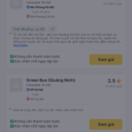
Limousine 19 chỗ
(24 đánh giá)
Văn Phòng Hà Nội
3 giờ 30 phút
Văn Phòng Cát Bà
Thái độ phục vụ tốt
+1
Từ Cát Bà đến Hà Nội - đắt hơn khoảng 50.000 vnd so với một số dịch vụ
khác nhưng rất đáng giá. Tổ chức tuyệt vời bởi Abe từ Easy Go, người nói
tiếng Anh tuyệt vời. Xe buýt mới sạch sẽ, ghế ngồi thoải mái, điểm dừng tốt
giữa chặng, tốt hơn nhiều so với nhiều xe buýt mà tôi đã thử cho đến nay.
Xem thêm
Tuy nhiên, điều tốt nhất dành riêng cho hòn đảo này là nếu xe buýt/dịch vụ
này đi phà xe buýt, vì vậy bạn chỉ đi 1 xe buýt suốt chặng đường thay vì phải
xuống xe với hành lý của mình, v.v., đi phà chở khách để đến đảo và đổi xe
Không cần thanh toán trước
Xem giá
buýt một lần nữa, v.v. rất khuyến khích.
Xác nhận chỗ ngay lập tức
star_rate
Green Bus (Quảng Ninh)
2.5
Limousine 10 chỗ
(8 đánh giá)
VP Hà Nội
4 giờ
VP Cát Bà
Nhà xe chạy êm, dịch vụ tốt, nhân viên nhiệt tình
Không cần thanh toán trước
Xem giá
Xác nhận chỗ ngay lập tức