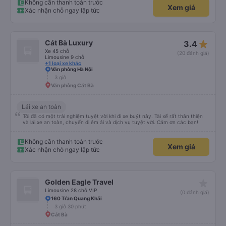
Không cần thanh toán trước
Xem giá
Xác nhận chỗ ngay lập tức
star_rate
Cát Bà Luxury
3.4
Xe 45 chỗ
(20 đánh giá)
Limousine 9 chỗ
+1 loại xe khác
Văn phòng Hà Nội
3 giờ
Văn phòng Cát Bà
Lái xe an toàn
Tôi đã có một trải nghiệm tuyệt vời khi đi xe buýt này. Tài xế rất thân thiện
và lái xe an toàn, chuyến đi êm ái và dịch vụ tuyệt vời. Cảm ơn các bạn!
Không cần thanh toán trước
Xem giá
Xác nhận chỗ ngay lập tức
star_rate
Golden Eagle Travel
Limousine 28 chỗ VIP
(0 đánh giá)
160 Trần Quang Khải
3 giờ 30 phút
Cát Bà