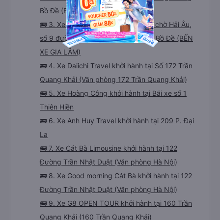
Bồ Đề (BẾN XE GIA LÂM)
🚌 3. Xe Hải Âu khởi hành tại Phòng chờ Hải Âu,
số 9 đường Ngô Gia Khảm, phường Bồ Đề (BẾN
XE GIA LÂM)
🚌 4. Xe Daiichi Travel khởi hành tại Số 172 Trần
Quang Khải (Văn phòng 172 Trần Quang Khải)
🚌 5. Xe Hoàng Công khởi hành tại Bãi xe số 1
Thiên Hiền
🚌 6. Xe Anh Huy Travel khởi hành tại 209 P. Đại
La
🚌 7. Xe Cát Bà Limousine khởi hành tại 122
Đường Trần Nhật Duật (Văn phòng Hà Nội)
🚌 8. Xe Good morning Cát Bà khởi hành tại 122
Đường Trần Nhật Duật (Văn phòng Hà Nội)
🚌 9. Xe G8 OPEN TOUR khởi hành tại 160 Trần
Quang Khải (160 Trần Quang Khải)