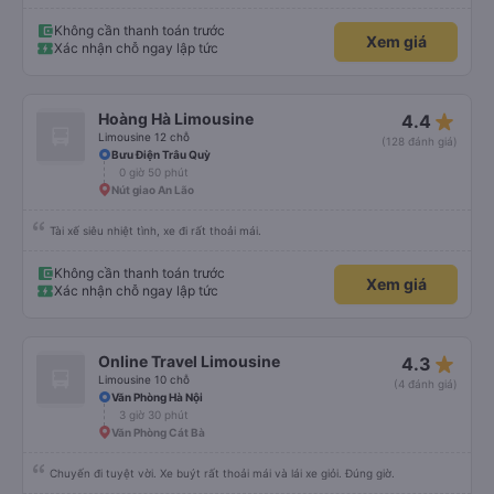
Tuy nhiên, điều tốt nhất dành riêng cho hòn đảo này là nếu xe buýt/dịch vụ
này đi phà xe buýt, vì vậy bạn chỉ đi 1 xe buýt suốt chặng đường thay vì phải
xuống xe với hành lý của mình, v.v., đi phà chở khách để đến đảo và đổi xe
Không cần thanh toán trước
Xem giá
buýt một lần nữa, v.v. rất khuyến khích.
Xác nhận chỗ ngay lập tức
star_rate
Hoàng Hà Limousine
4.4
Limousine 12 chỗ
(128 đánh giá)
Bưu Điện Trâu Quỳ
0 giờ 50 phút
Nút giao An Lão
Tài xế siêu nhiệt tình, xe đi rất thoải mái.
Không cần thanh toán trước
Xem giá
Xác nhận chỗ ngay lập tức
star_rate
Online Travel Limousine
4.3
Limousine 10 chỗ
(4 đánh giá)
Văn Phòng Hà Nội
3 giờ 30 phút
Văn Phòng Cát Bà
Chuyến đi tuyệt vời. Xe buýt rất thoải mái và lái xe giỏi. Đúng giờ.