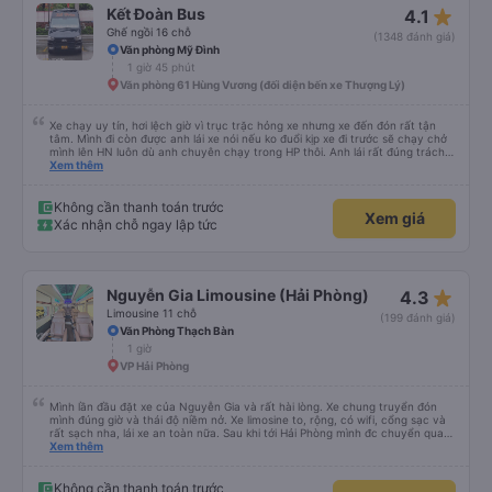
star_rate
Kết Đoàn Bus
4.1
Ghế ngồi 16 chỗ
(1348 đánh giá)
Văn phòng Mỹ Đình
1 giờ 45 phút
Văn phòng 61 Hùng Vương (đối diện bến xe Thượng Lý)
Xe chạy uy tín, hơi lệch giờ vì trục trặc hỏng xe nhưng xe đến đón rất tận
tâm. Mình đi còn được anh lái xe nói nếu ko đuổi kịp xe đi trước sẽ chạy chở
mình lên HN luôn dù anh chuyên chạy trong HP thôi. Anh lái rất đúng trách
nhiệm của công ty là đặt khách lên hàng đầu. Sẽ ủng hộ xe dài dài. P/s: xe
Xem thêm
ko có mùi, đi rất mượt, ko bị say
Không cần thanh toán trước
Xem giá
Xác nhận chỗ ngay lập tức
star_rate
Nguyễn Gia Limousine (Hải Phòng)
4.3
Limousine 11 chỗ
(199 đánh giá)
Văn Phòng Thạch Bàn
1 giờ
VP Hải Phòng
Mình lần đầu đặt xe của Nguyễn Gia và rất hài lòng. Xe chung truyển đón
mình đúng giờ và thái độ niềm nở. Xe limosine to, rộng, có wifi, cổng sạc và
rất sạch nha, lái xe an toàn nữa. Sau khi tới Hải Phòng mình đc chuyển qua
xe trung chuyển ( vf6) sạch sẽ, thoải mái bạn lái xe rất nice. 1 trải nghiệm
Xem thêm
tuyệt vời! Cảm ơn nhiều
Không cần thanh toán trước