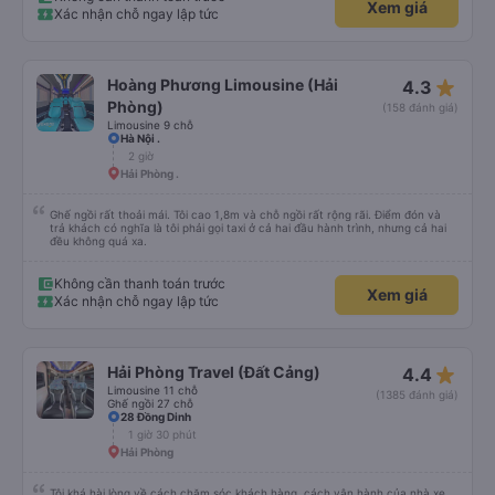
Xem giá
Xác nhận chỗ ngay lập tức
star_rate
Hoàng Phương Limousine (Hải
4.3
Phòng)
(158 đánh giá)
Limousine 9 chỗ
Hà Nội .
2 giờ
Hải Phòng .
Ghế ngồi rất thoải mái. Tôi cao 1,8m và chỗ ngồi rất rộng rãi. Điểm đón và
trả khách có nghĩa là tôi phải gọi taxi ở cả hai đầu hành trình, nhưng cả hai
đều không quá xa.
Không cần thanh toán trước
Xem giá
Xác nhận chỗ ngay lập tức
star_rate
Hải Phòng Travel (Đất Cảng)
4.4
Limousine 11 chỗ
(1385 đánh giá)
Ghế ngồi 27 chỗ
28 Đồng Dinh
1 giờ 30 phút
Hải Phòng
Tôi khá hài lòng về cách chăm sóc khách hàng, cách vận hành của nhà xe,