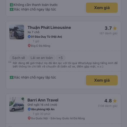
Không cần thanh toán trước
Xem giá
Xác nhận chỗ ngay lập tức
Thuận Phát Limousine
3.7
Xe 7 chỗ
(67 đánh giá)
01 Đào Duy Từ (Hội An)
1 giờ
Big C Đà Nẵng
Sạch sẽ
Lái xe an toàn
+5
Rất đáng để giới thiệu! Họ đã liên lạc với tôi qua WhatsApp bằng tiếng Anh để
biết thông tin chi tiết về chuyến đi (biển số xe, điểm gặp mặt, v.v.)
Xác nhận chỗ ngay lập tức
Xem giá
Barri Ann Travel
4.8
Ghế ngồi 16 chỗ (mới)
(108 đánh giá)
Văn phòng Hội An
1 giờ 30 phút
Ga Quốc Nội - Sân bay Quốc tế Đà Nẵng