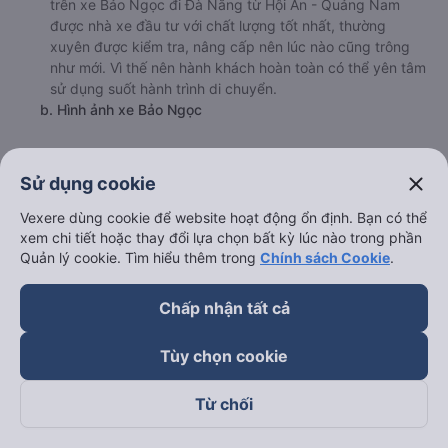
trên xe Bảo Ngọc đi Đà Nẵng từ Hội An - Quảng Nam
được nhà xe đầu tư với chất lượng tốt nhất, thường
xuyên được kiểm tra, nâng cấp nên lúc nào cũng trông
như mới. Vì thế nên hành khách hoàn toàn có thể yên tâm
sử dụng suốt hành trình di chuyển.
b. Hình ảnh xe Bảo Ngọc
close
Sử dụng cookie
Vexere dùng cookie để website hoạt động ổn định. Bạn có thể
xem chi tiết hoặc thay đổi lựa chọn bất kỳ lúc nào trong phần
Quản lý cookie. Tìm hiểu thêm trong
Chính sách Cookie
.
Chấp nhận tất cả
Tùy chọn cookie
Từ chối