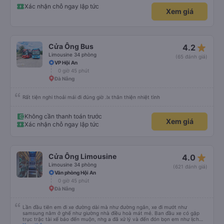
50k/người. Và khi đến Đà Nẵng mặc dù địa chỉ nhà của chúng tôi không được
Xác nhận chỗ ngay lập tức
Xem giá
cập nhật trên trang Web, anh em vẫn giúp gọi xe và trợ giá cho chúng tôi.
Chúng tôi rất cảm kích và xin được giới thiệu cùng mọi người hãng xe Bảo
Ngọc.
star_rate
Cửa Ông Bus
4.2
Limousine 34 phòng
(65 đánh giá)
VP Hội An
0 giờ 45 phút
Đà Nẵng
Rất tiện nghi thoải mái đi đúng giờ .lx thân thiện nhiệt tình
Không cần thanh toán trước
Xem giá
Xác nhận chỗ ngay lập tức
star_rate
Cửa Ông Limousine
4.0
Limousine 34 phòng
(621 đánh giá)
Văn phòng Hội An
0 giờ 45 phút
Đà Nẵng
Lần đầu tiên em đi xe đường dài mà như đường ngắn, xe đi mướt như
samsung nằm ở ghế như giường nhà điều hoà mát mẻ. Ban đầu xe có gặp
trục trặc tài xế báo đến muộn, nhg a đã xử lý và đến đón bọn em như lịch