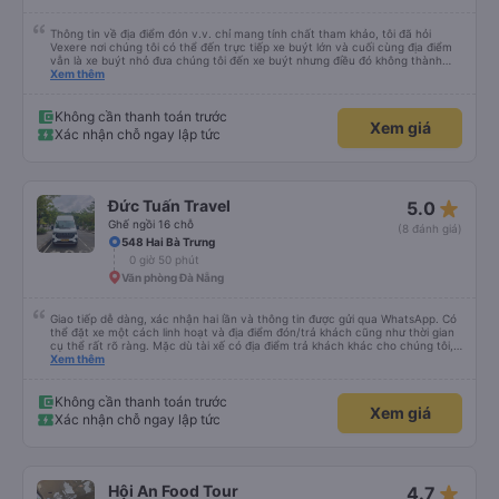
Thông tin về địa điểm đón v.v. chỉ mang tính chất tham khảo, tôi đã hỏi
Vexere nơi chúng tôi có thể đến trực tiếp xe buýt lớn và cuối cùng địa điểm
vẫn là xe buýt nhỏ đưa chúng tôi đến xe buýt nhưng điều đó không thành
vấn đề. Chúng tôi khởi hành đúng giờ từ Hà Nội nhưng đã nghỉ rất lâu ở sân
Xem thêm
bay để đợi một số hành khách tôi đoán vậy và chỉ đến Sa Pa muộn 30 phút
nên rất tốt. Không có WC trên xe buýt nên hãy cân nhắc nhưng bạn sẽ nghỉ
30 phút hai lần ở khu vực đường cao tốc (3 nghìn đồng để sử dụng phòng
Không cần thanh toán trước
Xem giá
tắm và chúng rất sạch sẽ) và cũng có thể mua rất nhiều đồ ăn nhẹ và thức
Xác nhận chỗ ngay lập tức
ăn khác nhau. Ghế ngồi rất thoải mái! Hãy nhớ rằng đôi khi chất lượng đường
không được tốt nên có thể rất rung lắc. Chúng tôi đã đặt 2 ghế trên cùng ở
phía sau cùng của xe buýt và bạn có thể cảm thấy xe buýt rung rất nhiều,
những ghế dưới ngay trước những ghế này thoải mái hơn nhiều và chúng tôi
có thể sử dụng chúng vì chúng trống. Nhìn chung là một hành trình rất tốt :)
star_rate
Đức Tuấn Travel
5.0
Ghế ngồi 16 chỗ
(8 đánh giá)
548 Hai Bà Trưng
0 giờ 50 phút
Văn phòng Đà Nẵng
Giao tiếp dễ dàng, xác nhận hai lần và thông tin được gửi qua WhatsApp. Có
thể đặt xe một cách linh hoạt và địa điểm đón/trả khách cũng như thời gian
cụ thể rất rõ ràng. Mặc dù tài xế có địa điểm trả khách khác cho chúng tôi,
nhưng chúng tôi vẫn có thể đến địa điểm mình muốn.
Xem thêm
Không cần thanh toán trước
Xem giá
Xác nhận chỗ ngay lập tức
star_rate
Hội An Food Tour
4.7