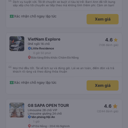
Dịch vụ tuyệt vời. Tôi lỡ chuyến xe buýt vì tàu bị trễ: Barri Ann đã tốt bụng
sắp xếp cho tôi chuyến xe tiếp theo mà không tính thêm phí. Cảm ơn bạn!
Xác nhận chỗ ngay lập tức
Xem giá
VietNam Explore
4.6
Ghế ngồi 16 chỗ
(108 đánh giá)
Little Residence
0 giờ 50 phút
Bảo tàng Điêu khắc Chăm Đà Nẵng
Mọi thứ đều tốt. Tài xế lịch sự và đúng giờ. Lái xe an toàn, điểm đón và trả
khách rõ ràng và theo đúng thỏa thuận
Xác nhận chỗ ngay lập tức
Xem giá
star_rate
G8 SAPA OPEN TOUR
4.6
Limousine 28 chỗ VIP
(3244 đánh giá)
Limousine giường 24 chỗ
Văn phòng Hội An
1 giờ
VP Đà Nẵng - 204 Hồ Nghinh