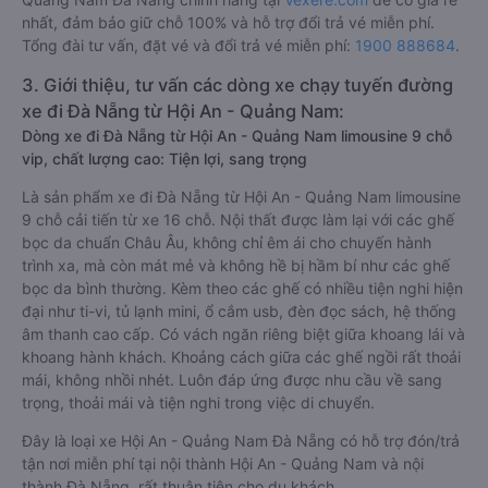
nhất, đảm bảo giữ chỗ 100% và hỗ trợ đổi trả vé miễn phí.
Tổng đài tư vấn, đặt vé và đổi trả vé miễn phí:
1900 888684
.
3. Giới thiệu, tư vấn các dòng xe chạy tuyến đường
xe đi Đà Nẵng từ Hội An - Quảng Nam:
Dòng xe đi Đà Nẵng từ Hội An - Quảng Nam limousine 9 chỗ
vip, chất lượng cao: Tiện lợi, sang trọng
Là sản phẩm xe đi Đà Nẵng từ Hội An - Quảng Nam limousine
9 chỗ cải tiến từ xe 16 chỗ. Nội thất được làm lại với các ghế
bọc da chuẩn Châu Âu, không chỉ êm ái cho chuyến hành
trình xa, mà còn mát mẻ và không hề bị hầm bí như các ghế
bọc da bình thường. Kèm theo các ghế có nhiều tiện nghi hiện
đại như ti-vi, tủ lạnh mini, ổ cắm usb, đèn đọc sách, hệ thống
âm thanh cao cấp. Có vách ngăn riêng biệt giữa khoang lái và
khoang hành khách. Khoảng cách giữa các ghế ngồi rất thoải
mái, không nhồi nhét. Luôn đáp ứng được nhu cầu về sang
trọng, thoải mái và tiện nghi trong việc di chuyển.
Đây là loại xe Hội An - Quảng Nam Đà Nẵng có hỗ trợ đón/trả
tận nơi miễn phí tại nội thành Hội An - Quảng Nam và nội
thành Đà Nẵng, rất thuận tiện cho du khách.