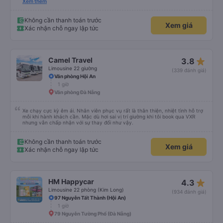
trên hệ thống. Anh tài xế Văn Sĩ quá vui tính và nhiệt tình, trời mưa gió đã
Xem thêm
chở bọn e về tận nơi an toàn. 5⭐️ cho anh tài xế Văn Sĩ cùng với nhà xe. Lần
sau e mong có duyên gặp lại a ạ.
Không cần thanh toán trước
Xem giá
Xác nhận chỗ ngay lập tức
star_rate
Camel Travel
3.8
Limousine 22 giường
(339 đánh giá)
Văn phòng Hội An
1 giờ
Văn phòng Đà Nẵng
Xe chạy cực kỳ êm ái. Nhân viên phục vụ rất là thân thiện, nhiệt tình hỗ trợ
mỗi khi hành khách cần. Mặc dù hơi sai vị trí giường khi tôi book qua VXR
nhưng vẫn chấp nhận với sự thay đổi như vậy.
Không cần thanh toán trước
Xem giá
Xác nhận chỗ ngay lập tức
star_rate
HM Happycar
4.3
Limousine 22 phòng (Kim Long)
(934 đánh giá)
97 Nguyễn Tất Thành (Hội An)
1 giờ
79 Nguyễn Tường Phổ (Đà Nẵng)