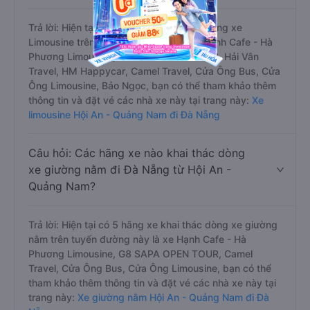
Trả lời: Hiện tại có 8 hãng xe khai thác dòng xe
Limousine trên tuyến đường này là xe Hạnh Cafe - Hà
Phương Limousine, G8 SAPA OPEN TOUR, Hải Vân
Travel, HM Happycar, Camel Travel, Cửa Ông Bus, Cửa
Ông Limousine, Bảo Ngọc, bạn có thể tham khảo thêm
thông tin và đặt vé các nhà xe này tại trang này:
Xe
limousine Hội An - Quảng Nam đi Đà Nẵng
Câu hỏi: Các hãng xe nào khai thác dòng
xe giường nằm đi Đà Nẵng từ Hội An -
Quảng Nam?
Trả lời: Hiện tại có 5 hãng xe khai thác dòng xe giường
nằm trên tuyến đường này là xe Hạnh Cafe - Hà
Phương Limousine, G8 SAPA OPEN TOUR, Camel
Travel, Cửa Ông Bus, Cửa Ông Limousine, bạn có thể
tham khảo thêm thông tin và đặt vé các nhà xe này tại
trang này:
Xe giường nằm Hội An - Quảng Nam đi Đà