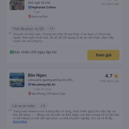
Ghế ngồi 16 chỗ
(20 đánh giá)
Highlands Coffee
1 giờ
Rơm coffee
Thái độ phục vụ tốt
+1
Chuyến đi hoàn hảo. Chúng tôi chọn đi taxi thay vì xe buýt vì chỉ có ba
người. Ghế ngồi thoải mái, tài xế rất tốt bụng và lái xe cẩn thận. Giao tiếp
tuyệt vời với công ty!
Xác nhận chỗ ngay lập tức
Xem giá
star_rate
Bảo Ngọc
4.7
Limousine giường phòng 22 chỗ (WC)
(269 đánh giá)
Văn phòng Hội An
0 giờ 30 phút
Văn Phòng 179 Nam Trân
Lái xe an toàn
+3
Trang web Vexere.com hướng dẫn rõ ràng, thân thiện giúp cho việc lấy vé
khá dễ dàng. —- Riêng với Chuyến xe Bảo Ngọc mà đưa chúng tôi từ Sài Gòn
ra Đà Nẵng có một đội ngũ phục vụ khá chuyên nghiệp, lịch sự và lễ độ;
hướng dẫn hành khách rõ ràng khi lên xe. Địa điểm dùng cơm chiều tối mà
Xem thêm
bảo Ngọc ghé rất thoáng đãng rộng rãi và sạch sẽ. Bữa cơm tối 6 món mặn
và một tô canh cho bàn 8 người, thức ăn nhiều ăn không hết mả chỉ mất