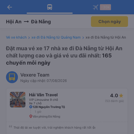
arrow_back
Tải app Vexere ngay!
Tải app Vexere
-30k
Mở app
Mở app
Nhận ưu đãi thành viên độc
-30k/ghế khi đặt vé máy bay qua
quyền
app
Hội An
Đà Nẵng
Chọn ngày
Vé xe khách
xe đi Đà Nẵng từ Quảng Nam
xe đi Đà Nẵng từ Hội An
Đặt mua vé xe 17 nhà xe đi Đà Nẵng từ Hội An
chất lượng cao và giá vé ưu đãi nhất
: 165
chuyến mỗi ngày
Vexere Team
Ngày cập nhật: 07/08/2026
Hải Vân Travel
4.0
VIP Limousine 9 chỗ
(53 đánh giá)
Xe 7 chỗ
128 Nguyễn Trường Tộ
1 giờ
Văn phòng Đà Nẵng
Thái độ lái xe tuyệt vời, trải nghiệm khách hàng rất tốt 👍