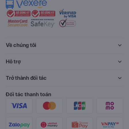
keyboard_arrow_down
Về chúng tôi
keyboard_arrow_down
Hỗ trợ
keyboard_arrow_down
Trở thành đối tác
Đối tác thanh toán