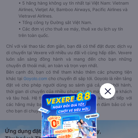
• 5 hãng hàng không uy tín nhất tại Việt Nam: Vietnam
Airlines, Vietjet Air, Bamboo Airways, Pacific Airlines và
Vietravel Airlines.
• Tổng công ty Đường sắt Việt Nam.
• Các đơn vị cho thuê xe máy, thuê xe du lịch uy tín
trên toàn quốc.
Chỉ với vài thao tác đơn giản, bạn đã có thể đặt được dịch vụ
di chuyển tại Vexere với nhiều ưu đãi vô cùng hấp dẫn. Vexere
luôn sẵn sàng đồng hành và mang đến cho bạn những
chuyến đi thoải mái, an toàn và trọn vẹn nhất.
Bên cạnh đó, bạn có thể tham khảo thêm các phương tiện
khác tại
Goyolo.com
cho chuyến đi sắp tới. Goyolo là nền tảng
đặt vé cho phép người dùng so sánh giá cả, giờ khởi hành,
thời gian di chuyển của nhiều phương tiện máy bay, xe khách
và tàu hoả. Hệ thống của Goyolo được liên kết trực tiếp với
các hãng máy bay, xe khách và tàu hoả, luôn đảm bảo có vé
cho bạn di chuyển.
Ứng dụng đặt vé Xe khách, Máy bay,