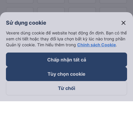
close
Sử dụng cookie
Vexere dùng cookie để website hoạt động ổn định. Bạn có thể
xem chi tiết hoặc thay đổi lựa chọn bất kỳ lúc nào trong phần
Quản lý cookie. Tìm hiểu thêm trong
Chính sách Cookie
.
Chấp nhận tất cả
Tùy chọn cookie
Từ chối
Theo dõi chúng tôi trên
Facebook
Tiktok
Youtube
Công ty TNHH Thương Mại Dịch Vụ Vexere