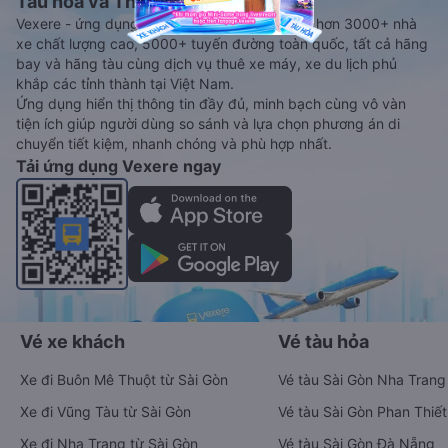
Tàu hoả và Thuê xe
Vexere - ứng dụng đặt vé đa phương tiện với hơn 3000+ nhà
xe chất lượng cao, 5000+ tuyến đường toàn quốc, tất cả hãng
bay và hãng tàu cùng dịch vụ thuê xe máy, xe du lịch phủ
khắp các tỉnh thành tại Việt Nam.
Ứng dụng hiển thị thông tin đầy đủ, minh bạch cùng vô vàn
tiện ích giúp người dùng so sánh và lựa chọn phương án di
chuyển tiết kiệm, nhanh chóng và phù hợp nhất.
Tải ứng dụng Vexere ngay
Vé xe khách
Vé tàu hỏa
Xe đi Buôn Mê Thuột từ Sài Gòn
Vé tàu Sài Gòn Nha Trang
Xe đi Vũng Tàu từ Sài Gòn
Vé tàu Sài Gòn Phan Thiết
Xe đi Nha Trang từ Sài Gòn
Vé tàu Sài Gòn Đà Nẵng