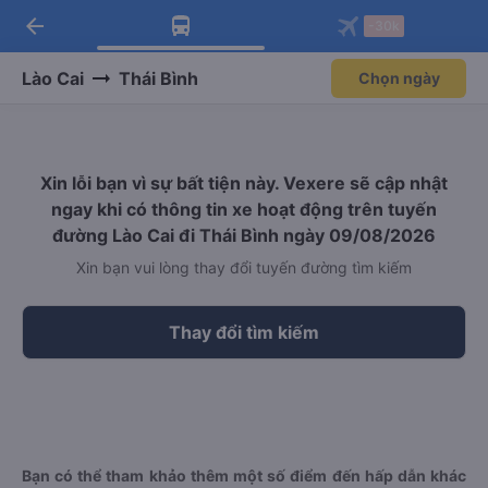
arrow_back
Tải app Vexere ngay!
Tải app Vexere
-30k
Mở app
Mở app
Nhận ưu đãi thành viên độc
-30k/ghế khi đặt vé máy bay qua
quyền
app
Lào Cai
Thái Bình
Chọn ngày
Xin lỗi bạn vì sự bất tiện này. Vexere sẽ cập nhật
ngay khi có thông tin xe hoạt động trên tuyến
đường Lào Cai đi Thái Bình ngày 09/08/2026
Xin bạn vui lòng thay đổi tuyến đường tìm kiếm
Thay đổi tìm kiếm
Bạn có thể tham khảo thêm một số điểm đến hấp dẫn khác