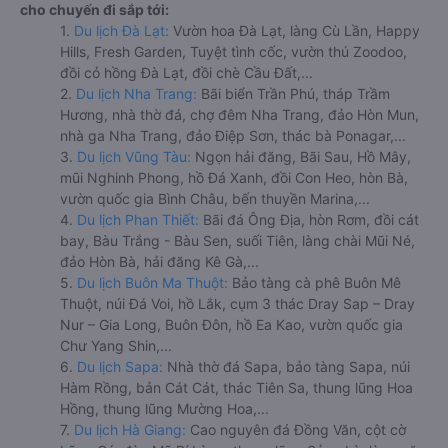
cho chuyến đi sắp tới:
1.
Du lịch Đà Lạt:
Vườn hoa Đà Lạt, làng Cù Lần, Happy
Hills, Fresh Garden, Tuyệt tình cốc, vườn thú Zoodoo,
đồi cỏ hồng Đà Lạt, đồi chè Cầu Đất,...
2.
Du lịch Nha Trang:
Bãi biển Trần Phú, tháp Trầm
Hương, nhà thờ đá, chợ đêm Nha Trang, đảo Hòn Mun,
nhà ga Nha Trang, đảo Điệp Sơn, thác bà Ponagar,...
3.
Du lịch Vũng Tàu:
Ngọn hải đăng, Bãi Sau, Hồ Mây,
mũi Nghinh Phong, hồ Đá Xanh, đồi Con Heo, hòn Bà,
vườn quốc gia Bình Châu, bến thuyền Marina,...
4.
Du lịch Phan Thiết:
Bãi đá Ông Địa, hòn Rơm, đồi cát
bay, Bàu Trắng - Bàu Sen, suối Tiên, làng chài Mũi Né,
đảo Hòn Bà, hải đăng Kê Gà,...
5.
Du lịch Buôn Ma Thuột:
Bảo tàng cà phê Buôn Mê
Thuột, núi Đá Voi, hồ Lắk, cụm 3 thác Dray Sap – Dray
Nur – Gia Long, Buôn Đôn, hồ Ea Kao, vườn quốc gia
Chư Yang Shin,...
6.
Du lịch Sapa:
Nhà thờ đá Sapa, bảo tàng Sapa, núi
Hàm Rồng, bản Cát Cát, thác Tiên Sa, thung lũng Hoa
Hồng, thung lũng Mường Hoa,...
7.
Du lịch Hà Giang:
Cao nguyên đá Đồng Văn, cột cờ