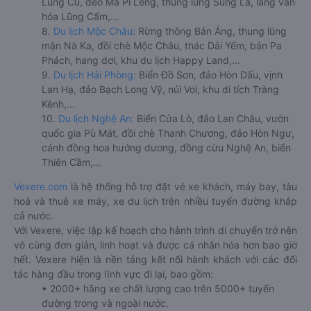
Lũng Cú, đèo Mã Pí Lèng, thung lũng Sủng Là, làng văn
hóa Lũng Cẩm,...
8.
Du lịch Mộc Châu:
Rừng thông Bản Áng, thung lũng
mận Nà Ka, đồi chè Mộc Châu, thác Dải Yếm, bản Pa
Phách, hang dơi, khu du lịch Happy Land,...
9.
Du lịch Hải Phòng:
Biển Đồ Sơn, đảo Hòn Dấu, vịnh
Lan Hạ, đảo Bạch Long Vỹ, núi Voi, khu di tích Tràng
Kênh,...
10.
Du lịch Nghệ An:
Biển Cửa Lò, đảo Lan Châu, vườn
quốc gia Pù Mát, đồi chè Thanh Chương, đảo Hòn Ngư,
cánh đồng hoa hướng dương, đồng cừu Nghệ An, biển
Thiên Cầm,...
Vexere.com
là hệ thống hỗ trợ đặt vé xe khách, máy bay, tàu
hoả và thuê xe máy, xe du lịch trên nhiều tuyến đường khắp
cả nước.
Với Vexere, việc lập kế hoạch cho hành trình di chuyển trở nên
vô cùng đơn giản, linh hoạt và được cá nhân hóa hơn bao giờ
hết. Vexere hiện là nền tảng kết nối hành khách với các đối
tác hàng đầu trong lĩnh vực đi lại, bao gồm:
• 2000+ hãng xe chất lượng cao trên 5000+ tuyến
đường trong và ngoài nước.