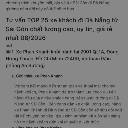
chương trình khuyến mãi, giá vé Xe Sài Gòn đi Đà Nẵng
giường nằm đôi này có thể sẽ rẻ hơn.
Tư vấn TOP 25 xe khách đi Đà Nẵng từ
Sài Gòn chất lượng cao, uy tín, giá rẻ
nhất 08/2026
null
🚌 1. Xe Phan Khánh khởi hành tại 2901 QL1A, Đông
Hưng Thuận, Hồ Chí Minh 72409, Vietnam (Văn
phòng An Sương)
a. Giới thiệu xe Phan Khánh
Với cam kết mang đến sự an toàn và thoải mái cho mọi
hành khách, Phan Khánh đã trở thành lựa chọn ưu tiên
hàng đầu của nhiều khách hàng trên tuyến đường đi Đà
Nẵng từ Sài Gòn . Bên cạnh dàn xe chất lượng cao, hãng
xe Phan Khánh đi Đà Nẵng từ Sài Gòn còn sở hữu đội ngũ
tài xế chuyên nghiệp, giàu kinh nghiệm và luôn sẵn sàng
hỗ trợ hành khách đến khi chuyến đi kết thúc.
b. Hình ảnh xe Phan Khánh