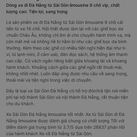
Dòng xe đi Đà Nẵng từ Sài Gòn limousine 9 chỗ vip, chất
lượng cao: Tiện lợi, sang trọng
Là sản phẩm xe đi Đà Nẵng từ Sài Gòn limousine 9 chỗ cải
tiến từ xe 16 chỗ. Nội thất được làm lại với các ghế bọc da
chuẩn Châu Âu, không chỉ êm ái cho chuyến hành trình xa, mà
còn mát mẻ và không hề bị hầm bí như các ghế bọc da bình
thường. Kèm theo các ghế có nhiều tiện nghi hiện đại như ti-
vi, tủ lạnh mini, ổ cắm usb, đèn đọc sách, hệ thống âm thanh
cao cấp. Có vách ngăn riêng biệt giữa khoang lái và khoang
hành khách. Khoảng cách giữa các ghế ngồi rất thoải mái,
không nhồi nhét. Luôn đáp ứng được nhu cầu về sang trọng,
thoải mái và tiện nghi trong việc di chuyển.
Đây là loại xe Sài Gòn Đà Nẵng có hỗ trợ đón/trả tận nơi miễn
phí tại nội thành Sài Gòn và nội thành Đà Nẵng, rất thuận tiện
cho du khách.
Xe Sài Gòn Đà Nẵng limousine tốt nhất: Xe từ Sài Gòn đi Đà
Nẵng limousine được đánh giá chung có chất lượng Tốt với
điểm đánh giá trung bình từ 3.7/5 dựa trên 28837 phản hồi
của hành khách Xe về Đà Nẵng từ Sài Gòn.