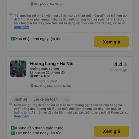
Văn phòng Đà Nẵng
Trải nghiệm tốt Nhân viên vui vẻ lịch sự và thân thiện Giờ đến có trễ hơn dự
định 1h, vì xe phải dừng nhiều và lên xuống hàng hóa và rước hành khách,
nói chung là tối thấy yên tâm khi sử dụng dịch vụ của nhà xe này, và sẽ ủng
hộ và giới thiệu cho người thân sử dụng dịch vụ của nhà xe này
Xem thêm
Xác nhận chỗ ngay lập tức
Xem giá
Hoàng Long - Hà Nội
4.4
Giường nằm 42 chỗ
(321 đánh giá)
Limousine 22 phòng đôi
VP Sài Gòn
19 giờ 52 phút
Đà Nẵng (dọc Quốc lộ 1A)
Sạch sẽ
Lái xe an toàn
+5
Mình cũng từng đi rất nhiều xe Bắc nam nhưng gặp toàn xe chở hàng và
chất hàng dọc đường rất lâu và mất thời gian nhưng lan đầu tiên gặp xe
hoàng long A3 trên xe đây đủ tiện nghi sac tại giường xe sạch sẽ thơm tài xế
lo xe thoải mái vui tính sẽ con ung hô nhe
Xem thêm
Không cần thanh toán trước
Xem giá
Xác nhận chỗ ngay lập tức