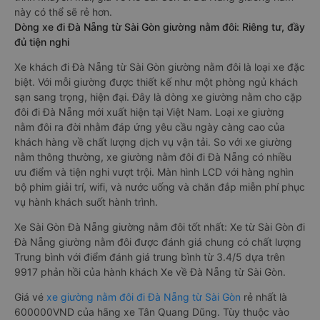
này có thể sẽ rẻ hơn.
Dòng xe đi Đà Nẵng từ Sài Gòn giường nằm đôi: Riêng tư, đầy
đủ tiện nghi
Xe khách đi Đà Nẵng từ Sài Gòn giường nằm đôi là loại xe đặc
biệt. Với mỗi giường được thiết kế như một phòng ngủ khách
sạn sang trọng, hiện đại. Đây là dòng xe giường nằm cho cặp
đôi đi Đà Nẵng mới xuất hiện tại Việt Nam. Loại xe giường
nằm đôi ra đời nhằm đáp ứng yêu cầu ngày càng cao của
khách hàng về chất lượng dịch vụ vận tải. So với xe giường
nằm thông thường, xe giường nằm đôi đi Đà Nẵng có nhiều
ưu điểm và tiện nghi vượt trội. Màn hình LCD với hàng nghìn
bộ phim giải trí, wifi, và nước uống và chăn đắp miễn phí phục
vụ hành khách suốt hành trình.
Xe Sài Gòn Đà Nẵng giường nằm đôi tốt nhất: Xe từ Sài Gòn đi
Đà Nẵng giường nằm đôi được đánh giá chung có chất lượng
Trung bình với điểm đánh giá trung bình từ 3.4/5 dựa trên
9917 phản hồi của hành khách Xe về Đà Nẵng từ Sài Gòn.
Giá vé
xe giường nằm đôi đi Đà Nẵng từ Sài Gòn
rẻ nhất là
600000VND của hãng xe Tân Quang Dũng. Tùy thuộc vào