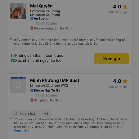
star_rate
Mai Quyên
4.0
Limousine 24 Phòng
(136 đánh giá)
Limousine 34 Phòng
An Sương
16 giờ 30 phút
Bến xe trung tâm Đà Nẵng
mấy anh lơ xe vui vẻ nhiệt tình , mình đi trễ nhưng xe vẫn đợi chứ không bỏ
như những xe khác . Sẽ ủng hộ nhà xe vào các dịp khác
Không cần thanh toán trước
Xem giá
Xác nhận chỗ ngay lập tức
star_rate
Minh Phương (MP Bus)
4.8
Limousine 22 phòng (WC)
(26 đánh giá)
Bến xe Ngã Tư Ga
19 giờ 30 phút
Văn phòng Đà Nẵng
Lái xe an toàn
+3
Tôi nôn mửa cả đêm vì đây là lần đầu tiên tôi đi xe buýt 17 tiếng. Tôi xin lỗi vì
bất kỳ sự bất tiện nào. Tôi rất may mắn khi đã chọn MP Bus trong số hàng
trăm công ty xe buýt. Nhân viên rất nhiệt tình, và chúng tôi đã có một
chuyến đi sạch sẽ, thoải mái. Chúng tôi thậm chí còn được nghỉ ăn. Điều
Xem thêm
tuyệt vời nhất đối với tôi là xe rất yên tĩnh và thoải mái, điều mà tôi rất hài
lòng. Cảm ơn rất nhiều vì tất cả mọi thứ. Mọi thứ đều vượt quá mong đợi của