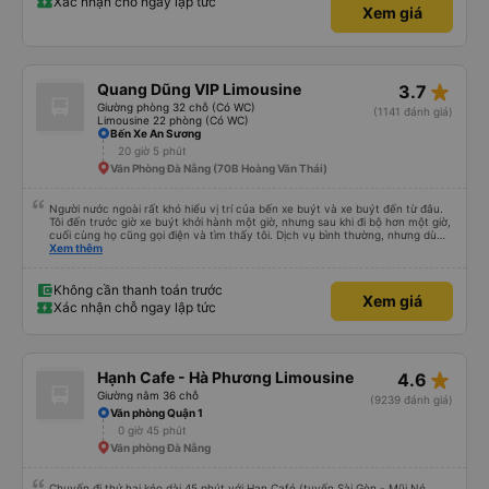
Xác nhận chỗ ngay lập tức
Xem giá
lưu lại để giới thiệu người nhà, bạn bè đi xe này. ưng hết sức. Giờ thấy may
mắn vì cảm ơn xe kia để mình bít đến xe này
star_rate
Quang Dũng VIP Limousine
3.7
Giường phòng 32 chỗ (Có WC)
(1141 đánh giá)
Limousine 22 phòng (Có WC)
Bến Xe An Sương
20 giờ 5 phút
Văn Phòng Đà Nẵng (70B Hoàng Văn Thái)
Người nước ngoài rất khó hiểu vị trí của bến xe buýt và xe buýt đến từ đâu.
Tôi đến trước giờ xe buýt khởi hành một giờ, nhưng sau khi đi bộ hơn một giờ,
cuối cùng họ cũng gọi điện và tìm thấy tôi. Dịch vụ bình thường, nhưng dù
sao thì tôi ngủ ngon hơn ở khách sạn vì tôi rất thoải mái. Sẽ tuyệt hơn nếu
Xem thêm
tiếng còi xe bớt to hơn. Nhưng tôi thích nó nên tôi cho điểm tối đa. Cảm ơn
bạn rất nhiều.
Không cần thanh toán trước
Xem giá
Xác nhận chỗ ngay lập tức
star_rate
Hạnh Cafe - Hà Phương Limousine
4.6
Giường nằm 36 chỗ
(9239 đánh giá)
Văn phòng Quận 1
0 giờ 45 phút
Văn phòng Đà Nẵng
Chuyến đi thứ hai kéo dài 45 phút với Han Café (tuyến Sài Gòn - Mũi Né