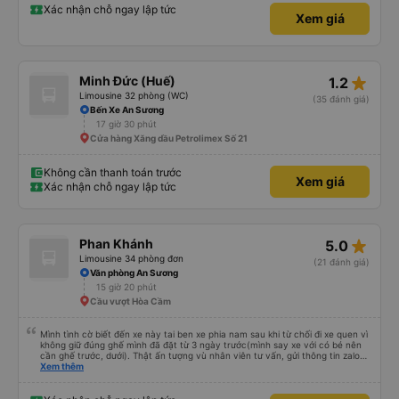
tôi. Nếu bạn muốn đi du lịch an toàn và thoải mái ở một đất nước xa lạ, MP
Xác nhận chỗ ngay lập tức
Xem giá
Bus chắc chắn nên là lựa chọn hàng đầu của bạn. ;)
star_rate
Minh Đức (Huế)
1.2
Limousine 32 phòng (WC)
(35 đánh giá)
Bến Xe An Sương
17 giờ 30 phút
Cửa hàng Xăng dầu Petrolimex Số 21
Không cần thanh toán trước
Xem giá
Xác nhận chỗ ngay lập tức
star_rate
Phan Khánh
5.0
Limousine 34 phòng đơn
(21 đánh giá)
Văn phòng An Sương
15 giờ 20 phút
Cầu vượt Hòa Cầm
Mình tình cờ biết đến xe này tai ben xe phia nam sau khi từ chối đi xe quen vì
không giữ đúng ghế mình đã đặt từ 3 ngày trước(mình say xe với có bé nên
cần ghế trước, dưới). Thật ấn tượng vù nhân viên tư vấn, gửi thông tin zalo
rõ ràng, chuyên nghiệp. Đi đúng giờ, xe mới toanh, sạch sẽ thơm tho, buồng
Xem thêm
rộng, đẹp, ghế có chế độ matxa bên cạnh các chức năng thông thường như
nâng, hạ xuống phần đầu, chân, ổ sạc pin, ... thích view ngắm cảnh cực chill,
các anh tài và lơ cũng cực dễ thương, tâm lý. 10 điểm không nhưng. Mình sẽ