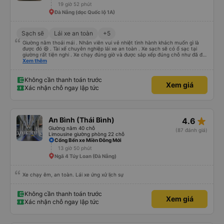
19 giờ 52 phút
Đà Nẵng (dọc Quốc lộ 1A)
Sạch sẽ
Lái xe an toàn
+5
Giường nằm thoải mái . Nhân viên vui vẻ nhiệt tình hành khách muốn gì là
được đó 😆 . Tài xế chuyên nghiệp lái xe an toàn . Xe sạch sẽ có ổ sạc tại
giường rất tiện nghi . Xe chạy đúng giờ và được sắp xếp đúng chỗ như đã đặt
. Điểm 10 cho hoàng long đỏ 👍
Xem thêm
Không cần thanh toán trước
Xem giá
Xác nhận chỗ ngay lập tức
star_rate
An Bình (Thái Bình)
4.6
Giường nằm 40 chỗ
(87 đánh giá)
Limousine giường phòng 22 chỗ
Cổng Bến xe Miền Đông Mới
13 giờ 50 phút
Ngã 4 Túy Loan (Đà Nẵng)
Xe chạy êm, an toàn. Lái xe ứng xử lịch sự
Không cần thanh toán trước
Xem giá
Xác nhận chỗ ngay lập tức