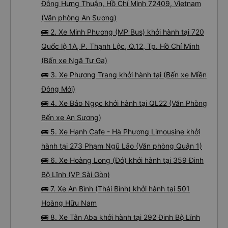
Đông Hưng Thuận, Hồ Chí Minh 72409, Vietnam
(Văn phòng An Sương)
🚌 2. Xe Minh Phương (MP Bus) khởi hành tại 720
Quốc lộ 1A, P. Thạnh Lộc, Q.12, Tp. Hồ Chí Minh
(Bến xe Ngã Tư Ga)
🚌 3. Xe Phương Trang khởi hành tại (Bến xe Miền
Đông Mới)
🚌 4. Xe Bảo Ngọc khởi hành tại QL22 (Văn Phòng
Bến xe An Sương)
🚌 5. Xe Hạnh Cafe - Hà Phương Limousine khởi
hành tại 273 Phạm Ngũ Lão (Văn phòng Quận 1)
🚌 6. Xe Hoàng Long (Đỏ) khởi hành tại 359 Đinh
Bộ Lĩnh (VP Sài Gòn)
🚌 7. Xe An Bình (Thái Bình) khởi hành tại 501
Hoàng Hữu Nam
🚌 8. Xe Tân Aba khởi hành tại 292 Đinh Bộ Lĩnh