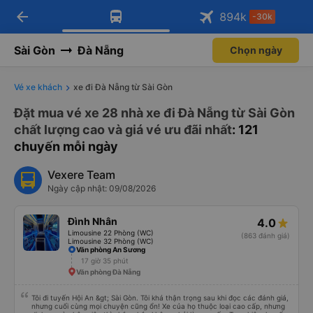
arrow_back
Tải app Vexere ngay!
Tải app Vexere
894
k
-30k
Mở app
Mở app
Nhận ưu đãi thành viên độc
-30k/ghế khi đặt vé máy bay qua
quyền
app
Sài Gòn
Đà Nẵng
Chọn ngày
Vé xe khách
xe đi Đà Nẵng từ Sài Gòn
Đặt mua vé xe 28 nhà xe đi Đà Nẵng từ Sài Gòn
chất lượng cao và giá vé ưu đãi nhất
: 121
chuyến mỗi ngày
Vexere Team
Ngày cập nhật: 09/08/2026
Đình Nhân
4.0
Limousine 22 Phòng (WC)
(863 đánh giá)
Limousine 32 Phòng (WC)
Văn phòng An Sương
17 giờ 35 phút
Văn phòng Đà Nẵng
Tôi đi tuyến Hội An &gt; Sài Gòn. Tôi khá thận trọng sau khi đọc các đánh giá,
nhưng cuối cùng mọi chuyện cũng ổn! Xe của họ thuộc loại cao cấp, nhưng