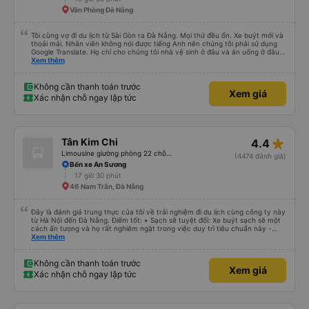
Văn Phòng Đà Nẵng
Tôi cùng vợ đi du lịch từ Sài Gòn ra Đà Nẵng. Mọi thứ đều ổn. Xe buýt mới và
thoải mái. Nhân viên không nói được tiếng Anh nên chúng tôi phải sử dụng
Google Translate. Họ chỉ cho chúng tôi nhà vệ sinh ở đâu và ăn uống ở đâu.
Xe buýt dừng 4 lần trong chuyến đi 16 giờ của chúng tôi. Chúng tôi đến sớm
Xem thêm
hơn dự kiến 3 tiếng. Trải nghiệm đích thực :). Vấn đề chính là công ty đã thay
đổi điểm đón của chúng tôi. Họ gọi cho chúng tôi cả buổi sáng để thông báo
nhưng chúng tôi không hiểu được tiếng Việt. Người quản lý trong khách sạn
Không cần thanh toán trước
Xem giá
của chúng tôi đã giúp đỡ chúng tôi.
Xác nhận chỗ ngay lập tức
star_rate
Tân Kim Chi
4.4
Limousine giường phòng 22 chỗ (CABIN) (WC)
(4474 đánh giá)
Bến xe An Sương
17 giờ 30 phút
46 Nam Trân, Đà Nẵng
Đây là đánh giá trung thực của tôi về trải nghiệm đi du lịch cùng công ty này
từ Hà Nội đến Đà Nẵng. Điểm tốt: • Sạch sẽ tuyệt đối: Xe buýt sạch sẽ một
cách ấn tượng và họ rất nghiêm ngặt trong việc duy trì tiêu chuẩn này -
không được phép ăn trên xe. Đây là lần đầu tiên tôi thấy sự chú trọng đến
Xem thêm
vấn đề sạch sẽ như vậy ở Việt Nam. Mọi thứ bên trong xe buýt đều trông
mới và sạch sẽ. • WiFi đáng tin cậy: WiFi trên xe hoạt động hoàn hảo trong
suốt chuyến đi. • Tùy chọn sạc: Có sẵn cổng sạc USB và USB-C, đây cũng
Không cần thanh toán trước
Xem giá
là lần đầu tiên tôi thấy. • Môi trường yên tĩnh và thanh bình: Họ không bật
Xác nhận chỗ ngay lập tức
đèn không cần thiết hoặc bật nhạc lớn, giúp tôi dễ dàng thư giãn và ngủ
trong suốt hành trình. • Dừng vệ sinh thường xuyên: Họ lên lịch dừng thường
xuyên, tạo sự thuận tiện cho mọi người. Điểm chưa tốt: • Thay đổi địa điểm
đón vào phút chót: Vài giờ trước khi khởi hành, họ thông báo với tôi rằng