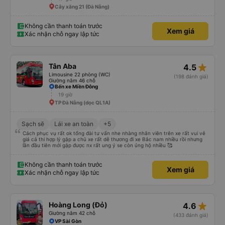
Cây xăng 21 (Đà Nẵng)
Không cần thanh toán trước
Xem giá
Xác nhận chỗ ngay lập tức
star_rate
Tân Aba
4.5
Limousine 22 phòng (WC)
(198 đánh giá)
Giường nằm 46 chỗ
Bến xe Miền Đông
19 giờ
TP Đà Nẵng (dọc QL1A)
Sạch sẽ
Lái xe an toàn
+5
Cách phục vụ rất ok tổng đài tư vấn nhe nhàng nhân viên trên xe rất vui vẻ
giá cả thi hợp lý gặp a chủ xe rất dễ thương đi xe Bắc nam nhiều rồi nhưng
lần đầu tiên mới gặp được nx rất ung ý se còn ủng hộ nhiều 🥰
Không cần thanh toán trước
Xem giá
Xác nhận chỗ ngay lập tức
star_rate
Hoàng Long (Đỏ)
4.6
Giường nằm 42 chỗ
(433 đánh giá)
VP Sài Gòn