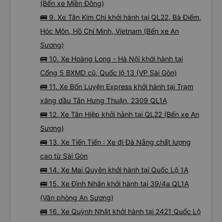
(Bến xe Miền Đông)
🚌 9. Xe Tân Kim Chi khởi hành tại QL22, Bà Điểm,
Hóc Môn, Hồ Chí Minh, Vietnam (Bến xe An
Sương)
🚌 10. Xe Hoàng Long - Hà Nội khởi hành tại
Cổng 5 BXMD cũ, Quốc lộ 13 (VP Sài Gòn)
🚌 11. Xe Bốn Luyện Express khởi hành tại Trạm
xăng dầu Tân Hưng Thuận, 2309 QL1A
🚌 12. Xe Tân Hiệp khởi hành tại QL22 (Bến xe An
Sương)
🚌 13. Xe Tiến Tiến : Xe đi Đà Nẵng chất lượng
cao từ Sài Gòn
🚌 14. Xe Mai Quyên khởi hành tại Quốc Lộ 1A
🚌 15. Xe Đình Nhân khởi hành tại 39/4a QL1A
(Văn phòng An Sương)
🚌 16. Xe Quỳnh Nhật khởi hành tại 2421 Quốc Lộ