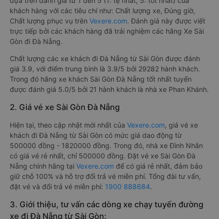
dựa trên đánh giá từ 1 đến 5 (1: tệ nhất, 5: tốt nhất) của
khách hàng với các tiêu chí như: Chất lượng xe, Đúng giờ,
Chất lượng phục vụ trên
Vexere.com
. Đánh giá này được viết
trực tiếp bởi các khách hàng đã trải nghiệm các hãng Xe Sài
Gòn đi Đà Nẵng.
Chất lượng các xe khách đi Đà Nẵng từ Sài Gòn được đánh
giá 3.9, với điểm trung bình là 3.9/5 bởi 29282 hành khách.
Trong đó hãng xe khách Sài Gòn Đà Nẵng tốt nhất tuyến
được đánh giá 5.0/5 bởi 21 hành khách là nhà xe Phan Khánh.
2. Giá vé xe Sài Gòn Đà Nẵng
Hiện tại, theo cập nhật mới nhất của
Vexere.com
, giá vé xe
khách đi Đà Nẵng từ Sài Gòn có mức giá dao động từ
500000 đồng - 1820000 đồng. Trong đó, nhà xe Đình Nhân
có giá vé rẻ nhất, chỉ 500000 đồng. Đặt vé xe Sài Gòn Đà
Nẵng chính hãng tại
Vexere.com
để có giá rẻ nhất, đảm bảo
giữ chỗ 100% và hỗ trợ đổi trả vé miễn phí. Tổng đài tư vấn,
đặt vé và đổi trả vé miễn phí:
1900 888684
.
3. Giới thiệu, tư vấn các dòng xe chạy tuyến đường
xe đi Đà Nẵng từ Sài Gòn: