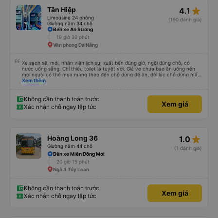
star_rate
Tân Hiệp
4.1
Limousine 24 phòng
(190 đánh giá)
Giường nằm 34 chỗ
Bến xe An Sương
19 giờ 30 phút
Văn phòng Đà Nẵng
Xe sạch sẽ, mới, nhân viên lịch sự, xuất bến đúng giờ, ngồi đúng chỗ, có
nước uống sẵng. Chỉ thiếu toilet là tuyệt vời. Giá vé chưa bao ăn uống nên
mọi ngưòi có thể mua mang theo đến chỗ dừng để ăn, đôi lúc chỗ dừng mấy
món bạn ko thích hoặc giá cả hơi cao! Còn lại nhà xe rất ok, nên đi.
Xem thêm
Không cần thanh toán trước
Xem giá
Xác nhận chỗ ngay lập tức
star_rate
Hoàng Long 36
1.0
Giường nằm 44 chỗ
(1 đánh giá)
Bến xe Miền Đông Mới
20 giờ 15 phút
Ngã 3 Túy Loan
Không cần thanh toán trước
Xem giá
Xác nhận chỗ ngay lập tức