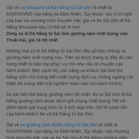
Giá vé
xe limousine đi Đà Nẵng từ Sài Gòn
rẻ nhất là
500000VND của hãng xe Đình Nhân. Tùy thuộc vào vị trí ngồi
của bạn và chương trình khuyến mãi, giá vé Xe Sài Gòn đi Đà
Nẵng limousine này có thể sẽ rẻ hơn
Dòng xe đi Đà Nẵng từ Sài Gòn giường nằm chất lượng cao:
Thoải mái, giá cả tốt nhất
Những nhà xe đi Đà Nẵng từ Sài Gòn đều sở hữu những xe
giường nằm chất lượng cao. Trên xe được trang bị đầy đủ các
trang thiết bị hiện đại phục vụ cho nhu cầu di chuyển của
hành khách. Bên cạnh đó, các hãng xe khách Sài Gòn Đà
Nẵng luôn chú trọng đến chất lượng dịch vụ, không ngừng cải
thiện để mang đến trải nghiệm hoàn hảo cho hành khách.
Xe Sài Gòn Đà Nẵng giường nằm tốt nhất: Xe từ Sài Gòn đi Đà
Nẵng giường nằm được đánh giá chung chất lượng Tốt với
điểm đánh giá trung bình từ 3.9/5 dựa trên 24516 phản hồi
của hành khách Xe về Đà Nẵng từ Sài Gòn.
Giá vé
xe giường nằm đi Đà Nẵng từ Sài Gòn
rẻ nhất là
500000VND của hãng xe Đình Nhân. Tùy thuộc vào chương
trình khuyến mãi, giá vé Xe Sài Gòn đi Đà Nẵng giường nằm