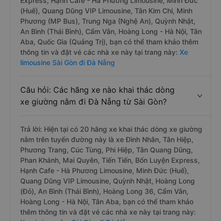
Express, Hạnh Cafe - Hà Phương Limousine, Minh Đức
(Huế), Quang Dũng VIP Limousine, Tân Kim Chi, Minh
Phương (MP Bus), Trung Nga (Nghệ An), Quỳnh Nhật,
An Bình (Thái Bình), Cẩm Vân, Hoàng Long - Hà Nội, Tân
Aba, Quốc Gia (Quảng Trị), bạn có thể tham khảo thêm
thông tin và đặt vé các nhà xe này tại trang này:
Xe
limousine Sài Gòn đi Đà Nẵng
Câu hỏi: Các hãng xe nào khai thác dòng
xe giường nằm đi Đà Nẵng từ Sài Gòn?
Trả lời: Hiện tại có 20 hãng xe khai thác dòng xe giường
nằm trên tuyến đường này là xe Đình Nhân, Tân Hiệp,
Phương Trang, Cúc Tùng, Phi Hiệp, Tân Quang Dũng,
Phan Khánh, Mai Quyên, Tiến Tiến, Bốn Luyện Express,
Hạnh Cafe - Hà Phương Limousine, Minh Đức (Huế),
Quang Dũng VIP Limousine, Quỳnh Nhật, Hoàng Long
(Đỏ), An Bình (Thái Bình), Hoàng Long 36, Cẩm Vân,
Hoàng Long - Hà Nội, Tân Aba, bạn có thể tham khảo
thêm thông tin và đặt vé các nhà xe này tại trang này: