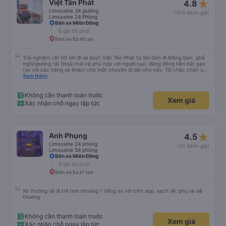
star_rate
Việt Tân Phát
4.8
Limousine 34 giường
(478 đánh giá)
Limousine 24 Phòng
Bến xe Miền Đông
8 giờ 55 phút
Bến xe Ea H'Leo
Trải nghiệm rất tốt khi đi xe buýt Việt Tân Phát từ Sài Gòn đi Măng Đen, ghế
ngồi/giường rất thoải mái và phù hợp với người cao, đáng đồng tiền bát gạo
(so với các hãng xe khác) cho một chuyến đi dài như vậy. Tôi chắc chắn sẽ
sử dụng lại sau.
Xem thêm
Không cần thanh toán trước
Xem giá
Xác nhận chỗ ngay lập tức
star_rate
Anh Phụng
4.5
Limousine 24 phòng
(41 đánh giá)
Limousine 34 phòng
Bến xe Miền Đông
8 giờ 30 phút
Bến xe Ea H`leo
Xe thường sẽ đi trễ hơn khoảng 1 tiếng so với trên app, sạch sẽ, phụ xe dễ
thương.
Không cần thanh toán trước
Xem giá
Xác nhận chỗ ngay lập tức