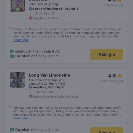
Limousine 34 giường
(738 đánh giá)
Bến xe Miền Đông cũ - Dãy 4B11
10 giờ 15 phút
Văn phòng Ea H'leo
Chúng tôi đã có một trải nghiệm tuyệt vời trên chuyến xe buýt hôm nay! 💯
Xe rất sạch sẽ, được bảo dưỡng tốt và thực sự mang lại cảm giác cao cấp
nhờ các tiện nghi và cơ sở vật chất tuyệt vời được cung cấp. Mọi thứ đều
thoải mái và ngăn nắp. Nhân viên và tài xế rất tốt bụng, hữu ích và chu đáo,
Xem thêm
giúp chuyến đi của chúng tôi suôn sẻ và không căng thẳng. Sự chuyên
nghiệp của họ thực sự nổi bật. Nhìn chung, đó là trải nghiệm du lịch tốt nhất
đối với tôi và gia đình. Chúng tôi rất vui và hài lòng từ đầu đến cuối. Rất đáng
Không cần thanh toán trước
Xem giá
giới thiệu! 💛 Về ứng dụng, nó rất dễ sử dụng, thân thiện với người dùng và
Xác nhận chỗ ngay lập tức
tiện lợi khi đặt chuyến đi của chúng tôi. Mọi thứ đều diễn ra suôn sẻ!
star_rate
Long Vân Limousine
4.6
Mia Royal 22 phòng (WC)
(7821 đánh giá)
Limousine 22 Phòng (WC)
Văn phòng Bình Thạnh
7 giờ 55 phút
Bến xe Phía Nam Buôn Ma Thuột
Mới đầu đọc bình luận có hơi quan ngại xíu nhưng mà cuối cùng cũng quyết
định đặt vì giá tốt quá chừng. Kết quả chuyến đi mình thấy tốt quá chừng,
hơn cả mong đợi luôn. Mình đi xe 22 phòng, có wc, xuất phát 12g, chuyến đi
hôm qua của mình như thế này: 1. Ưu điểm: - Mấy bạn CSKH kỹ tính và dễ
Xem thêm
thương, gọi điện trước check thông tin trước 1 ngày, dặn dò đủ thứ luôn. -
Bác tài và nhân viên xe nói chuyện rất dễ thương và dễ chịu. - Nhà vệ sinh
trên xe sạch sẽ. - Phòng nằm không phải mới kin kít nhưng rất sạch sẽ, êm,
Xác nhận chỗ ngay lập tức
Xem giá
nằm thoải mái cho cả 2 người, mình say xe nhưng nằm thoải mái lắm, có thể