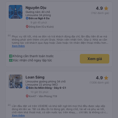
star_rate
Nguyên Dịu
4.9
Giường nằm 40 chỗ
(762 đánh giá)
Limousine 34 phòng
Bến xe Ngã 4 Ga
9 giờ 45 phút
Đông Sơn (Cư Kuin)
Phục vụ rất tốt, nhà xe đón và trả khách đúng địa chỉ, lần đầu tiên đi xe mà
không phát sinh thêm chi phí Grab. Nhân viên nhiệt tình. Góp ý: Nhà xe cần
tương tác với khách qua App hoặc Zalo hoặc tin nhắn điện thoại nhiều hơn
nữa để hành khách yên tâm đặc biệt là khách đặt vé qua App. Chân thành
Xem thêm
cảm ơn, lần sau đặt vé lại
Không cần thanh toán trước
Xem giá
Xác nhận chỗ ngay lập tức
star_rate
Loan Sáng
4.9
Limousine giường phòng 34 chỗ
(1306 đánh giá)
Limousine 22 phòng (WC)
Bến Xe Miền Đông - Dãy 6-C1
10 giờ 55 phút
Km47 - Văn Phòng 719
Lần đầu đặt vé trên VEXERE và khá bất ngờ khi mọi thứ đều được sắp xếp
đúng khi lên xe. Tất cả đều ổn từ đúng giờ, đúng chỗ, tài xế và phụ xe tốt,
chỗ nằm khá thoải mái, có sẵn nước lọc trên khay,... chỉ tiếc là không có chỗ
để sạc pin thôi. Nhưng vậy cũng quá ổn rồi!
Xem thêm