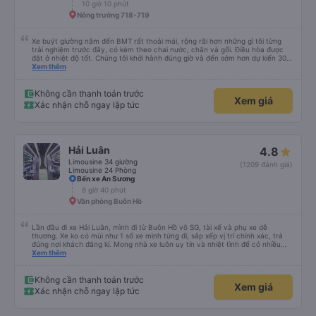
10 giờ 10 phút
Nông trường 718-719
Xe buýt giường nằm đến BMT rất thoải mái, rộng rãi hơn những gì tôi từng
trải nghiệm trước đây, có kèm theo chai nước, chăn và gối. Điều hòa được
đặt ở nhiệt độ tốt. Chúng tôi khởi hành đúng giờ và đến sớm hơn dự kiến 30
phút. Tài xế rất tuyệt so với những tài xế khác ở Việt Nam! Không quá nhiều
Xem thêm
tiếng còi xe, không có nhạc lớn hoặc tiếng ồn khác và cảm giác lái xe an
toàn nên rất dễ ngủ. Tôi rất vui vì đã đặt qua Vexere và có vị trí xe buýt trên
GPS và biển số xe vì tôi phải tìm kiếm xung quanh bến xe để tìm thấy nó, đây
Không cần thanh toán trước
Xem giá
là vấn đề của bến xe Đà Lạt (không phải tất cả các xe buýt đều có bảng
Xác nhận chỗ ngay lập tức
thông tin), chứ không phải của công ty.
Hải Luân
4.8
Limousine 34 giường
(1209 đánh giá)
Limousine 24 Phòng
Bến xe An Sương
8 giờ 40 phút
Văn phòng Buôn Hồ
Lần đầu đi xe Hải Luân, mình đi từ Buôn Hồ vô SG, tài xế và phụ xe dễ
thương. Xe ko có mùi như 1 số xe mình từng đi, sắp xếp vị trí chính xác, trả
đúng nơi khách đăng kí. Mong nhà xe luôn uy tín và nhiệt tình để có nhiều
khách hàng hơn nữa
Xem thêm
Không cần thanh toán trước
Xem giá
Xác nhận chỗ ngay lập tức