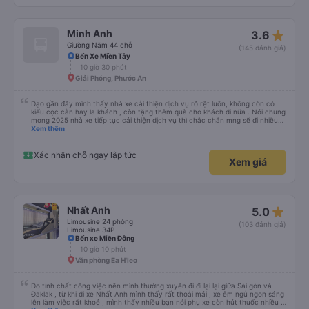
star_rate
Minh Anh
3.6
Giường Nằm 44 chỗ
(145 đánh giá)
Bến Xe Miền Tây
10 giờ 30 phút
Giải Phóng, Phước An
Dạo gần đây mình thấy nhà xe cải thiện dịch vụ rõ rệt luôn, không còn có
kiểu cọc cằn hay la khách , còn tặng thêm quà cho khách đi nữa . Nói chung
mong 2025 nhà xe tiếp tục cải thiện dịch vụ thì chắc chắn mng sẽ đi nhiều
hơn .
Xem thêm
Xác nhận chỗ ngay lập tức
Xem giá
star_rate
Nhất Anh
5.0
Limousine 24 phòng
(103 đánh giá)
Limousine 34P
Bến xe Miền Đông
10 giờ 10 phút
Văn phòng Ea H'leo
Do tính chất công việc nên mình thường xuyên đi đi lại lại giữa Sài gòn và
Đaklak , từ khi đi xe Nhất Anh mình thấy rất thoải mái , xe êm ngủ ngon sáng
lên làm việc rất khoẻ , mình thấy nhiều bạn nói phụ xe còn hút thuốc nhiều ,