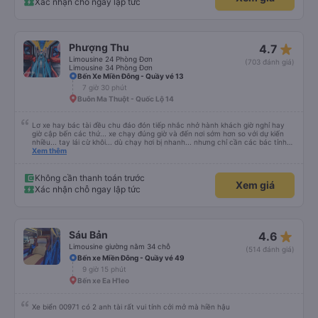
Xác nhận chỗ ngay lập tức
star_rate
Phượng Thu
4.7
Limousine 24 Phòng Đơn
(703 đánh giá)
Limousine 34 Phòng Đơn
Bến Xe Miền Đông - Quầy vé 13
7 giờ 30 phút
Buôn Ma Thuột - Quốc Lộ 14
Lơ xe hay bác tài đều chu đáo đón tiếp nhắc nhở hành khách giờ nghỉ hay
giờ cập bến các thứ... xe chạy đúng giờ và đến nơi sớm hơn so với dự kiến
nhiều... tay lái cừ khôi... dù chạy hơi bị nhanh... nhưng chỉ cần các bác tỉnh
táo sức khoẻ đầy đủ và tay lái cứng cáp là được. Tiện nghi rất sạch sẽ và
Xem thêm
thơm tho, lên phát nằm xíu là ngủ được, dễ ngủ... mà động cơ xe chạy không
ồn nhưng không biết người khác sao nhưng mình hơi bị ù tai khi nghe tiếng
máy chạy lâu. Thích hợp và tiện nghi cho ai có nhu cầu từ tphcm (bến xe
Không cần thanh toán trước
Xem giá
miền đông) lên Măng Đen chơi nhé!
Xác nhận chỗ ngay lập tức
star_rate
Sáu Bản
4.6
Limousine giường nằm 34 chỗ
(514 đánh giá)
Bến xe Miền Đông - Quầy vé 49
9 giờ 15 phút
Bến xe Ea H'leo
Xe biển 00971 có 2 anh tài rất vui tính cởi mở mà hiền hậu