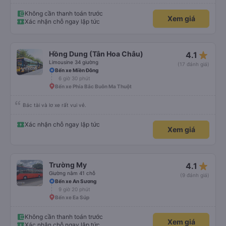
Không cần thanh toán trước
Xem giá
Xác nhận chỗ ngay lập tức
star_rate
Hồng Dung (Tân Hoa Châu)
4.1
Limousine 34 giường
(17 đánh giá)
Bến xe Miền Đông
6 giờ 30 phút
Bến xe Phía Bắc Buôn Ma Thuột
Bác tài và lơ xe rất vui vẻ.
Xác nhận chỗ ngay lập tức
Xem giá
star_rate
Trường My
4.1
Giường nằm 41 chỗ
(9 đánh giá)
Bến xe An Sương
9 giờ 20 phút
Bến xe Ea Súp
Không cần thanh toán trước
Xem giá
Xác nhận chỗ ngay lập tức