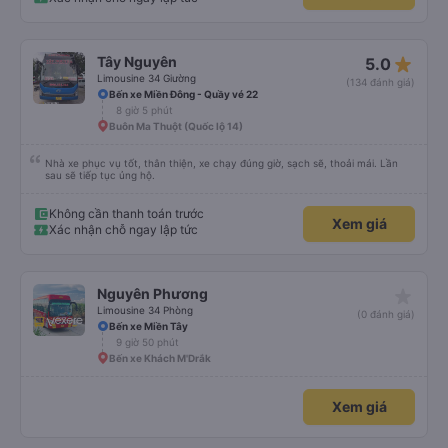
star_rate
Tây Nguyên
5.0
Limousine 34 Giường
(134 đánh giá)
Bến xe Miền Đông - Quầy vé 22
8 giờ 5 phút
Buôn Ma Thuột (Quốc lộ 14)
Nhà xe phục vụ tốt, thân thiện, xe chạy đúng giờ, sạch sẽ, thoải mái. Lần
sau sẽ tiếp tục ủng hộ.
Không cần thanh toán trước
Xem giá
Xác nhận chỗ ngay lập tức
star_rate
Nguyên Phương
Limousine 34 Phòng
(0 đánh giá)
Bến xe Miền Tây
9 giờ 50 phút
Bến xe Khách M'Drắk
Xem giá