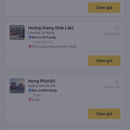
Xem giá
star_rate
Hoàng Giang (Đắk Lắk)
Limosine 34 Phòng
(0 đánh giá)
Bến xe An Sương
8 giờ 30 phút
Bến xe phía Nam Buôn Ma Thuột
Xem giá
star_rate
Hưng Phát Đỏ
Giường nằm 40 chỗ
(0 đánh giá)
Bến xe Miền Đông
8 giờ
Ea Wy
Xem giá