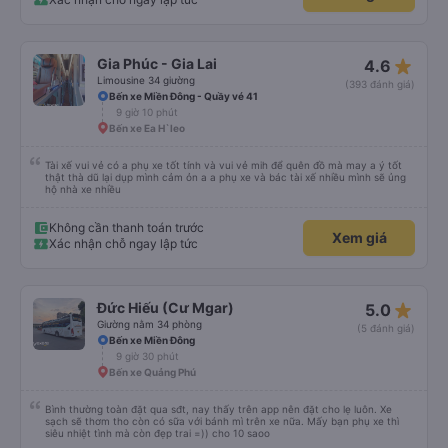
star_rate
Gia Phúc - Gia Lai
4.6
Limousine 34 giường
(393 đánh giá)
Bến xe Miền Đông - Quầy vé 41
9 giờ 10 phút
Bến xe Ea H`leo
Tài xế vui vẻ có a phụ xe tốt tính và vui vẻ mih để quên đồ mà may a ý tốt
thật thà dũ lại dụp mình cảm ỏn a a phụ xe và bác tài xế nhiều mình sẽ ủng
hộ nhà xe nhiều
Không cần thanh toán trước
Xem giá
Xác nhận chỗ ngay lập tức
star_rate
Đức Hiếu (Cư Mgar)
5.0
Giường nằm 34 phòng
(5 đánh giá)
Bến xe Miền Đông
9 giờ 30 phút
Bến xe Quảng Phú
Bình thường toàn đặt qua sđt, nay thấy trên app nên đặt cho lẹ luôn. Xe
sạch sẽ thơm tho còn có sữa với bánh mì trên xe nữa. Mấy bạn phụ xe thì
siêu nhiệt tình mà còn đẹp trai =)) cho 10 saoo