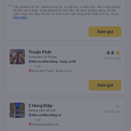
Trải nghiệm rất tốt. Giường rộng rãi, có gối ôm, có đèn ngủ, đèn trong phòng
để đọc sách được. Drap giường và mền đều rất sạch sẽ gọn gàng. Xe tiện
nghi, chạy êm. Bác tài và các anh nhân viên cũng thân thiện lịch sự. Có xe
trung chuyển về nội thành thành phố tuy hoà rất tiện. Giá vé hợp lý. Nói
Xem thêm
chung là mình rất ưng ý, cảm ơn nhà xe.
Xem giá
star_rate
Thuận Phát
4.8
Limousine 24 Phòng
(6 đánh giá)
Bến Xe Miền Đông - Quầy vé 56
7 giờ
Buôn Ma Thuột - Quốc Lộ 14
Xem giá
star_rate
2 Hùng Điệp
Giường nằm 43 chỗ
(0 đánh giá)
Bến xe Miền Đông cũ
9 giờ
Văn phòng Đăk Lăk