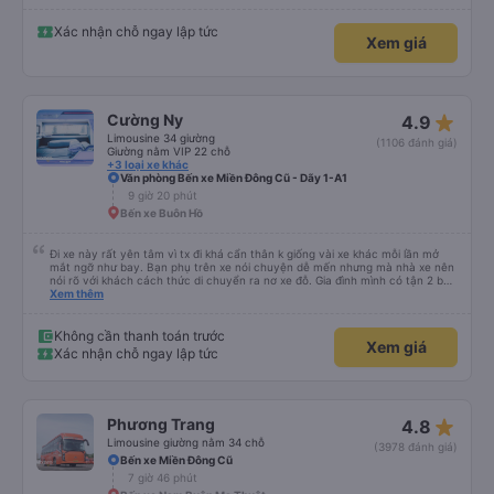
Xác nhận chỗ ngay lập tức
Xem giá
star_rate
Cường Ny
4.9
Limousine 34 giường
(1106 đánh giá)
Giường nằm VIP 22 chỗ
+3 loại xe khác
Văn phòng Bến xe Miền Đông Cũ - Dãy 1-A1
9 giờ 20 phút
Bến xe Buôn Hồ
Đi xe này rất yên tâm vì tx đi khá cẩn thân k giống vài xe khác mỗi lần mở
mắt ngỡ như bay. Bạn phụ trên xe nói chuyện dễ mến nhưng mà nhà xe nên
nói rõ với khách cách thức di chuyển ra nơ xe đỗ. Gia đình mình có tận 2 bé
nhỏ tay xách nách mang mà mình bị xoay vòng vòng đi bộ đến khu đỗ xe thì
Xem thêm
chân chảy máo luôn é 🥲 còn lại 10 đỉm
Không cần thanh toán trước
Xem giá
Xác nhận chỗ ngay lập tức
star_rate
Phương Trang
4.8
Limousine giường nằm 34 chỗ
(3978 đánh giá)
Bến xe Miền Đông Cũ
7 giờ 46 phút