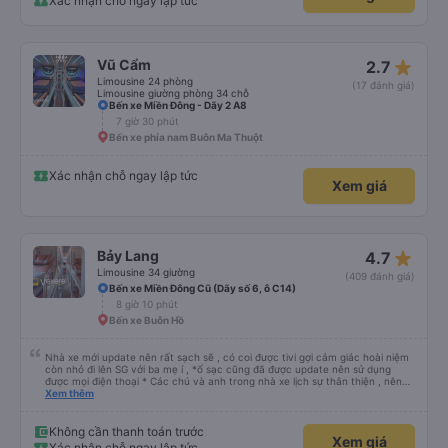
Xác nhận chỗ ngay lập tức
iu còn đổi cho mình phòng đơn sang đôi xong còn note là (một mình) yêu
luôn. Nhưng phòng đôi mà nằm một thì mỗi lần xe rẽ 1 cái là ✈️ Ít đi xe khách
nhưng đủ để đánh giá 10/10.
star_rate
Vũ Cẩm
2.7
Limousine 24 phòng
(17 đánh giá)
Limousine giường phòng 34 chỗ
Bến xe Miền Đông - Dãy 2 A8
7 giờ 30 phút
Bến xe phía nam Buôn Ma Thuột
Xác nhận chỗ ngay lập tức
Xem giá
star_rate
Bảy Lang
4.7
Limousine 34 giường
(409 đánh giá)
Bến xe Miền Đông Cũ (Dãy số 6, ô C14)
8 giờ 10 phút
Bến xe Buôn Hồ
Nhà xe mới update nên rất sạch sẽ , có coi được tivi gợi cảm giác hoài niệm
còn nhỏ đi lên SG với ba mẹ í , *ổ sạc cũng đã được update nên sử dụng
được mọi điện thoại * Các chú và anh trong nhà xe lịch sự thân thiện , nên
các bạn yên tâm , giá còn phù hợp nữa nói chung oki la ngen , ai có nhu cầu
Xem thêm
đi du lịch Pleiku thì dặn các chú chở về nhà xe Bảy Lang lun nhen ngay trung
tâm xuống xe ăn sáng lun nè 10/10
Không cần thanh toán trước
Xem giá
Xác nhận chỗ ngay lập tức