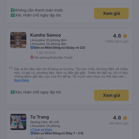
Không cần thanh toán trước
Xem giá
Xác nhận chỗ ngay lập tức
star_rate
Kumho Samco
4.6
Limousine 33 phòng đơn
(2880 đánh giá)
Limousine 22 phòng đơn
Bến xe Miền Đông cũ (Quầy vé 32)
7 giờ 30 phút
Văn phòng Buôn Ma Thuột
Đây là lần đầu tiên tôi đi hãng xe Kumho. Tôi cảm thấy hài lòng 98% về nhiều
mặt, từ giá cả, phương tiện, dịch vụ đến giờ giấc. Trước khi đặt xe, tôi có đọc
những đánh giá tiêu cực của KH để lại. Tôi muốn xem thực hư thế nào nên
thử 1 lần cho biết. Có thể do tôi may mắn, tôi đã 0 gặp phải những điều tệ
Xem thêm
hại nào. Tuy nhiên, chuyến đi sẽ trọn vẹn hơn, nếu như anh phụ xe nhiệt
tình, có trách nhiệm đừng nói chuyện điện thoại quá nhiều và ầm ỉ suốt 1
quảng đường đầu. Tôi sẽ tiếp tục ủng hộ nhà xe. Hy vọng lần sau sẽ tốt hơn.
Xác nhận chỗ ngay lập tức
Xem giá
Chân thành cám ơn nhà xe.
star_rate
Tư Trang
4.6
Giường nằm 40 chỗ
(86 đánh giá)
Limousine 24 phòng
+1 loại xe khác
Bến xe Miền Đông cũ (Dãy 7 - C5)
8 giờ