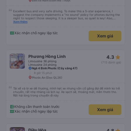
Bến xe Nam Buôn Ma Thuột
Excellent bus and very safe driving. To make this a 5-star experience, I
suggest the company implements a "no sound" policy for phones during the
night to respect those sleeping. It is a sleeper bus, so quiet is key! Also,
please display the Wi-Fi password clearly inside the cabin for convenience. I
Xem thêm
would definitely ride with them again! -------------- ​ Xe chất lượng tốt và
tài xế lái xe rất an toàn. Để dịch vụ hoàn hảo hơn, tôi góp ý nhà xe nên có
quy định rõ ràng về việc giữ im lặng (tắt âm thanh điện thoại) vào ban đêm
Xác nhận chỗ ngay lập tức
Xem giá
để tránh làm phiền hành khách khác ngủ. Ngoài ra, nhà xe nên dán sẵn mật
khẩu Wi-Fi trong xe để hành khách dễ dàng sử dụng. Tôi vẫn sẽ tiếp tục ủng
hộ nhà xe trong tương lai!
star_rate
Phương Hồng Linh
4.3
Limousine 36 phòng
(715 đánh giá)
Limousine 24 phòng
Ngã 4 Bình Phước (Cây xăng 47)
8 giờ 15 phút
Phước An (Dọc QL26)
Tài xế và lơ xe dễ thương, mình kẹt xe nhưng vẫn cố gắng đợi để mình ko trễ
chuyến, rất nhẹ nhàng và lịch sự. Xe sạch sẽ, thoáng mát, mền thơm tho.
Rất hài lòng trong chuyến đi này
Không cần thanh toán trước
Xem giá
Xác nhận chỗ ngay lập tức
star_rate
Điều Hòa
4.8