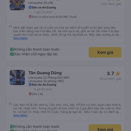
Limousine 34 chỗ
(325 đánh giá)
Bến xe An Sương
7 giờ 15 phút
Bến xe phía nam Buôn Mê Thuột
Mình đặt được giá vé rẻ cảm ơn nhà xe. Mình đi tuyến từ bx đức long đến
bxe miền đông mọi thứ đều tốt. Xe mới sạch sẽ, ghế xe rất tốt mình k bị đau
người như một số xe khác, minh tới sg mà ng khoẻ re. Mấy bạn xuống xe dọc
đg để ý xíu là ổn.
Xem thêm
Không cần thanh toán trước
Xem giá
Xác nhận chỗ ngay lập tức
star_rate
Tân Quang Dũng
3.7
Limousine 22 Phòng Đôi (WC)
(3004 đánh giá)
Limousine 32 phòng (WC)
Bến Xe An Sương
9 giờ 50 phút
Đắk Lắk
Các bạn nữ lễ tân xinh iu. Các anh, chú, bác VP ĐH vui tính, quan tâm khách,
vui vẻ, nhiệt tình. Trong chuyến đi của mình có 2 gia đình bác lớn tuổi nc khá
to, có bạn nv nhắc nhở thì 2 bác mắng lại bạn ấy. Nếu 2 bác ấy có đánh giá
xấu thì mình ngược lại nha. Bạn ấy nhắc nhở rất đúng. 2 bác nói rất to. To
Xem thêm
đến lỗi mình ngủ còn mơ được câu chuyện các bác nói với nhau xuất hiện
trong giấc mơ của mình luôn. Nên nếu bạn ấy bị phản ánh thì đừng trừ lương
bạn ấy nha. Nếu bạn ấy bị trừ thì bảo bạn ấy liên hệ sđt của mình, mình hỗ
Không cần thanh toán trước
Xem giá
trợ ạ. Số mình đuôi 666, chuyến ĐH-NT ngày 16/1. À các bạn nữ lễ tân xinh