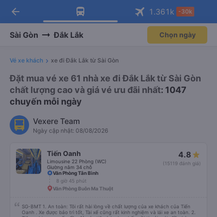
arrow_back
Tải app Vexere ngay!
Tải app Vexere
1.361
k
-30k
Mở app
Mở app
Nhận ưu đãi thành viên độc
-30k/ghế khi đặt vé máy bay qua
quyền
app
Sài Gòn
Đắk Lắk
Chọn ngày
Vé xe khách
xe đi Đắk Lắk từ Sài Gòn
Đặt mua vé xe 61 nhà xe đi Đắk Lắk từ Sài Gòn
chất lượng cao và giá vé ưu đãi nhất
: 1047
chuyến mỗi ngày
Vexere Team
Ngày cập nhật: 08/08/2026
Tiến Oanh
4.8
Limousine 22 Phòng (WC)
(15119 đánh giá)
Giường nằm 34 chỗ
Văn Phòng Tân Bình
8 giờ 45 phút
Văn Phòng Buôn Ma Thuột
SG-BMT 1. An toàn: Tôi rất hài lòng về chất lượng của xe khách của Tiến
Oanh . Xe được bảo trì tốt, Tài xế cũng rất kinh nghiệm và lái xe an toàn. 2.