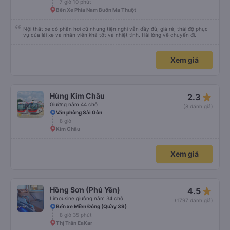
7 giờ 10 phút
Bến Xe Phía Nam Buôn Ma Thuột
Nội thất xe có phần hơi cũ nhưng tiện nghi vẫn đầy đủ, giá rẻ, thái độ phục
vụ của lái xe và nhân viên khá tốt và nhiệt tình. Hài lòng về chuyến đi.
Xem giá
star_rate
Hùng Kim Châu
2.3
Giường nằm 44 chỗ
(8 đánh giá)
Văn phòng Sài Gòn
8 giờ
Kim Châu
Xem giá
star_rate
Hồng Sơn (Phú Yên)
4.5
Limousine giường nằm 34 chỗ
(1797 đánh giá)
Bến xe Miền Đông (Quầy 39)
8 giờ 35 phút
Thị Trấn EaKar