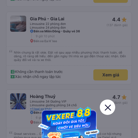
star_rate
Gia Phú - Gia Lai
4.4
Limousine 22 phòng đơn
(137 đánh giá)
Limousine 24 phòng đơn
Bến xe Miền Đông - Quầy vé 36
9 giờ 10 phút
Bến xe Ea H`leo
Nhìn chung là rất okie. Đặt vé qau app nhiều phương thức thanh toán, dễ
dàng, rõ ràng dễ hiểu. đến gần ngày thì nhà xe gọi điện thoại xác nhận. Đến
quầy đổi vé và ra xe thôi.
Không cần thanh toán trước
Xem giá
Xác nhận chỗ ngay lập tức
star_rate
Hoàng Thuỷ
4.7
Limousine 34 Giường VIP
(4610 đánh giá)
Limousine giường phòng 24 chỗ
+1 loại xe khác
Bến xe Miền Đông - Quầy vé 37
6 giờ 15 phút
Bến xe phía nam Buôn Ma Thuột
Great services .. Chắc chắn sẽ sử dụng lại nhiều lần nếu có cơ hội nhưng
không mua qua app vé xe rẻ nữa vì che dấu hành vi của xe Dalat ơi ở