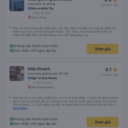
Limousine 34 phòng
(68 đánh giá)
Bến xe Miền Tây
8 giờ 30 phút
Xã Cư Prao
Nhà xe mới nhưng rất nhiệt tình, chu đáo. Mình sẽ tiếp tục ủng hộ. Mình có
thêm lựa chọn mới khi đi tuyến Eakar - SG. Chúc nhà xe sẽ phát triển có
nhiều KH biết đến và luôn nâng cao chất lượng dịch vụ.
Không cần thanh toán trước
Xem giá
Xác nhận chỗ ngay lập tức
star_rate
Hiếu Khanh
4.1
Limousine giường nằm 34 chỗ
(122 đánh giá)
Ngã Tư Bình Phước
11 giờ 20 phút
Văn Phòng EaKar
Nhà Xe rất là chu đáo, nhiệt tình và vui vẻ thân thiện. 1. Đón trả khách đúng
giờ 2. Lái xe an toàn êm ái ( không chạy mất an toàn giao thông như những
nhà xe khác ) 3. Luôn kiểm tra đẩy đủ hành khách và hành lý mỗi khi đón trả
khách. 4. Đặc biệt ngoài chăn gối và các tiện nghi khác, thì xe Hiếu Khanh
Xem thêm
còn có cả gối ôm 5. Đặc biệt nhất là hành khách còn được tặng kèm 1 lon
nước yến ướp lạnh. Ok Trên cả tuyệt vời, mình sẽ tiếp tục đặt vé nhà xe cho
những chuyến đi tiếp theo. Chúc nhà xe tương lai càng phát triển và đội ngũ
Không cần thanh toán trước
Xem giá
công nhân viên của nhà xe luôn luôn vui vẻ giữ được sức khỏe !
Xác nhận chỗ ngay lập tức