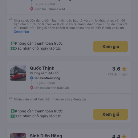
7 giờ 30 phút
Buôn Hồ - Quốc Lộ 14
Nhà xe ok đón đúng giờ . Tuy nhiên các bác tài và anh lơ khắc phục vấn đề
hạn chế hút thuốc lá trên xe là ok. Vì ko fai hành khách nào cũng dễ chịu với
mùi thuốc hút. Từng là hành khách đi bao nhiêu nhà xe biết là nhà xe tư nhân
, nhưng hãy theo cách vận hành của Phương Trang Busline, từ tổng đài cho
Xem thêm
tới nội quy... Vé có mắc 1 chúc cũng chấp nhận đc..
Không cần thanh toán trước
Xem giá
Xác nhận chỗ ngay lập tức
star_rate
Quốc Thịnh
3.6
Giường nằm 44 chỗ
(72 đánh giá)
Bến xe Miền Đông
8 giờ 20 phút
Bến xe liên tỉnh Đắk Lắk
Nhân viên nhiệt tình,thân thiện,xe chạy đúng giờ
Không cần thanh toán trước
Xem giá
Xác nhận chỗ ngay lập tức
star_rate
Sinh Diên Hồng
4.4