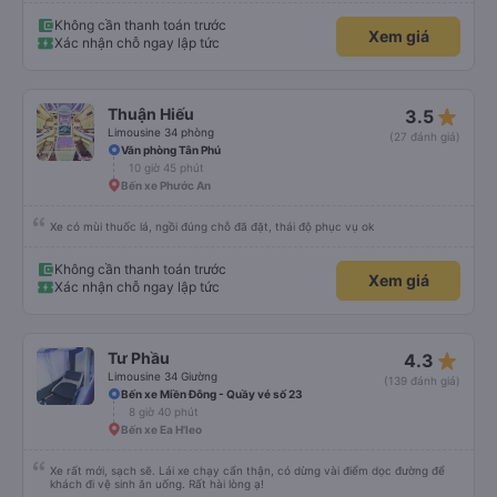
Không cần thanh toán trước
Xem giá
Xác nhận chỗ ngay lập tức
star_rate
Thuận Hiếu
3.5
Limousine 34 phòng
(27 đánh giá)
Văn phòng Tân Phú
10 giờ 45 phút
Bến xe Phước An
Xe có mùi thuốc lá, ngồi đúng chỗ đã đặt, thái độ phục vụ ok
Không cần thanh toán trước
Xem giá
Xác nhận chỗ ngay lập tức
star_rate
Tư Phầu
4.3
Limousine 34 Giường
(139 đánh giá)
Bến xe Miền Đông - Quầy vé số 23
8 giờ 40 phút
Bến xe Ea H'leo
Xe rất mới, sạch sẽ. Lái xe chạy cẩn thận, có dừng vài điểm dọc đường để
khách đi vệ sinh ăn uống. Rất hài lòng ạ!