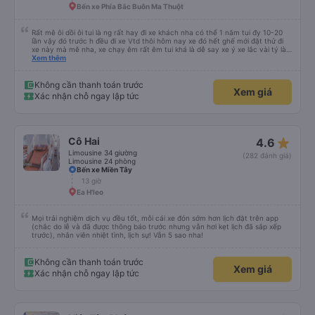
Bến xe Phía Bắc Buôn Ma Thuột
Rất mê ôi dồi ôi tui là ng rất hay đi xe khách nha có thể 1 năm tui đy 10-20
lần vậy đó trước h đều đi xe Vtd thôi hôm nay xe đó hết ghế mới đặt thử đi
xe này mà mê nha, xe chạy êm rất êm tui khá là dễ say xe ý xe lắc vài tý là
tui say liền à mà đi xe này tui ngồi các kiểu thậm chí gần nữa đoạn đg tui
Xem thêm
ngồi ko nằm luôn ko s, máy lạnh mở rất mát ko quá lạnh cũng ko quá nóng
nhiều xe tui đy máy lạnh mở như mùa đông bắc cực luôn, chăn cũng ấm lắm
má ko hôi ko ngứa đắp yên tâm lắm tr có mấy xe chăn mỏng điều hòa lạnh
Không cần thanh toán trước
Xem giá
đắp vào 1 lúc vừa hôi vừa ngứa hổng dám đắp, mấy trạm dừng chân đi WC
Xác nhận chỗ ngay lập tức
có nước nha, huhu nhiều chỗ tui đi mấy xe khác ko có nc thậm chí giấy cũng
ko luôn 😭 nhưng bù lại thì giường hơi bé nha, vé ăn cũng mắc hơn những xe
khác, phục vụ chỗ bán vé hơi cọc hình như xe này cũng bị phản ánh phục vụ
hay sao á . Tổng kết giá rẻ, wc (có nước), chăn thơm ấm, xe êm ko lắc ko
say nhưng giường bé, vé ăn nhích hơn so vs những xe khác, phục vụ vé ko
star_rate
Cô Hai
4.6
tốt nhưng tui chuyên gia đặt vé on nên nói chung tuỵt zời sau này sẽ là
khách quen 😍😍
Limousine 34 giường
(282 đánh giá)
Limousine 24 phòng
Bến xe Miền Tây
13 giờ
Ea H'leo
Mọi trải nghiệm dịch vụ đều tốt, mỗi cái xe đón sớm hơn lịch đặt trên app
(chắc do lễ và đã được thông báo trước nhưng vẫn hơi kẹt lịch đã sắp xếp
trước), nhân viên nhiệt tình, lịch sự! Vẫn 5 sao nha!
Không cần thanh toán trước
Xem giá
Xác nhận chỗ ngay lập tức