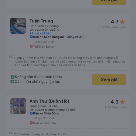
đọc sách được nguyên cả chuyến đi luôn mà. - Xuất phát đúng giờ và mình
đến bến Chu Văn An lúc 19g30, không phải quá trễ đối với mình. 2. Khuyết
điểm: - Chỉ trung chuyển đến bến xe Đà Lạt trong bán kính 5km, mình ở hơi
xa nên tự ra bến. - Mới đầu mình tưởng có trung chuyển dìa Mã Lò nhưng
nhà xe có xin lỗi và báo lại chỉ dừng ở Chu Văn An được thôi. Nếu về Mã Lò
star_rate
Tuấn Trung
4.7
được thì tiện cho mình quá chừng. Do xe dễ thương nên gặp được khách trên
xe ai cũng dễ thương quá luôn, nên chuyến đi hôm qua của mình okela lắm,
Limousine 22 phòng
(1222 đánh giá)
hi vọng nhà xe giữ được phong độ như thế này, đừng bị sa sút nha.
Limousine 34 giường
+1 loại xe khác
Bến Xe Miền Đông cũ - Quầy vé 30
8 giờ 30 phút
Thị Trấn EaKar
e góp ý thêm tí là vẫn còn hút thuốc khi phòng máy lạnh ảnh hưởng với
người khác em vẫn đánh giá về chất lượng nhà xe và bạn nhân viên phục vụ
rất nhiệt tình nói chuyện nhỏ nhẹ với khách hàng
Không cần thanh toán trước
Xem giá
Xác nhận chỗ ngay lập tức
star_rate
Anh Thư (Buôn Hồ)
4.3
Giường nằm 34 chỗ
(199 đánh giá)
Limousine giường phòng 22 chỗ
Bến xe Miền Đông
8 giờ 35 phút
Bến xe Buôn Hồ
Chờ hơi lâu nhưng tài xế chạy êm Ok