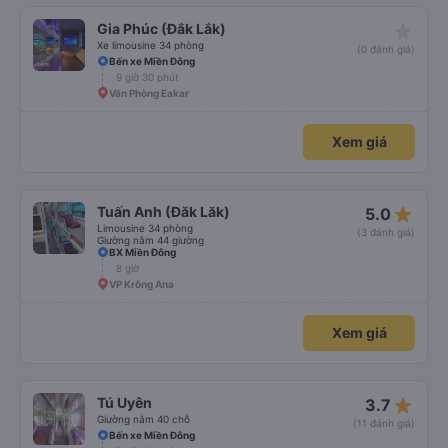
star_rate
Gia Phúc (Đắk Lắk)
Xe limousine 34 phòng
(0 đánh giá)
Bến xe Miền Đông
9 giờ 30 phút
Văn Phòng Eakar
Xem giá
star_rate
Tuấn Anh (Đăk Lăk)
5.0
Limousine 34 phòng
(3 đánh giá)
Giường nằm 44 giường
BX Miền Đông
8 giờ
VP Krông Ana
Xem giá
star_rate
Tú Uyên
3.7
Giường nằm 40 chỗ
(11 đánh giá)
Bến xe Miền Đông