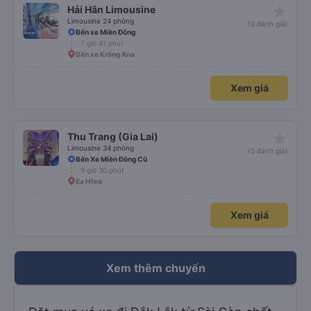
star_rate
Hải Hân Limousine
Limousine 24 phòng
(0 đánh giá)
Bến xe Miền Đông
7 giờ 41 phút
Bến xe Krông Ana
Xem giá
star_rate
Thu Trang (Gia Lai)
Limousine 34 phòng
(0 đánh giá)
Bến Xe Miền Đông Cũ
9 giờ 30 phút
Ea H'leo
Xem giá
Xem thêm chuyến