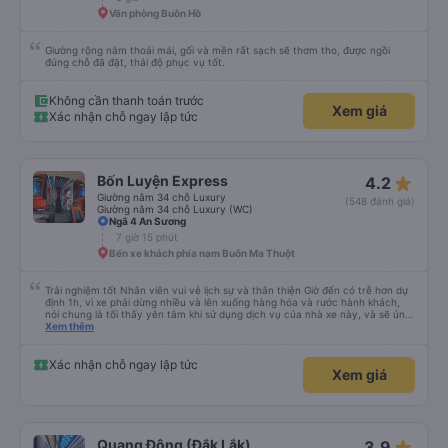
Văn phòng Buôn Hồ
Giường rộng nằm thoải mái, gối và mền rất sạch sẽ thơm tho, được ngồi
đúng chỗ đã đặt, thái độ phục vụ tốt.
Không cần thanh toán trước
Xem giá
Xác nhận chỗ ngay lập tức
star_rate
Bốn Luyện Express
4.2
Giường nằm 34 chỗ Luxury
(548 đánh giá)
Giường nằm 34 chỗ Luxury (WC)
Ngã 4 An Sương
7 giờ 15 phút
Bến xe khách phía nam Buôn Ma Thuột
Trải nghiệm tốt Nhân viên vui vẻ lịch sự và thân thiện Giờ đến có trễ hơn dự
định 1h, vì xe phải dừng nhiều và lên xuống hàng hóa và rước hành khách,
nói chung là tối thấy yên tâm khi sử dụng dịch vụ của nhà xe này, và sẽ ủng
hộ và giới thiệu cho người thân sử dụng dịch vụ của nhà xe này
Xem thêm
Xác nhận chỗ ngay lập tức
Xem giá
star_rate
Quang Đông (Đắk Lắk)
3.9