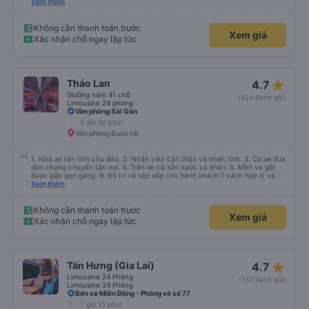
mình thấy phụ cũng có hút nhưng các bạn ấy cũng để khói ngay chỗ hut
Xem thêm
mùi để tránh ảnh hưởng đến khách , vì thức khuya nên mình cũng thông
cảm cho các bạn được . Còn mọi thứ nhà xe rất ok mình se tiếp tục đi nữa .
Không cần thanh toán trước
Xem giá
Xác nhận chỗ ngay lập tức
star_rate
Thảo Lan
4.7
Giường nằm 41 chỗ
(424 đánh giá)
Limousine 24 phòng
Văn phòng Sài Gòn
8 giờ 30 phút
Văn phòng Buôn Hồ
1. Nhà xe tận tình chu đáo. 2. Nhân viên cận thận và nhiệt tình. 3. Có xe đưa
đón chung chuyến tận nơi. 4. Trên xe có sẵn nước và khăn. 5. Mền và gối
được gấp gọn gàng. 6. Bố trí và sắp xếp cho hành khách 1 cách hợp lý và có
tâm. 7. Giá cả phải chăng phù hợp với túi tiền của học sinh sinh viên và dân
Xem thêm
lao động.
Không cần thanh toán trước
Xem giá
Xác nhận chỗ ngay lập tức
star_rate
Tấn Hưng (Gia Lai)
4.7
Limousine 24 Phòng
(132 đánh giá)
Limousine 34 Phòng
Bến xe Miền Đông - Phòng vé số 77
7 giờ 15 phút