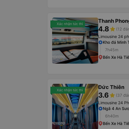
Thanh Phon
Xác nhận tức thì
4.8
star
(12 đá
Limousine 24 p
Kho đá Minh
7h45m
Bến Xe Hà Ti
Đức Thiên
Xác nhận tức thì
3.6
star
(37 đá
Limousine 24 P
Ngã 4 An Sư
6h40m
Bến Xe Hà Ti