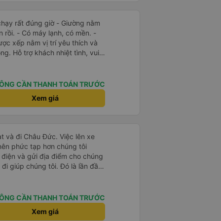
t đúng giờ - Giường nằm
n rồi. - Có máy lạnh, có mền. -
ược xếp nằm vị trí yêu thích và
g. Hỗ trợ khách nhiệt tình, vui
làm mình hoài niệm về Sài Gòn
ng xe sạch sẽ, đẹp đẽ. Được
ung chuyển chạy đúng giờ. Xe
ÔNG CẦN THANH TOÁN TRƯỚC
 - Phòng chờ nhà xe rộng rãi,
Xem giá
c uống, có ổ cắm sạc, có nhà vệ
m việc của nhà xe: nhanh-gọn-lẹ,
ợp gu kiểu du lịch bụi như mình.
t và đi Châu Đức. Việc lên xe
 nên phức tạp hơn chúng tôi
 điện và gửi địa điểm cho chúng
 đi giúp chúng tôi. Đó là lần đầu
i đứa trẻ nhỏ khá thú vị. Chúng
 xe sẽ dừng lại để nghỉ hoặc ăn
 xe dừng lại lúc nửa đêm ở Cần
ÔNG CẦN THANH TOÁN TRƯỚC
ăn. Khi đến điểm dừng, họ đánh
Xem giá
ảo chúng tôi đã sẵn sàng. Nhìn