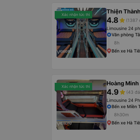
Thiện Thành
Xác nhận tức thì
4.8
star
(1387 
Limousine 24 p
Văn phòng Tâ
8h
Bến xe Hà Ti
Hoàng Minh
Xác nhận tức thì
4.9
star
(43 đá
Limousine 24 P
Bến xe Miền 
8h30m
Bến xe Hà Ti