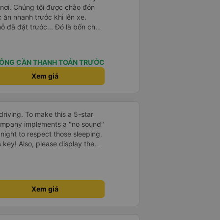
nơi. Chúng tôi được chào đón
ăn nhanh trước khi lên xe.
ỗ đã đặt trước... Đó là bốn chỗ
.. Các con tôi gọi đó là &quot;xe
ất rất gập ghềnh. Tài xế của
e Việt Nam điển hình. Chuyến đi
ÔNG CẦN THANH TOÁN TRƯỚC
 và những ngôi nhà ven kênh.
Xem giá
driving. To make this a 5-star
company implements a "no sound"
 night to respect those sleeping.
is key! Also, please display the
e the cabin for convenience. I
------ ​ Xe chất
t an toàn. Để dịch vụ hoàn hảo
 quy định rõ ràng về việc giữ im
Xem giá
ại) vào ban đêm để tránh làm
 Ngoài ra, nhà xe nên dán sẵn
 hành khách dễ dàng sử dụng.