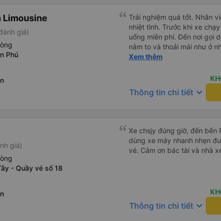
 Limousine
Trải nghiệm quá tốt. Nhân vi
nhiệt tình. Trước khi xe ch
đánh giá)
uống miễn phí. Đến nơi gọi 
hòng
nằm to và thoải mái như ở n
n Phú
không hay luôn. I had very good experience with this bus
Xem thêm
operator. The staff are frien
the bus, we were offered li
KH
ên
bus has arrived, the staff 
keyboard_arrow_down
Thông tin chi tiết
up up their lovers. If you ar
this bus, please don’t hesita
comfortable enough for you 
Xe chsjy đúng giờ, đến bến 
dùng xe máy nhanh nhẹn đư
nh giá)
vé. Cảm ơn bác tài và nhà x
hòng
Tây - Quầy vé số 18
KH
ên
keyboard_arrow_down
Thông tin chi tiết