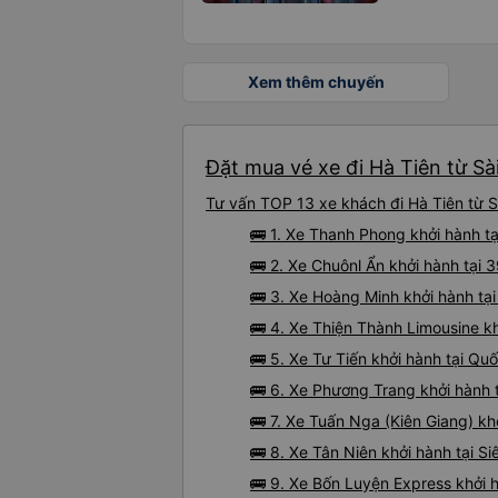
Xem thêm chuyến
Đặt mua vé xe đi Hà Tiên từ Sà
Tư vấn TOP 13 xe khách đi Hà Tiên từ Sà
🚌 1. Xe Thanh Phong khởi hành t
🚌 2. Xe Chuônl Ẩn khởi hành tại
🚌 3. Xe Hoàng Minh khởi hành tạ
🚌 4. Xe Thiện Thành Limousine k
🚌 5. Xe Tư Tiến khởi hành tại Quố
🚌 6. Xe Phương Trang khởi hành t
🚌 7. Xe Tuấn Nga (Kiên Giang) k
🚌 8. Xe Tân Niên khởi hành tại S
🚌 9. Xe Bốn Luyện Express khởi 