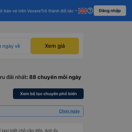
help_outline
Đăng nhập
ở bán vé trên Vexere
Trở thành đối tác
arrow_drop_down
Xem giá
 ngày về
ưu đãi nhất
: 88 chuyến mỗi ngày
Xem bộ lọc chuyến phổ biến
Chọn ngày
xế taxi biết chỗ cần đến. Anh ấy