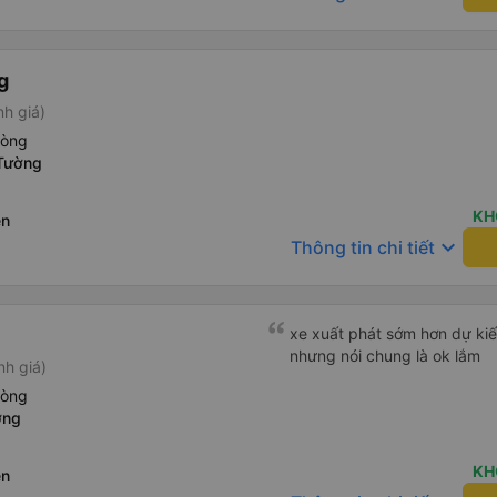
g
nh giá)
hòng
 Tường
KH
ên
keyboard_arrow_down
Thông tin chi tiết
xe xuất phát sớm hơn dự kiế
nhưng nói chung là ok lắm
nh giá)
hòng
ơng
KH
ên