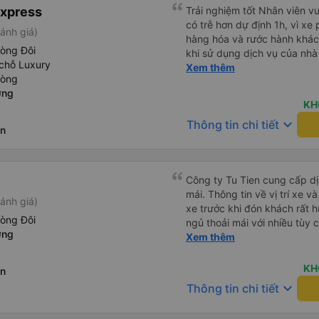
Tôi vẫn sẽ tiếp tục ủng hộ nh
Express
Trải nghiệm tốt Nhân viên vu
có trễ hơn dự định 1h, vì xe
ánh giá)
hàng hóa và rước hành khách
hòng Đôi
khi sử dụng dịch vụ của nhà 
chỗ Luxury
thiệu cho người thân sử dụn
Xem thêm
hòng
ơng
KH
keyboard_arrow_down
Thông tin chi tiết
ên
Công ty Tu Tien cung cấp dịc
mái. Thông tin về vị trí xe v
ánh giá)
xe trước khi đón khách rất h
hòng Đôi
ngủ thoải mái với nhiều tùy
ơng
USB được đặt ở vị trí thuận t
Xem thêm
đến điểm đến sớm hơn dự ki
KH
ên
keyboard_arrow_down
Thông tin chi tiết