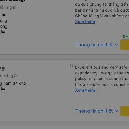
đã đưa chúng tôi thẳng đến 
đánh giá)
bằng những nụ cười và được 
chỗ
Chúng tôi ngồi vào những ch
hòng
ngồi ở phía sau cùng của xe.
Xem thêm
hòng
xóc nảy&quot; vì chuyến đi r
Tây
chúng tôi là một người lái x
KH
rất đẹp với những con kênh
keyboard_arrow_down
Thông tin chi tiết
ng
Excellent bus and very safe 
experience, I suggest the 
đánh giá)
policy for phones during the
ng nằm 34 chỗ
It is a sleeper bus, so quiet 
Tây
Wi-Fi password clearly insid
Xem thêm
would definitely ride with them again! --------
lượng tốt và tài xế lái xe rấ
hơn, tôi góp ý nhà xe nên có
keyboard_arrow_down
Thông tin chi tiết
lặng (tắt âm thanh điện tho
phiền hành khách khác ngủ.
mật khẩu Wi-Fi trong xe để