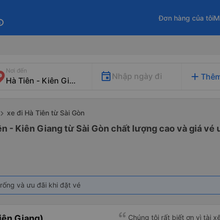
Đơn hàng của tôi
M
fo
Nơi đến
add
Nhập ngày đi
Thêm
xe đi Hà Tiên từ Sài Gòn
ên - Kiên Giang từ Sài Gòn chất lượng cao và giá vé 
rống và ưu đãi khi đặt vé
iên Giang)
Chúng tôi rất biết ơn vì tài 