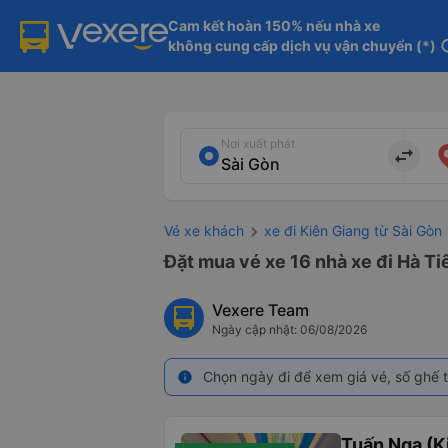
Cam kết hoàn 150% nếu nhà xe

không cung cấp dịch vụ vận chuyển (*)
in
Nơi xuất phát
import_export
Vé xe khách
xe đi Kiên Giang từ Sài Gòn
Đặt mua vé xe 16 nhà xe đi Hà Ti
Vexere Team
Ngày cập nhật: 06/08/2026
Chọn ngày đi để xem giá vé, số ghế t
info
Tuấn Nga (K