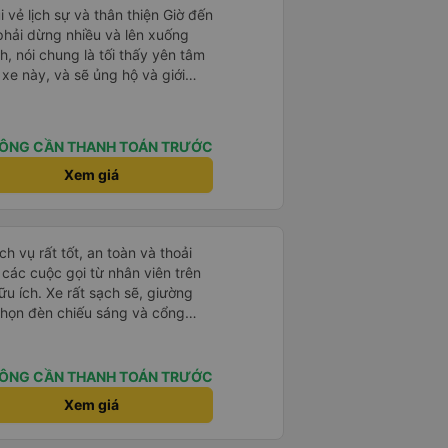
à xe trong tương lai!
i vẻ lịch sự và thân thiện Giờ đến
 phải dừng nhiều và lên xuống
, nói chung là tối thấy yên tâm
xe này, và sẽ ủng hộ và giới
g dịch vụ của nhà xe này
ÔNG CẦN THANH TOÁN TRƯỚC
Xem giá
h vụ rất tốt, an toàn và thoải
à các cuộc gọi từ nhân viên trên
ữu ích. Xe rất sạch sẽ, giường
 chọn đèn chiếu sáng và cổng
iện. Nhân viên rất lịch sự và xe
ến. Cảm ơn!
ÔNG CẦN THANH TOÁN TRƯỚC
Xem giá