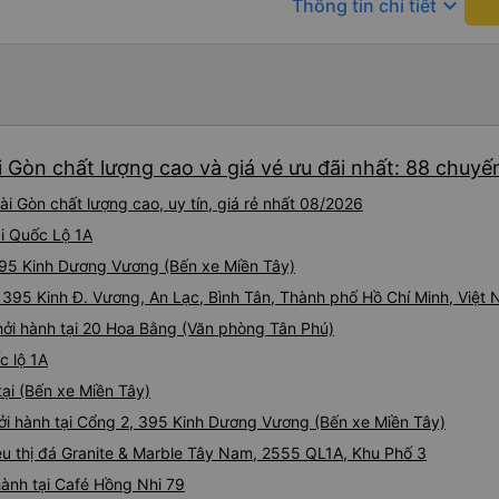
keyboard_arrow_down
Thông tin chi tiết
i Gòn chất lượng cao và giá vé ưu đãi nhất: 88 chuyế
i Gòn chất lượng cao, uy tín, giá rẻ nhất 08/2026
ại Quốc Lộ 1A
 395 Kinh Dương Vương (Bến xe Miền Tây)
i 395 Kinh Đ. Vương, An Lạc, Bình Tân, Thành phố Hồ Chí Minh, Việt
hởi hành tại 20 Hoa Bằng (Văn phòng Tân Phú)
c lộ 1A
ại (Bến xe Miền Tây)
hởi hành tại Cổng 2, 395 Kinh Dương Vương (Bến xe Miền Tây)
iêu thị đá Granite & Marble Tây Nam, 2555 QL1A, Khu Phố 3
hành tại Café Hồng Nhi 79