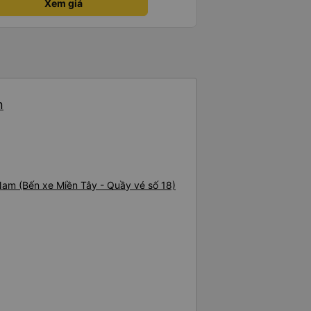
Xem giá
n
 Nam (Bến xe Miền Tây - Quầy vé số 18)