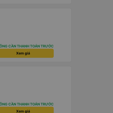
 tốt. Mỗi giường đều có gối và
lớn và 1 trẻ em nằm thoải mái.
ÔNG CẦN THANH TOÁN TRƯỚC
Xem giá
ÔNG CẦN THANH TOÁN TRƯỚC
Xem giá