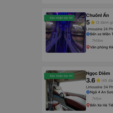
Chuônl Ẩn
Xác nhận tức thì
5
star
(3 đánh gi
Limousine 24 P
Bến xe Miền 
7h16m
Văn phòng Ki
Ngọc Diễm
Xác nhận tức thì
3.6
star
(45 đá
Limousine 34 P
Ngã 4 An Sư
7h5m
Bến Xe Hà Ti