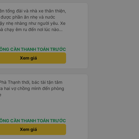
ên tổng đài và nhà xe thân thiện,
ạy được phần ăn nhẹ và nước
dậy nhẹ nhàng như người yêu. Xe
hà chạy êm ru đến nơi lúc nào
dly and helpful. Before getting on
ght meals and drinks. When the
ÔNG CẦN THANH TOÁN TRƯỚC
woke us up as they were waking
Xem giá
e foreigners and planning to take
te as the seats are big and
to sleep on.
Phà Thạnh thới, bác tài tận tâm
a hai vợ chồng mình đến phòng
e
ÔNG CẦN THANH TOÁN TRƯỚC
Xem giá