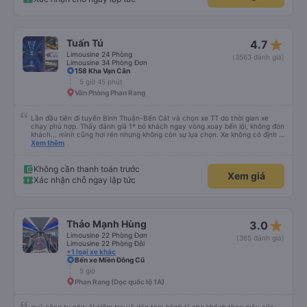
Xe buýt khởi hành và đến đúng giờ, tài xế thân thiện, chuyến đi khá ổn (mặc
dù vẫn hơi xóc, nhưng đó là đặc trưng của Việt Nam ^^), và chỗ ngồi thoải
Xem thêm
mái. Chúng tôi thực sự rất hài lòng.
Không cần thanh toán trước
Xem giá
Xác nhận chỗ ngay lập tức
star_rate
Tuấn Tú
4.7
Limousine 24 Phòng
(3563 đánh giá)
Limousine 34 Phòng Đơn
158 Kha Vạn Cân
5 giờ 45 phút
Văn Phòng Phan Rang
Lần đầu tiên đi tuyến Bình Thuận-Bến Cát và chọn xe TT do thời gian xe
chạy phù hợp. Thấy đánh giá 1* bỏ khách ngay vòng xoay bến lội, không đón
khách... mình cũng hơi rén nhưng không còn sự lựa chọn. Xe không có định vị
nhưng chạy đúng giờ, lệch có vài phút. Tài xế, phụ xe thân thiện, trả khách
Xem thêm
tận nơi. Xe sạch sẽ, hiện đại có điều máy lạnh mất nắp, nên hơi lạnh cứ phà
phà. Điểm 10 cho chất lượng. Sẽ đi lại nếu có dịp.
Không cần thanh toán trước
Xem giá
Xác nhận chỗ ngay lập tức
star_rate
Thảo Mạnh Hùng
3.0
Limousine 22 Phòng Đơn
(365 đánh giá)
Limousine 22 Phòng Đôi
+1 loại xe khác