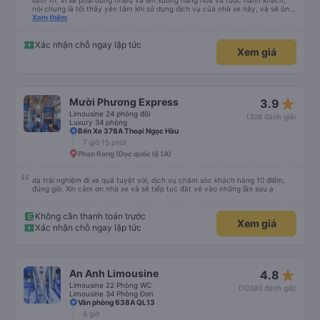
5 giờ
Phan Rang (Dọc quốc lộ 1A)
Trải nghiệm tốt Nhân viên vui vẻ lịch sự và thân thiện Giờ đến có trễ hơn dự
định 1h, vì xe phải dừng nhiều và lên xuống hàng hóa và rước hành khách,
nói chung là tối thấy yên tâm khi sử dụng dịch vụ của nhà xe này, và sẽ ủng
hộ và giới thiệu cho người thân sử dụng dịch vụ của nhà xe này
Xem thêm
Xác nhận chỗ ngay lập tức
Xem giá
star_rate
Mười Phương Express
3.9
Limousine 24 phòng đôi
(308 đánh giá)
Luxury 34 phòng
Bến Xe 378A Thoại Ngọc Hầu
7 giờ 15 phút
Phan Rang (Dọc quốc lộ 1A)
dạ trải nghiệm đi xe quá tuyệt vời, dịch vụ chăm sóc khách hàng 10 điểm,
đúng giờ. Xin cảm ơn nhà xe và sẽ tiếp tục đặt vé vào những lần sau ạ
Không cần thanh toán trước
Xem giá
Xác nhận chỗ ngay lập tức