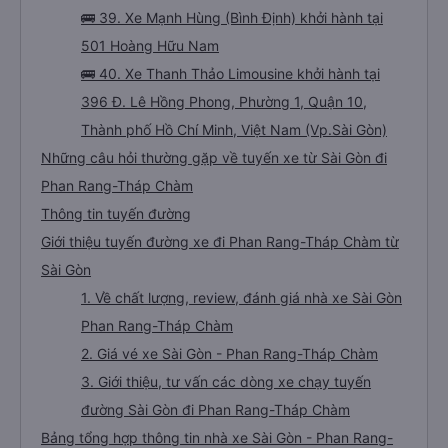
(Ngã 4 Bình Phước (Bến xe Thành Công))
🚌 38. Xe Quốc Gia (Quảng Trị) khởi hành tại Bến
xe Miền Tây (Bến xe Miền Tây)
🚌 39. Xe Mạnh Hùng (Bình Định) khởi hành tại
501 Hoàng Hữu Nam
🚌 40. Xe Thanh Thảo Limousine khởi hành tại
396 Đ. Lê Hồng Phong, Phường 1, Quận 10,
Thành phố Hồ Chí Minh, Việt Nam (Vp.Sài Gòn)
Những câu hỏi thường gặp về tuyến xe từ Sài Gòn đi
Phan Rang-Tháp Chàm
Thông tin tuyến đường
Giới thiệu tuyến đường xe đi Phan Rang-Tháp Chàm từ
Sài Gòn
1. Về chất lượng, review, đánh giá nhà xe Sài Gòn
Phan Rang-Tháp Chàm
2. Giá vé xe Sài Gòn - Phan Rang-Tháp Chàm