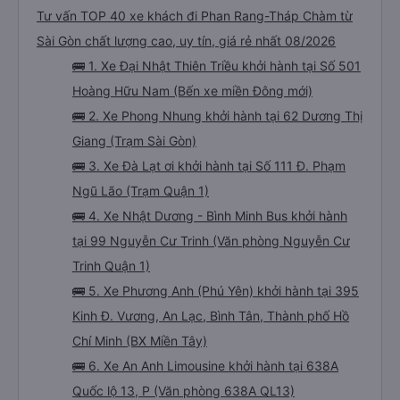
từ Sài Gòn chất lượng cao và giá vé ưu đãi
nhất: 435 chuyến
Tư vấn TOP 40 xe khách đi Phan Rang-Tháp Chàm từ
Sài Gòn chất lượng cao, uy tín, giá rẻ nhất 08/2026
🚌 1. Xe Đại Nhật Thiên Triều khởi hành tại Số 501
Hoàng Hữu Nam (Bến xe miền Đông mới)
🚌 2. Xe Phong Nhung khởi hành tại 62 Dương Thị
Giang (Trạm Sài Gòn)
🚌 3. Xe Đà Lạt ơi khởi hành tại Số 111 Đ. Phạm
Ngũ Lão (Trạm Quận 1)
🚌 4. Xe Nhật Dương - Bình Minh Bus khởi hành
tại 99 Nguyễn Cư Trinh (Văn phòng Nguyễn Cư
Trinh Quận 1)
🚌 5. Xe Phương Anh (Phú Yên) khởi hành tại 395
Kinh Đ. Vương, An Lạc, Bình Tân, Thành phố Hồ