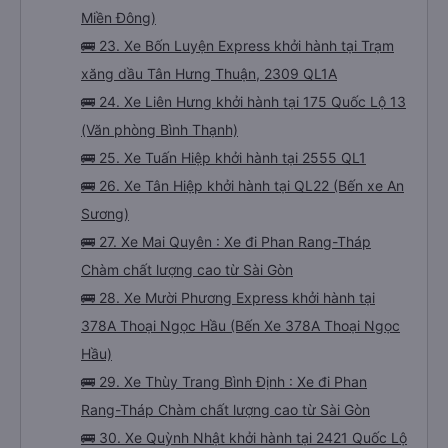
Nam, 2555 Quốc Lộ 1A
🚌 22. Xe Xe Đăng Nhân khởi hành tại 220 Quốc
Lộ 13 (Đối diện cổng 5 BX Miền Đông cũ) (Vp.
Miền Đông)
🚌 23. Xe Bốn Luyện Express khởi hành tại Trạm
xăng dầu Tân Hưng Thuận, 2309 QL1A
🚌 24. Xe Liên Hưng khởi hành tại 175 Quốc Lộ 13
(Văn phòng Bình Thạnh)
🚌 25. Xe Tuấn Hiệp khởi hành tại 2555 QL1
🚌 26. Xe Tân Hiệp khởi hành tại QL22 (Bến xe An
Sương)
🚌 27. Xe Mai Quyên : Xe đi Phan Rang-Tháp
Chàm chất lượng cao từ Sài Gòn
🚌 28. Xe Mười Phương Express khởi hành tại
378A Thoại Ngọc Hầu (Bến Xe 378A Thoại Ngọc
Hầu)