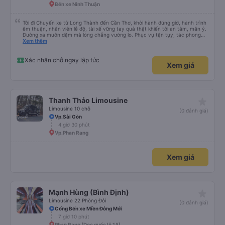
star_rate
Tuấn Hiệp
4.1
Limousine giường nằm 36 chỗ
(1659 đánh giá)
Siêu thị Đá An Sương
7 giờ 50 phút
Bến xe Ninh Thuận
Tôi đi Chuyến xe từ Long Thành đến Cần Thơ, khởi hành đúng giờ, hành trình
êm thuận, nhân viên lễ độ, tài xế vững tay quả thật khiến tôi an tâm, mãn ý.
Đường xa muôn dặm mà lòng chẳng vướng lo. Phục vụ tận tụy, tác phong
nghiêm cẩn, hiếm thấy giữa thời buổi kim tiền vội vã. Xã hội loạn đạo. Xin gửi
Xem thêm
lời tán dương chân thành, kính chúc nhà xe ngày một hưng thịnh, vạn lộ bình
an.”
Xác nhận chỗ ngay lập tức
Xem giá
star_rate
Thanh Thảo Limousine
Limousine 10 chỗ
(0 đánh giá)
Vp.Sài Gòn
4 giờ 30 phút
Vp.Phan Rang
Xem giá