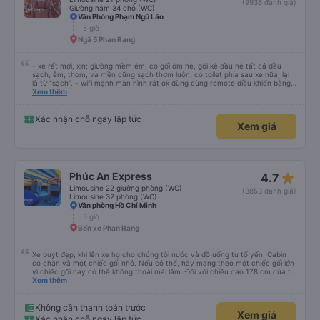
star_rate
Huỳnh Gia
4.7
Limousine 21 phòng (WC)
(9936 đánh giá)
Giường nằm 34 chỗ (WC)
Văn Phòng Phạm Ngũ Lão
5 giờ
Ngã 5 Phan Rang
- xe rất mới, xịn; giường mềm êm, có gối ôm nè, gối kê đầu nè tất cả đều
sạch, êm, thơm, và mền cũng sạch thơm luôn. có toilet phía sau xe nữa, lại
là từ "sạch". - wifi mạnh màn hình rất ok dùng cùng remote điều khiển bằng
giọng nói rất mượt khi xem youtube và netflix đc cài sẵn. đáng giá tiền nhen.
Xem thêm
- xe ngày lễ chạy rất là nhiều luôn, đếm sơ sơ từ lúc 22g đêm nhà xe Huỳnh
gia có tới 14 chuyến xe, chuyến mình đi là chuyến cuối lúc 23:30, xe đến và
đi đều đúng giờ, bên cạnh là nhân viên phát loa thông báo chuyến xe rất là
Xác nhận chỗ ngay lập tức
Xem giá
chi tiết và tận tình, lịch sự chứ ko nạt nộ hay to tiếng khó chịu khi khách hỏi
giống 1 số hãng xe khác mà mình từng đi vào dịp lễ khi đông người. mỗi người
1 túi nước suối, bánh, khăn ướt. - 1 bài đánh giá từ khách rất hay đi thăm cô
Út Tăng đảo Bình Ba cùng bạn bè và gia đình
star_rate
Phúc An Express
4.7
Limousine 22 giường phòng (WC)
(3853 đánh giá)
Limousine 32 phòng (WC)
Văn phòng Hồ Chí Minh
5 giờ
Bến xe Phan Rang
Xe buýt đẹp, khi lên xe họ cho chúng tôi nước và đồ uống từ tổ yến. Cabin
có chăn và một chiếc gối nhỏ. Nếu có thể, hãy mang theo một chiếc gối lớn