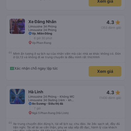
Thái độ phục vụ tốt, xe sạch sẽ đủ tiện ích. Giá cả cạnh tranh. Tôi đi ngay dịp
Tết ÂL nhưng vé không cao như các nhà xe khác & dịch vụ vẫn ok, nv lịch sự
niềm nở👍
Xác nhận chỗ ngay lập tức
Xem giá
star_rate
Xe Đăng Nhân
4.3
Limousine 34 Phòng
(353 đánh giá)
Limousine 24 Phòng
Vp. Miền Đông
6 giờ 30 phút
Vp Phan Rang
Mình ấn tượng ở sự lịch sự của nhân viên mà các nhà xe khác không có. Đón
ở QL13 và không đi xe trung chuyển là điều mình rất thíchhhh
Xác nhận chỗ ngay lập tức
Xem giá
star_rate
Hà Linh
4.3
Limousine 24 Phòng - Không WC
(1430 đánh giá)
Limousine 34 Giường (rèm - không WC)
An Sương - Siêu thị đá
7 giờ