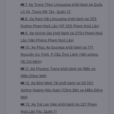
Chí Minh (BX Miền Tây)
🚌 6. Xe An Anh Limousine khởi hành tại 638A
Quốc lộ 13, P (Văn phòng 638A QL13)
🚌 7. Xe Trọng Thủy Limousine khởi hành tại Quốc
Lộ 1A, Trung Mỹ Tây, Quận 12
🚌 8. Xe Nam Hải Limousine khởi hành tại 355
Đường Phạm Ngũ Lão (VP 355 Phạm Ngũ Lão)
🚌 9. Xe Huỳnh Gia khởi hành tại 275H Phạm Ngũ
Lão (Văn Phòng Phạm Ngũ Lão)
🚌 10. Xe Phúc An Express khởi hành tại 171
Nguyễn Cư Trinh, P.Cầu Ông Lãnh (Văn phòng
Hồ Chí Minh)
🚌 11. Xe Phương Trang khởi hành tại (Bến xe
Miền Đông Mới)
🚌 12. Xe Bình Minh Tải khởi hành tại Số 501,
đường Hoàng Hữu Nam (Cổng Bến xe Miền Đông