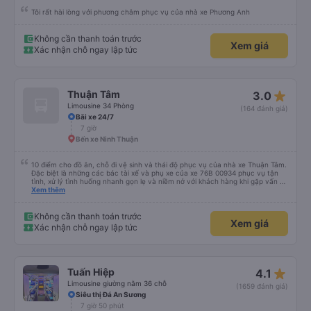
Giường nằm 44 chỗ
(330 đánh giá)
Ngã 4 Bình Phước
7 giờ 30 phút
Bến xe Ninh Thuận
Tôi rất hài lòng với phương châm phục vụ của nhà xe Phương Anh
Không cần thanh toán trước
Xem giá
Xác nhận chỗ ngay lập tức
star_rate
Thuận Tâm
3.0
Limousine 34 Phòng
(164 đánh giá)
Bãi xe 24/7
7 giờ
Bến xe Ninh Thuận
10 điểm cho đồ ăn, chỗ đi vệ sinh và thái độ phục vụ của nhà xe Thuận Tâm.
Đặc biệt là những các bác tài xế và phụ xe của xe 76B 00934 phục vụ tận
tình, xử lý tình huống nhanh gọn lẹ và niềm nở với khách hàng khi gặp vấn đề
không may. Mình đặt xe lúc 6:00 không may không gửi được xe máy ở lại,
Xem thêm
phải chạy vòng vòng mất 15p gửi xe, các bác tài sẵn sàng tìm chỗ đậu để
chờ và hướng dẫn tận tình 10 điểm cho dịch vụ 😚😚😚
Không cần thanh toán trước
Xem giá
Xác nhận chỗ ngay lập tức