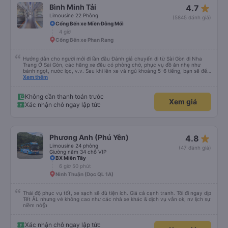
Xác nhận chỗ ngay lập tức
Xem giá
star_rate
Bình Minh Tải
4.7
Limousine 22 Phòng
(5845 đánh giá)
Cổng Bến xe Miền Đông Mới
4 giờ
Cổng Bến xe Phan Rang
Hướng dẫn cho người mới đi lần đầu Đánh giá chuyến đi từ Sài Gòn đi Nha
Trang Ở Sài Gòn, các hãng xe đều có phòng chờ, phục vụ đồ ăn nhẹ như
bánh ngọt, nước lọc, v.v. Sau khi lên xe và ngủ khoảng 5-6 tiếng, bạn sẽ đến
Nha Trang. Ở Nha Trang, các hãng xe có dịch vụ đưa đón miễn phí, tuy
Xem thêm
nhiên bạn phải đặt trước với hãng xe khi đặt vé hoặc khi hãng xe gọi điện xác
nhận vé trước khi đi. Sau khi xe đến Nha Trang, bạn liên hệ với nhân viên
(nên dùng Google Translate và đưa cho họ đọc) để được hỗ trợ tìm xe đưa
Không cần thanh toán trước
Xem giá
đón. Bạn không nên tin những người mặc áo Grab mời bạn đi xe bên ngoài.
Xác nhận chỗ ngay lập tức
Nói về chất lượng xe thì tuyệt vời, xe được làm theo kiểu cabin với thiết kế
không gian, trên xe không có nhà vệ sinh hoặc có (tùy loại xe bạn chọn), vì
vậy bạn nên đi xe 22 cabin thay vì xe 32 cabin để có trải nghiệm tốt nhất.
Hầu hết tài xế đều lớn tuổi nên không biết tiếng Anh, bạn nên sử dụng
Google Dịch để giao tiếp với họ. Hy vọng bài đánh giá này sẽ giúp ích cho
star_rate
Phương Anh (Phú Yên)
4.8
bạn khi đi
Limousine 24 phòng
(47 đánh giá)
Giường nằm 34 chỗ VIP
BX Miền Tây
6 giờ 50 phút
Ninh Thuận (Dọc QL 1A)