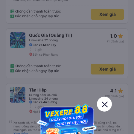
Ngã 5 Phan Rang (Hà Linh)
Xe trung chuyển đón đúng h, tài xế lịch sự, chu đáo. Xe 34c sạch sẽ, đầy đủ
tiện nghi. Tài xế lái xe cẩn thận, phụ xe sắp xếp đồ đạc, hành lý của khách
chu đáo, cẩn thận. Sẽ tiếp tục ủng hộ
Không cần thanh toán trước
Xem giá
Xác nhận chỗ ngay lập tức
star_rate
Quốc Gia (Quảng Trị)
1.0
Limousine 22 phòng
(1 đánh giá)
Bến xe Miền Tây
7 giờ
Bến xe Phan Rang
Không cần thanh toán trước
Xem giá
Xác nhận chỗ ngay lập tức
star_rate
Tân Hiệp
4.1
Giường nằm 34 chỗ
(190 đánh giá)
Limousine 24 phòng
Bến xe An Sương
7 giờ
Ngã 5 Phan Rang