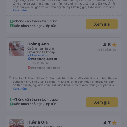
Bến xe Miền Đông Cũ
5 giờ
Phan Rang (Dọc quốc lộ 1A)
quý công ty nên: 1) kiểm tra và dán tem hành lý cho khách theo màu của
từng chuyến tránh mất mát và nhầm chuyến khi tập kết hàng lên xe. vì mình
có 2 chuyến sài gòn và cần thơ đợi chung 1 khung giờ, 1 địa điểm. vì là khách
thân thiết của quý công ty nên rất hài lòng và tin tưởng. tuy nhiên rất mong
Xem thêm
muốn đội ngũ nhân viên anh chị em nhà xe cùng nhau cải thiện ngày một
phát triển. 2) đồng nhất về cách giao tiếp và CSKH nhẹ nhàng, chu đáo nữa
thì chắc chắn quy công ty là nhà xe được yêu thích và lựa chọn số 1 quy
Không cần thanh toán trước
Xem giá
nhơn. rất cảm ơn quý anh chị em cty cũng như chị Thảo đã lắng nghe và
Xác nhận chỗ ngay lập tức
tiếp nhận. " khách hàng thân thiết nhiều năm của nhà xe từ thời sinh viên"
star_rate
Hoàng Anh
4.6
Giường nằm 38 chỗ
(1655 đánh giá)
Limousine 24 Phòng
+3 loại xe khác
Văn phòng Quận 10
7 giờ 30 phút
Văn phòng Phan Rang
Bác tài Mr Phụng lái xe rất êm, buổi tối sử dụng đèn khi cần cảnh báo thay vì
dùng kèn như nhiều Lái xe khác. => Khách đi xe đêm ngủ rất ngon. Xin cám
ơn Bác tài Phụng, kính chúc anh luôn khoẻ, luôn mãi có những chuyến đi an
toàn!
Xem thêm
Không cần thanh toán trước
Xem giá
Xác nhận chỗ ngay lập tức