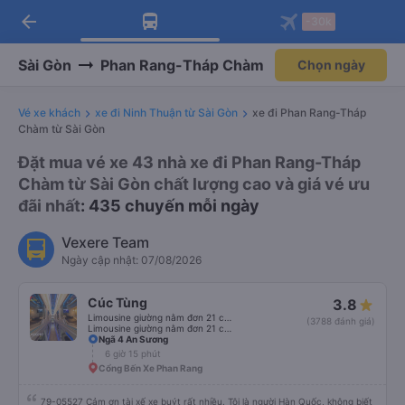
Tải app Vexere ngay!
Mở app
Nhận ưu đãi thành viên độc
quyền
arrow_back
Tải app Vexere
-30k
Mở app
-30k/ghế khi đặt vé máy bay qua
app
Sài Gòn
Phan Rang-Tháp Chàm
Chọn ngày
Vé xe khách
xe đi Ninh Thuận từ Sài Gòn
xe đi Phan Rang-Tháp
Chàm từ Sài Gòn
Đặt mua vé xe 43 nhà xe đi Phan Rang-Tháp
Chàm từ Sài Gòn chất lượng cao và giá vé ưu
đãi nhất
: 435 chuyến mỗi ngày
Vexere Team
Ngày cập nhật: 07/08/2026
Cúc Tùng
3.8
Limousine giường nằm đơn 21 chỗ (WC)
(3788 đánh giá)
Limousine giường nằm đơn 21 chỗ
Ngã 4 An Sương