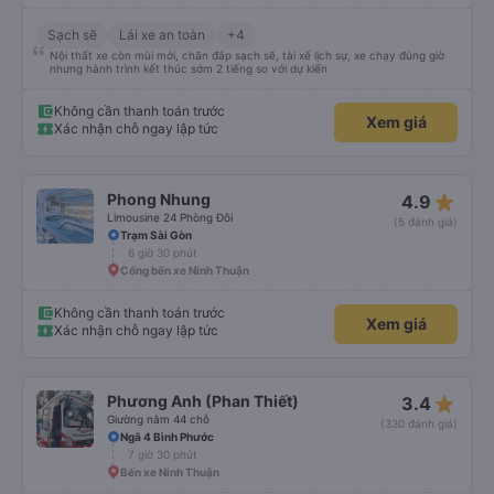
Mong hai người luôn vui vẻ và nhiều sức khoẻ !!! Gia đình mình sẽ còn ủng hộ
Limousine 24 phòng
(14 đánh giá)
dalat ơi dài dài nha ! Xe sạch sẽ thơm tho nha mọi người! Mền còn thơm mùi
Bến xe miền Đông mới
comfort nữa, xe chú còn dán hello kitty siêu dễ xương luôn !!! Thiệt khen
7 giờ
hong hết lời luôn á !!! 💛 thiệt chứ bao năm đi xe lần đầu gặp hai người tử tế
vậy cái xúc động quá ! 🥹
Bến xe Phan Rang
Sạch sẽ
Lái xe an toàn
+4
Nội thất xe còn mùi mới, chăn đắp sạch sẽ, tài xế lịch sự, xe chạy đúng giờ
nhưng hành trình kết thúc sớm 2 tiếng so với dự kiến
Không cần thanh toán trước
Xem giá
Xác nhận chỗ ngay lập tức
star_rate
Phong Nhung
4.9
Limousine 24 Phòng Đôi
(5 đánh giá)
Trạm Sài Gòn
6 giờ 30 phút
Cổng bến xe Ninh Thuận
Không cần thanh toán trước
Xem giá
Xác nhận chỗ ngay lập tức
star_rate
Phương Anh (Phan Thiết)
3.4