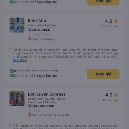
giờ 30 phút. Hành trình chi tiết như sau: 11h30 bắt đầu trung chuyển từ văn
phòng quận 5 ra BXMD mới -> 12h30 xe bắt đầu xuất phát từ BXMD mới ->
chạy QL 1A tầm 14h tới Xuân Lộc dừng chân -> sau đó chạy đoạn cao tốc
Xem thêm
đến Phan Thiết quẹo xuống QL 1A và chạy thẳng về Phan Rang -> tới văn
phòng Phan Rang tầm 18h.
Không cần thanh toán trước
Xem giá
Xác nhận chỗ ngay lập tức
star_rate
Bình Tâm
4.6
Limousine 24 phòng
(317 đánh giá)
Bãi xe Long K
5 giờ 20 phút
Ngã 5 Phan Rang
Tài xế và lơ xe thái độ rất nhiệt tình, tận tâm, mình lên nhầm xe (cùng hãng,
cùng tuyến) tài xế và lơ xe cả 2 xe đều rất tận tình giúp đỡ. Giá vé rẻ nhưng
chất lượng rất tốt, trong vé có kèm 1 bữa cơm tối. Xe xuất phát trễ so với
trên app 45p, nhưng do bão nên trời mưa rất to, có thể thông cảm được.
Xem thêm
99/10
Không cần thanh toán trước
Xem giá
Xác nhận chỗ ngay lập tức
star_rate
Bốn Luyện Express
4.2
Giường nằm 34 chỗ Luxury
(546 đánh giá)
Limousine 24 Phòng
Ngã 4 An Sương