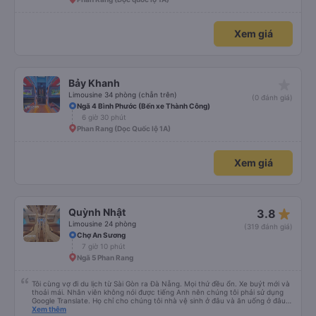
star_rate
Mạnh Hùng (Bình Định)
Limousine 22 Phòng Đôi
(0 đánh giá)
Cổng Bến xe Miền Đông Mới
7 giờ 10 phút
Phan Rang (Dọc quốc lộ 1A)
Xem giá
star_rate
Bảy Khanh
Limousine 34 phòng (chẵn trên)
(0 đánh giá)
Ngã 4 Bình Phước (Bến xe Thành Công)
6 giờ 30 phút
Phan Rang (Dọc Quốc lộ 1A)
Xem giá
star_rate
Quỳnh Nhật
3.8
Limousine 24 phòng
(319 đánh giá)
Chợ An Sương
7 giờ 10 phút
Ngã 5 Phan Rang