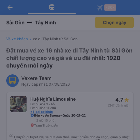
arrow_back
Tải app Vexere ngay!
Tải app Vexere
-30k
Mở app
Mở app
Nhận ưu đãi thành viên độc
-30k/ghế khi đặt vé máy bay qua
quyền
app
Sài Gòn
Tây Ninh
Chọn ngày
Vé xe khách
xe đi Tây Ninh từ Sài Gòn
Đặt mua vé xe 16 nhà xe đi Tây Ninh từ Sài Gòn
chất lượng cao và giá vé ưu đãi nhất
: 1920
chuyến mỗi ngày
Vexere Team
Ngày cập nhật: 07/08/2026
Huệ Nghĩa Limousine
4.7
Limousine 9 chỗ
(347 đánh giá)
Limousine 11 chỗ
+1 loại xe khác
Bến xe An Sương - Quầy 20-21-22
2 giờ 15 phút
Trạm Trường Ân
Chuyến đi tuyệt vời, xe đưa đón thoải mái từ điểm đón đã chọn, quản lý nhiệt