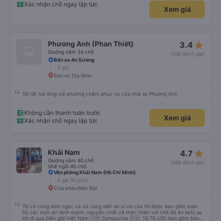
quy định rõ ràng về việc giữ im lặng (tắt âm thanh điện thoại) vào ban đêm
Xác nhận chỗ ngay lập tức
Xem giá
để tránh làm phiền hành khách khác ngủ. Ngoài ra, nhà xe nên dán sẵn mật
khẩu Wi-Fi trong xe để hành khách dễ dàng sử dụng. Tôi vẫn sẽ tiếp tục ủng
hộ nhà xe trong tương lai!
star_rate
Phương Anh (Phan Thiết)
3.4
Giường nằm 34 chỗ
(330 đánh giá)
Bến xe An Sương
3 giờ
Bến xe Tây Ninh
Tôi rất hài lòng với phương châm phục vụ của nhà xe Phương Anh
Không cần thanh toán trước
Xem giá
Xác nhận chỗ ngay lập tức
star_rate
Khải Nam
4.7
Giường nằm 40 chỗ
(496 đánh giá)
Ghế ngồi 45 chỗ
Văn phòng Khải Nam (Hồ Chí Minh)
2 giờ 30 phút
Cửa khẩu Mộc Bài
Tôi vô cùng kinh ngạc và vô cùng biết ơn vì vé của tôi được bao gồm toàn
bộ các món ăn lành mạnh, nguyên chất và thân thiện với chế độ ăn keto 🎫
khi đi qua biên giới Việt Nam 🇻🇳 Campuchia 🇰🇭. 19,76 USD bao gồm bảo