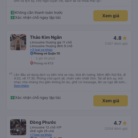
tình và lịch sự, chỗ ngồi tuyệt vời, sạch sẽ và thoải mái 🥰✨
Không cần thanh toán trước
Xem giá
Xác nhận chỗ ngay lập tức
Thảo Kim Ngân
4.8
Limousine thương gia 11 chỗ
(1457 đánh giá)
Limousine thượng đỉnh 9 chỗ
+3 loại xe khác
Phòng vé Quận 10
2 giờ 40 phút
Phòng vé K13
Lần đầu sử dụng dịch vụ bên nhà xe này, khá ấn tượng. Mình đến Núi Bà, đi
4:20, về 17:35. Phòng chờ sạch sẽ, nhân viên nhiệt tình. Tài xế lịch sự, mở
nhạc nhẹ nhàng thư giãn không ồn ào, ghế có massage, lên xe ngủ đã luôn
😆. Thấy có quét dọn xe trước khi mời khách lên. Xuất phát có chậm hơn giờ
Xem thêm
trên vé 5-10p nhưng với mình không đáng kể. Có trung chuyển tới tận bãi xe
KDL Sunworld, phòng chờ trong đó luôn. Tài xế trung chuyển cũng lịch sự,
nhiệt tình. Chuyến đi phục vụ chai nước nhỏ với kẹo gừng, chiều về phục vụ
Xác nhận chỗ ngay lập tức
Xem giá
trái cây tại phòng chờ, nước bí đao hạt chia, thanh long sấy và kẹo gừng.
Kẹo gừng ngon nha, cho 1 viên ăn chưa đã 🥹 Nói chung ưng rồi đó, lần sau
có đi TN sẽ tiếp tục book nhà xe này 👍
Đồng Phước
4.7
Limousine 12 chỗ VIP
(2204 đánh giá)
Ghế ngồi 29 chỗ
+1 loại xe khác