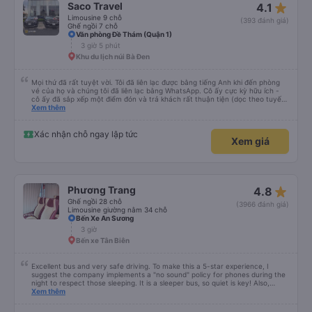
star_rate
Saco Travel
4.1
Limousine 9 chỗ
(393 đánh giá)
Ghế ngồi 7 chỗ
Văn phòng Đề Thám (Quận 1)
3 giờ 5 phút
Khu du lịch núi Bà Đen
Mọi thứ đã rất tuyệt vời. Tôi đã liên lạc được bằng tiếng Anh khi đến phòng
vé của họ và chúng tôi đã liên lạc bằng WhatsApp. Cô ấy cực kỳ hữu ích -
cô ấy đã sắp xếp một điểm đón và trả khách rất thuận tiện (dọc theo tuyến
đường của họ). Xe rộng rãi và thoải mái. Rất khuyến khích.
Xem thêm
Xác nhận chỗ ngay lập tức
Xem giá
star_rate
Phương Trang
4.8
Ghế ngồi 28 chỗ
(3966 đánh giá)
Limousine giường nằm 34 chỗ
Bến Xe An Sương
3 giờ
Bến xe Tân Biên
Excellent bus and very safe driving. To make this a 5-star experience, I
suggest the company implements a "no sound" policy for phones during the
night to respect those sleeping. It is a sleeper bus, so quiet is key! Also,
please display the Wi-Fi password clearly inside the cabin for convenience. I
Xem thêm
would definitely ride with them again! -------------- ​ Xe chất lượng tốt và
tài xế lái xe rất an toàn. Để dịch vụ hoàn hảo hơn, tôi góp ý nhà xe nên có