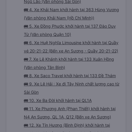
Ngũ Lão (Văn phòng Sài Gòn)
🚌 4. Xe Khải Nam khởi hành tại 363 Hùng Vương
(Văn phòng Khải Nam (Hồ Chí Minh))
🚌 5. Xe Đồng Phước khởi hành tại 137 Đào Duy
Từ (Văn phòng Quận 10)
🚌 6. Xe Huệ Nghĩa Limousine khởi hành tại Quầy
vé 20-21-22 (Bến xe An Sương - Quầy 20-21-22)
🚌 7. Xe Lê Khánh khởi hành tại 133 Xuân Hồng
(Văn phòng Tân Bình)
🚌 8. Xe Saco Travel khởi hành tại 133 Đề Thám
🚌 9. Xe Lê Hải : Xe đi Tây Ninh chất lượng cao từ
Sài Gòn
🚌 10. Xe Ba Đời khởi hành tại QL1A
🚌 11. Xe Phương Anh (Phan Thiết) khởi hành tại
N4 An Sương, QL 1A, Q12 (Bến xe An Sương)
🚌 12. Xe Tín Hương (Bình Định) khởi hành tại