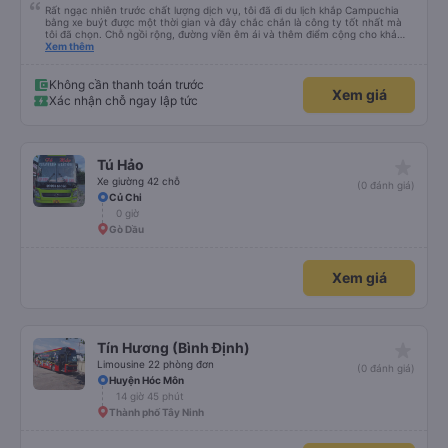
Rất ngạc nhiên trước chất lượng dịch vụ, tôi đã đi du lịch khắp Campuchia
bằng xe buýt được một thời gian và đây chắc chắn là công ty tốt nhất mà
tôi đã chọn. Chỗ ngồi rộng, đường viền êm ái và thêm điểm cộng cho khả
năng nằm. (Bạn có thể không hiểu mọi chuyện xảy ra ở biên giới, với hộ
Xem thêm
chiếu và mọi thứ nhưng bạn chỉ cần tin tưởng vào quy trình và làm theo
nhóm) 10/10
Không cần thanh toán trước
Xem giá
Xác nhận chỗ ngay lập tức
star_rate
Tú Hảo
Xe giường 42 chỗ
(0 đánh giá)
Củ Chi
0 giờ
Gò Dầu
Xem giá
star_rate
Tín Hương (Bình Định)
Limousine 22 phòng đơn
(0 đánh giá)
Huyện Hóc Môn
14 giờ 45 phút
Thành phố Tây Ninh