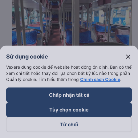
close
Sử dụng cookie
Vexere dùng cookie để website hoạt động ổn định. Bạn có thể
xem chi tiết hoặc thay đổi lựa chọn bất kỳ lúc nào trong phần
Quản lý cookie. Tìm hiểu thêm trong
Chính sách Cookie
.
Chấp nhận tất cả
c. Lộ trình, giờ khởi hành và giờ kết thúc của xe khách
Khải Nam
Tùy chọn cookie
Giờ xuất phát ở Sài Gòn: 04:30, 05:00, 05:30,
07:00, 08:00, 09:00, 10:30, 12:00, 13:30, 14:30
Từ chối
Giờ đến nơi ở Tây Ninh: 7:48, 8:18, 8:48, 10:18,
11:18, 12:18, 13:48, 15:18, 16:48, 17:48