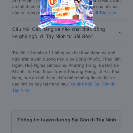
Anh (Phan Thiết), Tín Hương (Bình Định), Khải Nam, bạn
có thể tham khảo thêm thông tin và đặt vé các nhà xe
này tại trang này:
Xe giường nằm Sài Gòn đi Tây Ninh
Câu hỏi: Các hãng xe nào khai thác dòng
xe ghế ngồi đi Tây Ninh từ Sài Gòn?
Trả lời: Hiện tại có 11 hãng xe khai thác dòng xe ghế
ngồi trên tuyến đường này là xe Đồng Phước, Thảo Kim
Ngân, Huệ Nghĩa Limousine, Phương Trang, Ba Đời, Lê
Khánh, Tú Hảo, Saco Travel, Phương Heng, Lê Hải, Khải
Nam, bạn có thể tham khảo thêm thông tin và đặt vé
các nhà xe này tại trang này:
Xe ghế ngồi Sài Gòn đi
Tây Ninh
Thông tin tuyến đường Sài Gòn đi Tây Ninh