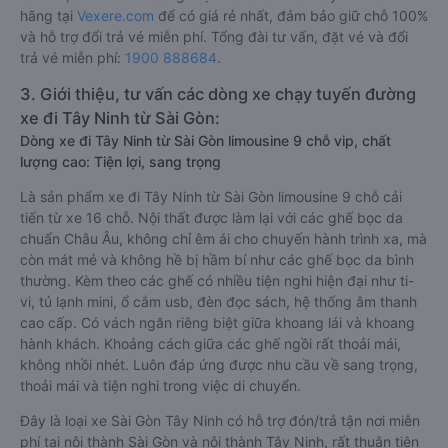
hãng tại
Vexere.com
để có giá rẻ nhất, đảm bảo giữ chỗ 100%
và hỗ trợ đổi trả vé miễn phí. Tổng đài tư vấn, đặt vé và đổi
trả vé miễn phí:
1900 888684
.
3. Giới thiệu, tư vấn các dòng xe chạy tuyến đường
xe đi Tây Ninh từ Sài Gòn:
Dòng xe đi Tây Ninh từ Sài Gòn limousine 9 chỗ vip, chất
lượng cao: Tiện lợi, sang trọng
Là sản phẩm xe đi Tây Ninh từ Sài Gòn limousine 9 chỗ cải
tiến từ xe 16 chỗ. Nội thất được làm lại với các ghế bọc da
chuẩn Châu Âu, không chỉ êm ái cho chuyến hành trình xa, mà
còn mát mẻ và không hề bị hầm bí như các ghế bọc da bình
thường. Kèm theo các ghế có nhiều tiện nghi hiện đại như ti-
vi, tủ lạnh mini, ổ cắm usb, đèn đọc sách, hệ thống âm thanh
cao cấp. Có vách ngăn riêng biệt giữa khoang lái và khoang
hành khách. Khoảng cách giữa các ghế ngồi rất thoải mái,
không nhồi nhét. Luôn đáp ứng được nhu cầu về sang trọng,
thoải mái và tiện nghi trong việc di chuyển.
Đây là loại xe Sài Gòn Tây Ninh có hỗ trợ đón/trả tận nơi miễn
phí tại nội thành Sài Gòn và nội thành Tây Ninh, rất thuận tiện