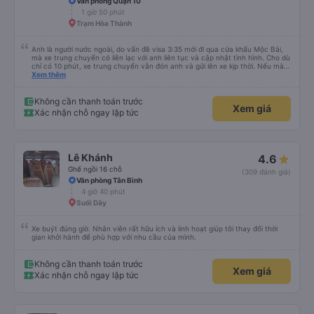
Văn phòng Quận 10
1 giờ 50 phút
Trạm Hòa Thành
Anh là người nước ngoài, do vấn đề visa 3:35 mới đi qua cửa khẩu Mộc Bài,
mà xe trung chuyển có liên lạc với anh liên tục và cập nhật tình hình. Cho dù
chỉ có 10 phút, xe trung chuyển vẫn đón anh và gửi lên xe kịp thời. Nếu mà
được, anh thật muốn tip cho bác tài. Xe này là xe Limousine nhưng mà vé xe
Xem thêm
bằng xe khách cũng 100k. Rất hài lòng, điểm duy nhất phải cải thiện là wifi
trên xe ko kết nối được.
Không cần thanh toán trước
Xem giá
Xác nhận chỗ ngay lập tức
Lê Khánh
4.6
Ghế ngồi 16 chỗ
(309 đánh giá)
Văn phòng Tân Bình
4 giờ 40 phút
Suối Dây
Xe buýt đúng giờ. Nhân viên rất hữu ích và linh hoạt giúp tôi thay đổi thời
gian khởi hành để phù hợp với nhu cầu của mình.
Không cần thanh toán trước
Xem giá
Xác nhận chỗ ngay lập tức