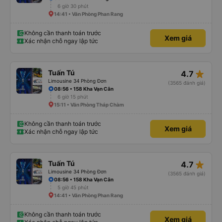
6 giờ 30 phút
14:41 • Văn Phòng Phan Rang
Không cần thanh toán trước
Xem giá
Xác nhận chỗ ngay lập tức
star_rate
Tuấn Tú
4.7
Limousine 34 Phòng Đơn
(3565 đánh giá)
08:56 • 158 Kha Vạn Cân
6 giờ 15 phút
15:11 • Văn Phòng Tháp Chàm
Không cần thanh toán trước
Xem giá
Xác nhận chỗ ngay lập tức
star_rate
Tuấn Tú
4.7
Limousine 34 Phòng Đơn
(3565 đánh giá)
08:56 • 158 Kha Vạn Cân
5 giờ 45 phút
14:41 • Văn Phòng Phan Rang
Không cần thanh toán trước
Xem giá