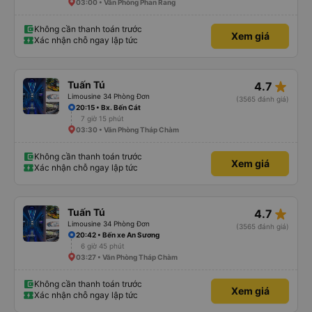
03:00 • Văn Phòng Phan Rang
Không cần thanh toán trước
Xem giá
Xác nhận chỗ ngay lập tức
star_rate
Tuấn Tú
4.7
Limousine 34 Phòng Đơn
(3565 đánh giá)
20:15 • Bx. Bến Cát
7 giờ 15 phút
03:30 • Văn Phòng Tháp Chàm
Không cần thanh toán trước
Xem giá
Xác nhận chỗ ngay lập tức
star_rate
Tuấn Tú
4.7
Limousine 34 Phòng Đơn
(3565 đánh giá)
20:42 • Bến xe An Sương
6 giờ 45 phút
03:27 • Văn Phòng Tháp Chàm
Không cần thanh toán trước
Xem giá
Xác nhận chỗ ngay lập tức