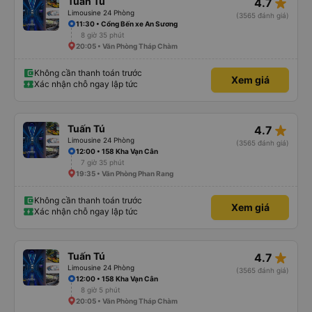
star_rate
Tuấn Tú
4.7
Limousine 24 Phòng
(3565 đánh giá)
11:30 • Cổng Bến xe An Sương
8 giờ 35 phút
20:05 • Văn Phòng Tháp Chàm
Không cần thanh toán trước
Xem giá
Xác nhận chỗ ngay lập tức
star_rate
Tuấn Tú
4.7
Limousine 24 Phòng
(3565 đánh giá)
12:00 • 158 Kha Vạn Cân
7 giờ 35 phút
19:35 • Văn Phòng Phan Rang
Không cần thanh toán trước
Xem giá
Xác nhận chỗ ngay lập tức
star_rate
Tuấn Tú
4.7
Limousine 24 Phòng
(3565 đánh giá)
12:00 • 158 Kha Vạn Cân
8 giờ 5 phút
20:05 • Văn Phòng Tháp Chàm