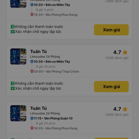
(3565 đánh giá)
10:30 • Bến xe Miền Tây
9 giờ 5 phút
19:35 • Văn Phòng Phan Rang
Không cần thanh toán trước
Xem giá
Xác nhận chỗ ngay lập tức
star_rate
Tuấn Tú
4.7
Limousine 24 Phòng
(3565 đánh giá)
10:30 • Bến xe Miền Tây
9 giờ 35 phút
20:05 • Văn Phòng Tháp Chàm
Không cần thanh toán trước
Xem giá
Xác nhận chỗ ngay lập tức
star_rate
Tuấn Tú
4.7
Limousine 24 Phòng
(3565 đánh giá)
11:15 • Văn Phòng Quận 10
8 giờ 20 phút
19:35 • Văn Phòng Phan Rang