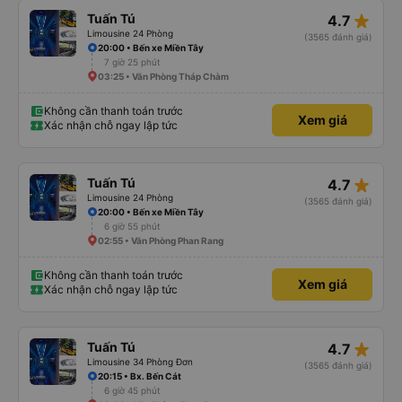
star_rate
Tuấn Tú
4.7
Limousine 24 Phòng
(3565 đánh giá)
20:00 • Bến xe Miền Tây
7 giờ 25 phút
03:25 • Văn Phòng Tháp Chàm
Không cần thanh toán trước
Xem giá
Xác nhận chỗ ngay lập tức
star_rate
Tuấn Tú
4.7
Limousine 24 Phòng
(3565 đánh giá)
20:00 • Bến xe Miền Tây
6 giờ 55 phút
02:55 • Văn Phòng Phan Rang
Không cần thanh toán trước
Xem giá
Xác nhận chỗ ngay lập tức
star_rate
Tuấn Tú
4.7
Limousine 34 Phòng Đơn
(3565 đánh giá)
20:15 • Bx. Bến Cát
6 giờ 45 phút