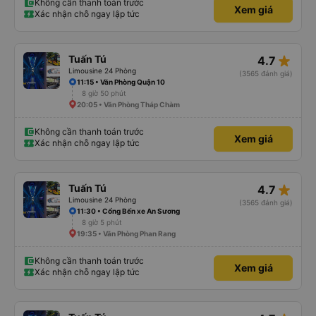
Không cần thanh toán trước
Xem giá
Xác nhận chỗ ngay lập tức
star_rate
Tuấn Tú
4.7
Limousine 24 Phòng
(3565 đánh giá)
11:15 • Văn Phòng Quận 10
8 giờ 50 phút
20:05 • Văn Phòng Tháp Chàm
Không cần thanh toán trước
Xem giá
Xác nhận chỗ ngay lập tức
star_rate
Tuấn Tú
4.7
Limousine 24 Phòng
(3565 đánh giá)
11:30 • Cổng Bến xe An Sương
8 giờ 5 phút
19:35 • Văn Phòng Phan Rang
Không cần thanh toán trước
Xem giá
Xác nhận chỗ ngay lập tức