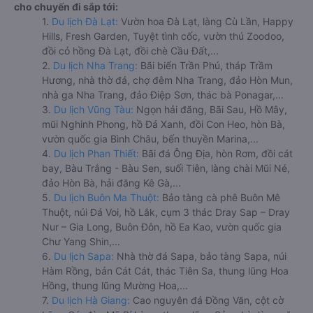
cho chuyến đi sắp tới:
1.
Du lịch Đà Lạt:
Vườn hoa Đà Lạt, làng Cù Lần, Happy
Hills, Fresh Garden, Tuyệt tình cốc, vườn thú Zoodoo,
đồi cỏ hồng Đà Lạt, đồi chè Cầu Đất,...
2.
Du lịch Nha Trang:
Bãi biển Trần Phú, tháp Trầm
Hương, nhà thờ đá, chợ đêm Nha Trang, đảo Hòn Mun,
nhà ga Nha Trang, đảo Điệp Sơn, thác bà Ponagar,...
3.
Du lịch Vũng Tàu:
Ngọn hải đăng, Bãi Sau, Hồ Mây,
mũi Nghinh Phong, hồ Đá Xanh, đồi Con Heo, hòn Bà,
vườn quốc gia Bình Châu, bến thuyền Marina,...
4.
Du lịch Phan Thiết:
Bãi đá Ông Địa, hòn Rơm, đồi cát
bay, Bàu Trắng - Bàu Sen, suối Tiên, làng chài Mũi Né,
đảo Hòn Bà, hải đăng Kê Gà,...
5.
Du lịch Buôn Ma Thuột:
Bảo tàng cà phê Buôn Mê
Thuột, núi Đá Voi, hồ Lắk, cụm 3 thác Dray Sap – Dray
Nur – Gia Long, Buôn Đôn, hồ Ea Kao, vườn quốc gia
Chư Yang Shin,...
6.
Du lịch Sapa:
Nhà thờ đá Sapa, bảo tàng Sapa, núi
Hàm Rồng, bản Cát Cát, thác Tiên Sa, thung lũng Hoa
Hồng, thung lũng Mường Hoa,...
7.
Du lịch Hà Giang:
Cao nguyên đá Đồng Văn, cột cờ