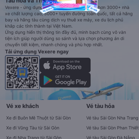
Tàu hoả và Thuê xe
Vexere - ứng dụng đặt vé đa phương tiện với hơn 3000+ nhà
xe chất lượng cao, 5000+ tuyến đường toàn quốc, tất cả hãng
bay và hãng tàu cùng dịch vụ thuê xe máy, xe du lịch phủ
khắp các tỉnh thành tại Việt Nam.
Ứng dụng hiển thị thông tin đầy đủ, minh bạch cùng vô vàn
tiện ích giúp người dùng so sánh và lựa chọn phương án di
chuyển tiết kiệm, nhanh chóng và phù hợp nhất.
Tải ứng dụng Vexere ngay
Vé xe khách
Vé tàu hỏa
Xe đi Buôn Mê Thuột từ Sài Gòn
Vé tàu Sài Gòn Nha Trang
Xe đi Vũng Tàu từ Sài Gòn
Vé tàu Sài Gòn Phan Thiết
Xe đi Nha Trang từ Sài Gòn
Vé tàu Sài Gòn Đà Nẵng