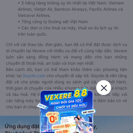
• 5 hãng hàng không uy tín nhất tại Việt Nam: Vietnam
Airlines, Vietjet Air, Bamboo Airways, Pacific Airlines và
Vietravel Airlines.
• Tổng công ty Đường sắt Việt Nam.
• Các đơn vị cho thuê xe máy, thuê xe du lịch uy tín
trên toàn quốc.
Chỉ với vài thao tác đơn giản, bạn đã có thể đặt được dịch vụ
di chuyển tại Vexere với nhiều ưu đãi vô cùng hấp dẫn. Vexere
luôn sẵn sàng đồng hành và mang đến cho bạn những
chuyến đi thoải mái, an toàn và trọn vẹn nhất.
Bên cạnh đó, bạn có thể tham khảo thêm các phương tiện
khác tại
Goyolo.com
cho chuyến đi sắp tới. Goyolo là nền tảng
đặt vé cho phép người dùng so sánh giá cả, giờ khởi hành,
thời gian di chuyển của nhiều phương tiện máy bay, xe khách
và tàu hoả. Hệ thống của Goyolo được liên kết trực tiếp với
các hãng máy bay, xe khách và tàu hoả, luôn đảm bảo có vé
cho bạn di chuyển.
Ứng dụng đặt vé Xe khách, Máy bay,