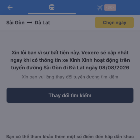
arrow_back
Tải app Vexere ngay!
Tải app Vexere
-30k
Mở app
Mở app
Nhận ưu đãi thành viên độc
-30k/ghế khi đặt vé máy bay qua
quyền
app
Sài Gòn
Đà Lạt
Chọn ngày
Xin lỗi bạn vì sự bất tiện này. Vexere sẽ cập nhật
ngay khi có thông tin xe Xinh Xinh hoạt động trên
tuyến đường Sài Gòn đi Đà Lạt ngày 08/08/2026
Xin bạn vui lòng thay đổi tuyến đường tìm kiếm
Thay đổi tìm kiếm
Bạn có thể tham khảo thêm một số điểm đến hấp dẫn khác