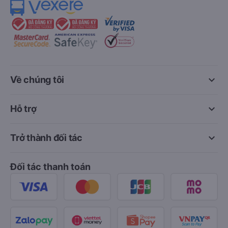
keyboard_arrow_down
Về chúng tôi
keyboard_arrow_down
Hỗ trợ
keyboard_arrow_down
Trở thành đối tác
Đối tác thanh toán