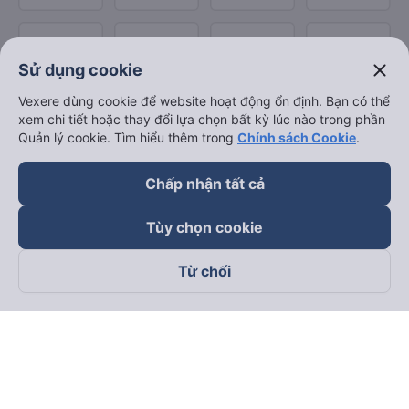
close
Sử dụng cookie
Vexere dùng cookie để website hoạt động ổn định. Bạn có thể
xem chi tiết hoặc thay đổi lựa chọn bất kỳ lúc nào trong phần
Quản lý cookie. Tìm hiểu thêm trong
Chính sách Cookie
.
Chấp nhận tất cả
Tùy chọn cookie
Từ chối
Theo dõi chúng tôi trên
Facebook
Tiktok
Youtube
Công ty TNHH Thương Mại Dịch Vụ Vexere