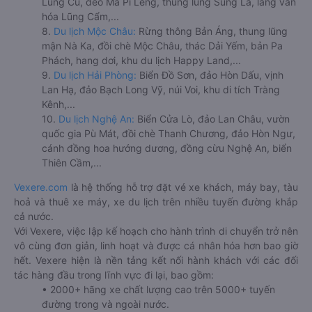
Lũng Cú, đèo Mã Pí Lèng, thung lũng Sủng Là, làng văn
hóa Lũng Cẩm,...
8.
Du lịch Mộc Châu:
Rừng thông Bản Áng, thung lũng
mận Nà Ka, đồi chè Mộc Châu, thác Dải Yếm, bản Pa
Phách, hang dơi, khu du lịch Happy Land,...
9.
Du lịch Hải Phòng:
Biển Đồ Sơn, đảo Hòn Dấu, vịnh
Lan Hạ, đảo Bạch Long Vỹ, núi Voi, khu di tích Tràng
Kênh,...
10.
Du lịch Nghệ An:
Biển Cửa Lò, đảo Lan Châu, vườn
quốc gia Pù Mát, đồi chè Thanh Chương, đảo Hòn Ngư,
cánh đồng hoa hướng dương, đồng cừu Nghệ An, biển
Thiên Cầm,...
Vexere.com
là hệ thống hỗ trợ đặt vé xe khách, máy bay, tàu
hoả và thuê xe máy, xe du lịch trên nhiều tuyến đường khắp
cả nước.
Với Vexere, việc lập kế hoạch cho hành trình di chuyển trở nên
vô cùng đơn giản, linh hoạt và được cá nhân hóa hơn bao giờ
hết. Vexere hiện là nền tảng kết nối hành khách với các đối
tác hàng đầu trong lĩnh vực đi lại, bao gồm:
• 2000+ hãng xe chất lượng cao trên 5000+ tuyến
đường trong và ngoài nước.