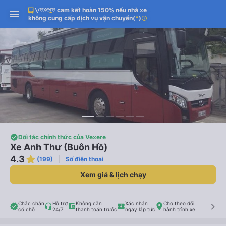
cam kết hoàn 150% nếu nhà xe
không cung cấp dịch vụ vận chuyển
(
*
)
info
Đối tác chính thức của Vexere
Xe Anh Thư (Buôn Hồ)
4.3
(199)
Số điện thoại
Xem giá & lịch chạy
Chắc chắn
Hỗ trợ
Không cần
Xác nhận
Cho theo dõi
keyboard_arrow_right
có chỗ
24/7
thanh toán trước
ngay lập tức
hành trình xe