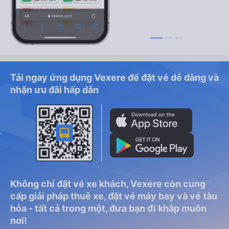
Tải ngay ứng dụng Vexere để đặt vé dễ dàng và
nhận ưu đãi hấp dẫn
Không chỉ đặt vé xe khách, Vexere còn cung
cấp giải pháp thuê xe, đặt vé máy bay và vé tàu
hỏa - tất cả trong một, đưa bạn đi khắp muôn
nơi!