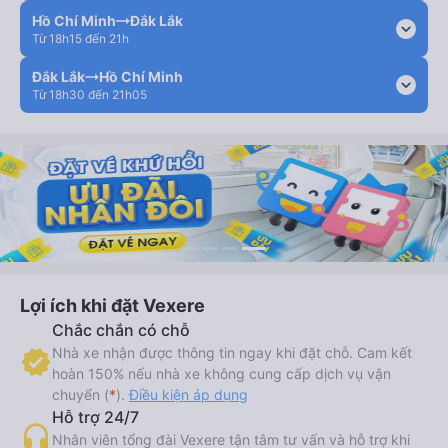
Hồ Chí Minh
Đắk Lắk
expand_more
Từ 18h15 đến 21h
Đắk Lắk
Hồ Chí Minh
expand_more
Từ 18h30 đến 21h05
Lợi ích khi đặt Vexere
Chắc chắn có chỗ
Nhà xe nhận được thông tin ngay khi đặt chỗ. Cam kết
hoàn 150% nếu nhà xe không cung cấp dịch vụ vận
chuyển (
*
).
Điều kiện áp dụng
Hỗ trợ 24/7
Nhân viên tổng đài Vexere tận tâm tư vấn và hỗ trợ khi