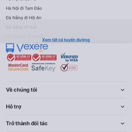
Hà Nội đi Tam Đảo
Đà Nẵng đi Hội An
Đà Nẵng đi Huế
Hải Phòng đi Hà Nội
Xem tất cả tuyến đường
keyboard_arrow_down
Về chúng tôi
keyboard_arrow_down
Hỗ trợ
keyboard_arrow_down
Trở thành đối tác