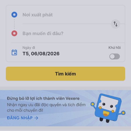
Nơi xuất phát
import_export
Bạn muốn đi đâu?
Ngày đi
Khứ hồi
T5, 06/08/2026
Tìm kiếm