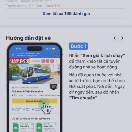
Loại xe: Giường nằm thường
Tuyến đường: Sài Gòn - Buôn Hồ
Xem tất cả 199 đánh giá
keyboard_arrow_left
keyboard_arrow_right
Hướng dẫn đặt vé