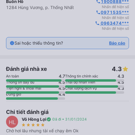
Buôn Hồ
1900888***
phone
Nhấn để hiện số
1284 Hùng Vương, p. Thống Nhất
0971535***
phone
Nhấn để hiện số
 0963474***
phone
Nhấn để hiện số
Sai hoặc thiếu thông tin?
Báo cáo
4.3
Đánh giá nhà xe
4.7
4.3
An toàn
Thông tin chính xác
4.5
4.5
Thông tin đầy đủ
Thái độ nhân viên
4.5
4.3
Tiện nghi & thoải mái
Chất lượng dịch vụ
4.4
Đúng giờ
Chi tiết đánh giá
Võ Hồng Lợi
verified
Đã đi • 31/01/2024
HL
star_rate
star_rate
star_rate
star_rate
star_rate
Chờ hơi lâu nhưng tài xế chạy êm Ok