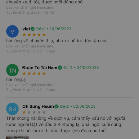
chuyến xe đi tốt, được ngồi đúng chỗ
Tất cả
Từ Hà Nội
Từ Lào Cai
Loại xe: Ghế ngồi limousine
06/08
07/08
08/08
09/08
10/08
11/08
Tuyến đường: Sapa - Hà Nội
T5
T6
T7
CN
T2
T3
Hà Nội
Lào Cai
viet
verified
Đã đi • 16/06/2023
V
Nhiều chuyến xe giá tốt mỗi ngày trên Vexere
star_rate
star_rate
star_rate
star_rate
star_rate
hài lòng về chuyến đi ạ, nha xe hỗ trợ đón tận nơi.
Chọn chuyến
Loại xe: Ghế ngồi limousine
Tuyến đường: Hà Nội - Sapa
Lào Cai
Hà Nội
Nhiều chuyến xe giá tốt mỗi ngày trên Vexere
Đoàn Tú Tài Nam
verified
Đã đi • 04/06/2023
TN
star_rate
star_rate
star_rate
star_rate
star_rate
Chọn chuyến
hài lòng ạ
Loại xe: Ghế ngồi limousine
Tuyến đường: Hà Nội - Sapa
Oh Sung Heum
verified
Đã đi • 02/06/2023
SH
star_rate
star_rate
star_rate
star_rate
star_rate
Thật không hài lòng về dịch vụ, cảm thấy xấu hổ với người
nước ngoài Đặt vé đầu 3,4 nhưng lại phải ngồi cuối cùng,
trong khi hỏi lái xe thì bảo được lệnh đón như thế