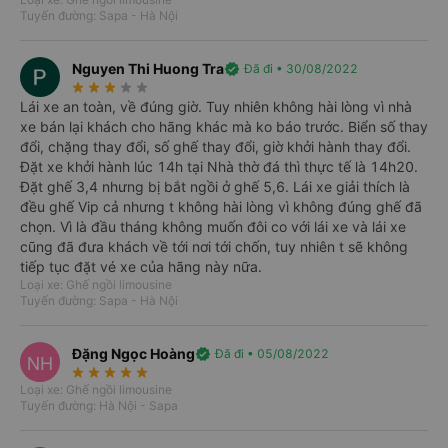
Ngoài ra, nhà xe cũng cung cấp dịch vụ xe trung chuyển
Tuyến đường: Sapa - Hà Nội
miễn phí trong khu vực phố cổ Hà Nội, từ đó đáp ứng được
nhu cầu của hành khách một cách tốt nhất.
Nguyen Thi Huong Tra
verified
Đã đi • 30/08/2022
star_rate
star_rate
star_rate
star_rate
star_rate
I.
Xe Dream Transport
đi Sapa từ Hà Nội
Lái xe an toàn, về đúng giờ. Tuy nhiên không hài lòng vì nhà
Loại xe:
xe Limousine đi Sapa
9 chỗ. Xe được cải tiến từ loại
xe bán lại khách cho hãng khác mà ko báo trước. Biển số thay
xe ghế ngồi 16 chỗ thành 9 chỗ. Với loại ghế hạng thương gia
đổi, chặng thay đổi, số ghế thay đổi, giờ khởi hành thay đổi.
và trang bị rất nhiều tiện nghi hiện đại.
Đặt xe khởi hành lúc 14h tại Nhà thờ đá thì thực tế là 14h20.
Đặt ghế 3,4 nhưng bị bắt ngồi ở ghế 5,6. Lái xe giải thích là
Giờ xuất phát: 7h và 15h30 hằng ngày..
đều ghế Vip cả nhưng t không hài lòng vì không đúng ghế đã
chọn. Vì là đầu tháng không muốn đôi co với lái xe và lái xe
Thời gian di chuyển: Khoảng 5h đến 6h tùy địa điểm đến. Tuy
cũng đã đưa khách về tới nơi tới chốn, tuy nhiên t sẽ không
nhiên thời gian có thể chênh lệch do tình hình giao thông.
tiếp tục đặt vé xe của hãng này nữa.
Loại xe: Ghế ngồi limousine
Nơi đi: 80B Nguyễn Văn Cừ, Gia Lâm, Hà Nội.
Tuyến đường: Sapa - Hà Nội
Điểm đến: Nhà thờ đá Sapa.
Review xe Dream Transport đi Quảng
Đặng Ngọc Hoàng
verified
Đã đi • 05/08/2022
NH
Các điểm đón dọc đường: Xe có hỗ trợ đón khách trên dọc
star_rate
star_rate
star_rate
star_rate
star_rate
Ninh từ Hà Nội
đường xe đi. Hành khách có thể liên hệ trước qua tổng đài
Loại xe: Ghế ngồi limousine
1900888684.
Tuyến đường: Hà Nội - Sapa
Xe limousine đi Quảng Ninh
Dream Transport là hãng xe Vip
Limosine 9 chỗ chuyên nghiệp phục vụ hành khách theo
II.
Địa chỉ, số điện thoại đặt vé xe Dream