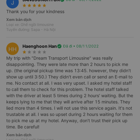
J
star_rate
star_rate
star_rate
star_rate
star_rate
Thank you for your kindness
Xem bản dịch
Loại xe: Ghế ngồi limousine
Giới thiệu
Số điện thoại
Vé xe Tết
Tuyến đường: Sapa - Hà Nội
Thông tin xe Dream Transport
Haenghoon Han
verified
Đã đi • 08/11/2022
HH
star_rate
star_rate
star_rate
star_rate
star_rate
​Review xe Dream Transport đi Sapa từ
My trip with "Dream Transport Limousine" was really
Hà Nội
disappointing. They were late more than 2 hours to pick me
up. (the original pickup time was 13:45. however, they didn't
Xe Dream Transport đi Sapa là hãng xe Vip Limosine 9 chỗ
show up until 3:50.) They didn't even call or send an E-mail to
chuyên nghiệp phục vụ hành khách theo tuyến đường Hà Nội
me. No contact at all. I was very upset. I asked my hotel staff
– Sapa; Hà Nội – Hạ Long và ngược lại.
to call them to check for this problem. The hotel staff talked
with the driver at least 5 times during 2 hours' waiting. But the
Với dàn
xe đi Sapa
mới cùng nhiều trang bị và nhiều tiện ích
keeps lying to me that they will arrive after 15 minutes. They
trên xe như nước uống, free wifi, cổng sạc USB, DVD…, hãng
lied more than 4 times. I will not use this service again. It's not
xe Dream Transport kỳ vọng sẽ đem tới cho hành khách
trustable at all. I was so upset during 2 hours waiting for them
những trải nghiệm tốt nhất khi sử dụng dịch vụ của mình.
to pick me up at my hotel. Anyway, don't trust their pick up
Không những thế, hàng xe có một đội ngũ lái xe, phụ xe
time. Be careful!
chuyên nghiệp và nhiều kinh nghiệm.
Xem bản dịch
Loại xe: Ghế ngồi limousine