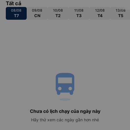
Tất cả
08/08
09/08
10/08
11/08
12/08
13/08
T7
CN
T2
T3
T4
T5
directions_bus
Chưa có lịch chạy của ngày này
Hãy thử xem các ngày gần hơn nhé