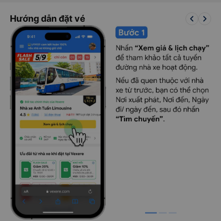
keyboard_arrow_left
keyboard_arrow_right
Hướng dẫn đặt vé