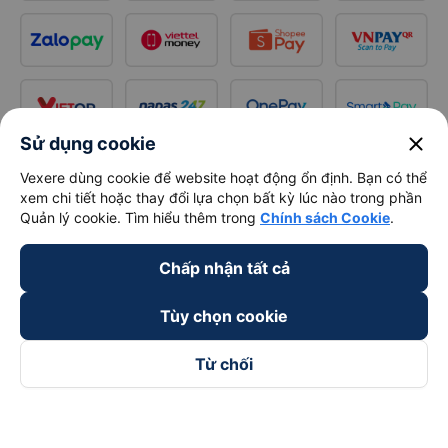
close
Sử dụng cookie
Vexere dùng cookie để website hoạt động ổn định. Bạn có thể
xem chi tiết hoặc thay đổi lựa chọn bất kỳ lúc nào trong phần
Quản lý cookie. Tìm hiểu thêm trong
Chính sách Cookie
.
Chấp nhận tất cả
Tùy chọn cookie
Từ chối
Theo dõi chúng tôi trên
Facebook
Tiktok
Youtube