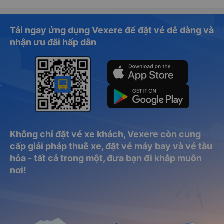
Tải ngay ứng dụng Vexere để đặt vé dễ dàng và
nhận ưu đãi hấp dẫn
Không chỉ đặt vé xe khách, Vexere còn cung
cấp giải pháp thuê xe, đặt vé máy bay và vé tàu
hỏa - tất cả trong một, đưa bạn đi khắp muôn
nơi!