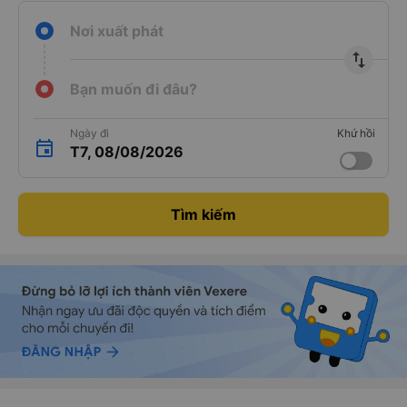
Nơi xuất phát
import_export
Bạn muốn đi đâu?
Ngày đi
Khứ hồi
T7, 08/08/2026
Tìm kiếm