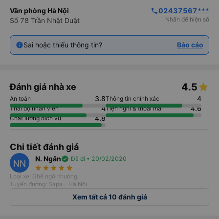
Văn phòng Hà Nội
02437567***
phone
Nhấn để hiện số
Số 78 Trần Nhật Duật
Sai hoặc thiếu thông tin?
Báo cáo
4.5
Đánh giá nhà xe
3.8
4
An toàn
Thông tin chính xác
4
4.6
Thái độ nhân viên
Tiện nghi & thoải mái
4.8
Chất lượng dịch vụ
Chi tiết đánh giá
N. Ngân
verified
Đã đi • 20/02/2020
NN
star_rate
star_rate
star_rate
star_rate
star_rate
Loại xe: Ghế ngồi thường
Tuyến đường: Sapa - Hà Nội
Xem tất cả 10 đánh giá