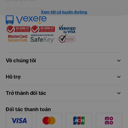
Hải Phòng đi Hà Nội
Xem tất cả tuyến đường
keyboard_arrow_down
Về chúng tôi
keyboard_arrow_down
Hỗ trợ
keyboard_arrow_down
Trở thành đối tác
Đối tác thanh toán