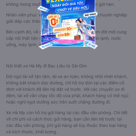
không mong muốn, bạn nên chuẩn bị sớm hơn giờ hẹn.
Nhân viên phục vụ nhiệt tình, chu đáo, tư vấn chuyên nghiệp
giải đáp các thắc mắc của khách hàng.
Bên cạnh đó, về cơ sở vật chất, xe giường nằm đời mới cung
cấp nội thất tiện nghi, sang trọng, có wifi, khăn lạnh, nước
uống, máy lạnh, đèn Led,v.v…
Nội thất xe Hà My đi Bạc Liêu từ Sài Gòn
Đội ngũ tài xế tận tâm, lái xe an toàn, không nhồi nhét khách,
không bắt khách dọc đường, chỉ hỗ trợ đón tại các điểm cố
định với khách đã liên hệ đặt vé trước. Với các chuyến xe đi
đêm, tài xế vẫn chạy tốc độ vừa phải, khách hàng có thể ngủ
hoặc nghỉ ngơi dưỡng sức trên suốt chặng đường đi.
Xe Hà My còn hỗ trợ gửi hàng tại các đầu văn phòng. Chi tiết
về chi phí và cách thức gửi hàng, bạn cần liên hệ trước tại
các đầu văn phòng, phí gửi hàng sẽ tùy thuộc theo loại hàng
và kích thước, khối lượng.