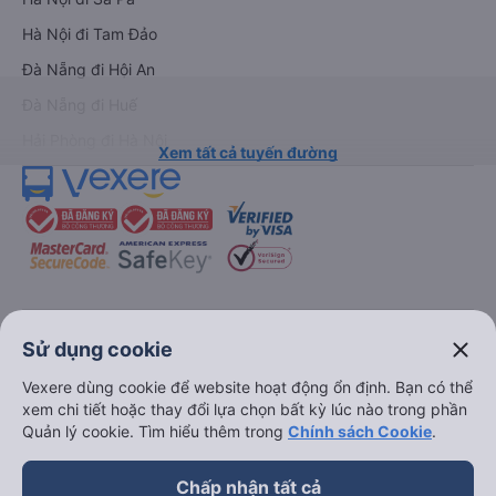
Hà Nội đi Tam Đảo
Đà Nẵng đi Hội An
Đà Nẵng đi Huế
Hải Phòng đi Hà Nội
Xem tất cả tuyến đường
keyboard_arrow_down
Về chúng tôi
close
Sử dụng cookie
Vexere dùng cookie để website hoạt động ổn định. Bạn có thể
keyboard_arrow_down
Hỗ trợ
xem chi tiết hoặc thay đổi lựa chọn bất kỳ lúc nào trong phần
Quản lý cookie. Tìm hiểu thêm trong
Chính sách Cookie
.
keyboard_arrow_down
Trở thành đối tác
Chấp nhận tất cả