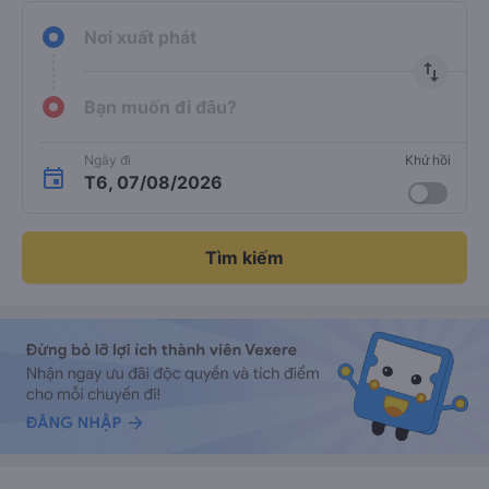
Nơi xuất phát
import_export
Bạn muốn đi đâu?
Ngày đi
Khứ hồi
T6, 07/08/2026
Tìm kiếm