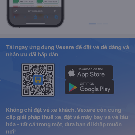
Tải ngay ứng dụng Vexere để đặt vé dễ dàng và
nhận ưu đãi hấp dẫn
Không chỉ đặt vé xe khách, Vexere còn cung
cấp giải pháp thuê xe, đặt vé máy bay và vé tàu
hỏa - tất cả trong một, đưa bạn đi khắp muôn
nơi!