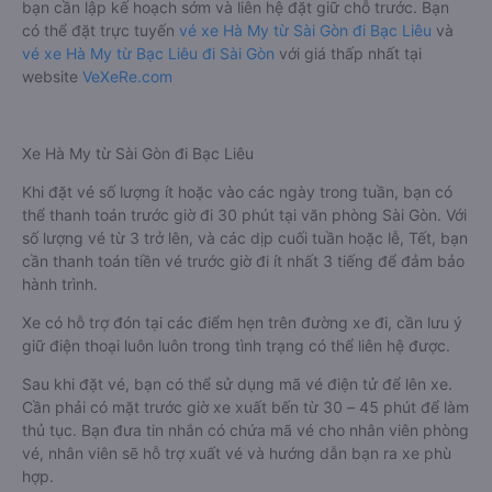
bạn cần lập kế hoạch sớm và liên hệ đặt giữ chỗ trước. Bạn
có thể đặt trực tuyến
vé xe Hà My từ Sài Gòn đi Bạc Liêu
và
vé xe Hà My từ Bạc Liêu đi Sài Gòn
với giá thấp nhất tại
website
VeXeRe.com
Xe Hà My từ Sài Gòn đi Bạc Liêu
Khi đặt vé số lượng ít hoặc vào các ngày trong tuần, bạn có
thể thanh toán trước giờ đi 30 phút tại văn phòng Sài Gòn. Với
số lượng vé từ 3 trở lên, và các dịp cuối tuần hoặc lễ, Tết, bạn
cần thanh toán tiền vé trước giờ đi ít nhất 3 tiếng để đảm bảo
hành trình.
Xe có hỗ trợ đón tại các điểm hẹn trên đường xe đi, cần lưu ý
giữ điện thoại luôn luôn trong tình trạng có thể liên hệ được.
Sau khi đặt vé, bạn có thể sử dụng mã vé điện tử để lên xe.
Cần phải có mặt trước giờ xe xuất bến từ 30 – 45 phút để làm
thủ tục. Bạn đưa tin nhắn có chứa mã vé cho nhân viên phòng
vé, nhân viên sẽ hỗ trợ xuất vé và hướng dẫn bạn ra xe phù
hợp.