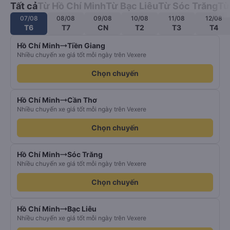
Tất cả
Từ Hồ Chí Minh
Từ Bạc Liêu
Từ Sóc Trăng
Từ
07/08
08/08
09/08
10/08
11/08
12/08
T6
T7
CN
T2
T3
T4
Hồ Chí Minh
Tiền Giang
Nhiều chuyến xe giá tốt mỗi ngày trên Vexere
Chọn chuyến
Hồ Chí Minh
Cần Thơ
Nhiều chuyến xe giá tốt mỗi ngày trên Vexere
Chọn chuyến
Hồ Chí Minh
Sóc Trăng
Nhiều chuyến xe giá tốt mỗi ngày trên Vexere
Chọn chuyến
Hồ Chí Minh
Bạc Liêu
Nhiều chuyến xe giá tốt mỗi ngày trên Vexere