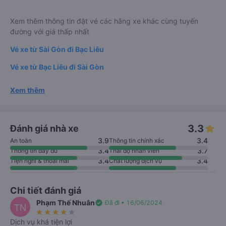
Xem thêm thông tin đặt vé các hãng xe khác cùng tuyến
đường với giá thấp nhất
Vé xe từ Sài Gòn đi Bạc Liêu
Vé xe từ Bạc Liêu đi Sài Gòn
Xem thêm
3.3
Đánh giá nhà xe
3.9
3.4
An toàn
Thông tin chính xác
3.4
3.7
Thông tin đầy đủ
Thái độ nhân viên
3.4
3.4
Tiện nghi & thoải mái
Chất lượng dịch vụ
Chi tiết đánh giá
Phạm Thế Nhuân
verified
Đã đi • 16/06/2024
TN
star_rate
star_rate
star_rate
star_rate
star_rate
Dịch vụ khá tiện lợi