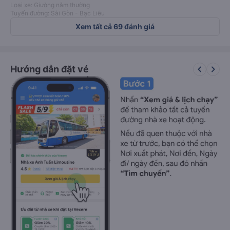
Loại xe: Giường nằm thường
Tuyến đường: Sài Gòn - Bạc Liêu
Xem tất cả 69 đánh giá
keyboard_arrow_left
keyboard_arrow_right
Hướng dẫn đặt vé