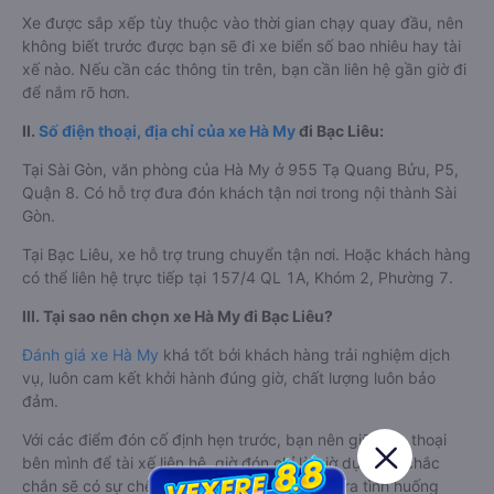
Xe được sắp xếp tùy thuộc vào thời gian chạy quay đầu, nên
không biết trước được bạn sẽ đi xe biển số bao nhiêu hay tài
xế nào. Nếu cần các thông tin trên, bạn cần liên hệ gần giờ đi
để nắm rõ hơn.
II.
Số điện thoại, địa chỉ của xe Hà My
đi Bạc Liêu:
Tại Sài Gòn, văn phòng của Hà My ở 955 Tạ Quang Bửu, P5,
Quận 8. Có hỗ trợ đưa đón khách tận nơi trong nội thành Sài
Gòn.
Tại Bạc Liêu, xe hỗ trợ trung chuyển tận nơi. Hoặc khách hàng
có thể liên hệ trực tiếp tại 157/4 QL 1A, Khóm 2, Phường 7.
III. Tại sao nên chọn xe Hà My đi Bạc Liêu?
Đánh giá xe Hà My
khá tốt bởi khách hàng trải nghiệm dịch
vụ, luôn cam kết khởi hành đúng giờ, chất lượng luôn bảo
đảm.
Với các điểm đón cố định hẹn trước, bạn nên giữ điện thoại
bên mình để tài xế liên hệ, giờ đón chỉ là giờ dự kiến, chắc
chắn sẽ có sự chênh lệch. Nên để tránh xảy ra tình huống