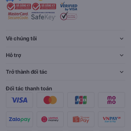
Hải Phòng đi Hà Nội
Xem tất cả tuyến đường
keyboard_arrow_down
Về chúng tôi
keyboard_arrow_down
Hỗ trợ
keyboard_arrow_down
Trở thành đối tác
Đối tác thanh toán