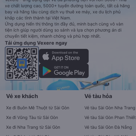
Ứng dụng đặt vé Xe khách, Máy bay,
Tàu hoả và Thuê xe
Vexere - ứng dụng đặt vé đa phương tiện với hơn 3000+ nhà
xe chất lượng cao, 5000+ tuyến đường toàn quốc, tất cả hãng
bay và hãng tàu cùng dịch vụ thuê xe máy, xe du lịch phủ
khắp các tỉnh thành tại Việt Nam.
Ứng dụng hiển thị thông tin đầy đủ, minh bạch cùng vô vàn
tiện ích giúp người dùng so sánh và lựa chọn phương án di
chuyển tiết kiệm, nhanh chóng và phù hợp nhất.
Tải ứng dụng Vexere ngay
Vé xe khách
Vé tàu hỏa
Xe đi Buôn Mê Thuột từ Sài Gòn
Vé tàu Sài Gòn Nha Trang