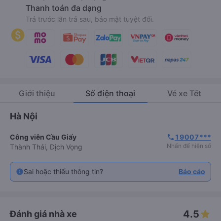
Nhiều ưu đãi
Hàng ngàn mã giảm giá cùng chương trình FlashSale, Ưu
đãi đặt sớm và đặt cận giờ.
Thanh toán đa dạng
Trả trước lẫn trả sau, bảo mật tuyệt đối.
Giới thiệu
Số điện thoại
Vé xe Tết
Hà Nội
Công viên Cầu Giấy
19007***
phone
Nhấn để hiện số
Thành Thái, Dịch Vọng
Sai hoặc thiếu thông tin?
Báo cáo