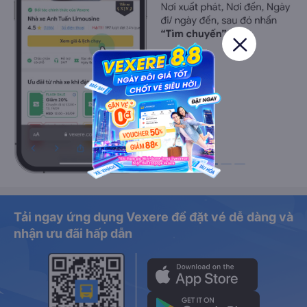
Tải ngay ứng dụng Vexere để đặt vé dễ dàng và
nhận ưu đãi hấp dẫn