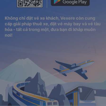
Không chỉ đặt vé xe khách, Vexere còn cung
cấp giải pháp thuê xe, đặt vé máy bay và vé tàu
hỏa - tất cả trong một, đưa bạn đi khắp muôn
nơi!