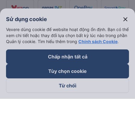
close
Sử dụng cookie
Vexere dùng cookie để website hoạt động ổn định. Bạn có thể
xem chi tiết hoặc thay đổi lựa chọn bất kỳ lúc nào trong phần
Quản lý cookie. Tìm hiểu thêm trong
Chính sách Cookie
.
Chấp nhận tất cả
Tùy chọn cookie
Từ chối
Theo dõi chúng tôi trên
Facebook
Tiktok
Youtube