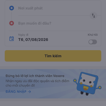
Chắc chắn
Hỗ trợ
keyboard_arrow_right
có chỗ
24/7
Nơi xuất phát
import_export
Bạn muốn đi đâu?
Ngày đi
Khứ hồi
T6, 07/08/2026
Tìm kiếm