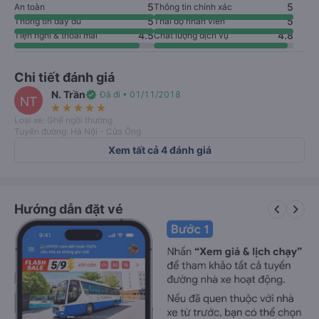
4.5
Đánh giá nhà xe
5
5
An toàn
Thông tin chính xác
5
5
Thông tin đầy đủ
Thái độ nhân viên
4.5
4.8
Tiện nghi & thoải mái
Chất lượng dịch vụ
Chi tiết đánh giá
N. Trần
verified
Đã đi • 01/11/2018
NT
star_rate
star_rate
star_rate
star_rate
star_rate
Loại xe: Ghế ngồi thường
Tuyến đường: Hà Nội - Cửa Ông
Xem tất cả 4 đánh giá
keyboard_arrow_left
keyboard_arrow_right
Hướng dẫn đặt vé